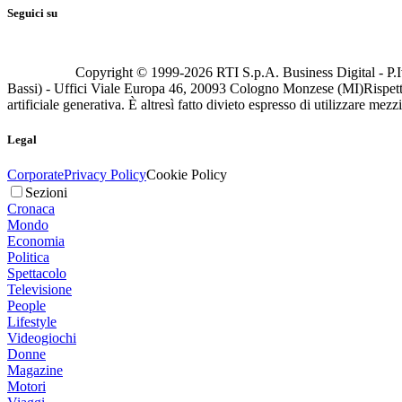
Seguici su
Copyright © 1999-
2026
RTI S.p.A. Business Digital - P.I
Bassi) - Uffici Viale Europa 46, 20093 Cologno Monzese (MI)
Rispett
artificiale generativa. È altresì fatto divieto espresso di utilizzare mez
Legal
Corporate
Privacy Policy
Cookie Policy
Sezioni
Cronaca
Mondo
Economia
Politica
Spettacolo
Televisione
People
Lifestyle
Videogiochi
Donne
Magazine
Motori