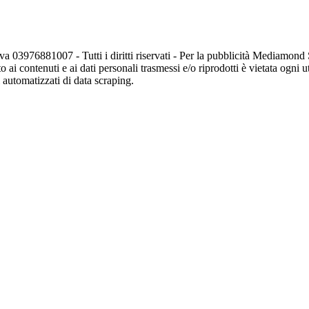
va 03976881007 - Tutti i diritti riservati - Per la pubblicità Mediamon
o ai contenuti e ai dati personali trasmessi e/o riprodotti è vietata ogni 
zi automatizzati di data scraping.