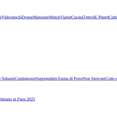
e
Videogiochi
Donne
Magazine
Motori
Viaggi
Cucina
Tgtech
E-Planet
Cult
 Subasio
Comingsoon
Superguidatv
Zuppa di Porro
Non Sprecare
Cotto 
tigiano in Fiera 2025