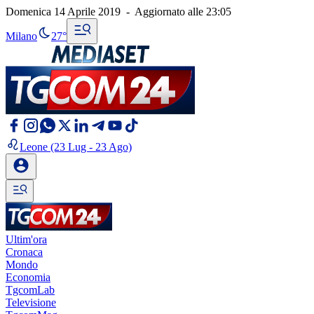
Domenica 14 Aprile 2019
-
Aggiornato alle
23:05
Milano
27°
Leone
(23 Lug - 23 Ago)
Ultim'ora
Cronaca
Mondo
Economia
TgcomLab
Televisione