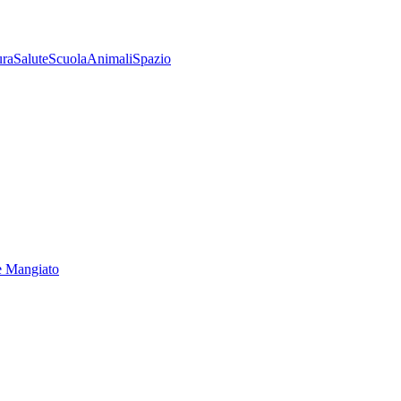
ura
Salute
Scuola
Animali
Spazio
e Mangiato