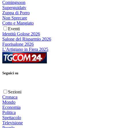
Comingsoon
Superguidatv
Zuppa di Porro
Non Sprecare
Cotto e Mangiato
Eventi
Identità Golose 2026
Salone del Risparmio 2026
Fuorisalone 2026
L'Artigiano in Fiera 2025
Seguici su
Sezioni
Cronaca
Mondo
Economia
Politica
Spettacolo
Televisione
People