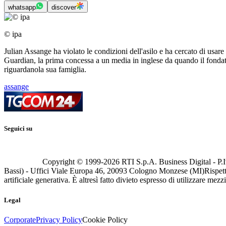
whatsapp
discover
© ipa
Julian Assange ha violato le condizioni dell'asilo e ha cercato di usa
Guardian, la prima concessa a un media in inglese da quando il fondato
riguardanola sua famiglia.
assange
Seguici su
Copyright © 1999-
2026
RTI S.p.A. Business Digital - P.I
Bassi) - Uffici Viale Europa 46, 20093 Cologno Monzese (MI)
Rispett
artificiale generativa. È altresì fatto divieto espresso di utilizzare mez
Legal
Corporate
Privacy Policy
Cookie Policy