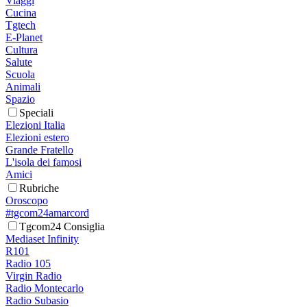
Viaggi
Cucina
Tgtech
E-Planet
Cultura
Salute
Scuola
Animali
Spazio
Speciali
Elezioni Italia
Elezioni estero
Grande Fratello
L'isola dei famosi
Amici
Rubriche
Oroscopo
#tgcom24amarcord
Tgcom24 Consiglia
Mediaset Infinity
R101
Radio 105
Virgin Radio
Radio Montecarlo
Radio Subasio