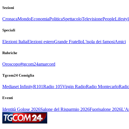
Sezioni
Cronaca
Mondo
Economia
Politica
Spettacolo
Televisione
People
Lifestyl
Speciali
Elezioni Italia
Elezioni estero
Grande Fratello
L'isola dei famosi
Amici
Rubriche
Oroscopo
#tgcom24amarcord
Tgcom24 Consiglia
Mediaset Infinity
R101
Radio 105
Virgin Radio
Radio Montecarlo
Radio
Eventi
Identità Golose 2026
Salone del Risparmio 2026
Fuorisalone 2026
L'Ar