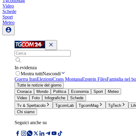
TgcomMag
Video
Schede
Sport
Meteo
In evidenza
Mostra tutti
Nascondi
Guerra Iran
Elezioni
Crans Montana
Epstein Files
Famiglia nel b
Tutte le notizie del giorno
Cronaca
Mondo
Politica
Economia
Sport
Meteo
Video
Foto
Infografiche
Schede
Tv & Spettacolo
TgcomLab
TgcomMag
TgTech
Lif
Chi siamo
Seguici anche su