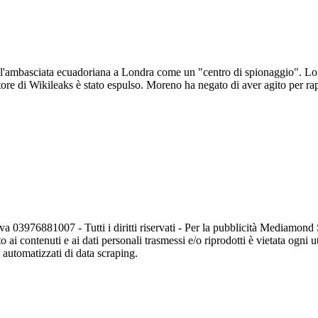
re l'ambasciata ecuadoriana a Londra come un "centro di spionaggio". Lo 
re di Wikileaks è stato espulso. Moreno ha negato di aver agito per rapp
va 03976881007 - Tutti i diritti riservati - Per la pubblicità Mediamon
o ai contenuti e ai dati personali trasmessi e/o riprodotti è vietata ogni 
zi automatizzati di data scraping.