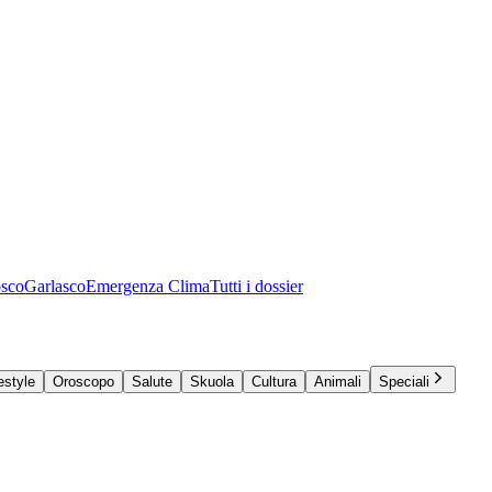
osco
Garlasco
Emergenza Clima
Tutti i dossier
estyle
Oroscopo
Salute
Skuola
Cultura
Animali
Speciali