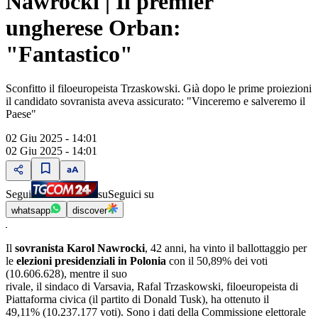
Nawrocki | Il premier
ungherese Orban:
"Fantastico"
Sconfitto il filoeuropeista Trzaskowski. Già dopo le prime proiezioni
il candidato sovranista aveva assicurato: "Vinceremo e salveremo il
Paese"
02 Giu 2025 - 14:01
02 Giu 2025 - 14:01
Segui
su
Seguici su
whatsapp
discover
Il
sovranista Karol Nawrocki
, 42 anni, ha vinto il ballottaggio per
le
elezioni presidenziali in Polonia
con il 50,89% dei voti
(10.606.628), mentre il suo
rivale, il sindaco di Varsavia, Rafal Trzaskowski, filoeuropeista di
Piattaforma civica (il partito di Donald Tusk), ha ottenuto il
49,11% (10.237.177 voti). Sono i dati della Commissione elettorale