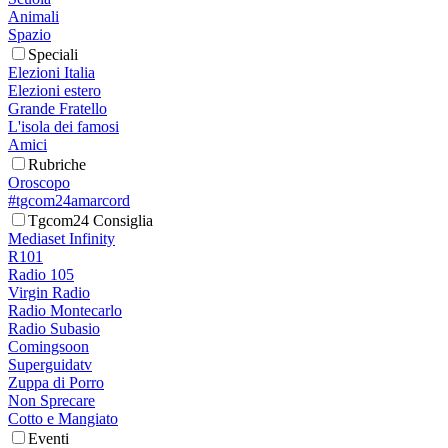
Animali
Spazio
Speciali
Elezioni Italia
Elezioni estero
Grande Fratello
L'isola dei famosi
Amici
Rubriche
Oroscopo
#tgcom24amarcord
Tgcom24 Consiglia
Mediaset Infinity
R101
Radio 105
Virgin Radio
Radio Montecarlo
Radio Subasio
Comingsoon
Superguidatv
Zuppa di Porro
Non Sprecare
Cotto e Mangiato
Eventi