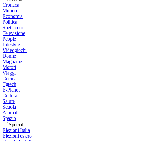
Cronaca
Mondo
Economia
Politica
Spettacolo
Televisione
People
Lifestyle
Videogiochi
Donne
Magazine
Motori
Viaggi
Cucina
Tgtech
E-Planet
Cultura
Salute
Scuola
Animali
Spazio
Speciali
Elezioni Italia
Elezioni estero