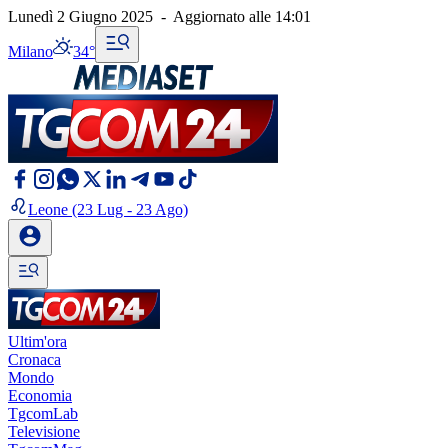
Lunedì 2 Giugno 2025
-
Aggiornato alle
14:01
Milano
34°
Leone
(23 Lug - 23 Ago)
Ultim'ora
Cronaca
Mondo
Economia
TgcomLab
Televisione