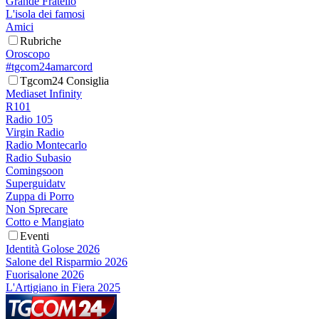
Grande Fratello
L'isola dei famosi
Amici
Rubriche
Oroscopo
#tgcom24amarcord
Tgcom24 Consiglia
Mediaset Infinity
R101
Radio 105
Virgin Radio
Radio Montecarlo
Radio Subasio
Comingsoon
Superguidatv
Zuppa di Porro
Non Sprecare
Cotto e Mangiato
Eventi
Identità Golose 2026
Salone del Risparmio 2026
Fuorisalone 2026
L'Artigiano in Fiera 2025