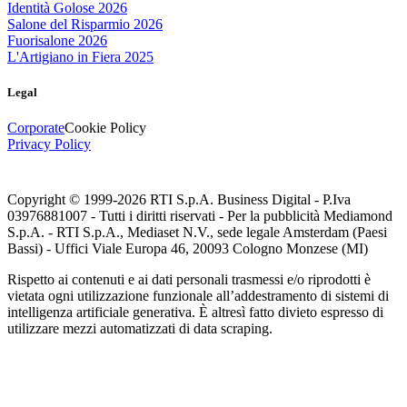
Identità Golose 2026
Salone del Risparmio 2026
Fuorisalone 2026
L'Artigiano in Fiera 2025
Legal
Corporate
Cookie Policy
Privacy Policy
Copyright © 1999-
2026
RTI S.p.A. Business Digital - P.Iva
03976881007 - Tutti i diritti riservati - Per la pubblicità Mediamond
S.p.A. - RTI S.p.A., Mediaset N.V., sede legale Amsterdam (Paesi
Bassi) - Uffici Viale Europa 46, 20093 Cologno Monzese (MI)
Rispetto ai contenuti e ai dati personali trasmessi e/o riprodotti è
vietata ogni utilizzazione funzionale all’addestramento di sistemi di
intelligenza artificiale generativa. È altresì fatto divieto espresso di
utilizzare mezzi automatizzati di data scraping.