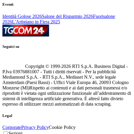
Eventi
Identità Golose 2026
Salone del Risparmio 2026
Fuorisalone
2026
L'Artigiano in Fiera 2025
Seguici su
Copyright © 1999-
2026
RTI S.p.A. Business Digital -
P.Iva 03976881007 - Tutti i diritti riservati - Per la pubblicità
Mediamond S.p.A. - RTI S.p.A., Mediaset N.V., sede legale
Amsterdam (Paesi Bassi) - Uffici Viale Europa 46, 20093 Cologno
Monzese (MI)
Rispetto ai contenuti e ai dati personali trasmessi e/o
riprodotti è vietata ogni utilizzazione funzionale all’addestramento di
sistemi di intelligenza artificiale generativa. È altresì fatto divieto
espresso di utilizzare mezzi automatizzati di data scraping.
Legal
Corporate
Privacy Policy
Cookie Policy
Sezioni