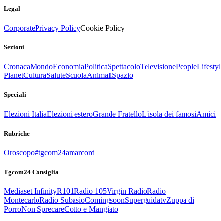
Legal
Corporate
Privacy Policy
Cookie Policy
Sezioni
Cronaca
Mondo
Economia
Politica
Spettacolo
Televisione
People
Lifestyl
Planet
Cultura
Salute
Scuola
Animali
Spazio
Speciali
Elezioni Italia
Elezioni estero
Grande Fratello
L'isola dei famosi
Amici
Rubriche
Oroscopo
#tgcom24amarcord
Tgcom24 Consiglia
Mediaset Infinity
R101
Radio 105
Virgin Radio
Radio
Montecarlo
Radio Subasio
Comingsoon
Superguidatv
Zuppa di
Porro
Non Sprecare
Cotto e Mangiato