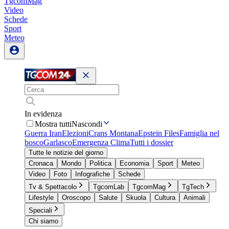
TgcomMag
Video
Schede
Sport
Meteo
In evidenza
Mostra tutti
Nascondi
Guerra Iran
Elezioni
Crans Montana
Epstein Files
Famiglia nel
bosco
Garlasco
Emergenza Clima
Tutti i dossier
Tutte le notizie del giorno
Cronaca
Mondo
Politica
Economia
Sport
Meteo
Video
Foto
Infografiche
Schede
Tv & Spettacolo
TgcomLab
TgcomMag
TgTech
Lifestyle
Oroscopo
Salute
Skuola
Cultura
Animali
Speciali
Chi siamo