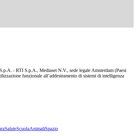
d S.p.A. - RTI S.p.A., Mediaset N.V., sede legale Amsterdam (Paesi
utilizzazione funzionale all’addestramento di sistemi di intelligenza
ura
Salute
Scuola
Animali
Spazio