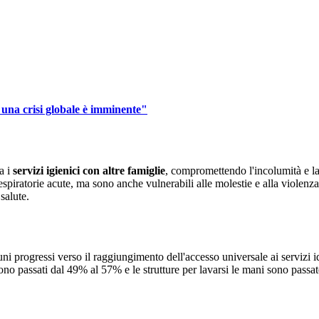
 una crisi globale è imminente"
a i
servizi igienici con altre famiglie
, compromettendo l'incolumità e la
ni respiratorie acute, ma sono anche vulnerabili alle molestie e alla viole
salute.
uni progressi verso il raggiungimento dell'accesso universale ai servizi idr
no passati dal 49% al 57% e le strutture per lavarsi le mani sono passate