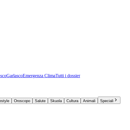
osco
Garlasco
Emergenza Clima
Tutti i dossier
estyle
Oroscopo
Salute
Skuola
Cultura
Animali
Speciali