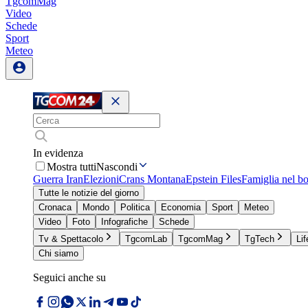
TgcomMag
Video
Schede
Sport
Meteo
In evidenza
Mostra tutti
Nascondi
Guerra Iran
Elezioni
Crans Montana
Epstein Files
Famiglia nel b
Tutte le notizie del giorno
Cronaca
Mondo
Politica
Economia
Sport
Meteo
Video
Foto
Infografiche
Schede
Tv & Spettacolo
TgcomLab
TgcomMag
TgTech
Lif
Chi siamo
Seguici anche su