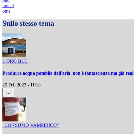
onu
unicef
oms
Sullo stesso tema
L'ORO BLU
Produrre acqua potabile dall'aria, non è fantascienza ma già real
20 Feb 2023 - 11:18
"CONSUMO VAMPIRICO"