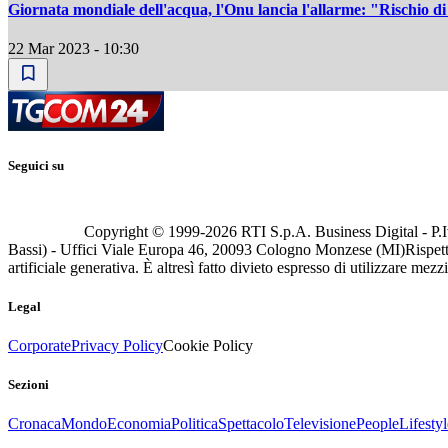
Giornata mondiale dell'acqua, l'Onu lancia l'allarme: "Rischio di
22 Mar 2023 - 10:30
Seguici su
Copyright © 1999-
2026
RTI S.p.A. Business Digital - P.I
Bassi) - Uffici Viale Europa 46, 20093 Cologno Monzese (MI)
Rispett
artificiale generativa. È altresì fatto divieto espresso di utilizzare mez
Legal
Corporate
Privacy Policy
Cookie Policy
Sezioni
Cronaca
Mondo
Economia
Politica
Spettacolo
Televisione
People
Lifestyl