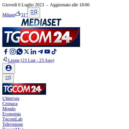
Giovedì 6 Luglio 2023
-
Aggiornato alle
18:00
Milano
31°
Leone
(23 Lug - 23 Ago)
Ultim'ora
Cronaca
Mondo
Economia
TgcomLab
Televisione