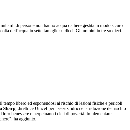
e miliardi di persone non hanno acqua da bere gestita in modo sicuro
colta dell'acqua in sette famiglie su dieci. Gli uomini in tre su dieci.
l tempo libero ed esponendosi al rischio di lesioni fisiche e pericoli
ia Sharp
, direttrice Unicef per i servizi idrici e la riduzione del rischio
l loro benessere e perpetuano i cicli di povertà. Implementare
 genere", ha aggiunto.