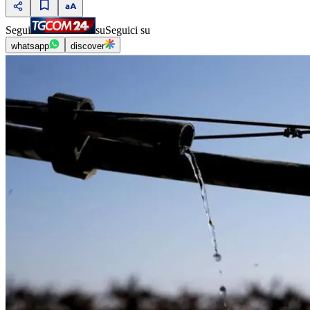
Segui
su
Seguici su
whatsapp
discover