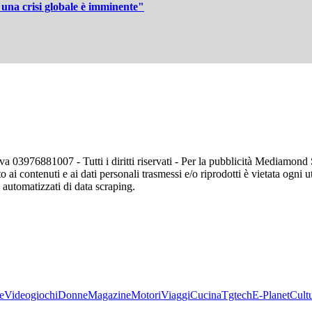
 una crisi globale è imminente"
va 03976881007 - Tutti i diritti riservati - Per la pubblicità Mediamon
o ai contenuti e ai dati personali trasmessi e/o riprodotti è vietata ogni 
zi automatizzati di data scraping.
e
Videogiochi
Donne
Magazine
Motori
Viaggi
Cucina
Tgtech
E-Planet
Cult