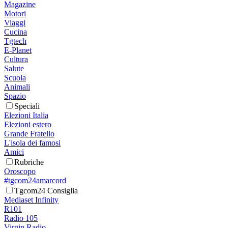
Magazine
Motori
Viaggi
Cucina
Tgtech
E-Planet
Cultura
Salute
Scuola
Animali
Spazio
Speciali
Elezioni Italia
Elezioni estero
Grande Fratello
L'isola dei famosi
Amici
Rubriche
Oroscopo
#tgcom24amarcord
Tgcom24 Consiglia
Mediaset Infinity
R101
Radio 105
Virgin Radio