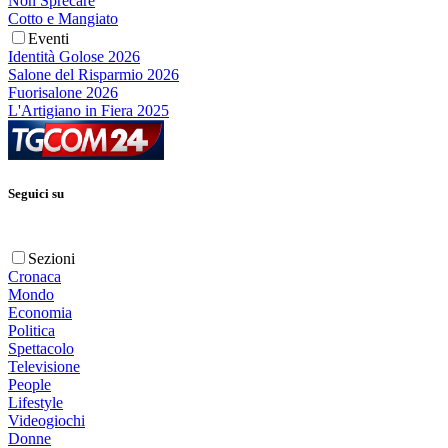
Non Sprecare
Cotto e Mangiato
Eventi
Identità Golose 2026
Salone del Risparmio 2026
Fuorisalone 2026
L'Artigiano in Fiera 2025
Seguici su
Sezioni
Cronaca
Mondo
Economia
Politica
Spettacolo
Televisione
People
Lifestyle
Videogiochi
Donne