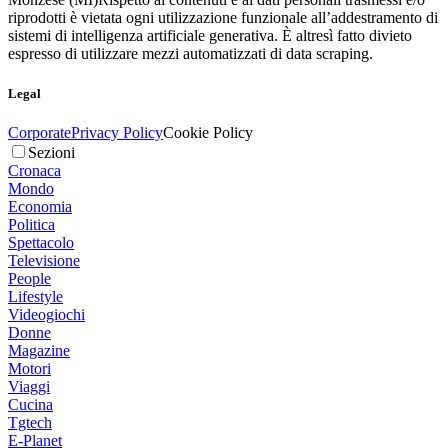
riprodotti è vietata ogni utilizzazione funzionale all’addestramento di
sistemi di intelligenza artificiale generativa. È altresì fatto divieto
espresso di utilizzare mezzi automatizzati di data scraping.
Legal
Corporate
Privacy Policy
Cookie Policy
Sezioni
Cronaca
Mondo
Economia
Politica
Spettacolo
Televisione
People
Lifestyle
Videogiochi
Donne
Magazine
Motori
Viaggi
Cucina
Tgtech
E-Planet