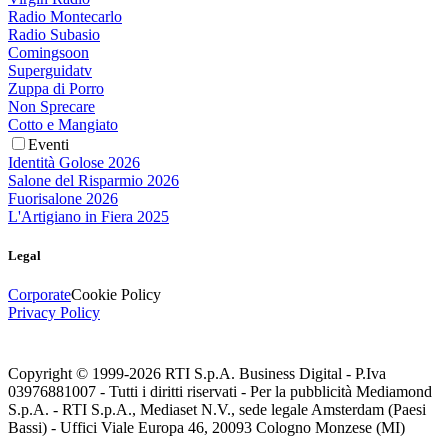
Radio Montecarlo
Radio Subasio
Comingsoon
Superguidatv
Zuppa di Porro
Non Sprecare
Cotto e Mangiato
Eventi
Identità Golose 2026
Salone del Risparmio 2026
Fuorisalone 2026
L'Artigiano in Fiera 2025
Legal
Corporate
Cookie Policy
Privacy Policy
Copyright © 1999-
2026
RTI S.p.A. Business Digital - P.Iva
03976881007 - Tutti i diritti riservati - Per la pubblicità Mediamond
S.p.A. - RTI S.p.A., Mediaset N.V., sede legale Amsterdam (Paesi
Bassi) - Uffici Viale Europa 46, 20093 Cologno Monzese (MI)