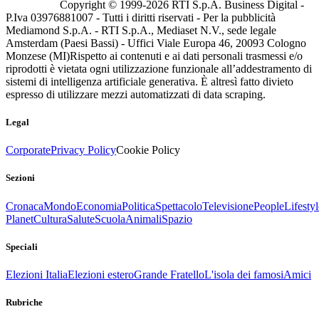
Copyright © 1999-
2026
RTI S.p.A. Business Digital -
P.Iva 03976881007 - Tutti i diritti riservati - Per la pubblicità
Mediamond S.p.A. - RTI S.p.A., Mediaset N.V., sede legale
Amsterdam (Paesi Bassi) - Uffici Viale Europa 46, 20093 Cologno
Monzese (MI)
Rispetto ai contenuti e ai dati personali trasmessi e/o
riprodotti è vietata ogni utilizzazione funzionale all’addestramento di
sistemi di intelligenza artificiale generativa. È altresì fatto divieto
espresso di utilizzare mezzi automatizzati di data scraping.
Legal
Corporate
Privacy Policy
Cookie Policy
Sezioni
Cronaca
Mondo
Economia
Politica
Spettacolo
Televisione
People
Lifestyl
Planet
Cultura
Salute
Scuola
Animali
Spazio
Speciali
Elezioni Italia
Elezioni estero
Grande Fratello
L'isola dei famosi
Amici
Rubriche