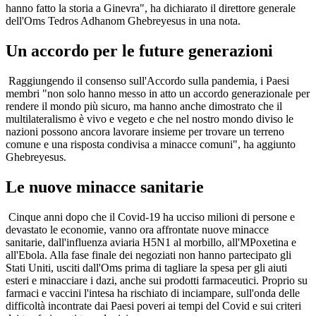
hanno fatto la storia a Ginevra", ha dichiarato il direttore generale
dell'Oms Tedros Adhanom Ghebreyesus in una nota.
Un accordo per le future generazioni
Raggiungendo il consenso sull'Accordo sulla pandemia, i Paesi
membri "non solo hanno messo in atto un accordo generazionale per
rendere il mondo più sicuro, ma hanno anche dimostrato che il
multilateralismo è vivo e vegeto e che nel nostro mondo diviso le
nazioni possono ancora lavorare insieme per trovare un terreno
comune e una risposta condivisa a minacce comuni", ha aggiunto
Ghebreyesus.
Le nuove minacce sanitarie
Cinque anni dopo che il Covid-19 ha ucciso milioni di persone e
devastato le economie, vanno ora affrontate nuove minacce
sanitarie, dall'influenza aviaria H5N1 al morbillo, all'MPoxetina e
all'Ebola. Alla fase finale dei negoziati non hanno partecipato gli
Stati Uniti, usciti dall'Oms prima di tagliare la spesa per gli aiuti
esteri e minacciare i dazi, anche sui prodotti farmaceutici. Proprio su
farmaci e vaccini l'intesa ha rischiato di inciampare, sull'onda delle
difficoltà incontrate dai Paesi poveri ai tempi del Covid e sui criteri