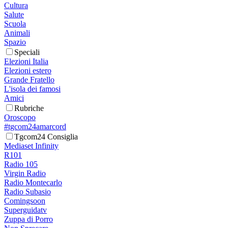
Cultura
Salute
Scuola
Animali
Spazio
Speciali
Elezioni Italia
Elezioni estero
Grande Fratello
L'isola dei famosi
Amici
Rubriche
Oroscopo
#tgcom24amarcord
Tgcom24 Consiglia
Mediaset Infinity
R101
Radio 105
Virgin Radio
Radio Montecarlo
Radio Subasio
Comingsoon
Superguidatv
Zuppa di Porro