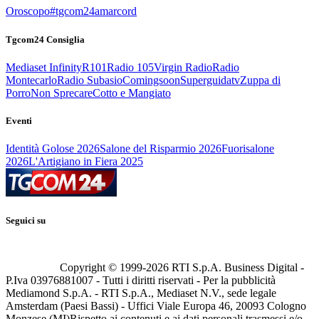
Oroscopo
#tgcom24amarcord
Tgcom24 Consiglia
Mediaset Infinity
R101
Radio 105
Virgin Radio
Radio
Montecarlo
Radio Subasio
Comingsoon
Superguidatv
Zuppa di
Porro
Non Sprecare
Cotto e Mangiato
Eventi
Identità Golose 2026
Salone del Risparmio 2026
Fuorisalone
2026
L'Artigiano in Fiera 2025
Seguici su
Copyright © 1999-
2026
RTI S.p.A. Business Digital -
P.Iva 03976881007 - Tutti i diritti riservati - Per la pubblicità
Mediamond S.p.A. - RTI S.p.A., Mediaset N.V., sede legale
Amsterdam (Paesi Bassi) - Uffici Viale Europa 46, 20093 Cologno
Monzese (MI)
Rispetto ai contenuti e ai dati personali trasmessi e/o