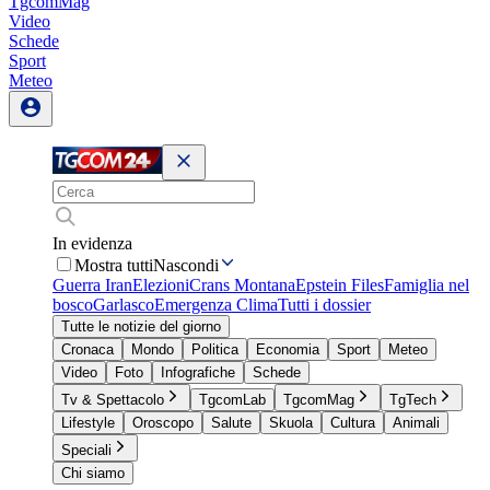
TgcomMag
Video
Schede
Sport
Meteo
In evidenza
Mostra tutti
Nascondi
Guerra Iran
Elezioni
Crans Montana
Epstein Files
Famiglia nel
bosco
Garlasco
Emergenza Clima
Tutti i dossier
Tutte le notizie del giorno
Cronaca
Mondo
Politica
Economia
Sport
Meteo
Video
Foto
Infografiche
Schede
Tv & Spettacolo
TgcomLab
TgcomMag
TgTech
Lifestyle
Oroscopo
Salute
Skuola
Cultura
Animali
Speciali
Chi siamo