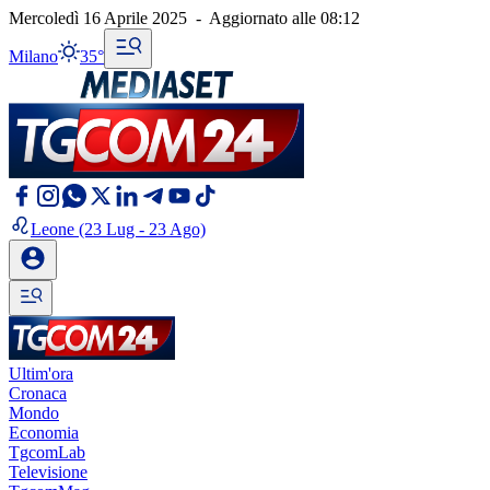
Mercoledì 16 Aprile 2025
-
Aggiornato alle
08:12
Milano
35°
Leone
(23 Lug - 23 Ago)
Ultim'ora
Cronaca
Mondo
Economia
TgcomLab
Televisione