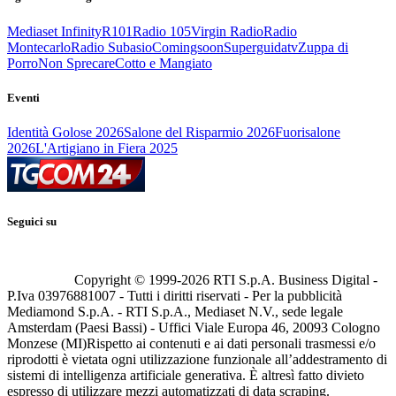
Mediaset Infinity
R101
Radio 105
Virgin Radio
Radio
Montecarlo
Radio Subasio
Comingsoon
Superguidatv
Zuppa di
Porro
Non Sprecare
Cotto e Mangiato
Eventi
Identità Golose 2026
Salone del Risparmio 2026
Fuorisalone
2026
L'Artigiano in Fiera 2025
Seguici su
Copyright © 1999-
2026
RTI S.p.A. Business Digital -
P.Iva 03976881007 - Tutti i diritti riservati - Per la pubblicità
Mediamond S.p.A. - RTI S.p.A., Mediaset N.V., sede legale
Amsterdam (Paesi Bassi) - Uffici Viale Europa 46, 20093 Cologno
Monzese (MI)
Rispetto ai contenuti e ai dati personali trasmessi e/o
riprodotti è vietata ogni utilizzazione funzionale all’addestramento di
sistemi di intelligenza artificiale generativa. È altresì fatto divieto
espresso di utilizzare mezzi automatizzati di data scraping.