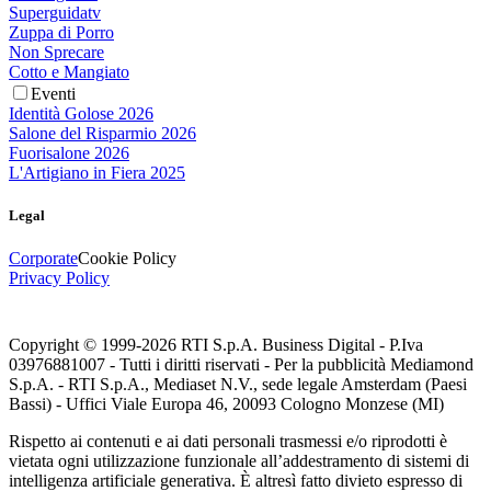
Superguidatv
Zuppa di Porro
Non Sprecare
Cotto e Mangiato
Eventi
Identità Golose 2026
Salone del Risparmio 2026
Fuorisalone 2026
L'Artigiano in Fiera 2025
Legal
Corporate
Cookie Policy
Privacy Policy
Copyright © 1999-
2026
RTI S.p.A. Business Digital - P.Iva
03976881007 - Tutti i diritti riservati - Per la pubblicità Mediamond
S.p.A. - RTI S.p.A., Mediaset N.V., sede legale Amsterdam (Paesi
Bassi) - Uffici Viale Europa 46, 20093 Cologno Monzese (MI)
Rispetto ai contenuti e ai dati personali trasmessi e/o riprodotti è
vietata ogni utilizzazione funzionale all’addestramento di sistemi di
intelligenza artificiale generativa. È altresì fatto divieto espresso di