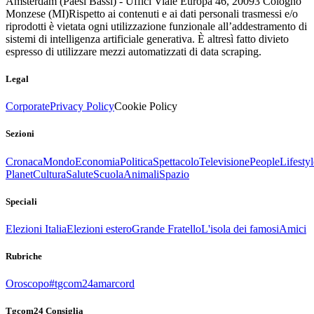
Amsterdam (Paesi Bassi) - Uffici Viale Europa 46, 20093 Cologno
Monzese (MI)
Rispetto ai contenuti e ai dati personali trasmessi e/o
riprodotti è vietata ogni utilizzazione funzionale all’addestramento di
sistemi di intelligenza artificiale generativa. È altresì fatto divieto
espresso di utilizzare mezzi automatizzati di data scraping.
Legal
Corporate
Privacy Policy
Cookie Policy
Sezioni
Cronaca
Mondo
Economia
Politica
Spettacolo
Televisione
People
Lifestyl
Planet
Cultura
Salute
Scuola
Animali
Spazio
Speciali
Elezioni Italia
Elezioni estero
Grande Fratello
L'isola dei famosi
Amici
Rubriche
Oroscopo
#tgcom24amarcord
Tgcom24 Consiglia