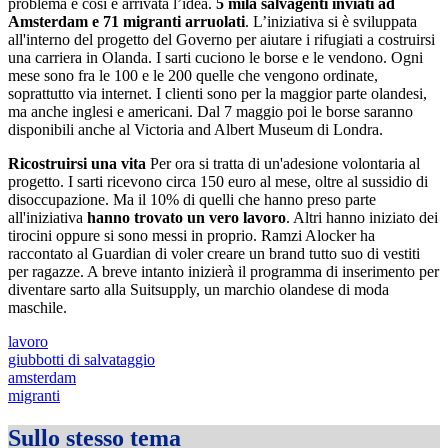
problema e così è arrivata l’idea.
5 mila salvagenti inviati ad
Amsterdam e 71 migranti arruolati
. L’iniziativa si è sviluppata
all'interno del progetto del Governo per aiutare i rifugiati a costruirsi
una carriera in Olanda. I sarti cuciono le borse e le vendono. Ogni
mese sono fra le 100 e le 200 quelle che vengono ordinate,
soprattutto via internet. I clienti sono per la maggior parte olandesi,
ma anche inglesi e americani. Dal 7 maggio poi le borse saranno
disponibili anche al Victoria and Albert Museum di Londra.
Ricostruirsi una vita
Per ora si tratta di un'adesione volontaria al
progetto. I sarti ricevono circa 150 euro al mese, oltre al sussidio di
disoccupazione. Ma il 10% di quelli che hanno preso parte
all'iniziativa
hanno trovato un vero lavoro
. Altri hanno iniziato dei
tirocini oppure si sono messi in proprio. Ramzi Alocker ha
raccontato al Guardian di voler creare un brand tutto suo di vestiti
per ragazze. A breve intanto inizierà il programma di inserimento per
diventare sarto alla Suitsupply, un marchio olandese di moda
maschile.
lavoro
giubbotti di salvataggio
amsterdam
migranti
Sullo stesso tema