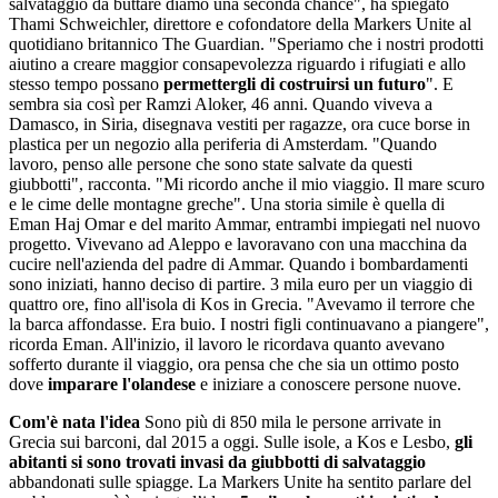
salvataggio da buttare diamo una seconda chance", ha spiegato
Thami Schweichler, direttore e cofondatore della Markers Unite al
quotidiano britannico The Guardian. "Speriamo che i nostri prodotti
aiutino a creare maggior consapevolezza riguardo i rifugiati e allo
stesso tempo possano
permettergli di costruirsi un futuro
". E
sembra sia così per Ramzi Aloker, 46 anni. Quando viveva a
Damasco, in Siria, disegnava vestiti per ragazze, ora cuce borse in
plastica per un negozio alla periferia di Amsterdam. "Quando
lavoro, penso alle persone che sono state salvate da questi
giubbotti", racconta. "Mi ricordo anche il mio viaggio. Il mare scuro
e le cime delle montagne greche". Una storia simile è quella di
Eman Haj Omar e del marito Ammar, entrambi impiegati nel nuovo
progetto. Vivevano ad Aleppo e lavoravano con una macchina da
cucire nell'azienda del padre di Ammar. Quando i bombardamenti
sono iniziati, hanno deciso di partire. 3 mila euro per un viaggio di
quattro ore, fino all'isola di Kos in Grecia. "Avevamo il terrore che
la barca affondasse. Era buio. I nostri figli continuavano a piangere",
ricorda Eman. All'inizio, il lavoro le ricordava quanto avevano
sofferto durante il viaggio, ora pensa che che sia un ottimo posto
dove
imparare l'olandese
e iniziare a conoscere persone nuove.
Com'è nata l'idea
Sono più di 850 mila le persone arrivate in
Grecia sui barconi, dal 2015 a oggi. Sulle isole, a Kos e Lesbo,
gli
abitanti si sono trovati invasi da giubbotti di salvataggio
abbandonati sulle spiagge. La Markers Unite ha sentito parlare del