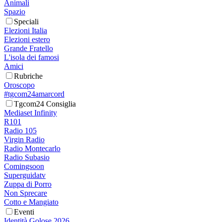
Animali
Spazio
Speciali
Elezioni Italia
Elezioni estero
Grande Fratello
L'isola dei famosi
Amici
Rubriche
Oroscopo
#tgcom24amarcord
Tgcom24 Consiglia
Mediaset Infinity
R101
Radio 105
Virgin Radio
Radio Montecarlo
Radio Subasio
Comingsoon
Superguidatv
Zuppa di Porro
Non Sprecare
Cotto e Mangiato
Eventi
Identità Golose 2026