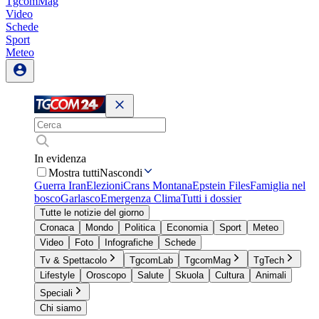
TgcomMag
Video
Schede
Sport
Meteo
In evidenza
Mostra tutti
Nascondi
Guerra Iran
Elezioni
Crans Montana
Epstein Files
Famiglia nel
bosco
Garlasco
Emergenza Clima
Tutti i dossier
Tutte le notizie del giorno
Cronaca
Mondo
Politica
Economia
Sport
Meteo
Video
Foto
Infografiche
Schede
Tv & Spettacolo
TgcomLab
TgcomMag
TgTech
Lifestyle
Oroscopo
Salute
Skuola
Cultura
Animali
Speciali
Chi siamo