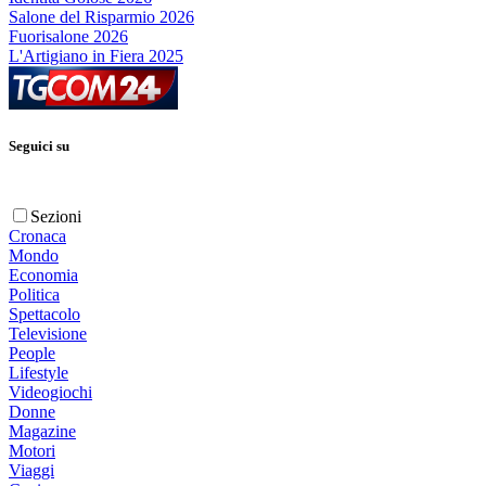
Salone del Risparmio 2026
Fuorisalone 2026
L'Artigiano in Fiera 2025
Seguici su
Sezioni
Cronaca
Mondo
Economia
Politica
Spettacolo
Televisione
People
Lifestyle
Videogiochi
Donne
Magazine
Motori
Viaggi