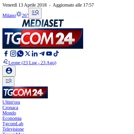
Venerdì 13 Aprile 2018
-
Aggiornato alle
17:57
Milano
26°
Leone
(23 Lug - 23 Ago)
Ultim'ora
Cronaca
Mondo
Economia
TgcomLab
Televisione