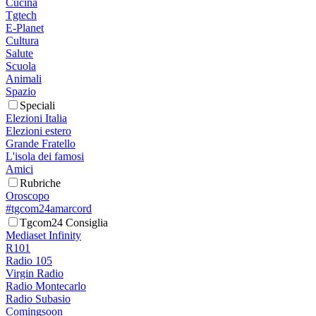
Cucina
Tgtech
E-Planet
Cultura
Salute
Scuola
Animali
Spazio
Speciali
Elezioni Italia
Elezioni estero
Grande Fratello
L'isola dei famosi
Amici
Rubriche
Oroscopo
#tgcom24amarcord
Tgcom24 Consiglia
Mediaset Infinity
R101
Radio 105
Virgin Radio
Radio Montecarlo
Radio Subasio
Comingsoon