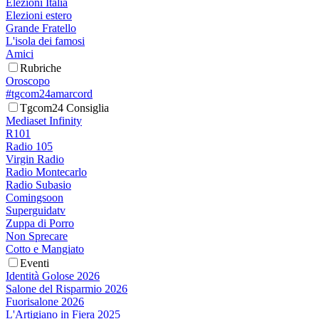
Elezioni Italia
Elezioni estero
Grande Fratello
L'isola dei famosi
Amici
Rubriche
Oroscopo
#tgcom24amarcord
Tgcom24 Consiglia
Mediaset Infinity
R101
Radio 105
Virgin Radio
Radio Montecarlo
Radio Subasio
Comingsoon
Superguidatv
Zuppa di Porro
Non Sprecare
Cotto e Mangiato
Eventi
Identità Golose 2026
Salone del Risparmio 2026
Fuorisalone 2026
L'Artigiano in Fiera 2025