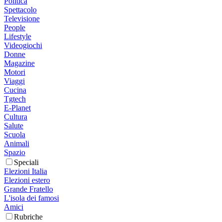
Politica
Spettacolo
Televisione
People
Lifestyle
Videogiochi
Donne
Magazine
Motori
Viaggi
Cucina
Tgtech
E-Planet
Cultura
Salute
Scuola
Animali
Spazio
Speciali
Elezioni Italia
Elezioni estero
Grande Fratello
L'isola dei famosi
Amici
Rubriche