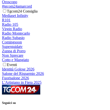
Oroscopo
#tgcom24amarcord
Tgcom24 Consiglia
Mediaset Infinity
R101
Radio 105
Virgin Radio
Radio Montecarlo
Radio Subasio
Comingsoon
Superguidatv
Zuppa di Porro
Non Sprecare
Cotto e Mangiato
Eventi
Identità Golose 2026
Salone del Risparmio 2026
Fuorisalone 2026
L'Artigiano in Fiera 2025
Seguici su