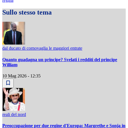
regina
Sullo stesso tema
dal ducato di cornovaglia le maggiori entrate
Quanto guadagna un principe? Svelati i redditi del principe
William
10 Mag 2026 - 12:35
reali del nord
Preoccupazione per due regine d'Europa: Margrethe e Sonja in