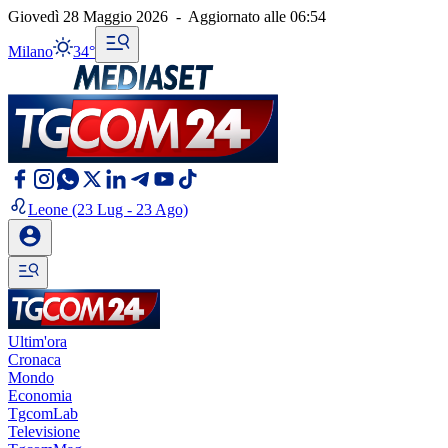
Giovedì 28 Maggio 2026
-
Aggiornato alle
06:54
Milano
34°
Leone
(23 Lug - 23 Ago)
Ultim'ora
Cronaca
Mondo
Economia
TgcomLab
Televisione