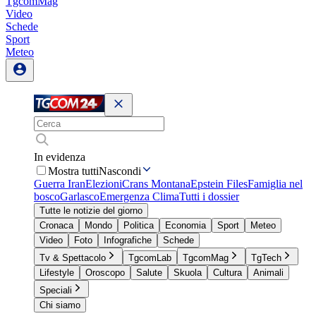
TgcomMag
Video
Schede
Sport
Meteo
In evidenza
Mostra tutti
Nascondi
Guerra Iran
Elezioni
Crans Montana
Epstein Files
Famiglia nel
bosco
Garlasco
Emergenza Clima
Tutti i dossier
Tutte le notizie del giorno
Cronaca
Mondo
Politica
Economia
Sport
Meteo
Video
Foto
Infografiche
Schede
Tv & Spettacolo
TgcomLab
TgcomMag
TgTech
Lifestyle
Oroscopo
Salute
Skuola
Cultura
Animali
Speciali
Chi siamo