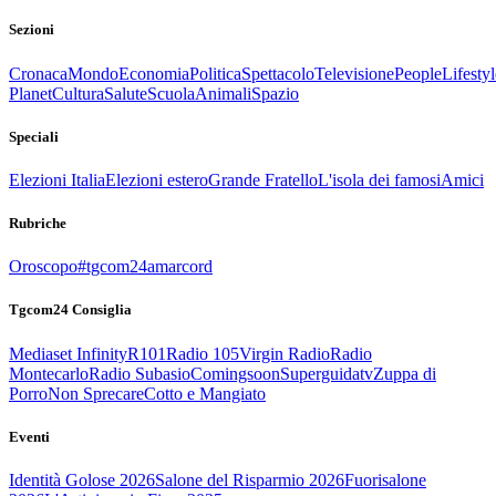
Sezioni
Cronaca
Mondo
Economia
Politica
Spettacolo
Televisione
People
Lifestyl
Planet
Cultura
Salute
Scuola
Animali
Spazio
Speciali
Elezioni Italia
Elezioni estero
Grande Fratello
L'isola dei famosi
Amici
Rubriche
Oroscopo
#tgcom24amarcord
Tgcom24 Consiglia
Mediaset Infinity
R101
Radio 105
Virgin Radio
Radio
Montecarlo
Radio Subasio
Comingsoon
Superguidatv
Zuppa di
Porro
Non Sprecare
Cotto e Mangiato
Eventi
Identità Golose 2026
Salone del Risparmio 2026
Fuorisalone