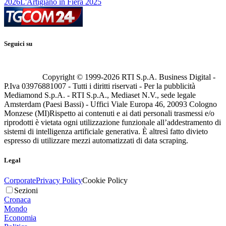
2026
L'Artigiano in Fiera 2025
Seguici su
Copyright © 1999-
2026
RTI S.p.A. Business Digital -
P.Iva 03976881007 - Tutti i diritti riservati - Per la pubblicità
Mediamond S.p.A. - RTI S.p.A., Mediaset N.V., sede legale
Amsterdam (Paesi Bassi) - Uffici Viale Europa 46, 20093 Cologno
Monzese (MI)
Rispetto ai contenuti e ai dati personali trasmessi e/o
riprodotti è vietata ogni utilizzazione funzionale all’addestramento di
sistemi di intelligenza artificiale generativa. È altresì fatto divieto
espresso di utilizzare mezzi automatizzati di data scraping.
Legal
Corporate
Privacy Policy
Cookie Policy
Sezioni
Cronaca
Mondo
Economia