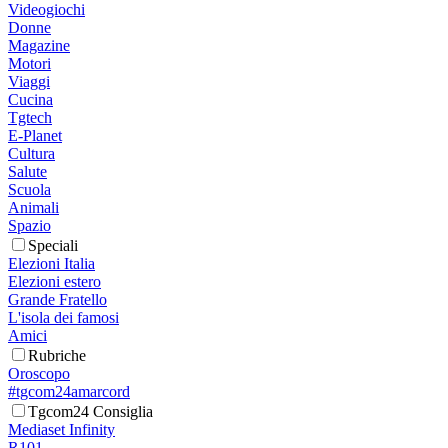
Videogiochi
Donne
Magazine
Motori
Viaggi
Cucina
Tgtech
E-Planet
Cultura
Salute
Scuola
Animali
Spazio
Speciali
Elezioni Italia
Elezioni estero
Grande Fratello
L'isola dei famosi
Amici
Rubriche
Oroscopo
#tgcom24amarcord
Tgcom24 Consiglia
Mediaset Infinity
R101