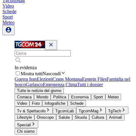
TgcomMag
Video
Schede
Sport
Meteo
In evidenza
Mostra tutti
Nascondi
Guerra Iran
Elezioni
Crans Montana
Epstein Files
Famiglia nel
bosco
Garlasco
Emergenza Clima
Tutti i dossier
Tutte le notizie del giorno
Cronaca
Mondo
Politica
Economia
Sport
Meteo
Video
Foto
Infografiche
Schede
Tv & Spettacolo
TgcomLab
TgcomMag
TgTech
Lifestyle
Oroscopo
Salute
Skuola
Cultura
Animali
Speciali
Chi siamo