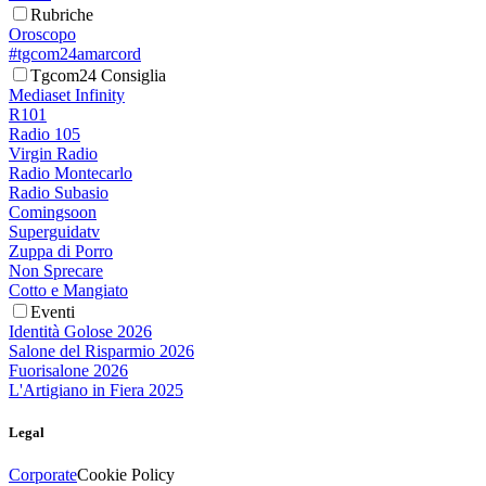
Rubriche
Oroscopo
#tgcom24amarcord
Tgcom24 Consiglia
Mediaset Infinity
R101
Radio 105
Virgin Radio
Radio Montecarlo
Radio Subasio
Comingsoon
Superguidatv
Zuppa di Porro
Non Sprecare
Cotto e Mangiato
Eventi
Identità Golose 2026
Salone del Risparmio 2026
Fuorisalone 2026
L'Artigiano in Fiera 2025
Legal
Corporate
Cookie Policy