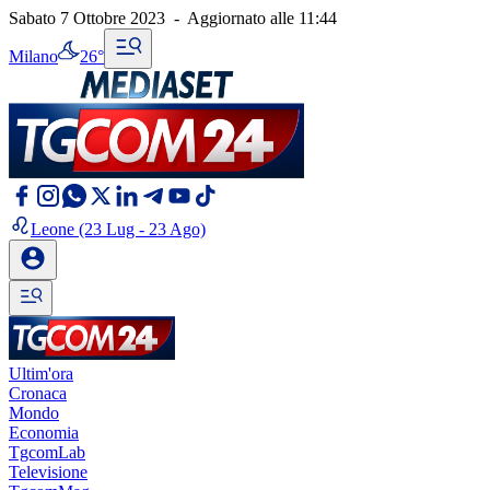
Sabato 7 Ottobre 2023
-
Aggiornato alle
11:44
Milano
26°
Leone
(23 Lug - 23 Ago)
Ultim'ora
Cronaca
Mondo
Economia
TgcomLab
Televisione