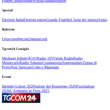
Planet
Cultura
Salute
Scuola
Animali
Spazio
Speciali
Elezioni Italia
Elezioni estero
Grande Fratello
L'isola dei famosi
Amici
Rubriche
Oroscopo
#tgcom24amarcord
Tgcom24 Consiglia
Mediaset Infinity
R101
Radio 105
Virgin Radio
Radio
Montecarlo
Radio Subasio
Comingsoon
Superguidatv
Zuppa di
Porro
Non Sprecare
Cotto e Mangiato
Eventi
Identità Golose 2026
Salone del Risparmio 2026
Fuorisalone
2026
L'Artigiano in Fiera 2025