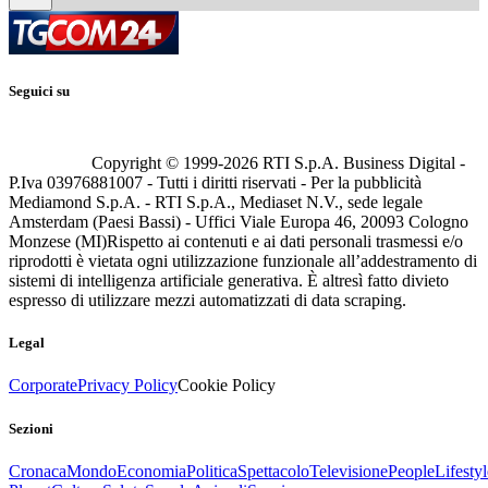
Seguici su
Copyright © 1999-
2026
RTI S.p.A. Business Digital -
P.Iva 03976881007 - Tutti i diritti riservati - Per la pubblicità
Mediamond S.p.A. - RTI S.p.A., Mediaset N.V., sede legale
Amsterdam (Paesi Bassi) - Uffici Viale Europa 46, 20093 Cologno
Monzese (MI)
Rispetto ai contenuti e ai dati personali trasmessi e/o
riprodotti è vietata ogni utilizzazione funzionale all’addestramento di
sistemi di intelligenza artificiale generativa. È altresì fatto divieto
espresso di utilizzare mezzi automatizzati di data scraping.
Legal
Corporate
Privacy Policy
Cookie Policy
Sezioni
Cronaca
Mondo
Economia
Politica
Spettacolo
Televisione
People
Lifestyl