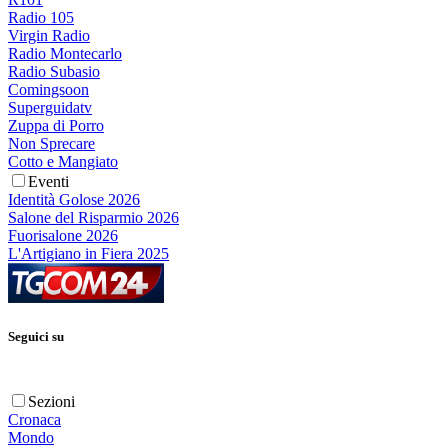
Radio 105
Virgin Radio
Radio Montecarlo
Radio Subasio
Comingsoon
Superguidatv
Zuppa di Porro
Non Sprecare
Cotto e Mangiato
Eventi
Identità Golose 2026
Salone del Risparmio 2026
Fuorisalone 2026
L'Artigiano in Fiera 2025
Seguici su
Sezioni
Cronaca
Mondo