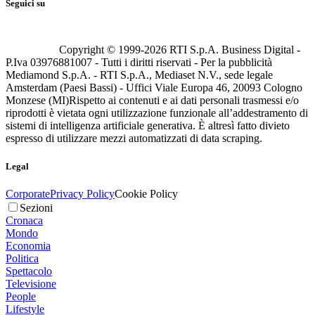
Seguici su
Copyright © 1999-
2026
RTI S.p.A. Business Digital -
P.Iva 03976881007 - Tutti i diritti riservati - Per la pubblicità
Mediamond S.p.A. - RTI S.p.A., Mediaset N.V., sede legale
Amsterdam (Paesi Bassi) - Uffici Viale Europa 46, 20093 Cologno
Monzese (MI)
Rispetto ai contenuti e ai dati personali trasmessi e/o
riprodotti è vietata ogni utilizzazione funzionale all’addestramento di
sistemi di intelligenza artificiale generativa. È altresì fatto divieto
espresso di utilizzare mezzi automatizzati di data scraping.
Legal
Corporate
Privacy Policy
Cookie Policy
Sezioni
Cronaca
Mondo
Economia
Politica
Spettacolo
Televisione
People
Lifestyle