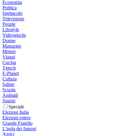
Economia
Politica
Spettacolo
Televisione
People
Lifestyle
Videogiochi
Donne
Magazine
Motori
Viaggi
Cucina
Tgtech
E-Planet
Cultura
Salute
Scuola
Animali
Spazio
Speciali
Elezioni Italia
Elezioni estero
Grande Fratello
L'isola dei famosi
Amici