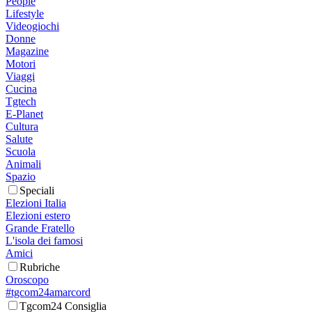
People
Lifestyle
Videogiochi
Donne
Magazine
Motori
Viaggi
Cucina
Tgtech
E-Planet
Cultura
Salute
Scuola
Animali
Spazio
Speciali
Elezioni Italia
Elezioni estero
Grande Fratello
L'isola dei famosi
Amici
Rubriche
Oroscopo
#tgcom24amarcord
Tgcom24 Consiglia