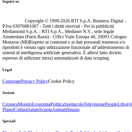
Seguici su
Copyright © 1999-
2026
RTI S.p.A. Business Digital -
P.Iva 03976881007 - Tutti i diritti riservati - Per la pubblicità
Mediamond S.p.A. - RTI S.p.A., Mediaset N.V., sede legale
Amsterdam (Paesi Bassi) - Uffici Viale Europa 46, 20093 Cologno
Monzese (MI)
Rispetto ai contenuti e ai dati personali trasmessi e/o
riprodotti è vietata ogni utilizzazione funzionale all’addestramento di
sistemi di intelligenza artificiale generativa. È altresì fatto divieto
espresso di utilizzare mezzi automatizzati di data scraping.
Legal
Corporate
Privacy Policy
Cookie Policy
Sezioni
Cronaca
Mondo
Economia
Politica
Spettacolo
Televisione
People
Lifestyl
Planet
Cultura
Salute
Scuola
Animali
Spazio
Speciali