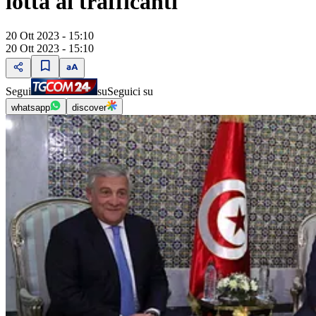
lotta ai trafficanti
20 Ott 2023 - 15:10
20 Ott 2023 - 15:10
Segui
su
Seguici su
whatsapp
discover