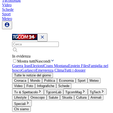
TgcomMag
Video
Schede
Sport
Meteo
In evidenza
Mostra tutti
Nascondi
Guerra Iran
Elezioni
Crans Montana
Epstein Files
Famiglia nel
bosco
Garlasco
Emergenza Clima
Tutti i dossier
Tutte le notizie del giorno
Cronaca
Mondo
Politica
Economia
Sport
Meteo
Video
Foto
Infografiche
Schede
Tv & Spettacolo
TgcomLab
TgcomMag
TgTech
Lifestyle
Oroscopo
Salute
Skuola
Cultura
Animali
Speciali
Chi siamo