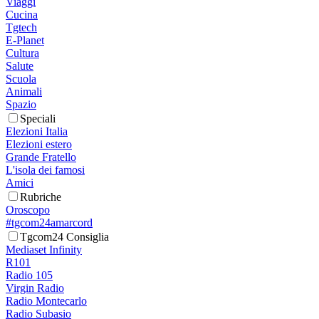
Viaggi
Cucina
Tgtech
E-Planet
Cultura
Salute
Scuola
Animali
Spazio
Speciali
Elezioni Italia
Elezioni estero
Grande Fratello
L'isola dei famosi
Amici
Rubriche
Oroscopo
#tgcom24amarcord
Tgcom24 Consiglia
Mediaset Infinity
R101
Radio 105
Virgin Radio
Radio Montecarlo
Radio Subasio