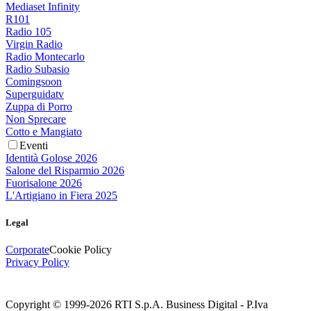
Mediaset Infinity
R101
Radio 105
Virgin Radio
Radio Montecarlo
Radio Subasio
Comingsoon
Superguidatv
Zuppa di Porro
Non Sprecare
Cotto e Mangiato
Eventi
Identità Golose 2026
Salone del Risparmio 2026
Fuorisalone 2026
L'Artigiano in Fiera 2025
Legal
Corporate
Cookie Policy
Privacy Policy
Copyright © 1999-
2026
RTI S.p.A. Business Digital - P.Iva