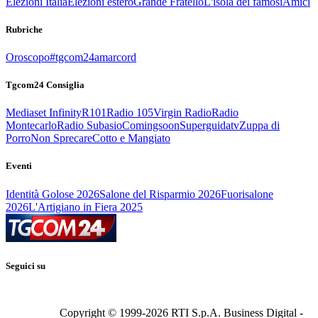
Elezioni Italia
Elezioni estero
Grande Fratello
L'isola dei famosi
Amici
Rubriche
Oroscopo
#tgcom24amarcord
Tgcom24 Consiglia
Mediaset Infinity
R101
Radio 105
Virgin Radio
Radio
Montecarlo
Radio Subasio
Comingsoon
Superguidatv
Zuppa di
Porro
Non Sprecare
Cotto e Mangiato
Eventi
Identità Golose 2026
Salone del Risparmio 2026
Fuorisalone
2026
L'Artigiano in Fiera 2025
Seguici su
Copyright © 1999-
2026
RTI S.p.A. Business Digital -