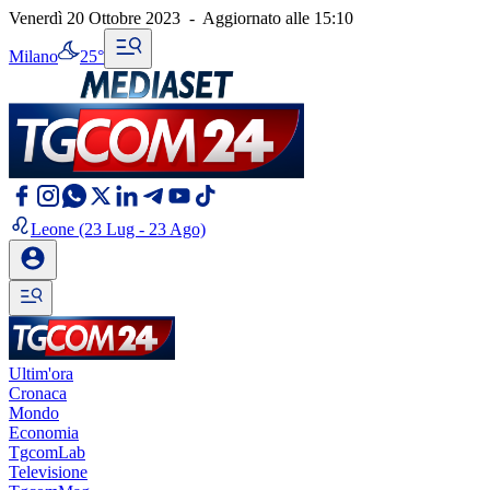
Venerdì 20 Ottobre 2023
-
Aggiornato alle
15:10
Milano
25°
Leone
(23 Lug - 23 Ago)
Ultim'ora
Cronaca
Mondo
Economia
TgcomLab
Televisione