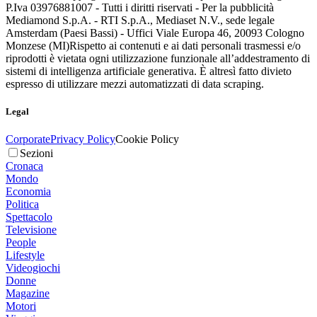
P.Iva 03976881007 - Tutti i diritti riservati - Per la pubblicità
Mediamond S.p.A. - RTI S.p.A., Mediaset N.V., sede legale
Amsterdam (Paesi Bassi) - Uffici Viale Europa 46, 20093 Cologno
Monzese (MI)
Rispetto ai contenuti e ai dati personali trasmessi e/o
riprodotti è vietata ogni utilizzazione funzionale all’addestramento di
sistemi di intelligenza artificiale generativa. È altresì fatto divieto
espresso di utilizzare mezzi automatizzati di data scraping.
Legal
Corporate
Privacy Policy
Cookie Policy
Sezioni
Cronaca
Mondo
Economia
Politica
Spettacolo
Televisione
People
Lifestyle
Videogiochi
Donne
Magazine
Motori