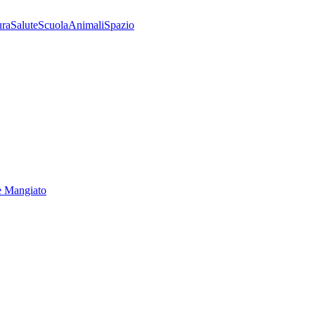
ura
Salute
Scuola
Animali
Spazio
e Mangiato