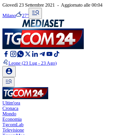
Giovedì 23 Settembre 2021
-
Aggiornato alle
00:04
Milano
27°
Leone
(23 Lug - 23 Ago)
Ultim'ora
Cronaca
Mondo
Economia
TgcomLab
Televisione