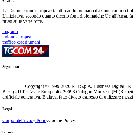
© ansa
La Commissione europea sta ultimando un piano d'azione contro i traffi
L'iniziativa, secondo quanto dicono fonti diplomatiche Ue all'Ansa, fa 
flussi sulle varie rotte.
migranti
unione europea
traffico esseri umani
Seguici su
Copyright © 1999-
2026
RTI S.p.A. Business Digital - P.I
Bassi) - Uffici Viale Europa 46, 20093 Cologno Monzese (MI)
Rispett
artificiale generativa. È altresì fatto divieto espresso di utilizzare mez
Legal
Corporate
Privacy Policy
Cookie Policy
Sezioni