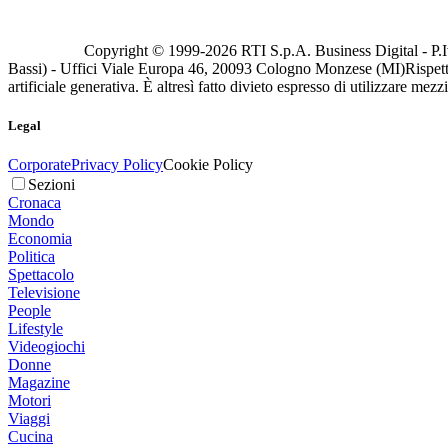
Copyright © 1999-
2026
RTI S.p.A. Business Digital - P.I
Bassi) - Uffici Viale Europa 46, 20093 Cologno Monzese (MI)
Rispett
artificiale generativa. È altresì fatto divieto espresso di utilizzare mez
Legal
Corporate
Privacy Policy
Cookie Policy
Sezioni
Cronaca
Mondo
Economia
Politica
Spettacolo
Televisione
People
Lifestyle
Videogiochi
Donne
Magazine
Motori
Viaggi
Cucina