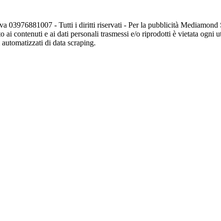
va 03976881007 - Tutti i diritti riservati - Per la pubblicità Mediamon
o ai contenuti e ai dati personali trasmessi e/o riprodotti è vietata ogni 
zi automatizzati di data scraping.