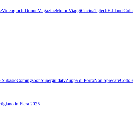
e
Videogiochi
Donne
Magazine
Motori
Viaggi
Cucina
Tgtech
E-Planet
Cult
 Subasio
Comingsoon
Superguidatv
Zuppa di Porro
Non Sprecare
Cotto 
tigiano in Fiera 2025