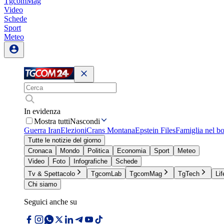
TgcomMag
Video
Schede
Sport
Meteo
In evidenza
Mostra tutti
Nascondi
Guerra Iran
Elezioni
Crans Montana
Epstein Files
Famiglia nel b
Tutte le notizie del giorno
Cronaca
Mondo
Politica
Economia
Sport
Meteo
Video
Foto
Infografiche
Schede
Tv & Spettacolo
TgcomLab
TgcomMag
TgTech
Lif
Chi siamo
Seguici anche su