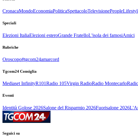
Cronaca
Mondo
Economia
Politica
Spettacolo
Televisione
People
Lifestyl
Speciali
Elezioni Italia
Elezioni estero
Grande Fratello
L'isola dei famosi
Amici
Rubriche
Oroscopo
#tgcom24amarcord
Tgcom24 Consiglia
Mediaset Infinity
R101
Radio 105
Virgin Radio
Radio Montecarlo
Radio
Eventi
Identità Golose 2026
Salone del Risparmio 2026
Fuorisalone 2026
L'Ar
Seguici su