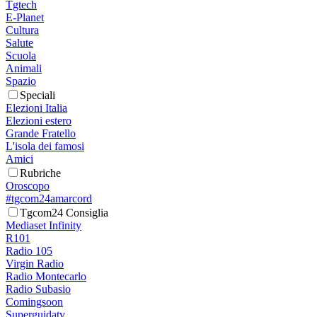
Tgtech
E-Planet
Cultura
Salute
Scuola
Animali
Spazio
Speciali
Elezioni Italia
Elezioni estero
Grande Fratello
L'isola dei famosi
Amici
Rubriche
Oroscopo
#tgcom24amarcord
Tgcom24 Consiglia
Mediaset Infinity
R101
Radio 105
Virgin Radio
Radio Montecarlo
Radio Subasio
Comingsoon
Superguidatv