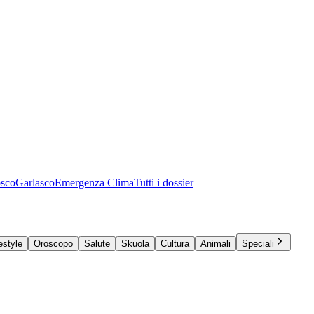
osco
Garlasco
Emergenza Clima
Tutti i dossier
estyle
Oroscopo
Salute
Skuola
Cultura
Animali
Speciali