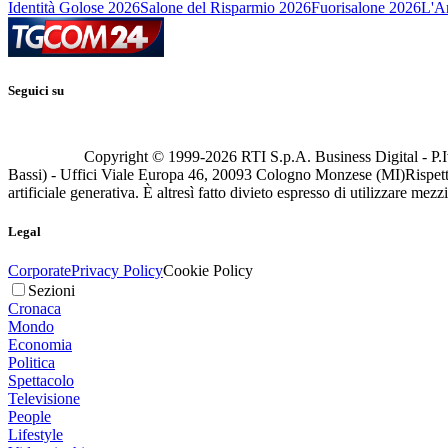
Identità Golose 2026
Salone del Risparmio 2026
Fuorisalone 2026
L'Ar
Seguici su
Copyright © 1999-
2026
RTI S.p.A. Business Digital - P.I
Bassi) - Uffici Viale Europa 46, 20093 Cologno Monzese (MI)
Rispett
artificiale generativa. È altresì fatto divieto espresso di utilizzare mez
Legal
Corporate
Privacy Policy
Cookie Policy
Sezioni
Cronaca
Mondo
Economia
Politica
Spettacolo
Televisione
People
Lifestyle