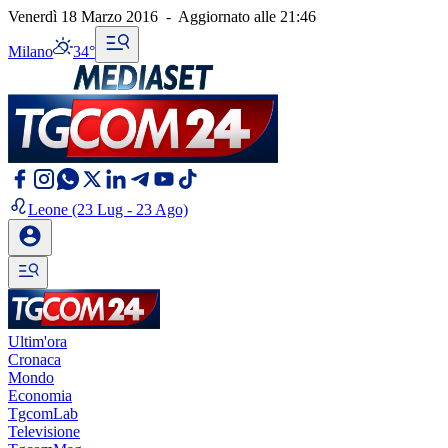
Venerdì 18 Marzo 2016
-
Aggiornato alle
21:46
Milano
34°
Leone
(23 Lug - 23 Ago)
Ultim'ora
Cronaca
Mondo
Economia
TgcomLab
Televisione