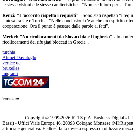
le stesse visioni e le stesse caratteristiche". "Non c'è futuro per la Tu
Renzi: "L'accordo rispetta i requisiti"
- Sono stati rispettati "i re
l'intesa tra Ue e Turchia. "Nelle conclusioni c'è anche un esplicito rif
cooperazione. Ora il punto è passare dalle parole ai fatti".
Merkel: "No ricollocamenti da Slovacchia e Ungheria"
- In confe
ricollocamenti dei rifugiati bloccati in Grecia".
turchia
Ahmet Davutoglu
vertice ue
bruxelles
migranti
Seguici su
Copyright © 1999-
2026
RTI S.p.A. Business Digital - P.I
Bassi) - Uffici Viale Europa 46, 20093 Cologno Monzese (MI)
Rispett
artificiale generativa. È altresì fatto divieto espresso di utilizzare mez