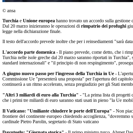
© ansa
Turchia
e
Unione europea
hanno trovato un accordo sulla gestione
Dal 20 marzo inizieranno le operazioni di
rimpatrio dei profughi
giu
legge nella dichiarazione finale.
Il testo dell'accordo prevede inoltre che per i reinsediamenti "sarà dat
L'accordo parte domenica
- Il piano prevede, come detto, che i rimp
Turchia nelle isole greche dal 20 marzo saranno riportati in Turchia", s
standard internazionali" e "il principio di non respingimento", prosegu
A giugno nuovo passo per l'ingresso della Turchia in Ue -
L'apertu
Commissione Ue "presenterà una proposta" per l'apertura del capitolo 3
continuerà a un ritmo accelerato, senza pregiudizio per gli Stati membr
"Altri 3 miliardi di euro alla Turchia"
- "La prima lista di progetti 
che i primi tre miliardi di euro saranno stati usati in pieno "la Ue mobil
Il Vaticano: "Umiliante chiudere le porte dell'Europa"
- Non piace
frontiere del continente europeo chiedendo accoglienza, "dovremmo senti
cardinale Pietro Parolin, segretario di Stato vaticano
Davutoglu: "Giornata storica"
- Il primo ministro turco, Ahmet Davu