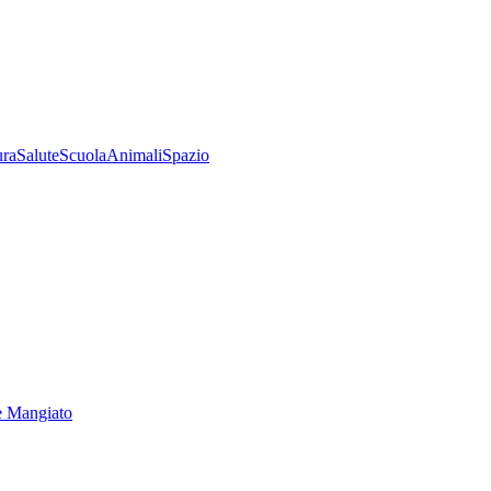
ura
Salute
Scuola
Animali
Spazio
e Mangiato