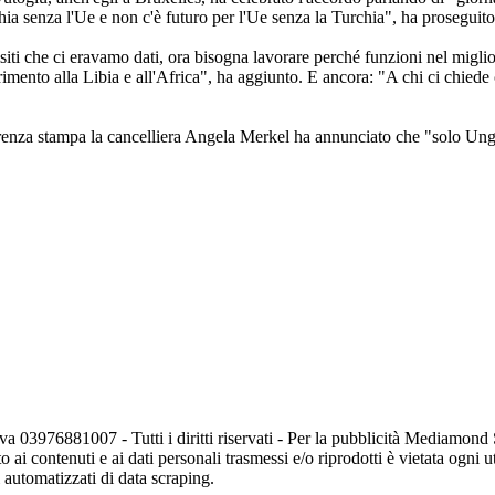
rchia senza l'Ue e non c'è futuro per l'Ue senza la Turchia", ha proseguito
quisiti che ci eravamo dati, ora bisogna lavorare perché funzioni nel mi
erimento alla Libia e all'Africa", ha aggiunto. E ancora: "A chi ci chiede 
renza stampa la cancelliera Angela Merkel ha annunciato che "solo Unghe
va 03976881007 - Tutti i diritti riservati - Per la pubblicità Mediamon
o ai contenuti e ai dati personali trasmessi e/o riprodotti è vietata ogni 
zi automatizzati di data scraping.