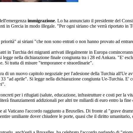
 dell'emergenza
immigrazione
. Lo ha annunciato il presidente del Cons
nti in Grecia in modo illegale. "Per ogni siriano che verrà riportato in Tu
a priorità" ai siriani "che non sono entrati o non hanno provato ad entra
atri in Turchia dei migranti arrivati illegalmente in Europa comincerann
i legge nella dichiarazione finale congiunta tra i 28 ed Ankara. "E' esclu
e. Si tratta di misure "temporanee e straordinarie".
ra di un nuovo capitolo negoziale per l'adesione della Turchia all'Ue a
3 "ad aprile". Si legge nella dichiarazione congiunta Ue-Turchia. E' con
i".
concreti per i rifugiati (salute, educazione, infrastrutture e costi per la 
iterà finanziamenti addizionali per altri tre miliardi di euro entro la fine
 al Vaticano l'accordo raggiunto a Bruxelles. Di fronte al "grave dramma 
re umiliante dover chiudere le porte, quasi che il diritto umanitario, c
toglu, anch'egli a Bruxelles, ha celebrato l'accordo parlando di "giorn