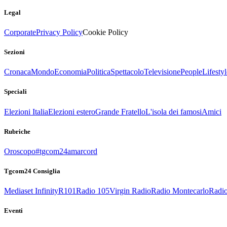
Legal
Corporate
Privacy Policy
Cookie Policy
Sezioni
Cronaca
Mondo
Economia
Politica
Spettacolo
Televisione
People
Lifestyl
Speciali
Elezioni Italia
Elezioni estero
Grande Fratello
L'isola dei famosi
Amici
Rubriche
Oroscopo
#tgcom24amarcord
Tgcom24 Consiglia
Mediaset Infinity
R101
Radio 105
Virgin Radio
Radio Montecarlo
Radio
Eventi