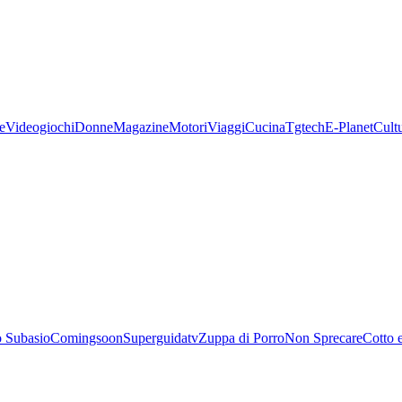
e
Videogiochi
Donne
Magazine
Motori
Viaggi
Cucina
Tgtech
E-Planet
Cult
 Subasio
Comingsoon
Superguidatv
Zuppa di Porro
Non Sprecare
Cotto 