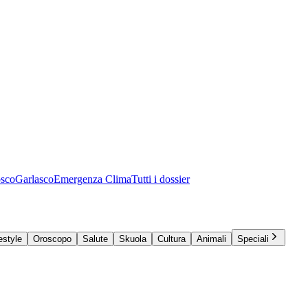
osco
Garlasco
Emergenza Clima
Tutti i dossier
estyle
Oroscopo
Salute
Skuola
Cultura
Animali
Speciali