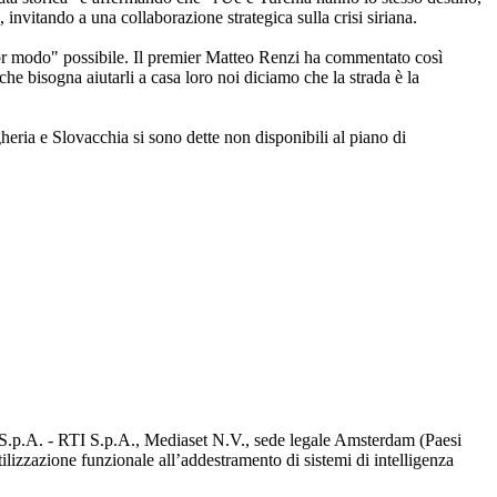
, invitando a una collaborazione strategica sulla crisi siriana.
glior modo" possibile. Il premier Matteo Renzi ha commentato così
che bisogna aiutarli a casa loro noi diciamo che la strada è la
ria e Slovacchia si sono dette non disponibili al piano di
d S.p.A. - RTI S.p.A., Mediaset N.V., sede legale Amsterdam (Paesi
utilizzazione funzionale all’addestramento di sistemi di intelligenza