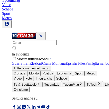
TgcomMag
Video
Schede
Sport
Meteo
In evidenza
Mostra tutti
Nascondi
Guerra Iran
Elezioni
Crans Montana
Epstein Files
Famiglia nel b
Tutte le notizie del giorno
Cronaca
Mondo
Politica
Economia
Sport
Meteo
Video
Foto
Infografiche
Schede
Tv & Spettacolo
TgcomLab
TgcomMag
TgTech
Lif
Chi siamo
Seguici anche su