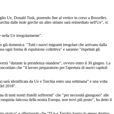
iglio Ue, Donald Tusk, ponendo fine al vertice in corso a Bruxelles.
rchia dalle isole greche un altro siriano sarà reinsediato nell'Ue", si
re nella Ue irregolarmente".
o già domenica. "Tutti i nuovi migranti irregolari che arrivano dalla
sa ogni forma di espulsione collettiva" e saranno "rispettati gli
vverrà "durante la presidenza olandese", ovvero entro il 30 giugno. La
cordato che "il lavoro preparatorio per l'apertura di nuovi capitoli
vita) sarà identificata da Ue e Turchia entro una settimana" e una volta
 del 2018".
di tanti nostri fratelli sofferenti" che "per necessità giungono" alle
onquista faticosa della nostra Europa, non trovi più posto", ha detto il
ata storica" e affermando che "l'Ue e Turchia hanno lo stesso destino,