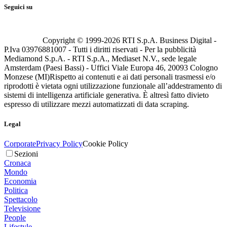
Seguici su
Copyright © 1999-
2026
RTI S.p.A. Business Digital -
P.Iva 03976881007 - Tutti i diritti riservati - Per la pubblicità
Mediamond S.p.A. - RTI S.p.A., Mediaset N.V., sede legale
Amsterdam (Paesi Bassi) - Uffici Viale Europa 46, 20093 Cologno
Monzese (MI)
Rispetto ai contenuti e ai dati personali trasmessi e/o
riprodotti è vietata ogni utilizzazione funzionale all’addestramento di
sistemi di intelligenza artificiale generativa. È altresì fatto divieto
espresso di utilizzare mezzi automatizzati di data scraping.
Legal
Corporate
Privacy Policy
Cookie Policy
Sezioni
Cronaca
Mondo
Economia
Politica
Spettacolo
Televisione
People
Lifestyle