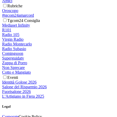
Amici
Rubriche
Oroscopo
#tgcom24amarcord
Tgcom24 Consiglia
Mediaset Infinity
R101
Radio 105
Virgin Radio
Radio Montecarlo
Radio Subasio
Comingsoon
Superguidatv
Zuppa di Porro
Non Sprecare
Cotto e Mangiato
Eventi
Identità Golose 2026
Salone del Risparmio 2026
Fuorisalone 2026
L'Artigiano in Fiera 2025
Legal
Corporate
Cookie Policy