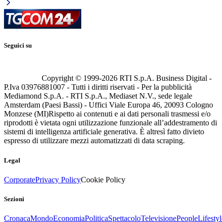
Seguici su
Copyright © 1999-
2026
RTI S.p.A. Business Digital -
P.Iva 03976881007 - Tutti i diritti riservati - Per la pubblicità
Mediamond S.p.A. - RTI S.p.A., Mediaset N.V., sede legale
Amsterdam (Paesi Bassi) - Uffici Viale Europa 46, 20093 Cologno
Monzese (MI)
Rispetto ai contenuti e ai dati personali trasmessi e/o
riprodotti è vietata ogni utilizzazione funzionale all’addestramento di
sistemi di intelligenza artificiale generativa. È altresì fatto divieto
espresso di utilizzare mezzi automatizzati di data scraping.
Legal
Corporate
Privacy Policy
Cookie Policy
Sezioni
Cronaca
Mondo
Economia
Politica
Spettacolo
Televisione
People
Lifestyl