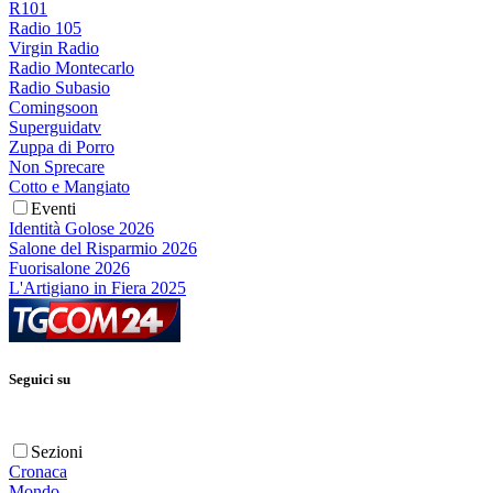
R101
Radio 105
Virgin Radio
Radio Montecarlo
Radio Subasio
Comingsoon
Superguidatv
Zuppa di Porro
Non Sprecare
Cotto e Mangiato
Eventi
Identità Golose 2026
Salone del Risparmio 2026
Fuorisalone 2026
L'Artigiano in Fiera 2025
Seguici su
Sezioni
Cronaca
Mondo