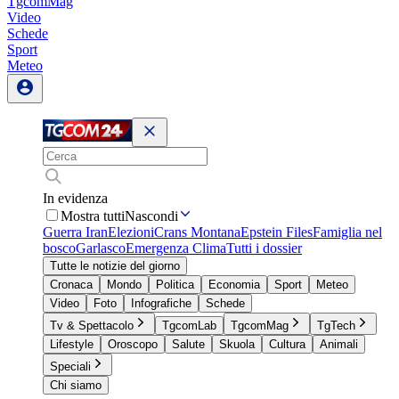
TgcomMag
Video
Schede
Sport
Meteo
In evidenza
Mostra tutti
Nascondi
Guerra Iran
Elezioni
Crans Montana
Epstein Files
Famiglia nel
bosco
Garlasco
Emergenza Clima
Tutti i dossier
Tutte le notizie del giorno
Cronaca
Mondo
Politica
Economia
Sport
Meteo
Video
Foto
Infografiche
Schede
Tv & Spettacolo
TgcomLab
TgcomMag
TgTech
Lifestyle
Oroscopo
Salute
Skuola
Cultura
Animali
Speciali
Chi siamo