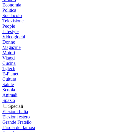
Economia
Politica
Spettacolo
Televisione
People
Lifestyle
Videogiochi
Donne
Magazine
Motori
Viaggi
Cucina
Tgtech
E-Planet
Cultura
Salute
Scuola
Animali
Spazio
Speciali
Elezioni Italia
Elezioni estero
Grande Fratello
L'isola dei famosi