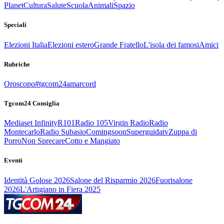
Planet
Cultura
Salute
Scuola
Animali
Spazio
Speciali
Elezioni Italia
Elezioni estero
Grande Fratello
L'isola dei famosi
Amici
Rubriche
Oroscopo
#tgcom24amarcord
Tgcom24 Consiglia
Mediaset Infinity
R101
Radio 105
Virgin Radio
Radio
Montecarlo
Radio Subasio
Comingsoon
Superguidatv
Zuppa di
Porro
Non Sprecare
Cotto e Mangiato
Eventi
Identità Golose 2026
Salone del Risparmio 2026
Fuorisalone
2026
L'Artigiano in Fiera 2025