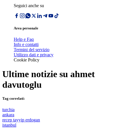
Seguici anche su
Area personale
Help e Faq
Info e contatti
Termini del servizio
Utilizzo dati e privacy
Cookie Policy
Ultime notizie su
ahmet
davutoglu
Tag correlati:
turchia
ankara
recep tayyip erdogan
istanbul