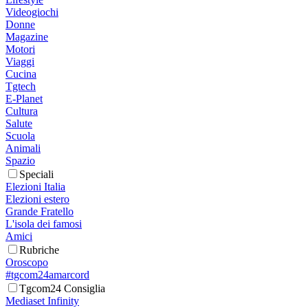
Videogiochi
Donne
Magazine
Motori
Viaggi
Cucina
Tgtech
E-Planet
Cultura
Salute
Scuola
Animali
Spazio
Speciali
Elezioni Italia
Elezioni estero
Grande Fratello
L'isola dei famosi
Amici
Rubriche
Oroscopo
#tgcom24amarcord
Tgcom24 Consiglia
Mediaset Infinity