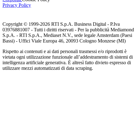
Privacy Policy
Copyright © 1999-
2026
RTI S.p.A. Business Digital - P.Iva
03976881007 - Tutti i diritti riservati - Per la pubblicità Mediamond
S.p.A. - RTI S.p.A., Mediaset N.V., sede legale Amsterdam (Paesi
Bassi) - Uffici Viale Europa 46, 20093 Cologno Monzese (MI)
Rispetto ai contenuti e ai dati personali trasmessi e/o riprodotti è
vietata ogni utilizzazione funzionale all’addestramento di sistemi di
intelligenza artificiale generativa. È altresì fatto divieto espresso di
utilizzare mezzi automatizzati di data scraping.