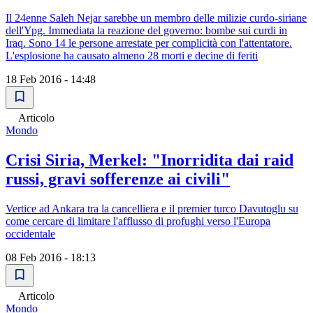
Il 24enne Saleh Nejar sarebbe un membro delle milizie curdo-siriane
dell'Ypg. Immediata la reazione del governo: bombe sui curdi in
Iraq. Sono 14 le persone arrestate per complicità con l'attentatore.
L'esplosione ha causato almeno 28 morti e decine di feriti
18 Feb 2016 - 14:48
Articolo
Mondo
Crisi Siria, Merkel: "Inorridita dai raid
russi, gravi sofferenze ai civili"
Vertice ad Ankara tra la cancelliera e il premier turco Davutoglu su
come cercare di limitare l'afflusso di profughi verso l'Europa
occidentale
08 Feb 2016 - 18:13
Articolo
Mondo