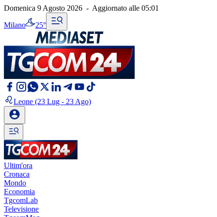
Domenica 9 Agosto 2026
-
Aggiornato alle
05:01
Milano
25°
Leone
(23 Lug - 23 Ago)
Ultim'ora
Cronaca
Mondo
Economia
TgcomLab
Televisione