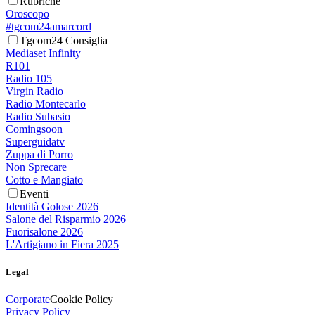
Rubriche
Oroscopo
#tgcom24amarcord
Tgcom24 Consiglia
Mediaset Infinity
R101
Radio 105
Virgin Radio
Radio Montecarlo
Radio Subasio
Comingsoon
Superguidatv
Zuppa di Porro
Non Sprecare
Cotto e Mangiato
Eventi
Identità Golose 2026
Salone del Risparmio 2026
Fuorisalone 2026
L'Artigiano in Fiera 2025
Legal
Corporate
Cookie Policy
Privacy Policy