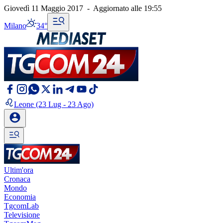
Giovedì 11 Maggio 2017
-
Aggiornato alle
19:55
Milano
34°
Leone
(23 Lug - 23 Ago)
Ultim'ora
Cronaca
Mondo
Economia
TgcomLab
Televisione