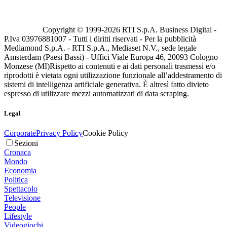
Copyright © 1999-
2026
RTI S.p.A. Business Digital -
P.Iva 03976881007 - Tutti i diritti riservati - Per la pubblicità
Mediamond S.p.A. - RTI S.p.A., Mediaset N.V., sede legale
Amsterdam (Paesi Bassi) - Uffici Viale Europa 46, 20093 Cologno
Monzese (MI)
Rispetto ai contenuti e ai dati personali trasmessi e/o
riprodotti è vietata ogni utilizzazione funzionale all’addestramento di
sistemi di intelligenza artificiale generativa. È altresì fatto divieto
espresso di utilizzare mezzi automatizzati di data scraping.
Legal
Corporate
Privacy Policy
Cookie Policy
Sezioni
Cronaca
Mondo
Economia
Politica
Spettacolo
Televisione
People
Lifestyle
Videogiochi