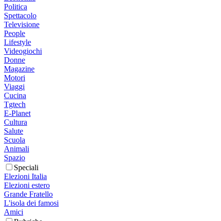
Politica
Spettacolo
Televisione
People
Lifestyle
Videogiochi
Donne
Magazine
Motori
Viaggi
Cucina
Tgtech
E-Planet
Cultura
Salute
Scuola
Animali
Spazio
Speciali
Elezioni Italia
Elezioni estero
Grande Fratello
L'isola dei famosi
Amici