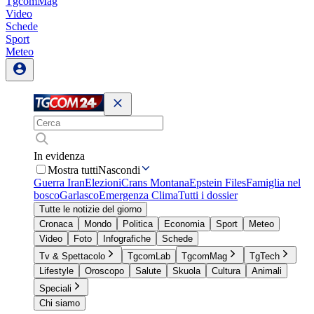
TgcomMag
Video
Schede
Sport
Meteo
In evidenza
Mostra tutti
Nascondi
Guerra Iran
Elezioni
Crans Montana
Epstein Files
Famiglia nel
bosco
Garlasco
Emergenza Clima
Tutti i dossier
Tutte le notizie del giorno
Cronaca
Mondo
Politica
Economia
Sport
Meteo
Video
Foto
Infografiche
Schede
Tv & Spettacolo
TgcomLab
TgcomMag
TgTech
Lifestyle
Oroscopo
Salute
Skuola
Cultura
Animali
Speciali
Chi siamo