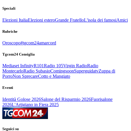
Speciali
Elezioni Italia
Elezioni estero
Grande Fratello
L'isola dei famosi
Amici
Rubriche
Oroscopo
#tgcom24amarcord
Tgcom24 Consiglia
Mediaset Infinity
R101
Radio 105
Virgin Radio
Radio
Montecarlo
Radio Subasio
Comingsoon
Superguidatv
Zuppa di
Porro
Non Sprecare
Cotto e Mangiato
Eventi
Identità Golose 2026
Salone del Risparmio 2026
Fuorisalone
2026
L'Artigiano in Fiera 2025
Seguici su