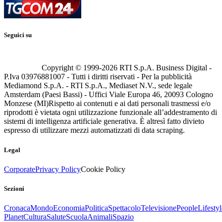
Seguici su
Copyright © 1999-
2026
RTI S.p.A. Business Digital -
P.Iva 03976881007 - Tutti i diritti riservati - Per la pubblicità
Mediamond S.p.A. - RTI S.p.A., Mediaset N.V., sede legale
Amsterdam (Paesi Bassi) - Uffici Viale Europa 46, 20093 Cologno
Monzese (MI)
Rispetto ai contenuti e ai dati personali trasmessi e/o
riprodotti è vietata ogni utilizzazione funzionale all’addestramento di
sistemi di intelligenza artificiale generativa. È altresì fatto divieto
espresso di utilizzare mezzi automatizzati di data scraping.
Legal
Corporate
Privacy Policy
Cookie Policy
Sezioni
Cronaca
Mondo
Economia
Politica
Spettacolo
Televisione
People
Lifestyl
Planet
Cultura
Salute
Scuola
Animali
Spazio