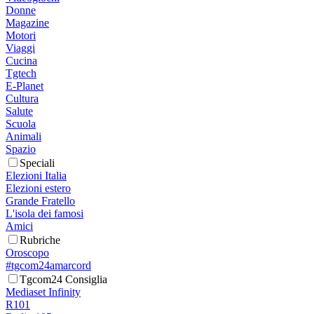
Donne
Magazine
Motori
Viaggi
Cucina
Tgtech
E-Planet
Cultura
Salute
Scuola
Animali
Spazio
Speciali
Elezioni Italia
Elezioni estero
Grande Fratello
L'isola dei famosi
Amici
Rubriche
Oroscopo
#tgcom24amarcord
Tgcom24 Consiglia
Mediaset Infinity
R101