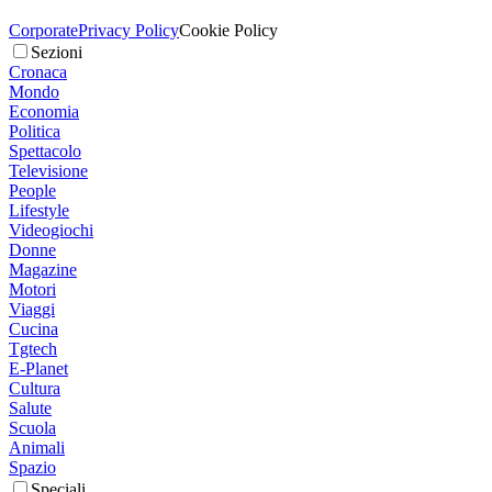
Corporate
Privacy Policy
Cookie Policy
Sezioni
Cronaca
Mondo
Economia
Politica
Spettacolo
Televisione
People
Lifestyle
Videogiochi
Donne
Magazine
Motori
Viaggi
Cucina
Tgtech
E-Planet
Cultura
Salute
Scuola
Animali
Spazio
Speciali