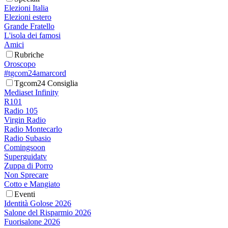
Elezioni Italia
Elezioni estero
Grande Fratello
L'isola dei famosi
Amici
Rubriche
Oroscopo
#tgcom24amarcord
Tgcom24 Consiglia
Mediaset Infinity
R101
Radio 105
Virgin Radio
Radio Montecarlo
Radio Subasio
Comingsoon
Superguidatv
Zuppa di Porro
Non Sprecare
Cotto e Mangiato
Eventi
Identità Golose 2026
Salone del Risparmio 2026
Fuorisalone 2026