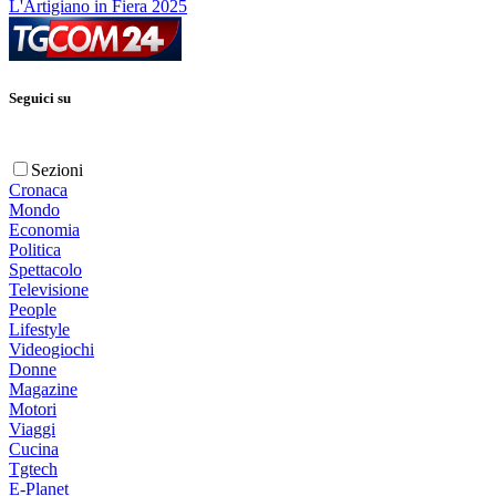
L'Artigiano in Fiera 2025
Seguici su
Sezioni
Cronaca
Mondo
Economia
Politica
Spettacolo
Televisione
People
Lifestyle
Videogiochi
Donne
Magazine
Motori
Viaggi
Cucina
Tgtech
E-Planet