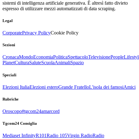
sistemi di intelligenza artificiale generativa. È altresì fatto divieto
espresso di utilizzare mezzi automatizzati di data scraping.
Legal
Corporate
Privacy Policy
Cookie Policy
Sezioni
Cronaca
Mondo
Economia
Politica
Spettacolo
Televisione
People
Lifestyl
Planet
Cultura
Salute
Scuola
Animali
Spazio
Speciali
Elezioni Italia
Elezioni estero
Grande Fratello
L'isola dei famosi
Amici
Rubriche
Oroscopo
#tgcom24amarcord
Tgcom24 Consiglia
Mediaset Infinity
R101
Radio 105
Virgin Radio
Radio