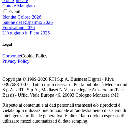
Non Sprecare
Cotto e Mangiato
Eventi
Identità Golose 2026
Salone del Risparmio 2026
Fuorisalone 2026
L'Artigiano in Fiera 2025
Legal
Corporate
Cookie Policy
Privacy Policy
Copyright © 1999-
2026
RTI S.p.A. Business Digital - P.Iva
03976881007 - Tutti i diritti riservati - Per la pubblicità Mediamond
S.p.A. - RTI S.p.A., Mediaset N.V., sede legale Amsterdam (Paesi
Bassi) - Uffici Viale Europa 46, 20093 Cologno Monzese (MI)
Rispetto ai contenuti e ai dati personali trasmessi e/o riprodotti è
vietata ogni utilizzazione funzionale all’addestramento di sistemi di
intelligenza artificiale generativa. È altresì fatto divieto espresso di
utilizzare mezzi automatizzati di data scraping.