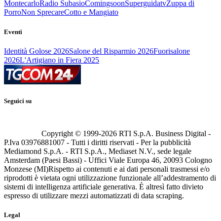
Montecarlo
Radio Subasio
Comingsoon
Superguidatv
Zuppa di
Porro
Non Sprecare
Cotto e Mangiato
Eventi
Identità Golose 2026
Salone del Risparmio 2026
Fuorisalone
2026
L'Artigiano in Fiera 2025
Seguici su
Copyright © 1999-
2026
RTI S.p.A. Business Digital -
P.Iva 03976881007 - Tutti i diritti riservati - Per la pubblicità
Mediamond S.p.A. - RTI S.p.A., Mediaset N.V., sede legale
Amsterdam (Paesi Bassi) - Uffici Viale Europa 46, 20093 Cologno
Monzese (MI)
Rispetto ai contenuti e ai dati personali trasmessi e/o
riprodotti è vietata ogni utilizzazione funzionale all’addestramento di
sistemi di intelligenza artificiale generativa. È altresì fatto divieto
espresso di utilizzare mezzi automatizzati di data scraping.
Legal