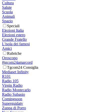
Cultura
Salute
Scuola
Animali
Spazio
Speciali
Elezioni Italia
Elezioni estero
Grande Fratello
L'isola dei famosi
Amici
Rubriche
Oroscopo
#tgcom24amarcord
Tgcom24 Consiglia
Mediaset Infinity
R101
Radio 105
Virgin Radio
Radio Montecarlo
Radio Subasio
Comingsoon
Superguidatv
Zuppa di Porro