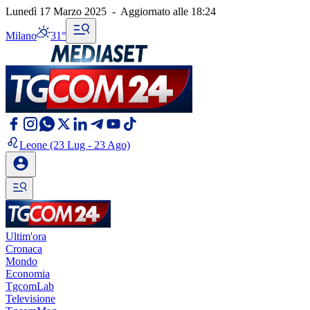
Lunedì 17 Marzo 2025
-
Aggiornato alle
18:24
Milano
31°
Leone
(23 Lug - 23 Ago)
Ultim'ora
Cronaca
Mondo
Economia
TgcomLab
Televisione