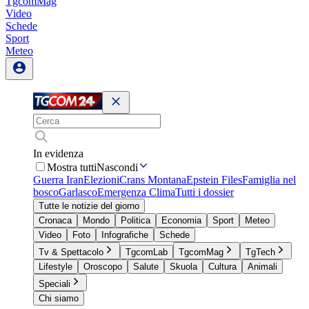
TgcomMag
Video
Schede
Sport
Meteo
In evidenza
Mostra tutti
Nascondi
Guerra Iran
Elezioni
Crans Montana
Epstein Files
Famiglia nel
bosco
Garlasco
Emergenza Clima
Tutti i dossier
Tutte le notizie del giorno
Cronaca
Mondo
Politica
Economia
Sport
Meteo
Video
Foto
Infografiche
Schede
Tv & Spettacolo
TgcomLab
TgcomMag
TgTech
Lifestyle
Oroscopo
Salute
Skuola
Cultura
Animali
Speciali
Chi siamo