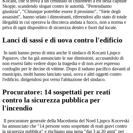
Kocani, che si trova a un centinaio di chilometri a est della capitale
Skopje, scandendo slogan contro le autorità. "Pretendiamo
giustizia", "Chiunque potrebbe essere il prossimo", "Siete degli
assassini", hanno urlato i dimostranti, riferendosi allo stato di totale
illegalità in cui operava la discoteca andata a fuoco, non a norma e
priva di ogni dispositivo di sicurezza dentro e fuori dal locale.
Lanci di sassi e di uova contro l'edificio
In tanti hanno preso di mira anche il sindaco di Kocani Ljupco
Papazov, che ha già annunciato le sue dimissioni, accusandolo di
non essersi fatto vedere dopo la tragedia e di non aver espresso
cordoglio per le decine di vittime. Dopo il raduno pacifico davanti al
municipio, molti hanno lanciato sassi, uova e altri oggetti contro
l'edificio, dirigendosi poi verso l'abitazione del sindaco.
Procuratore: 14 sospettati per reati
contro la sicurezza pubblica per
l'incendio
Il procuratore generale della Macedonia del Nord Ljupco Kocevski
ha annunciato che "14 persone sono sospettate di reati gravi contro
la sicurezza pubblica" e rischiano una pena "dai 3 ai 20 anni" per