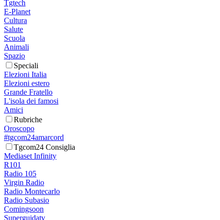
Tgtech
E-Planet
Cultura
Salute
Scuola
Animali
Spazio
Speciali
Elezioni Italia
Elezioni estero
Grande Fratello
L'isola dei famosi
Amici
Rubriche
Oroscopo
#tgcom24amarcord
Tgcom24 Consiglia
Mediaset Infinity
R101
Radio 105
Virgin Radio
Radio Montecarlo
Radio Subasio
Comingsoon
Superguidatv