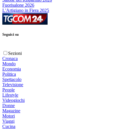
Fuorisalone 2026
L'Artigiano in Fiera 2025
Seguici su
Sezioni
Cronaca
Mondo
Economia
Politica
Spettacolo
Televisione
People
Lifestyle
Videogiochi
Donne
Magazine
Motori
Viaggi
Cucina