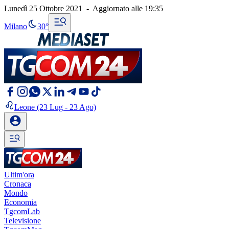
Lunedì 25 Ottobre 2021
-
Aggiornato alle
19:35
Milano
30°
Leone
(23 Lug - 23 Ago)
Ultim'ora
Cronaca
Mondo
Economia
TgcomLab
Televisione