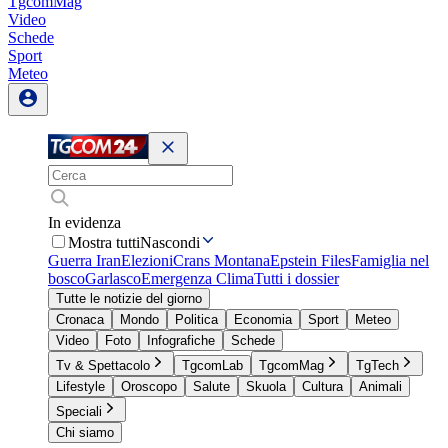
TgcomMag
Video
Schede
Sport
Meteo
In evidenza
Mostra tutti
Nascondi
Guerra Iran
Elezioni
Crans Montana
Epstein Files
Famiglia nel
bosco
Garlasco
Emergenza Clima
Tutti i dossier
Tutte le notizie del giorno
Cronaca
Mondo
Politica
Economia
Sport
Meteo
Video
Foto
Infografiche
Schede
Tv & Spettacolo
TgcomLab
TgcomMag
TgTech
Lifestyle
Oroscopo
Salute
Skuola
Cultura
Animali
Speciali
Chi siamo