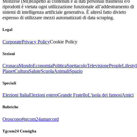
Monzese (MI)
Rispetto ai contenuti e ai dati personali trasmessi e/o
riprodotti è vietata ogni utilizzazione funzionale all’addestramento di
sistemi di intelligenza artificiale generativa. È altresì fatto divieto
espresso di utilizzare mezzi automatizzati di data scraping.
Legal
Corporate
Privacy Policy
Cookie Policy
Sezioni
Cronaca
Mondo
Economia
Politica
Spettacolo
Televisione
People
Lifestyl
Planet
Cultura
Salute
Scuola
Animali
Spazio
Speciali
Elezioni Italia
Elezioni estero
Grande Fratello
L'isola dei famosi
Amici
Rubriche
Oroscopo
#tgcom24amarcord
Tgcom24 Consiglia