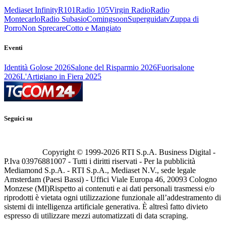
Mediaset Infinity
R101
Radio 105
Virgin Radio
Radio
Montecarlo
Radio Subasio
Comingsoon
Superguidatv
Zuppa di
Porro
Non Sprecare
Cotto e Mangiato
Eventi
Identità Golose 2026
Salone del Risparmio 2026
Fuorisalone
2026
L'Artigiano in Fiera 2025
Seguici su
Copyright © 1999-
2026
RTI S.p.A. Business Digital -
P.Iva 03976881007 - Tutti i diritti riservati - Per la pubblicità
Mediamond S.p.A. - RTI S.p.A., Mediaset N.V., sede legale
Amsterdam (Paesi Bassi) - Uffici Viale Europa 46, 20093 Cologno
Monzese (MI)
Rispetto ai contenuti e ai dati personali trasmessi e/o
riprodotti è vietata ogni utilizzazione funzionale all’addestramento di
sistemi di intelligenza artificiale generativa. È altresì fatto divieto
espresso di utilizzare mezzi automatizzati di data scraping.