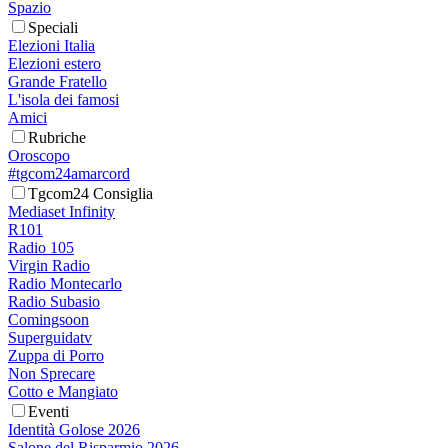
Spazio
Speciali
Elezioni Italia
Elezioni estero
Grande Fratello
L'isola dei famosi
Amici
Rubriche
Oroscopo
#tgcom24amarcord
Tgcom24 Consiglia
Mediaset Infinity
R101
Radio 105
Virgin Radio
Radio Montecarlo
Radio Subasio
Comingsoon
Superguidatv
Zuppa di Porro
Non Sprecare
Cotto e Mangiato
Eventi
Identità Golose 2026
Salone del Risparmio 2026