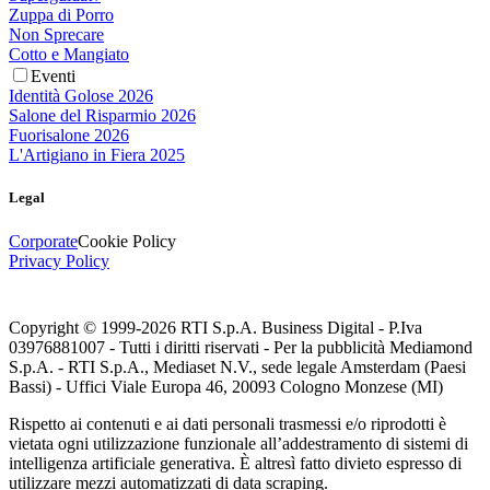
Zuppa di Porro
Non Sprecare
Cotto e Mangiato
Eventi
Identità Golose 2026
Salone del Risparmio 2026
Fuorisalone 2026
L'Artigiano in Fiera 2025
Legal
Corporate
Cookie Policy
Privacy Policy
Copyright © 1999-
2026
RTI S.p.A. Business Digital - P.Iva
03976881007 - Tutti i diritti riservati - Per la pubblicità Mediamond
S.p.A. - RTI S.p.A., Mediaset N.V., sede legale Amsterdam (Paesi
Bassi) - Uffici Viale Europa 46, 20093 Cologno Monzese (MI)
Rispetto ai contenuti e ai dati personali trasmessi e/o riprodotti è
vietata ogni utilizzazione funzionale all’addestramento di sistemi di
intelligenza artificiale generativa. È altresì fatto divieto espresso di
utilizzare mezzi automatizzati di data scraping.