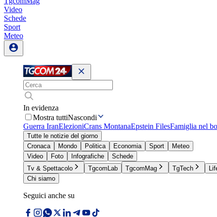
TgcomMag
Video
Schede
Sport
Meteo
In evidenza
Mostra tutti
Nascondi
Guerra Iran
Elezioni
Crans Montana
Epstein Files
Famiglia nel b
Tutte le notizie del giorno
Cronaca
Mondo
Politica
Economia
Sport
Meteo
Video
Foto
Infografiche
Schede
Tv & Spettacolo
TgcomLab
TgcomMag
TgTech
Lif
Chi siamo
Seguici anche su