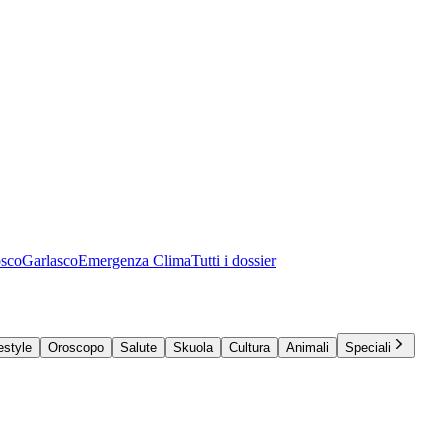
osco
Garlasco
Emergenza Clima
Tutti i dossier
estyle
Oroscopo
Salute
Skuola
Cultura
Animali
Speciali