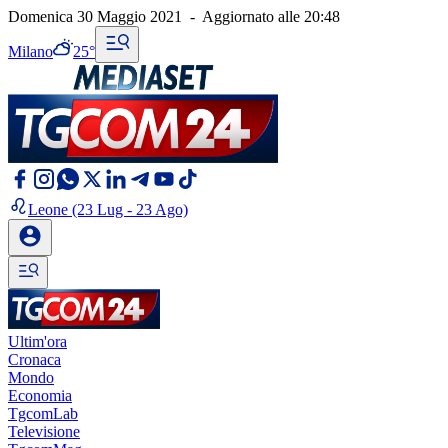
Domenica 30 Maggio 2021
-
Aggiornato alle
20:48
Milano
25°
Leone
(23 Lug - 23 Ago)
Ultim'ora
Cronaca
Mondo
Economia
TgcomLab
Televisione