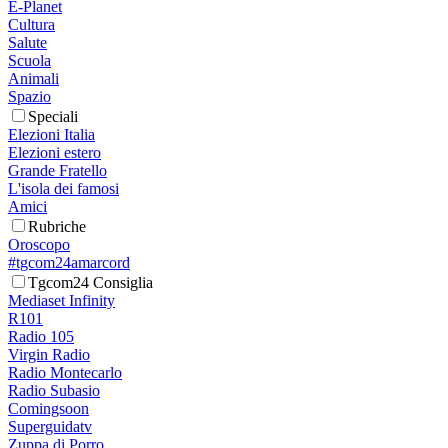
E-Planet
Cultura
Salute
Scuola
Animali
Spazio
Speciali
Elezioni Italia
Elezioni estero
Grande Fratello
L'isola dei famosi
Amici
Rubriche
Oroscopo
#tgcom24amarcord
Tgcom24 Consiglia
Mediaset Infinity
R101
Radio 105
Virgin Radio
Radio Montecarlo
Radio Subasio
Comingsoon
Superguidatv
Zuppa di Porro