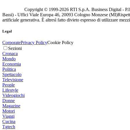
Copyright © 1999-
2026
RTI S.p.A. Business Digital - P.I
Bassi) - Uffici Viale Europa 46, 20093 Cologno Monzese (MI)
Rispett
artificiale generativa. È altresì fatto divieto espresso di utilizzare mez
Legal
Corporate
Privacy Policy
Cookie Policy
Sezioni
Cronaca
Mondo
Economia
Politica
Spettacolo
Televisione
People
Lifestyle
Videogiochi
Donne
Magazine
Motori
Viaggi
Cucina
Tgtech