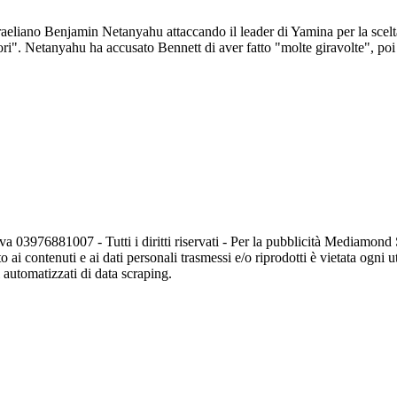
 israeliano Benjamin Netanyahu attaccando il leader di Yamina per la sce
lori". Netanyahu ha accusato Bennett di aver fatto "molte giravolte", poi
va 03976881007 - Tutti i diritti riservati - Per la pubblicità Mediamon
o ai contenuti e ai dati personali trasmessi e/o riprodotti è vietata ogni 
zi automatizzati di data scraping.