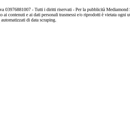
va 03976881007 - Tutti i diritti riservati - Per la pubblicità Mediamon
o ai contenuti e ai dati personali trasmessi e/o riprodotti è vietata ogni 
zi automatizzati di data scraping.