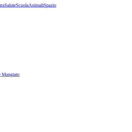
ura
Salute
Scuola
Animali
Spazio
e Mangiato