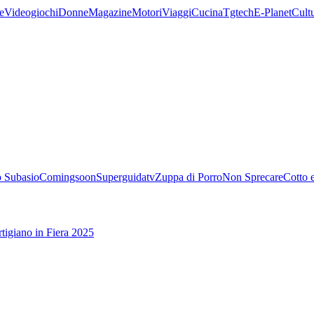
e
Videogiochi
Donne
Magazine
Motori
Viaggi
Cucina
Tgtech
E-Planet
Cult
 Subasio
Comingsoon
Superguidatv
Zuppa di Porro
Non Sprecare
Cotto 
tigiano in Fiera 2025