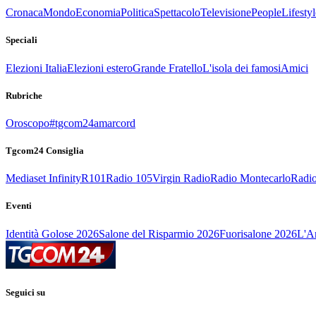
Cronaca
Mondo
Economia
Politica
Spettacolo
Televisione
People
Lifestyl
Speciali
Elezioni Italia
Elezioni estero
Grande Fratello
L'isola dei famosi
Amici
Rubriche
Oroscopo
#tgcom24amarcord
Tgcom24 Consiglia
Mediaset Infinity
R101
Radio 105
Virgin Radio
Radio Montecarlo
Radio
Eventi
Identità Golose 2026
Salone del Risparmio 2026
Fuorisalone 2026
L'Ar
Seguici su