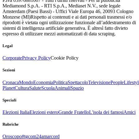
P.Iva 03976881007 - Tutti i diritti riservati - Per la pubblicità
Mediamond S.p.A. - RTI S.p.A., Mediaset N.V., sede legale
Amsterdam (Paesi Bassi) - Uffici Viale Europa 46, 20093 Cologno
Monzese (MI)
Rispetto ai contenuti e ai dati personali trasmessi e/o
riprodotti è vietata ogni utilizzazione funzionale all’addestramento di
sistemi di intelligenza artificiale generativa. È altresì fatto divieto
espresso di utilizzare mezzi automatizzati di data scraping.
Legal
Corporate
Privacy Policy
Cookie Policy
Sezioni
Cronaca
Mondo
Economia
Politica
Spettacolo
Televisione
People
Lifestyl
Planet
Cultura
Salute
Scuola
Animali
Spazio
Speciali
Elezioni Italia
Elezioni estero
Grande Fratello
L'isola dei famosi
Amici
Rubriche
Oroscopo
#tgcom24amarcord