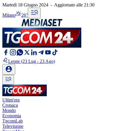
Martedì 18 Giugno 2024
-
Aggiornato alle
21:30
Milano
26°
Leone
(23 Lug - 23 Ago)
Ultim'ora
Cronaca
Mondo
Economia
TgcomLab
Televisione