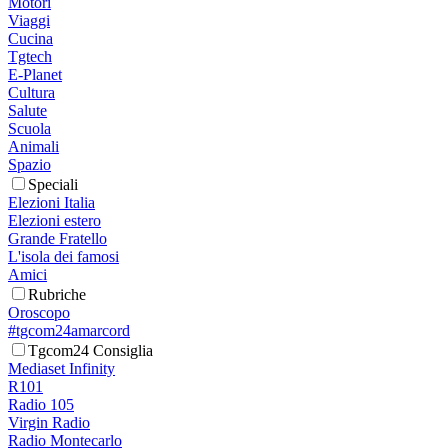
Motori
Viaggi
Cucina
Tgtech
E-Planet
Cultura
Salute
Scuola
Animali
Spazio
Speciali
Elezioni Italia
Elezioni estero
Grande Fratello
L'isola dei famosi
Amici
Rubriche
Oroscopo
#tgcom24amarcord
Tgcom24 Consiglia
Mediaset Infinity
R101
Radio 105
Virgin Radio
Radio Montecarlo