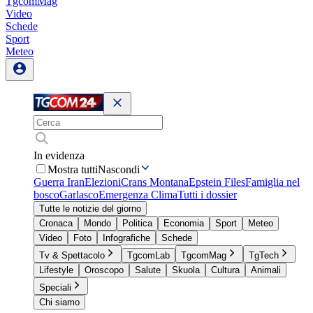
TgcomMag
Video
Schede
Sport
Meteo
In evidenza
Mostra tutti
Nascondi
Guerra Iran
Elezioni
Crans Montana
Epstein Files
Famiglia nel
bosco
Garlasco
Emergenza Clima
Tutti i dossier
Tutte le notizie del giorno
Cronaca
Mondo
Politica
Economia
Sport
Meteo
Video
Foto
Infografiche
Schede
Tv & Spettacolo
TgcomLab
TgcomMag
TgTech
Lifestyle
Oroscopo
Salute
Skuola
Cultura
Animali
Speciali
Chi siamo