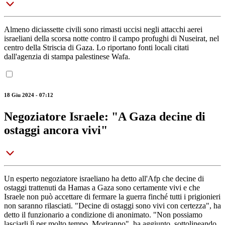
Almeno diciassette civili sono rimasti uccisi negli attacchi aerei
israeliani della scorsa notte contro il campo profughi di Nuseirat, nel
centro della Striscia di Gaza. Lo riportano fonti locali citati
dall'agenzia di stampa palestinese Wafa.
18 Giu 2024 - 07:12
Negoziatore Israele: "A Gaza decine di
ostaggi ancora vivi"
Un esperto negoziatore israeliano ha detto all'Afp che decine di
ostaggi trattenuti da Hamas a Gaza sono certamente vivi e che
Israele non può accettare di fermare la guerra finché tutti i prigionieri
non saranno rilasciati. "Decine di ostaggi sono vivi con certezza", ha
detto il funzionario a condizione di anonimato. "Non possiamo
lasciarli lì per molto tempo. Moriranno", ha aggiunto, sottolineando