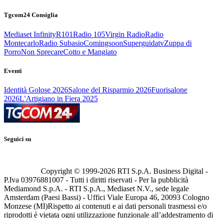
Tgcom24 Consiglia
Mediaset Infinity
R101
Radio 105
Virgin Radio
Radio
Montecarlo
Radio Subasio
Comingsoon
Superguidatv
Zuppa di
Porro
Non Sprecare
Cotto e Mangiato
Eventi
Identità Golose 2026
Salone del Risparmio 2026
Fuorisalone
2026
L'Artigiano in Fiera 2025
Seguici su
Copyright © 1999-
2026
RTI S.p.A. Business Digital -
P.Iva 03976881007 - Tutti i diritti riservati - Per la pubblicità
Mediamond S.p.A. - RTI S.p.A., Mediaset N.V., sede legale
Amsterdam (Paesi Bassi) - Uffici Viale Europa 46, 20093 Cologno
Monzese (MI)
Rispetto ai contenuti e ai dati personali trasmessi e/o
riprodotti è vietata ogni utilizzazione funzionale all’addestramento di