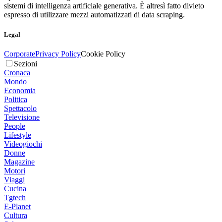
sistemi di intelligenza artificiale generativa. È altresì fatto divieto
espresso di utilizzare mezzi automatizzati di data scraping.
Legal
Corporate
Privacy Policy
Cookie Policy
Sezioni
Cronaca
Mondo
Economia
Politica
Spettacolo
Televisione
People
Lifestyle
Videogiochi
Donne
Magazine
Motori
Viaggi
Cucina
Tgtech
E-Planet
Cultura