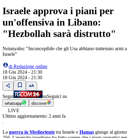
Israele approva i piani per
un'offensiva in Libano:
"Hezbollah sarà distrutto"
Netanyahu: "Inconcepibile che gli Usa abbiano trattenuto armi a
Israele"
di
Redazione online
18 Giu 2024 - 21:30
18 Giu 2024 - 21:30
Segui
su
Seguici su
whatsapp
discover
LIVE
Ultimo aggiornamento:
2 anni fa
La
guerra in Medioriente
tra Israele e
Hamas
giunge al giorno
256. L'esercito israeliano ha fatto sapere che i piani operativi per