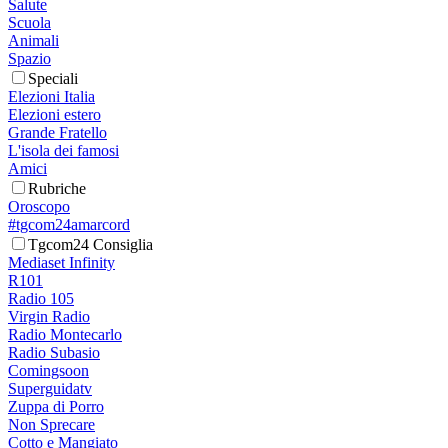
Salute
Scuola
Animali
Spazio
Speciali
Elezioni Italia
Elezioni estero
Grande Fratello
L'isola dei famosi
Amici
Rubriche
Oroscopo
#tgcom24amarcord
Tgcom24 Consiglia
Mediaset Infinity
R101
Radio 105
Virgin Radio
Radio Montecarlo
Radio Subasio
Comingsoon
Superguidatv
Zuppa di Porro
Non Sprecare
Cotto e Mangiato