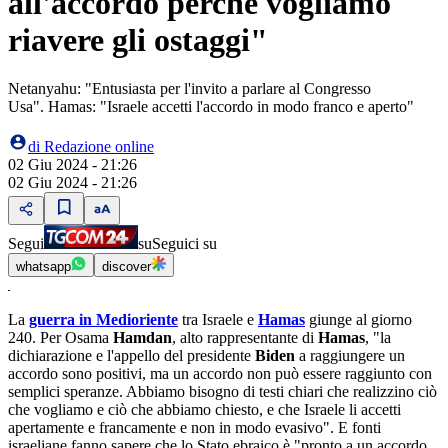
all'accordo perché vogliamo
riavere gli ostaggi"
Netanyahu: "Entusiasta per l'invito a parlare al Congresso
Usa". Hamas: "Israele accetti l'accordo in modo franco e aperto"
di
Redazione online
02 Giu 2024 - 21:26
02 Giu 2024 - 21:26
Segui
su
Seguici su
whatsapp
discover
La
guerra in Medioriente
tra Israele e
Hamas
giunge al giorno
240. Per Osama
Hamdan
, alto rappresentante di
Hamas
, "la
dichiarazione e l'appello del presidente
Biden
a raggiungere un
accordo sono positivi, ma un accordo non può essere raggiunto con
semplici speranze. Abbiamo bisogno di testi chiari che realizzino ciò
che vogliamo e ciò che abbiamo chiesto, e che Israele li accetti
apertamente e francamente e non in modo evasivo". E fonti
israeliane fanno sapere che lo Stato ebraico è "pronto a un accordo