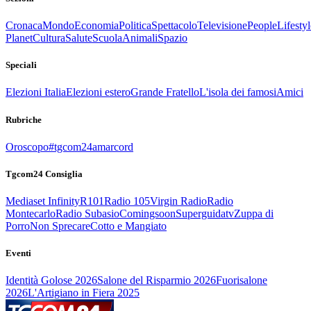
Cronaca
Mondo
Economia
Politica
Spettacolo
Televisione
People
Lifestyl
Planet
Cultura
Salute
Scuola
Animali
Spazio
Speciali
Elezioni Italia
Elezioni estero
Grande Fratello
L'isola dei famosi
Amici
Rubriche
Oroscopo
#tgcom24amarcord
Tgcom24 Consiglia
Mediaset Infinity
R101
Radio 105
Virgin Radio
Radio
Montecarlo
Radio Subasio
Comingsoon
Superguidatv
Zuppa di
Porro
Non Sprecare
Cotto e Mangiato
Eventi
Identità Golose 2026
Salone del Risparmio 2026
Fuorisalone
2026
L'Artigiano in Fiera 2025