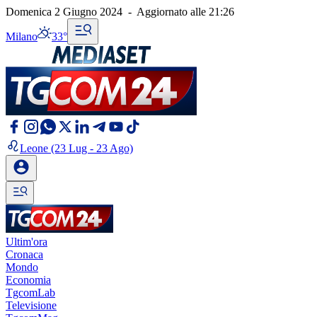
Domenica 2 Giugno 2024
-
Aggiornato alle
21:26
Milano
33°
Leone
(23 Lug - 23 Ago)
Ultim'ora
Cronaca
Mondo
Economia
TgcomLab
Televisione