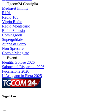
Tgcom24 Consiglia
Mediaset Infinity
R101
Radio 105
Virgin Radio
Radio Montecarlo
Radio Subasio
Comingsoon
Superguidatv
Zuppa di Porro
Non Sprecare
Cotto e Mangiato
Eventi
Identità Golose 2026
Salone del Risparmio 2026
Fuorisalone 2026
L'Artigiano in Fiera 2025
Seguici su