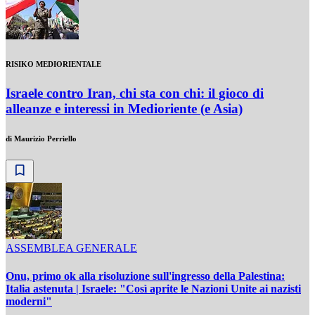
RISIKO MEDIORIENTALE
Israele contro Iran, chi sta con chi: il gioco di
alleanze e interessi in Medioriente (e Asia)
di
Maurizio Perriello
ASSEMBLEA GENERALE
Onu, primo ok alla risoluzione sull'ingresso della Palestina:
Italia astenuta | Israele: "Così aprite le Nazioni Unite ai nazisti
moderni"