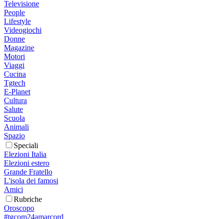
Televisione
People
Lifestyle
Videogiochi
Donne
Magazine
Motori
Viaggi
Cucina
Tgtech
E-Planet
Cultura
Salute
Scuola
Animali
Spazio
Speciali
Elezioni Italia
Elezioni estero
Grande Fratello
L'isola dei famosi
Amici
Rubriche
Oroscopo
#tgcom24amarcord