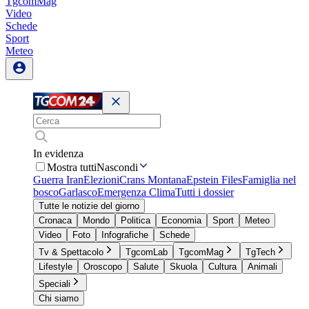
TgcomMag
Video
Schede
Sport
Meteo
In evidenza
Mostra tutti
Nascondi
Guerra Iran
Elezioni
Crans Montana
Epstein Files
Famiglia nel
bosco
Garlasco
Emergenza Clima
Tutti i dossier
Tutte le notizie del giorno
Cronaca
Mondo
Politica
Economia
Sport
Meteo
Video
Foto
Infografiche
Schede
Tv & Spettacolo
TgcomLab
TgcomMag
TgTech
Lifestyle
Oroscopo
Salute
Skuola
Cultura
Animali
Speciali
Chi siamo