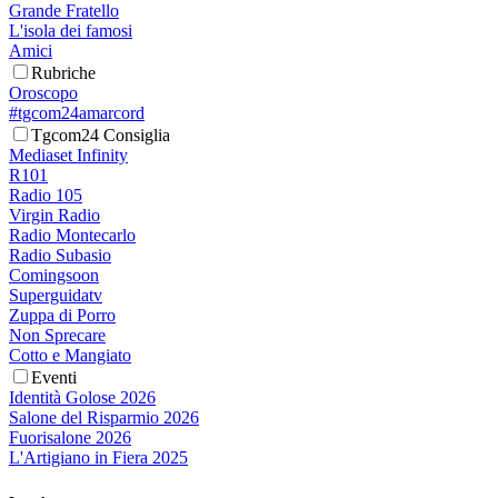
Grande Fratello
L'isola dei famosi
Amici
Rubriche
Oroscopo
#tgcom24amarcord
Tgcom24 Consiglia
Mediaset Infinity
R101
Radio 105
Virgin Radio
Radio Montecarlo
Radio Subasio
Comingsoon
Superguidatv
Zuppa di Porro
Non Sprecare
Cotto e Mangiato
Eventi
Identità Golose 2026
Salone del Risparmio 2026
Fuorisalone 2026
L'Artigiano in Fiera 2025