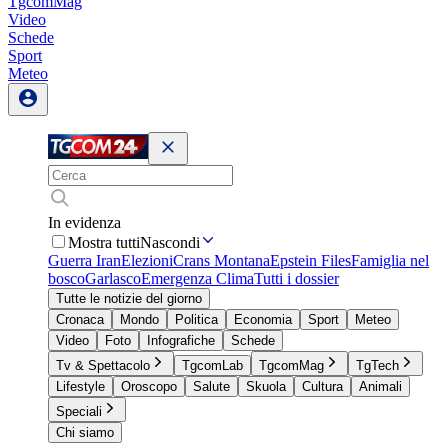
TgcomMag
Video
Schede
Sport
Meteo
In evidenza
Mostra tutti
Nascondi
Guerra Iran
Elezioni
Crans Montana
Epstein Files
Famiglia nel
bosco
Garlasco
Emergenza Clima
Tutti i dossier
Tutte le notizie del giorno
Cronaca
Mondo
Politica
Economia
Sport
Meteo
Video
Foto
Infografiche
Schede
Tv & Spettacolo
TgcomLab
TgcomMag
TgTech
Lifestyle
Oroscopo
Salute
Skuola
Cultura
Animali
Speciali
Chi siamo