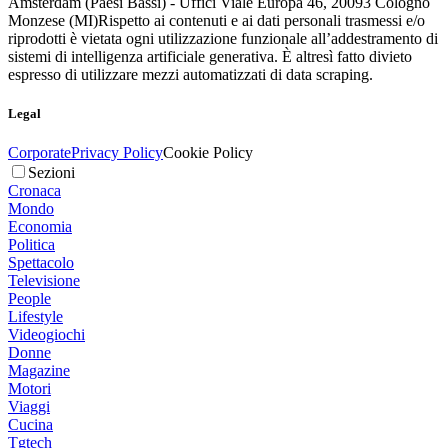
Amsterdam (Paesi Bassi) - Uffici Viale Europa 46, 20093 Cologno
Monzese (MI)
Rispetto ai contenuti e ai dati personali trasmessi e/o
riprodotti è vietata ogni utilizzazione funzionale all’addestramento di
sistemi di intelligenza artificiale generativa. È altresì fatto divieto
espresso di utilizzare mezzi automatizzati di data scraping.
Legal
Corporate
Privacy Policy
Cookie Policy
Sezioni
Cronaca
Mondo
Economia
Politica
Spettacolo
Televisione
People
Lifestyle
Videogiochi
Donne
Magazine
Motori
Viaggi
Cucina
Tgtech