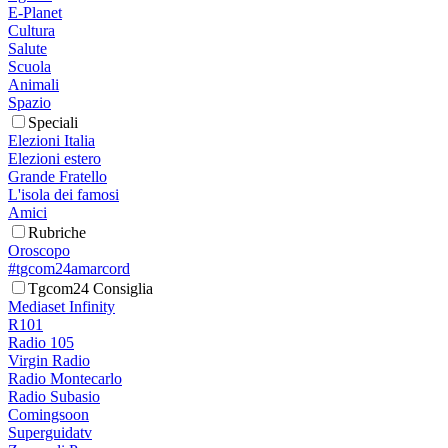
E-Planet
Cultura
Salute
Scuola
Animali
Spazio
Speciali
Elezioni Italia
Elezioni estero
Grande Fratello
L'isola dei famosi
Amici
Rubriche
Oroscopo
#tgcom24amarcord
Tgcom24 Consiglia
Mediaset Infinity
R101
Radio 105
Virgin Radio
Radio Montecarlo
Radio Subasio
Comingsoon
Superguidatv