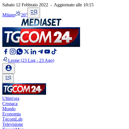
Sabato 12 Febbraio 2022
-
Aggiornato alle
10:15
Milano
26°
Leone
(23 Lug - 23 Ago)
Ultim'ora
Cronaca
Mondo
Economia
TgcomLab
Televisione