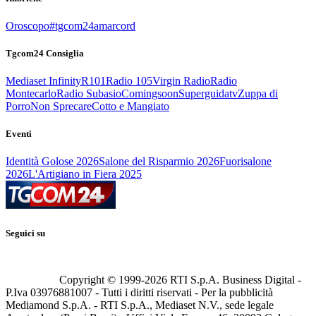
Oroscopo
#tgcom24amarcord
Tgcom24 Consiglia
Mediaset Infinity
R101
Radio 105
Virgin Radio
Radio
Montecarlo
Radio Subasio
Comingsoon
Superguidatv
Zuppa di
Porro
Non Sprecare
Cotto e Mangiato
Eventi
Identità Golose 2026
Salone del Risparmio 2026
Fuorisalone
2026
L'Artigiano in Fiera 2025
Seguici su
Copyright © 1999-
2026
RTI S.p.A. Business Digital -
P.Iva 03976881007 - Tutti i diritti riservati - Per la pubblicità
Mediamond S.p.A. - RTI S.p.A., Mediaset N.V., sede legale