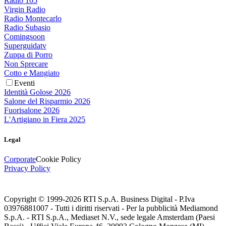
Radio 105
Virgin Radio
Radio Montecarlo
Radio Subasio
Comingsoon
Superguidatv
Zuppa di Porro
Non Sprecare
Cotto e Mangiato
Eventi
Identità Golose 2026
Salone del Risparmio 2026
Fuorisalone 2026
L'Artigiano in Fiera 2025
Legal
Corporate
Cookie Policy
Privacy Policy
Copyright © 1999-
2026
RTI S.p.A. Business Digital - P.Iva
03976881007 - Tutti i diritti riservati - Per la pubblicità Mediamond
S.p.A. - RTI S.p.A., Mediaset N.V., sede legale Amsterdam (Paesi