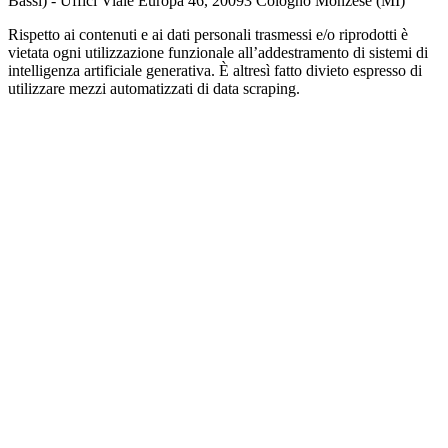
Bassi) - Uffici Viale Europa 46, 20093 Cologno Monzese (MI)
Rispetto ai contenuti e ai dati personali trasmessi e/o riprodotti è
vietata ogni utilizzazione funzionale all’addestramento di sistemi di
intelligenza artificiale generativa. È altresì fatto divieto espresso di
utilizzare mezzi automatizzati di data scraping.