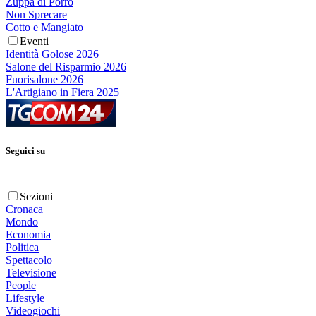
Zuppa di Porro
Non Sprecare
Cotto e Mangiato
Eventi
Identità Golose 2026
Salone del Risparmio 2026
Fuorisalone 2026
L'Artigiano in Fiera 2025
Seguici su
Sezioni
Cronaca
Mondo
Economia
Politica
Spettacolo
Televisione
People
Lifestyle
Videogiochi