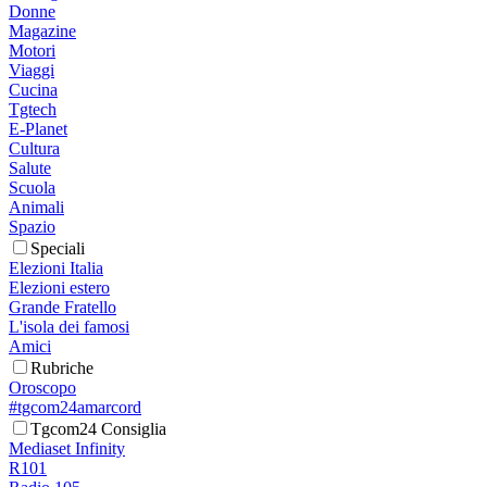
Donne
Magazine
Motori
Viaggi
Cucina
Tgtech
E-Planet
Cultura
Salute
Scuola
Animali
Spazio
Speciali
Elezioni Italia
Elezioni estero
Grande Fratello
L'isola dei famosi
Amici
Rubriche
Oroscopo
#tgcom24amarcord
Tgcom24 Consiglia
Mediaset Infinity
R101