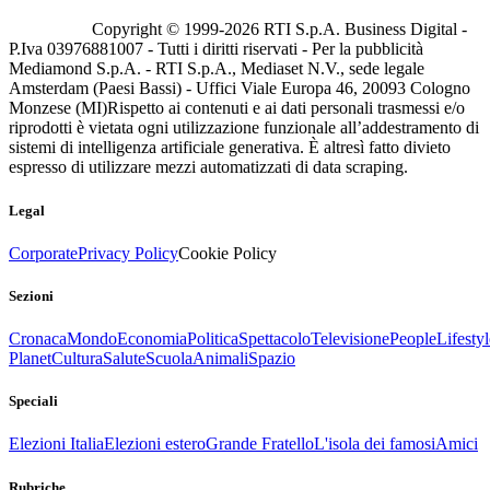
Copyright © 1999-
2026
RTI S.p.A. Business Digital -
P.Iva 03976881007 - Tutti i diritti riservati - Per la pubblicità
Mediamond S.p.A. - RTI S.p.A., Mediaset N.V., sede legale
Amsterdam (Paesi Bassi) - Uffici Viale Europa 46, 20093 Cologno
Monzese (MI)
Rispetto ai contenuti e ai dati personali trasmessi e/o
riprodotti è vietata ogni utilizzazione funzionale all’addestramento di
sistemi di intelligenza artificiale generativa. È altresì fatto divieto
espresso di utilizzare mezzi automatizzati di data scraping.
Legal
Corporate
Privacy Policy
Cookie Policy
Sezioni
Cronaca
Mondo
Economia
Politica
Spettacolo
Televisione
People
Lifestyl
Planet
Cultura
Salute
Scuola
Animali
Spazio
Speciali
Elezioni Italia
Elezioni estero
Grande Fratello
L'isola dei famosi
Amici
Rubriche