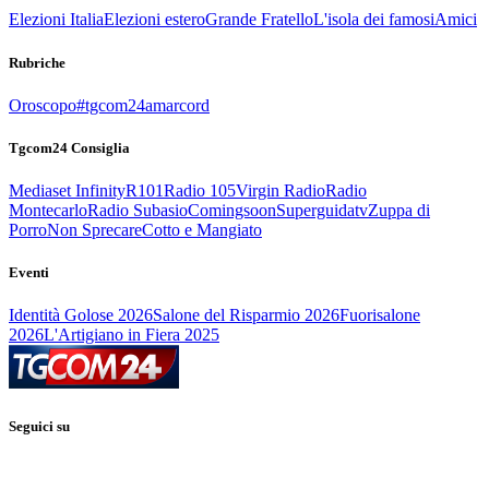
Elezioni Italia
Elezioni estero
Grande Fratello
L'isola dei famosi
Amici
Rubriche
Oroscopo
#tgcom24amarcord
Tgcom24 Consiglia
Mediaset Infinity
R101
Radio 105
Virgin Radio
Radio
Montecarlo
Radio Subasio
Comingsoon
Superguidatv
Zuppa di
Porro
Non Sprecare
Cotto e Mangiato
Eventi
Identità Golose 2026
Salone del Risparmio 2026
Fuorisalone
2026
L'Artigiano in Fiera 2025
Seguici su