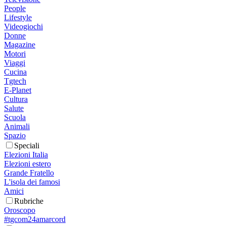
People
Lifestyle
Videogiochi
Donne
Magazine
Motori
Viaggi
Cucina
Tgtech
E-Planet
Cultura
Salute
Scuola
Animali
Spazio
Speciali
Elezioni Italia
Elezioni estero
Grande Fratello
L'isola dei famosi
Amici
Rubriche
Oroscopo
#tgcom24amarcord