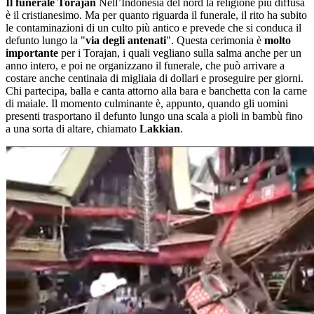
Il funerale Torajan
Nell’Indonesia del nord la religione più diffusa
è il cristianesimo. Ma per quanto riguarda il funerale, il rito ha subito
le contaminazioni di un culto più antico e prevede che si conduca il
defunto lungo la "
via degli antenati
". Questa cerimonia è
molto
importante
per i Torajan, i quali vegliano sulla salma anche per un
anno intero, e poi ne organizzano il funerale, che può arrivare a
costare anche centinaia di migliaia di dollari e proseguire per giorni.
Chi partecipa, balla e canta attorno alla bara e banchetta con la carne
di maiale. Il momento culminante è, appunto, quando gli uomini
presenti trasportano il defunto lungo una scala a pioli in bambù fino
a una sorta di altare, chiamato
Lakkian
.