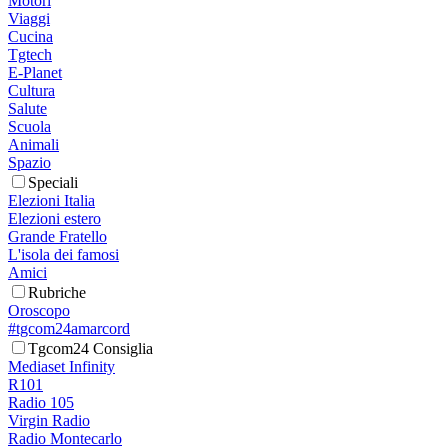
Motori
Viaggi
Cucina
Tgtech
E-Planet
Cultura
Salute
Scuola
Animali
Spazio
Speciali
Elezioni Italia
Elezioni estero
Grande Fratello
L'isola dei famosi
Amici
Rubriche
Oroscopo
#tgcom24amarcord
Tgcom24 Consiglia
Mediaset Infinity
R101
Radio 105
Virgin Radio
Radio Montecarlo