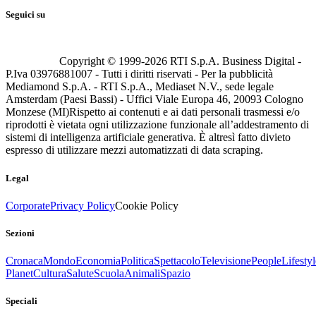
Seguici su
Copyright © 1999-
2026
RTI S.p.A. Business Digital -
P.Iva 03976881007 - Tutti i diritti riservati - Per la pubblicità
Mediamond S.p.A. - RTI S.p.A., Mediaset N.V., sede legale
Amsterdam (Paesi Bassi) - Uffici Viale Europa 46, 20093 Cologno
Monzese (MI)
Rispetto ai contenuti e ai dati personali trasmessi e/o
riprodotti è vietata ogni utilizzazione funzionale all’addestramento di
sistemi di intelligenza artificiale generativa. È altresì fatto divieto
espresso di utilizzare mezzi automatizzati di data scraping.
Legal
Corporate
Privacy Policy
Cookie Policy
Sezioni
Cronaca
Mondo
Economia
Politica
Spettacolo
Televisione
People
Lifestyl
Planet
Cultura
Salute
Scuola
Animali
Spazio
Speciali