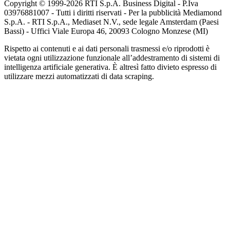
Copyright © 1999-
2026
RTI S.p.A. Business Digital - P.Iva
03976881007 - Tutti i diritti riservati - Per la pubblicità Mediamond
S.p.A. - RTI S.p.A., Mediaset N.V., sede legale Amsterdam (Paesi
Bassi) - Uffici Viale Europa 46, 20093 Cologno Monzese (MI)
Rispetto ai contenuti e ai dati personali trasmessi e/o riprodotti è
vietata ogni utilizzazione funzionale all’addestramento di sistemi di
intelligenza artificiale generativa. È altresì fatto divieto espresso di
utilizzare mezzi automatizzati di data scraping.