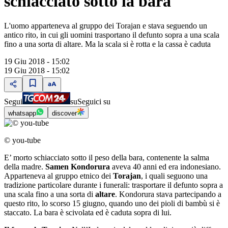
schiacciato sotto la bara
L'uomo apparteneva al gruppo dei Torajan e stava seguendo un
antico rito, in cui gli uomini trasportano il defunto sopra a una scala
fino a una sorta di altare. Ma la scala si è rotta e la cassa è caduta
19 Giu 2018 - 15:02
19 Giu 2018 - 15:02
Segui
su
Seguici su
whatsapp
discover
© you-tube
E’ morto schiacciato sotto il peso della bara, contenente la salma
della madre.
Samen Kondorura
aveva 40 anni ed era indonesiano.
Apparteneva al gruppo etnico dei
Torajan
, i quali seguono una
tradizione particolare durante i funerali: trasportare il defunto sopra a
una scala fino a una sorta di
altare
. Kondorura stava partecipando a
questo rito, lo scorso 15 giugno, quando uno dei pioli di bambù si è
staccato. La bara è scivolata ed è caduta sopra di lui.