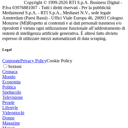
Copyright © 1999-
2026
RTI S.p.A. Business Digital -
P.Iva 03976881007 - Tutti i diritti riservati - Per la pubblicità
Mediamond S.p.A. - RTI S.p.A., Mediaset N.V., sede legale
Amsterdam (Paesi Bassi) - Uffici Viale Europa 46, 20093 Cologno
Monzese (MI)
Rispetto ai contenuti e ai dati personali trasmessi e/o
riprodotti è vietata ogni utilizzazione funzionale all’addestramento di
sistemi di intelligenza artificiale generativa. È altresì fatto divieto
espresso di utilizzare mezzi automatizzati di data scraping.
Legal
Corporate
Privacy Policy
Cookie Policy
Sezioni
Cronaca
Mondo
Economia
Politica
Spettacolo
Televisione
People
Lifestyle
Videogiochi
Donne
Magazine