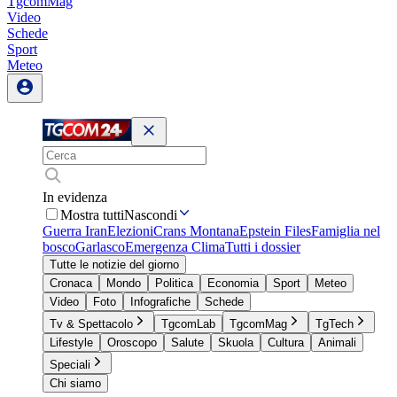
TgcomMag
Video
Schede
Sport
Meteo
In evidenza
Mostra tutti
Nascondi
Guerra Iran
Elezioni
Crans Montana
Epstein Files
Famiglia nel
bosco
Garlasco
Emergenza Clima
Tutti i dossier
Tutte le notizie del giorno
Cronaca
Mondo
Politica
Economia
Sport
Meteo
Video
Foto
Infografiche
Schede
Tv & Spettacolo
TgcomLab
TgcomMag
TgTech
Lifestyle
Oroscopo
Salute
Skuola
Cultura
Animali
Speciali
Chi siamo