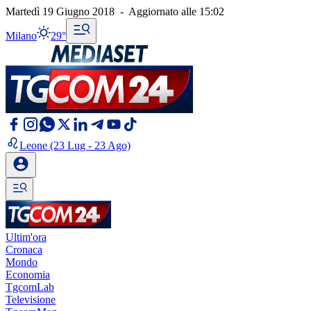
Martedì 19 Giugno 2018
-
Aggiornato alle
15:02
Milano
29°
Leone
(23 Lug - 23 Ago)
Ultim'ora
Cronaca
Mondo
Economia
TgcomLab
Televisione