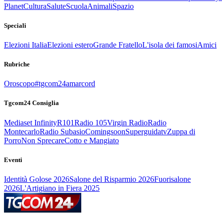
Planet
Cultura
Salute
Scuola
Animali
Spazio
Speciali
Elezioni Italia
Elezioni estero
Grande Fratello
L'isola dei famosi
Amici
Rubriche
Oroscopo
#tgcom24amarcord
Tgcom24 Consiglia
Mediaset Infinity
R101
Radio 105
Virgin Radio
Radio
Montecarlo
Radio Subasio
Comingsoon
Superguidatv
Zuppa di
Porro
Non Sprecare
Cotto e Mangiato
Eventi
Identità Golose 2026
Salone del Risparmio 2026
Fuorisalone
2026
L'Artigiano in Fiera 2025