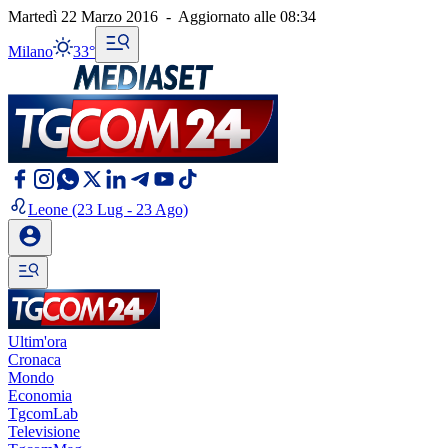
Martedì 22 Marzo 2016
-
Aggiornato alle
08:34
Milano
33°
Leone
(23 Lug - 23 Ago)
Ultim'ora
Cronaca
Mondo
Economia
TgcomLab
Televisione