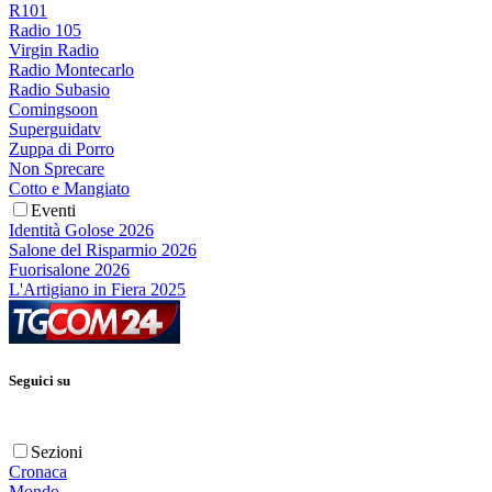
R101
Radio 105
Virgin Radio
Radio Montecarlo
Radio Subasio
Comingsoon
Superguidatv
Zuppa di Porro
Non Sprecare
Cotto e Mangiato
Eventi
Identità Golose 2026
Salone del Risparmio 2026
Fuorisalone 2026
L'Artigiano in Fiera 2025
Seguici su
Sezioni
Cronaca
Mondo