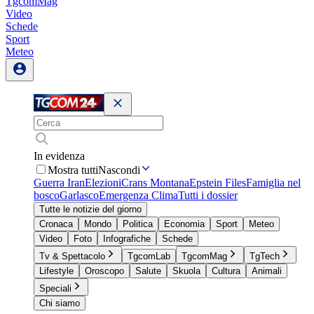
TgcomMag
Video
Schede
Sport
Meteo
In evidenza
Mostra tutti
Nascondi
Guerra Iran
Elezioni
Crans Montana
Epstein Files
Famiglia nel
bosco
Garlasco
Emergenza Clima
Tutti i dossier
Tutte le notizie del giorno
Cronaca
Mondo
Politica
Economia
Sport
Meteo
Video
Foto
Infografiche
Schede
Tv & Spettacolo
TgcomLab
TgcomMag
TgTech
Lifestyle
Oroscopo
Salute
Skuola
Cultura
Animali
Speciali
Chi siamo