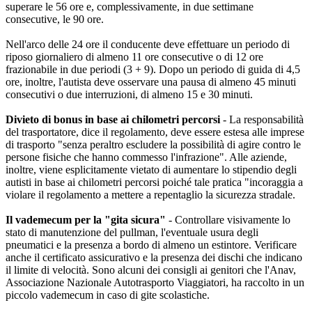
superare le 56 ore e, complessivamente, in due settimane
consecutive, le 90 ore.
Nell'arco delle 24 ore il conducente deve effettuare un periodo di
riposo giornaliero di almeno 11 ore consecutive o di 12 ore
frazionabile in due periodi (3 + 9). Dopo un periodo di guida di 4,5
ore, inoltre, l'autista deve osservare una pausa di almeno 45 minuti
consecutivi o due interruzioni, di almeno 15 e 30 minuti.
Divieto di bonus in base ai chilometri percorsi
- La responsabilità
del trasportatore, dice il regolamento, deve essere estesa alle imprese
di trasporto "senza peraltro escludere la possibilità di agire contro le
persone fisiche che hanno commesso l'infrazione". Alle aziende,
inoltre, viene esplicitamente vietato di aumentare lo stipendio degli
autisti in base ai chilometri percorsi poiché tale pratica "incoraggia a
violare il regolamento a mettere a repentaglio la sicurezza stradale.
Il vademecum per la "gita sicura"
- Controllare visivamente lo
stato di manutenzione del pullman, l'eventuale usura degli
pneumatici e la presenza a bordo di almeno un estintore. Verificare
anche il certificato assicurativo e la presenza dei dischi che indicano
il limite di velocità. Sono alcuni dei consigli ai genitori che l'Anav,
Associazione Nazionale Autotrasporto Viaggiatori, ha raccolto in un
piccolo vademecum in caso di gite scolastiche.