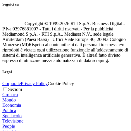
Seguici su
Copyright © 1999-
2026
RTI S.p.A. Business Digital -
P.Iva 03976881007 - Tutti i diritti riservati - Per la pubblicità
Mediamond S.p.A. - RTI S.p.A., Mediaset N.V., sede legale
Amsterdam (Paesi Bassi) - Uffici Viale Europa 46, 20093 Cologno
Monzese (MI)
Rispetto ai contenuti e ai dati personali trasmessi e/o
riprodotti è vietata ogni utilizzazione funzionale all’addestramento di
sistemi di intelligenza artificiale generativa. È altresì fatto divieto
espresso di utilizzare mezzi automatizzati di data scraping.
Legal
Corporate
Privacy Policy
Cookie Policy
Sezioni
Cronaca
Mondo
Economia
Politica
Spettacolo
Televisione
People