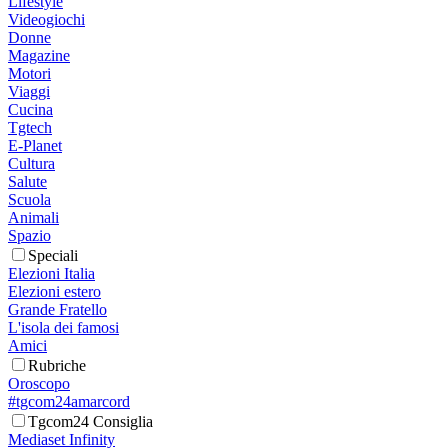
Lifestyle
Videogiochi
Donne
Magazine
Motori
Viaggi
Cucina
Tgtech
E-Planet
Cultura
Salute
Scuola
Animali
Spazio
Speciali
Elezioni Italia
Elezioni estero
Grande Fratello
L'isola dei famosi
Amici
Rubriche
Oroscopo
#tgcom24amarcord
Tgcom24 Consiglia
Mediaset Infinity