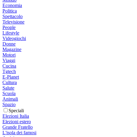
Economia
Politica
Spettacolo
Televisione
People
Lifestyle
Videogiochi
Donne
Magazine
Motori
Viaggi
Cucina
Tgtech
E-Planet
Cultura
Salute
Scuola
Animali
Spazio
Speciali
Elezioni Italia
Elezioni estero
Grande Fratello
L'isola dei famosi