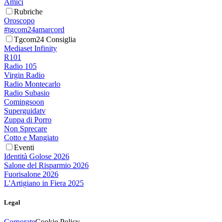
Amici
Rubriche
Oroscopo
#tgcom24amarcord
Tgcom24 Consiglia
Mediaset Infinity
R101
Radio 105
Virgin Radio
Radio Montecarlo
Radio Subasio
Comingsoon
Superguidatv
Zuppa di Porro
Non Sprecare
Cotto e Mangiato
Eventi
Identità Golose 2026
Salone del Risparmio 2026
Fuorisalone 2026
L'Artigiano in Fiera 2025
Legal
Corporate
Cookie Policy