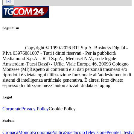
Seguici su
Copyright © 1999-
2026
RTI S.p.A. Business Digital -
P.Iva 03976881007 - Tutti i diritti riservati - Per la pubblicità
Mediamond S.p.A. - RTI S.p.A., Mediaset N.V., sede legale
Amsterdam (Paesi Bassi) - Uffici Viale Europa 46, 20093 Cologno
Monzese (MI)
Rispetto ai contenuti e ai dati personali trasmessi e/o
riprodotti è vietata ogni utilizzazione funzionale all’addestramento di
sistemi di intelligenza artificiale generativa. È altresì fatto divieto
espresso di utilizzare mezzi automatizzati di data scraping.
Legal
Corporate
Privacy Policy
Cookie Policy
Sezioni
Cronaca
Mondo
Economia
Politica
Spettacolo
Televisione
People
Lifestyl