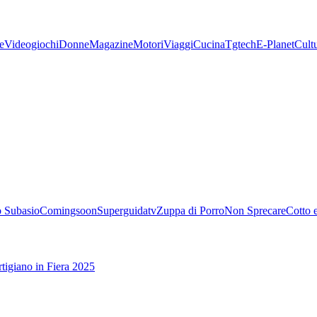
e
Videogiochi
Donne
Magazine
Motori
Viaggi
Cucina
Tgtech
E-Planet
Cult
 Subasio
Comingsoon
Superguidatv
Zuppa di Porro
Non Sprecare
Cotto 
tigiano in Fiera 2025