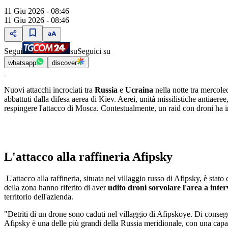
11 Giu 2026 - 08:46
11 Giu 2026 - 08:46
Segui
su
Seguici su
whatsapp
discover
Nuovi attacchi incrociati tra
Russia
e
Ucraina
nella notte tra mercol
abbattuti dalla difesa aerea di Kiev. Aerei, unità missilistiche antiaeree
respingere l'attacco di Mosca. Contestualmente, un raid con droni ha i
L'attacco alla raffineria Afipsky
L'attacco alla raffineria, situata nel villaggio russo di Afipsky, è sta
della zona hanno riferito di aver
udito droni sorvolare l'area
a inter
territorio dell'azienda.
"Detriti di un drone sono caduti nel villaggio di Afipskoye. Di conse
Afipsky è una delle più grandi della Russia meridionale, con una capa