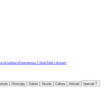
osco
Garlasco
Emergenza Clima
Tutti i dossier
estyle
Oroscopo
Salute
Skuola
Cultura
Animali
Speciali