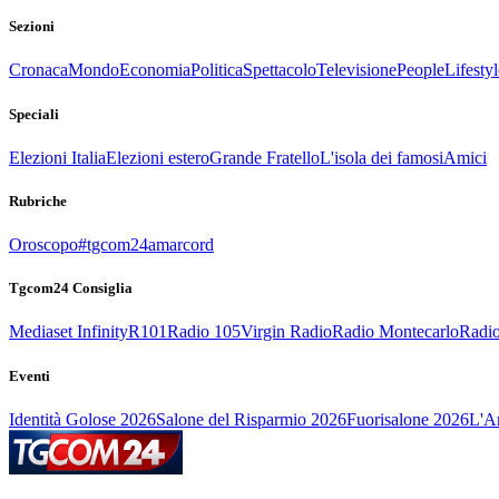
Sezioni
Cronaca
Mondo
Economia
Politica
Spettacolo
Televisione
People
Lifestyl
Speciali
Elezioni Italia
Elezioni estero
Grande Fratello
L'isola dei famosi
Amici
Rubriche
Oroscopo
#tgcom24amarcord
Tgcom24 Consiglia
Mediaset Infinity
R101
Radio 105
Virgin Radio
Radio Montecarlo
Radio
Eventi
Identità Golose 2026
Salone del Risparmio 2026
Fuorisalone 2026
L'Ar