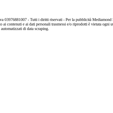
va 03976881007 - Tutti i diritti riservati - Per la pubblicità Mediamon
o ai contenuti e ai dati personali trasmessi e/o riprodotti è vietata ogni 
zi automatizzati di data scraping.