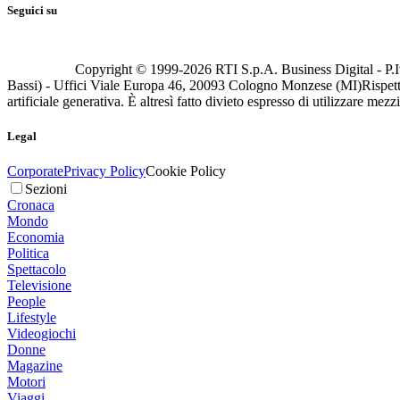
Seguici su
Copyright © 1999-
2026
RTI S.p.A. Business Digital - P.I
Bassi) - Uffici Viale Europa 46, 20093 Cologno Monzese (MI)
Rispett
artificiale generativa. È altresì fatto divieto espresso di utilizzare mez
Legal
Corporate
Privacy Policy
Cookie Policy
Sezioni
Cronaca
Mondo
Economia
Politica
Spettacolo
Televisione
People
Lifestyle
Videogiochi
Donne
Magazine
Motori
Viaggi