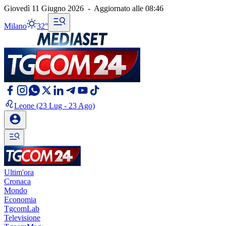
Giovedì 11 Giugno 2026
-
Aggiornato alle
08:46
Milano
32°
Leone
(23 Lug - 23 Ago)
Ultim'ora
Cronaca
Mondo
Economia
TgcomLab
Televisione