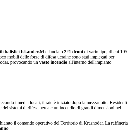
ili balistici Iskander-M
e lanciato
221 droni
di vario tipo, di cui 195
fuoco mobili delle forze di difesa ucraine sono stati impiegati per
snodar, provocando un
vasto incendio
all'interno dell'impianto.
Secondo i media locali, il raid è iniziato dopo la mezzanotte. Residenti
e dei sistemi di difesa aerea e un incendio di grandi dimensioni nel
chiarato il comando operativo del Territorio di Krasnodar. La raffineria
'anno
.