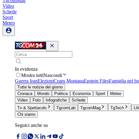
TgcomMag
Video
Schede
Sport
Meteo
In evidenza
Mostra tutti
Nascondi
Guerra Iran
Elezioni
Crans Montana
Epstein Files
Famiglia nel b
Tutte le notizie del giorno
Cronaca
Mondo
Politica
Economia
Sport
Meteo
Video
Foto
Infografiche
Schede
Tv & Spettacolo
TgcomLab
TgcomMag
TgTech
Lif
Chi siamo
Seguici anche su