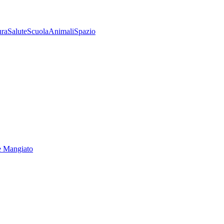
ura
Salute
Scuola
Animali
Spazio
e Mangiato