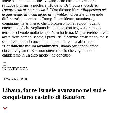
interessante. Inizialmente avevano detto che non avrebbero
sviluppato un'arma nucleare. Ho detto:
Beh, cosa succede se
comprate un'arma nucleare?
. "Ora dicono:
Non svilupperemo né
acquisteremo in alcun modo armi militari
. Questa è una grande
differenza", ha precisato Trump. Il presidente statunitense,
comunque, ha ammesso che il processo non è rapido: "Stiamo
ottenendo ciò che vogliamo lentamente, con negoziatori molto
tenaci, e ci vuole molto tempo. Non ho fretta. Mi piacerebbe dire di
avere fretta perché, sapete, i prezzi della benzina crolleranno, ma se
si ha fretta, non si conclude un buon affare", ha affermato.
"
Lentamente ma inesorabilmente
, stiamo ottenendo, credo,
ciò che vogliamo. E se non otterremo ciò che vogliamo, la
chiuderemo in un altro modo", ha concluso.
IN EVIDENZA
31 Mag 2026 - 09:10
Libano, forze Israele avanzano nel sud e
conquistano castello di Beaufort