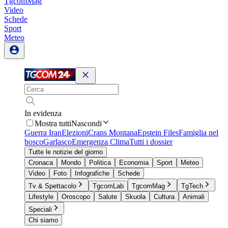
TgcomMag
Video
Schede
Sport
Meteo
In evidenza
Mostra tutti
Nascondi
Guerra Iran
Elezioni
Crans Montana
Epstein Files
Famiglia nel
bosco
Garlasco
Emergenza Clima
Tutti i dossier
Tutte le notizie del giorno
Cronaca
Mondo
Politica
Economia
Sport
Meteo
Video
Foto
Infografiche
Schede
Tv & Spettacolo
TgcomLab
TgcomMag
TgTech
Lifestyle
Oroscopo
Salute
Skuola
Cultura
Animali
Speciali
Chi siamo