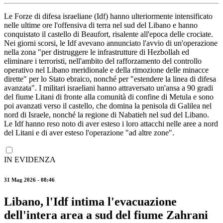
Le Forze di difesa israeliane (Idf) hanno ulteriormente intensificato
nelle ultime ore l'offensiva di terra nel sud del Libano e hanno
conquistato il castello di Beaufort, risalente all'epoca delle crociate.
Nei giorni scorsi, le Idf avevano annunciato l'avvio di un'operazione
nella zona "per distruggere le infrastrutture di Hezbollah ed
eliminare i terroristi, nell'ambito del rafforzamento del controllo
operativo nel Libano meridionale e della rimozione delle minacce
dirette" per lo Stato ebraico, nonché per "estendere la linea di difesa
avanzata". I militari israeliani hanno attraversato un'ansa a 90 gradi
del fiume Litani di fronte alla comunità di confine di Metula e sono
poi avanzati verso il castello, che domina la penisola di Galilea nel
nord di Israele, nonché la regione di Nabatieh nel sud del Libano.
Le Idf hanno reso noto di aver esteso i loro attacchi nelle aree a nord
del Litani e di aver esteso l'operazione "ad altre zone".
IN EVIDENZA
31 Mag 2026 - 08:46
Libano, l'Idf intima l'evacuazione
dell'intera area a sud del fiume Zahrani