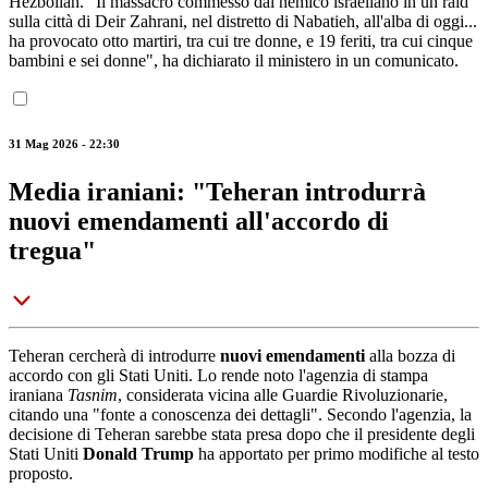
Hezbollah. "Il massacro commesso dal nemico israeliano in un raid
sulla città di Deir Zahrani, nel distretto di Nabatieh, all'alba di oggi...
ha provocato otto martiri, tra cui tre donne, e 19 feriti, tra cui cinque
bambini e sei donne", ha dichiarato il ministero in un comunicato.
31 Mag 2026 - 22:30
Media iraniani: "Teheran introdurrà
nuovi emendamenti all'accordo di
tregua"
Teheran cercherà di introdurre
nuovi emendamenti
alla bozza di
accordo con gli Stati Uniti. Lo rende noto l'agenzia di stampa
iraniana
Tasnim
, considerata vicina alle Guardie Rivoluzionarie,
citando una "fonte a conoscenza dei dettagli". Secondo l'agenzia, la
decisione di Teheran sarebbe stata presa dopo che il presidente degli
Stati Uniti
Donald Trump
ha apportato per primo modifiche al testo
proposto.