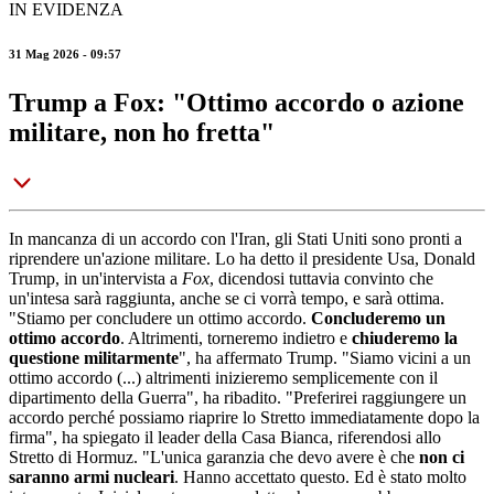
IN EVIDENZA
31 Mag 2026 - 09:57
Trump a Fox: "Ottimo accordo o azione
militare, non ho fretta"
In mancanza di un accordo con l'Iran, gli Stati Uniti sono pronti a
riprendere un'azione militare. Lo ha detto il presidente Usa, Donald
Trump, in un'intervista a
Fox
, dicendosi tuttavia convinto che
un'intesa sarà raggiunta, anche se ci vorrà tempo, e sarà ottima.
"Stiamo per concludere un ottimo accordo.
Concluderemo un
ottimo accordo
. Altrimenti, torneremo indietro e
chiuderemo la
questione militarmente
", ha affermato Trump. "Siamo vicini a un
ottimo accordo (...) altrimenti inizieremo semplicemente con il
dipartimento della Guerra", ha ribadito. "Preferirei raggiungere un
accordo perché possiamo riaprire lo Stretto immediatamente dopo la
firma", ha spiegato il leader della Casa Bianca, riferendosi allo
Stretto di Hormuz. "L'unica garanzia che devo avere è che
non ci
saranno armi nucleari
. Hanno accettato questo. Ed è stato molto