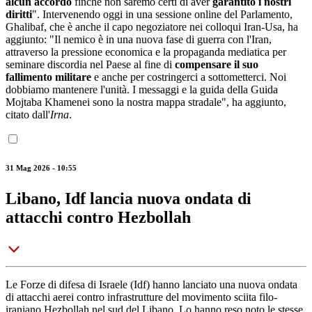
alcun accordo
finché non saremo certi di aver
garantito i nostri
diritti
". Intervenendo oggi in una sessione online del Parlamento,
Ghalibaf, che è anche il capo negoziatore nei colloqui Iran-Usa, ha
aggiunto: "Il nemico è in una nuova fase di guerra con l'Iran,
attraverso la pressione economica e la propaganda mediatica per
seminare discordia nel Paese al fine di
compensare il suo
fallimento militare
e anche per costringerci a sottometterci. Noi
dobbiamo mantenere l'unità. I messaggi e la guida della Guida
Mojtaba Khamenei sono la nostra mappa stradale", ha aggiunto,
citato dall'
Irna
.
31 Mag 2026 - 10:55
Libano, Idf lancia nuova ondata di
attacchi contro Hezbollah
Le Forze di difesa di Israele (Idf) hanno lanciato una nuova ondata
di attacchi aerei contro infrastrutture del movimento sciita filo-
iraniano Hezbollah nel sud del Libano. Lo hanno reso noto le stesse