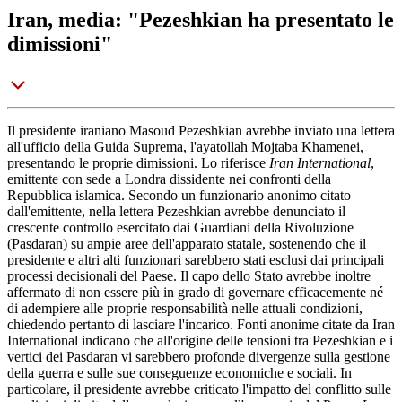
Iran, media: "Pezeshkian ha presentato le
dimissioni"
Il presidente iraniano Masoud Pezeshkian avrebbe inviato una lettera
all'ufficio della Guida Suprema, l'ayatollah Mojtaba Khamenei,
presentando le proprie dimissioni. Lo riferisce
Iran International
,
emittente con sede a Londra dissidente nei confronti della
Repubblica islamica. Secondo un funzionario anonimo citato
dall'emittente, nella lettera Pezeshkian avrebbe denunciato il
crescente controllo esercitato dai Guardiani della Rivoluzione
(Pasdaran) su ampie aree dell'apparato statale, sostenendo che il
presidente e altri alti funzionari sarebbero stati esclusi dai principali
processi decisionali del Paese. Il capo dello Stato avrebbe inoltre
affermato di non essere più in grado di governare efficacemente né
di adempiere alle proprie responsabilità nelle attuali condizioni,
chiedendo pertanto di lasciare l'incarico. Fonti anonime citate da Iran
International indicano che all'origine delle tensioni tra Pezeshkian e i
vertici dei Pasdaran vi sarebbero profonde divergenze sulla gestione
della guerra e sulle sue conseguenze economiche e sociali. In
particolare, il presidente avrebbe criticato l'impatto del conflitto sulle