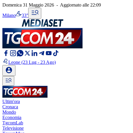
Domenica 31 Maggio 2026
-
Aggiornato alle
22:09
Milano
33°
Leone
(23 Lug - 23 Ago)
Ultim'ora
Cronaca
Mondo
Economia
TgcomLab
Televisione