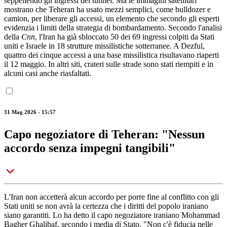
seppellendo gli ingressi dei tunnel. Ma le immagini satellitari
mostrano che Teheran ha usato mezzi semplici, come bulldozer e
camion, per liberare gli accessi, un elemento che secondo gli esperti
evidenzia i limiti della strategia di bombardamento. Secondo l'analisi
della
Cnn
, l'Iran ha già sbloccato 50 dei 69 ingressi colpiti da Stati
uniti e Israele in 18 strutture missilistiche sotterranee. A Dezful,
quattro dei cinque accessi a una base missilistica risultavano riaperti
il 12 maggio. In altri siti, crateri sulle strade sono stati riempiti e in
alcuni casi anche riasfaltati.
31 Mag 2026 - 15:57
Capo negoziatore di Teheran: "Nessun
accordo senza impegni tangibili"
L'Iran non accetterà alcun accordo per porre fine al conflitto con gli
Stati uniti se non avrà la certezza che i diritti del popolo iraniano
siano garantiti. Lo ha detto il capo negoziatore iraniano Mohammad
Bagher Ghalibaf, secondo i media di Stato. "Non c'è fiducia nelle