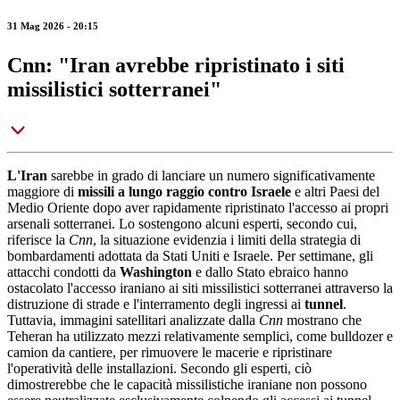
31 Mag 2026 - 20:15
Cnn: "Iran avrebbe ripristinato i siti
missilistici sotterranei"
L'Iran
sarebbe in grado di lanciare un numero significativamente
maggiore di
missili a lungo raggio contro Israele
e altri Paesi del
Medio Oriente dopo aver rapidamente ripristinato l'accesso ai propri
arsenali sotterranei. Lo sostengono alcuni esperti, secondo cui,
riferisce la
Cnn
, la situazione evidenzia i limiti della strategia di
bombardamenti adottata da Stati Uniti e Israele. Per settimane, gli
attacchi condotti da
Washington
e dallo Stato ebraico hanno
ostacolato l'accesso iraniano ai siti missilistici sotterranei attraverso la
distruzione di strade e l'interramento degli ingressi ai
tunnel
.
Tuttavia, immagini satellitari analizzate dalla
Cnn
mostrano che
Teheran ha utilizzato mezzi relativamente semplici, come bulldozer e
camion da cantiere, per rimuovere le macerie e ripristinare
l'operatività delle installazioni. Secondo gli esperti, ciò
dimostrerebbe che le capacità missilistiche iraniane non possono