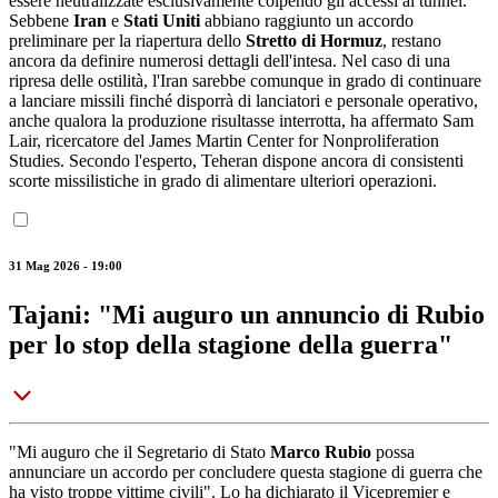
essere neutralizzate esclusivamente colpendo gli accessi ai tunnel.
Sebbene
Iran
e
Stati Uniti
abbiano raggiunto un accordo
preliminare per la riapertura dello
Stretto di Hormuz
, restano
ancora da definire numerosi dettagli dell'intesa. Nel caso di una
ripresa delle ostilità, l'Iran sarebbe comunque in grado di continuare
a lanciare missili finché disporrà di lanciatori e personale operativo,
anche qualora la produzione risultasse interrotta, ha affermato Sam
Lair, ricercatore del James Martin Center for Nonproliferation
Studies. Secondo l'esperto, Teheran dispone ancora di consistenti
scorte missilistiche in grado di alimentare ulteriori operazioni.
31 Mag 2026 - 19:00
Tajani: "Mi auguro un annuncio di Rubio
per lo stop della stagione della guerra"
"Mi auguro che il Segretario di Stato
Marco Rubio
possa
annunciare un accordo per concludere questa stagione di guerra che
ha visto troppe vittime civili". Lo ha dichiarato il Vicepremier e