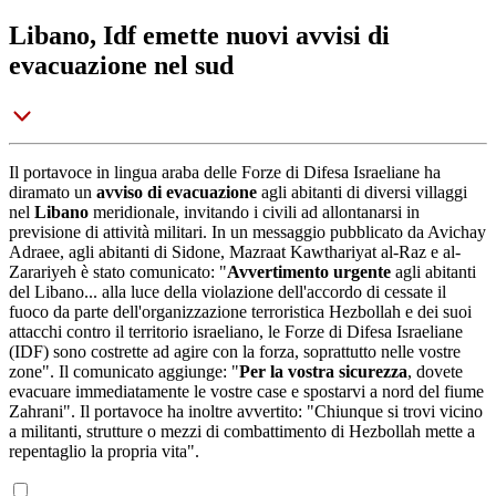
Libano, Idf emette nuovi avvisi di
evacuazione nel sud
Il portavoce in lingua araba delle Forze di Difesa Israeliane ha
diramato un
avviso di evacuazione
agli abitanti di diversi villaggi
nel
Libano
meridionale, invitando i civili ad allontanarsi in
previsione di attività militari. In un messaggio pubblicato da Avichay
Adraee, agli abitanti di Sidone, Mazraat Kawthariyat al-Raz e al-
Zarariyeh è stato comunicato: "
Avvertimento urgente
agli abitanti
del Libano... alla luce della violazione dell'accordo di cessate il
fuoco da parte dell'organizzazione terroristica Hezbollah e dei suoi
attacchi contro il territorio israeliano, le Forze di Difesa Israeliane
(IDF) sono costrette ad agire con la forza, soprattutto nelle vostre
zone". Il comunicato aggiunge: "
Per la vostra sicurezza
, dovete
evacuare immediatamente le vostre case e spostarvi a nord del fiume
Zahrani". Il portavoce ha inoltre avvertito: "Chiunque si trovi vicino
a militanti, strutture o mezzi di combattimento di Hezbollah mette a
repentaglio la propria vita".