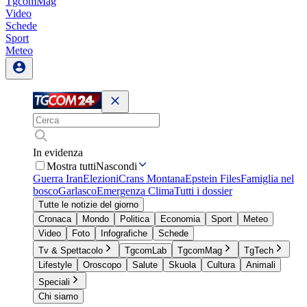
TgcomMag
Video
Schede
Sport
Meteo
In evidenza
Mostra tutti
Nascondi
Guerra Iran
Elezioni
Crans Montana
Epstein Files
Famiglia nel
bosco
Garlasco
Emergenza Clima
Tutti i dossier
Tutte le notizie del giorno
Cronaca
Mondo
Politica
Economia
Sport
Meteo
Video
Foto
Infografiche
Schede
Tv & Spettacolo
TgcomLab
TgcomMag
TgTech
Lifestyle
Oroscopo
Salute
Skuola
Cultura
Animali
Speciali
Chi siamo