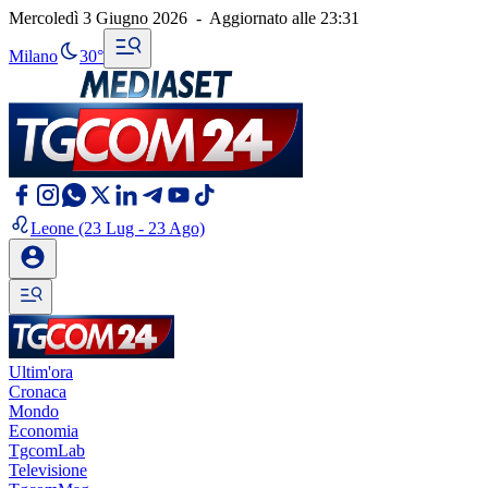
Mercoledì 3 Giugno 2026
-
Aggiornato alle
23:31
Milano
30°
Leone
(23 Lug - 23 Ago)
Ultim'ora
Cronaca
Mondo
Economia
TgcomLab
Televisione