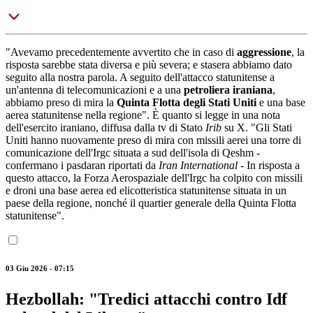
"Avevamo precedentemente avvertito che in caso di
aggressione
, la
risposta sarebbe stata diversa e più severa; e stasera abbiamo dato
seguito alla nostra parola. A seguito dell'attacco statunitense a
un'antenna di telecomunicazioni e a una
petroliera iraniana
,
abbiamo preso di mira la
Quinta Flotta degli Stati Uniti
e una base
aerea statunitense nella regione". È quanto si legge in una nota
dell'esercito iraniano, diffusa dalla tv di Stato
Irib
su X. "Gli Stati
Uniti hanno nuovamente preso di mira con missili aerei una torre di
comunicazione dell'Irgc situata a sud dell'isola di Qeshm -
confermano i pasdaran riportati da
Iran International
- In risposta a
questo attacco, la Forza Aerospaziale dell'Irgc ha colpito con missili
e droni una base aerea ed elicotteristica statunitense situata in un
paese della regione, nonché il quartier generale della Quinta Flotta
statunitense".
03 Giu 2026 - 07:15
Hezbollah: "Tredici attacchi contro Idf