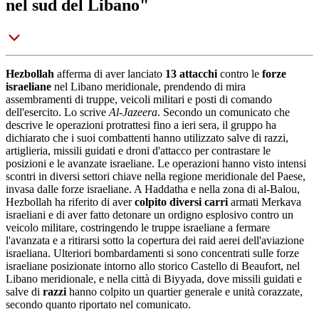
nel sud del Libano"
Hezbollah
afferma di aver lanciato
13 attacchi
contro le
forze
israeliane
nel Libano meridionale, prendendo di mira
assembramenti di truppe, veicoli militari e posti di comando
dell'esercito. Lo scrive
Al-Jazeera
. Secondo un comunicato che
descrive le operazioni protrattesi fino a ieri sera, il gruppo ha
dichiarato che i suoi combattenti hanno utilizzato salve di razzi,
artiglieria, missili guidati e droni d'attacco per contrastare le
posizioni e le avanzate israeliane. Le operazioni hanno visto intensi
scontri in diversi settori chiave nella regione meridionale del Paese,
invasa dalle forze israeliane. A Haddatha e nella zona di al-Balou,
Hezbollah ha riferito di aver
colpito diversi carri
armati Merkava
israeliani e di aver fatto detonare un ordigno esplosivo contro un
veicolo militare, costringendo le truppe israeliane a fermare
l'avanzata e a ritirarsi sotto la copertura dei raid aerei dell'aviazione
israeliana. Ulteriori bombardamenti si sono concentrati sulle forze
israeliane posizionate intorno allo storico Castello di Beaufort, nel
Libano meridionale, e nella città di Biyyada, dove missili guidati e
salve di
razzi
hanno colpito un quartier generale e unità corazzate,
secondo quanto riportato nel comunicato.