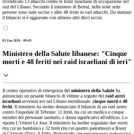
rivendicato 13 attacchi contro le forze israeliane di occupazione nel
sud del Libano. Secondo il ministero di Beirut, nella notte sette
persone sono state uccise e altre 48 ferite in vari attacchi. Da stamani
il bilancio si è aggravato con almeno altri dieci uccisi.
03 Giu 2026 - 09:45
Ministero della Salute libanese: "Cinque
morti e 48 feriti nei raid israeliani di ieri"
Il centro operativo di emergenza del
ministero della Salute
ha
annunciato un pesante bilancio di vittime a seguito dei
raid aerei
israeliani
avvenuti ieri nel Libano meridionale:
cinque morti e 48
feriti
. Il ministero ha inoltre denunciato il bilancio di un raid aereo
contro l'ospedale di Tebnine: 11 feriti, tra cui un medico e cinque
membri del personale sanitario, e danni significativi all'edificio. Lo
riporta L'Orient Le Jour. Il ministero ha inoltre segnalato due morti
(tra cui un bambino) e 32 feriti (tra cui quattro palestinesi) a Bourj
el-Chemali (Tiro). A Ebba (Nabatiyeh), tre persone sono state uccise