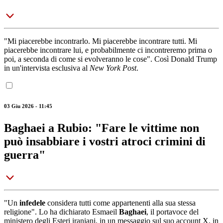
"Mi piacerebbe incontrarlo. Mi piacerebbe incontrare tutti. Mi
piacerebbe incontrare lui, e probabilmente ci incontreremo prima o
poi, a seconda di come si evolveranno le cose". Così Donald Trump
in un'intervista esclusiva al
New York Post
.
03 Giu 2026 - 11:45
Baghaei a Rubio: "Fare le vittime non
può insabbiare i vostri atroci crimini di
guerra"
"Un
infedele
considera tutti come appartenenti alla sua stessa
religione". Lo ha dichiarato Esmaeil
Baghaei
, il portavoce del
ministero degli Esteri iraniani, in un messaggio sul suo account X, in