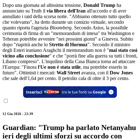
Dopo una giornata ad altissima tensione,
Donald Trump
ha
annunciato su Truth il
via libera dell'Iran
all'accordo e di aver
annullato i raid della scorsa notte. "Abbiamo ottenuto tutto quello
che volevamo", ha detto durante un comizio virtuale, secondo
quanto riporta l'agenzia
Bloomberg
. Secondo
Axios
, la possibile
cerimonia di firma di un "memorandum di intesa" tra Washington e
Teheran potrebbe avvenire "nei prossimi giorni" a Ginevra. Subito
dopo "riaprirà anche lo
Stretto di Hormuz
". Secondo il ministro
degli Esteri iraniano Araghchi il memorandum non è "
mai stato così
vicino alla conclusione
" e che "porrà fine alla guerra su tutti i fronti,
Libano compreso". L'inquilino della Casa Bianca torna ad attaccare
l'Europa: "Finora
l'Ue non è stata utile
, ma potrebbe esserlo in
futuro". Ottimisti i mercati:
Wall Street
avanza, con il
Dow Jones
che sale dell'1,64 per cento. Il petrolio cala di oltre il 3 per cento.
12 Giu 2026 - 22:39
Guardian: "Trump ha parlato Netanyahu
ieri degli ultimi sforzi su accordo con