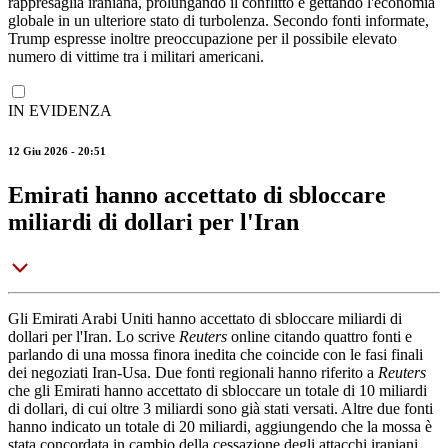
rappresaglia iraniana, prolungando il conflitto e gettando l'economia
globale in un ulteriore stato di turbolenza. Secondo fonti informate,
Trump espresse inoltre preoccupazione per il possibile elevato
numero di vittime tra i militari americani.
IN EVIDENZA
12 Giu 2026 - 20:51
Emirati hanno accettato di sbloccare
miliardi di dollari per l'Iran
Gli Emirati Arabi Uniti hanno accettato di sbloccare miliardi di
dollari per l'Iran. Lo scrive
Reuters
online citando quattro fonti e
parlando di una mossa finora inedita che coincide con le fasi finali
dei negoziati Iran-Usa. Due fonti regionali hanno riferito a
Reuters
che gli Emirati hanno accettato di sbloccare un totale di 10 miliardi
di dollari, di cui oltre 3 miliardi sono già stati versati. Altre due fonti
hanno indicato un totale di 20 miliardi, aggiungendo che la mossa è
stata concordata in cambio della cessazione degli attacchi iraniani