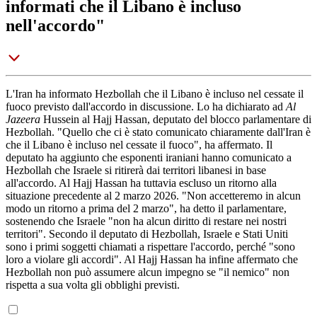
informati che il Libano è incluso
nell'accordo"
L'Iran ha informato Hezbollah che il Libano è incluso nel cessate il
fuoco previsto dall'accordo in discussione. Lo ha dichiarato ad
Al
Jazeera
Hussein al Hajj Hassan, deputato del blocco parlamentare di
Hezbollah. "Quello che ci è stato comunicato chiaramente dall'Iran è
che il Libano è incluso nel cessate il fuoco", ha affermato. Il
deputato ha aggiunto che esponenti iraniani hanno comunicato a
Hezbollah che Israele si ritirerà dai territori libanesi in base
all'accordo. Al Hajj Hassan ha tuttavia escluso un ritorno alla
situazione precedente al 2 marzo 2026. "Non accetteremo in alcun
modo un ritorno a prima del 2 marzo", ha detto il parlamentare,
sostenendo che Israele "non ha alcun diritto di restare nei nostri
territori". Secondo il deputato di Hezbollah, Israele e Stati Uniti
sono i primi soggetti chiamati a rispettare l'accordo, perché "sono
loro a violare gli accordi". Al Hajj Hassan ha infine affermato che
Hezbollah non può assumere alcun impegno se "il nemico" non
rispetta a sua volta gli obblighi previsti.