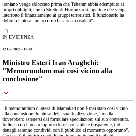
iraniano venga sbloccato prima che Teheran abbia adempiuto ai
propri obblighi, che lo Stretto di Hormuz resti aperto e che venga
interrotto il finanziamento ai gruppi terroristici. Il funzionario ha
definito l'intesa "un accordo basato sui risultati".
IN EVIDENZA
12 Giu 2026 - 17:00
Ministro Esteri Iran Araghchi:
"Memorandum mai così vicino alla
conclusione"
"Il memorandum d'intesa di Islamabad non è mai stato così vicino
alla conclusione. In attesa della sua finalizzazione, i media
dovrebbero astenersi dal formulare speculazioni sul suo contenuto.
In linea con il nostro approccio responsabile e trasparente, tuti i
dettagli saranno condividi con il pubblico al momento opportuno".
Così su X il ministro degli Esteri iraniano Seyed Araghchi.