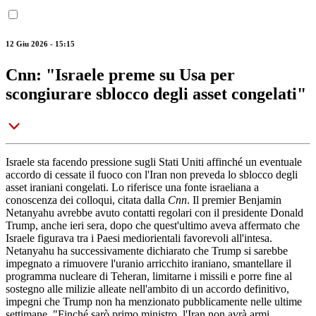
12 Giu 2026 - 15:15
Cnn: "Israele preme su Usa per
scongiurare sblocco degli asset congelati"
Israele sta facendo pressione sugli Stati Uniti affinché un eventuale
accordo di cessate il fuoco con l'Iran non preveda lo sblocco degli
asset iraniani congelati. Lo riferisce una fonte israeliana a
conoscenza dei colloqui, citata dalla
Cnn
. Il premier Benjamin
Netanyahu avrebbe avuto contatti regolari con il presidente Donald
Trump, anche ieri sera, dopo che quest'ultimo aveva affermato che
Israele figurava tra i Paesi mediorientali favorevoli all'intesa.
Netanyahu ha successivamente dichiarato che Trump si sarebbe
impegnato a rimuovere l'uranio arricchito iraniano, smantellare il
programma nucleare di Teheran, limitarne i missili e porre fine al
sostegno alle milizie alleate nell'ambito di un accordo definitivo,
impegni che Trump non ha menzionato pubblicamente nelle ultime
settimane. "Finché sarò primo ministro, l'Iran non avrà armi