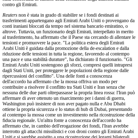
contro gli Emirati.
Reuters
non è stata in grado di stabilire se i fondi destinati ai
trasferimenti appartengano agli Emirati Arabi Uniti o provengano da
conti iraniani bloccati da tempo nel sistema bancario emiratino, o
altrove. Tuttavia, un funzionario degli Emirati, interpellato in merito
al trasferimento, ha affermato che il Paese sta cercando di allentare le
tensioni e promuovere la pace. "La politica estera degli Emirati
Arabi Uniti è guidata dalla promozione della de-escalation e dalla
riduzione delle tensioni in tutta la regione, favorendo al contempo
una pace e una stabilità durature", ha dichiarato il funzionario. "Gli
Emirati Arabi Uniti sostengono gli sforzi, compresi quelli intrapresi
dagli Stati Uniti, per proteggere le popolazioni della regione dalle
ripercussioni del conflitto". Una delle fonti a conoscenza
dell'accordo ha affermato che la mossa offriva un modo per
contribuire a risolvere il conflitto tra Stati Uniti e Iran senza che
nessuna delle due parti oltrepassasse la propria linea rossa: l'Iran può
affermare di aver ottenuto un risarcimento per i danni di guerra,
Washington può insistere di non aver pagato nulla e Abu Dhabi
ottiene la propria sicurezza e lo status di hub di Dubai, presentando
al contempo la mossa come un investimento nella ricostruzione della
fiducia regionale. Un'altra fonte a conoscenza dell'accordo ha
affermato che, in cambio dell'erogazione dei fondi, l'Iran avrebbe
interrotto gli attacchi missilistici e con droni contro gli Emirati Arabi
Uniti e si sarebbe assistito a una ricostruzione dei legami bilaterali,