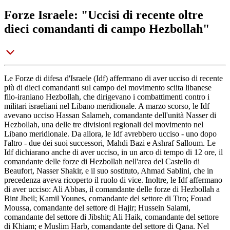
Forze Israele: "Uccisi di recente oltre
dieci comandanti di campo Hezbollah"
Le Forze di difesa d'Israele (Idf) affermano di aver ucciso di recente
più di dieci comandanti sul campo del movimento sciita libanese
filo-iraniano Hezbollah, che dirigevano i combattimenti contro i
militari israeliani nel Libano meridionale. A marzo scorso, le Idf
avevano ucciso Hassan Salameh, comandante dell'unità Nasser di
Hezbollah, una delle tre divisioni regionali del movimento nel
Libano meridionale. Da allora, le Idf avrebbero ucciso - uno dopo
l'altro - due dei suoi successori, Mahdi Bazi e Ashraf Salloum. Le
Idf dichiarano anche di aver ucciso, in un arco di tempo di 12 ore, il
comandante delle forze di Hezbollah nell'area del Castello di
Beaufort, Nasser Shakir, e il suo sostituto, Ahmad Sablini, che in
precedenza aveva ricoperto il ruolo di vice. Inoltre, le Idf affermano
di aver ucciso: Ali Abbas, il comandante delle forze di Hezbollah a
Bint Jbeil; Kamil Younes, comandante del settore di Tiro; Fouad
Moussa, comandante del settore di Hajir; Hussein Salami,
comandante del settore di Jibshit; Ali Haik, comandante del settore
di Khiam; e Muslim Harb, comandante del settore di Qana. Nel