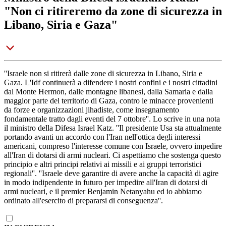
"Non ci ritireremo da zone di sicurezza in
Libano, Siria e Gaza"
''Israele non si ritirerà dalle zone di sicurezza in Libano, Siria e
Gaza. L'Idf continuerà a difendere i nostri confini e i nostri cittadini
dal Monte Hermon, dalle montagne libanesi, dalla Samaria e dalla
maggior parte del territorio di Gaza, contro le minacce provenienti
da forze e organizzazioni jihadiste, come insegnamento
fondamentale tratto dagli eventi del 7 ottobre''. Lo scrive in una nota
il ministro della Difesa Israel Katz. ''Il presidente Usa sta attualmente
portando avanti un accordo con l'Iran nell'ottica degli interessi
americani, compreso l'interesse comune con Israele, ovvero impedire
all'Iran di dotarsi di armi nucleari. Ci aspettiamo che sostenga questo
principio e altri principi relativi ai missili e ai gruppi terroristici
regionali''. ''Israele deve garantire di avere anche la capacità di agire
in modo indipendente in futuro per impedire all'Iran di dotarsi di
armi nucleari, e il premier Benjamin Netanyahu ed io abbiamo
ordinato all'esercito di prepararsi di conseguenza''.