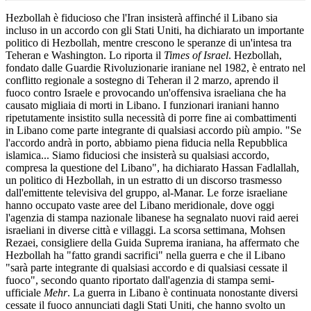
Hezbollah è fiducioso che l'Iran insisterà affinché il Libano sia
incluso in un accordo con gli Stati Uniti, ha dichiarato un importante
politico di Hezbollah, mentre crescono le speranze di un'intesa tra
Teheran e Washington. Lo riporta il
Times of Israel
. Hezbollah,
fondato dalle Guardie Rivoluzionarie iraniane nel 1982, è entrato nel
conflitto regionale a sostegno di Teheran il 2 marzo, aprendo il
fuoco contro Israele e provocando un'offensiva israeliana che ha
causato migliaia di morti in Libano. I funzionari iraniani hanno
ripetutamente insistito sulla necessità di porre fine ai combattimenti
in Libano come parte integrante di qualsiasi accordo più ampio. "Se
l'accordo andrà in porto, abbiamo piena fiducia nella Repubblica
islamica... Siamo fiduciosi che insisterà su qualsiasi accordo,
compresa la questione del Libano", ha dichiarato Hassan Fadlallah,
un politico di Hezbollah, in un estratto di un discorso trasmesso
dall'emittente televisiva del gruppo, al-Manar. Le forze israeliane
hanno occupato vaste aree del Libano meridionale, dove oggi
l'agenzia di stampa nazionale libanese ha segnalato nuovi raid aerei
israeliani in diverse città e villaggi. La scorsa settimana, Mohsen
Rezaei, consigliere della Guida Suprema iraniana, ha affermato che
Hezbollah ha "fatto grandi sacrifici" nella guerra e che il Libano
"sarà parte integrante di qualsiasi accordo e di qualsiasi cessate il
fuoco", secondo quanto riportato dall'agenzia di stampa semi-
ufficiale
Mehr
. La guerra in Libano è continuata nonostante diversi
cessate il fuoco annunciati dagli Stati Uniti, che hanno svolto un