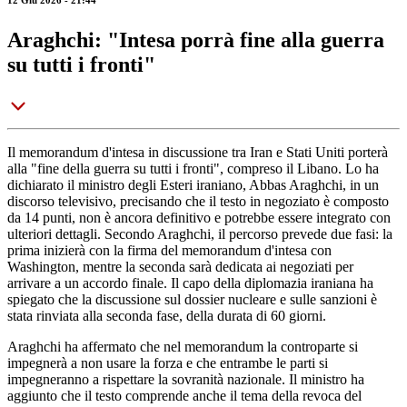
12 Giu 2026 - 21:44
Araghchi: "Intesa porrà fine alla guerra
su tutti i fronti"
Il memorandum d'intesa in discussione tra Iran e Stati Uniti porterà
alla "fine della guerra su tutti i fronti", compreso il Libano. Lo ha
dichiarato il ministro degli Esteri iraniano, Abbas Araghchi, in un
discorso televisivo, precisando che il testo in negoziato è composto
da 14 punti, non è ancora definitivo e potrebbe essere integrato con
ulteriori dettagli. Secondo Araghchi, il percorso prevede due fasi: la
prima inizierà con la firma del memorandum d'intesa con
Washington, mentre la seconda sarà dedicata ai negoziati per
arrivare a un accordo finale. Il capo della diplomazia iraniana ha
spiegato che la discussione sul dossier nucleare e sulle sanzioni è
stata rinviata alla seconda fase, della durata di 60 giorni.
Araghchi ha affermato che nel memorandum la controparte si
impegnerà a non usare la forza e che entrambe le parti si
impegneranno a rispettare la sovranità nazionale. Il ministro ha
aggiunto che il testo comprende anche il tema della revoca del