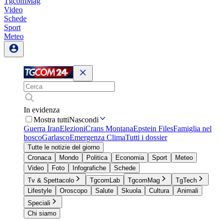
TgcomMag
Video
Schede
Sport
Meteo
In evidenza
Mostra tutti
Nascondi
Guerra Iran
Elezioni
Crans Montana
Epstein Files
Famiglia nel
bosco
Garlasco
Emergenza Clima
Tutti i dossier
Tutte le notizie del giorno
Cronaca
Mondo
Politica
Economia
Sport
Meteo
Video
Foto
Infografiche
Schede
Tv & Spettacolo
TgcomLab
TgcomMag
TgTech
Lifestyle
Oroscopo
Salute
Skuola
Cultura
Animali
Speciali
Chi siamo