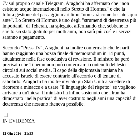
Tv
sul proprio canale Telegram. Araghchi ha affermato che "non
esistono acque internazionali nello Stretto di Hormuz" e che la
futura gestione del passaggio marittimo "non sarà come lo status quo
ante". Lo Stretto di Hormuz è uno degli "strumenti di deterrenza più
importanti" di Teheran, ha spiegato, affermando che, sebbene lo
stretto sia stato gratuito per molti anni, non sarà più così e i servizi
saranno a pagamento.
Secondo "Press Tv", Araghchi ha inoltre confermato che le parti
hanno raggiunto una bozza finale di memorandum in 14 punti,
attualmente nella fase conclusiva di revisione. Il ministro ha però
precisato che Teheran non può confermare i contenuti del testo
circolati sui social media. Il capo della diplomazia iraniana ha
accusato Israele di essere contrario all'accordo e di tentare di
sabotarlo. Araghchi ha inoltre invitato gli Stati Uniti a smettere di
ricorrere a minacce e a usare "il linguaggio del rispetto" se vogliono
arrivare a un'intesa. Il ministro ha infine sostenuto che l'Iran ha
dimostrato "nella pratica" di aver costruito negli anni una capacità di
deterrenza che nessuno riteneva possibile.
IN EVIDENZA
12 Giu 2026 - 21:53