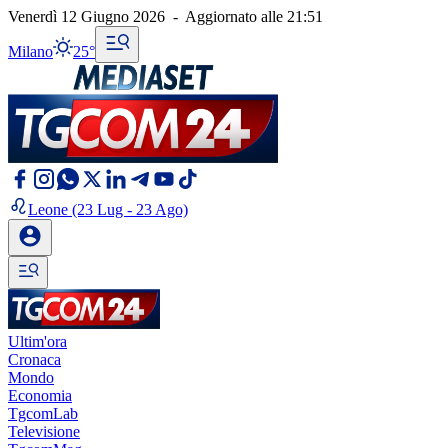
Venerdì 12 Giugno 2026
-
Aggiornato alle
21:51
Milano
25°
Leone
(23 Lug - 23 Ago)
Ultim'ora
Cronaca
Mondo
Economia
TgcomLab
Televisione