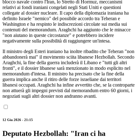
blocco navale contro l'Iran, lo Stretto di Hormuz, meccanismi
relativi ai fondi iraniani congelati negli Stati Uniti e questioni
collegate al dossier nucleare. Il capo della diplomazia iraniana ha
definito Israele "nemico" del possibile accordo tra Teheran e
Washington e ha respinto le indiscrezioni circolate sui media sui
contenuti del memorandum. Araghchi ha aggiunto che le minacce
"non aiutano in queste circostanze" e potrebbero incidere
negativamente sulla possibilità di raggiungere un'intesa.
Il ministro degli Esteri iraniano ha inoltre ribadito che Teheran "non
abbandonerà mai" il movimento sciita libanese Hezbollah. Secondo
Araghchi, la fine della guerra includerà il Libano e "tutti gli altri
fronti", e il dossier libanese sarà menzionato in modo esplicito nel
memorandum d'intesa. Il ministro ha precisato che la fine della
guerra implica anche il ritiro delle forze israeliane dai territori
libanesi occupati. Araghchi ha infine avvertito che, se la controparte
non attuerà gli impegni previsti dal memorandum entro 60 giorni, i
negoziati sugli altri dossier non andranno avanti.
12 Giu 2026 - 21:15
Deputato Hezbollah: "Iran ci ha