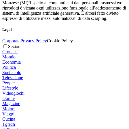
Monzese (MI)
Rispetto ai contenuti e ai dati personali trasmessi e/o
riprodotti è vietata ogni utilizzazione funzionale all’addestramento di
sistemi di intelligenza artificiale generativa. È altresì fatto divieto
espresso di utilizzare mezzi automatizzati di data scraping.
Legal
Corporate
Privacy Policy
Cookie Policy
Sezioni
Cronaca
Mondo
Economia
Politica
Spettacolo
Televisione
People
Lifestyle
Videogiochi
Donne
Magazine
Motori
Viaggi
Cucina
Tgtech