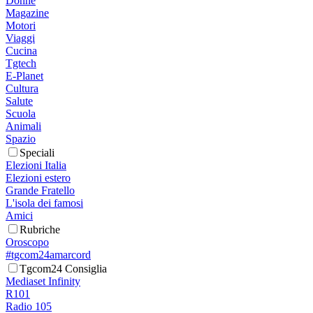
Donne
Magazine
Motori
Viaggi
Cucina
Tgtech
E-Planet
Cultura
Salute
Scuola
Animali
Spazio
Speciali
Elezioni Italia
Elezioni estero
Grande Fratello
L'isola dei famosi
Amici
Rubriche
Oroscopo
#tgcom24amarcord
Tgcom24 Consiglia
Mediaset Infinity
R101
Radio 105