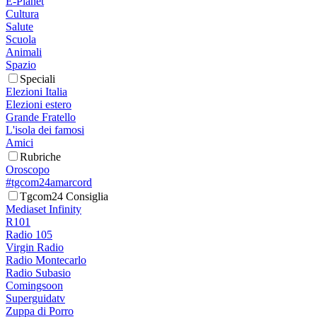
E-Planet
Cultura
Salute
Scuola
Animali
Spazio
Speciali
Elezioni Italia
Elezioni estero
Grande Fratello
L'isola dei famosi
Amici
Rubriche
Oroscopo
#tgcom24amarcord
Tgcom24 Consiglia
Mediaset Infinity
R101
Radio 105
Virgin Radio
Radio Montecarlo
Radio Subasio
Comingsoon
Superguidatv
Zuppa di Porro