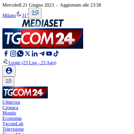
Mercoledì 21 Giugno 2023
-
Aggiornato alle
23:58
Milano
31°
Leone
(23 Lug - 23 Ago)
Ultim'ora
Cronaca
Mondo
Economia
TgcomLab
Televisione