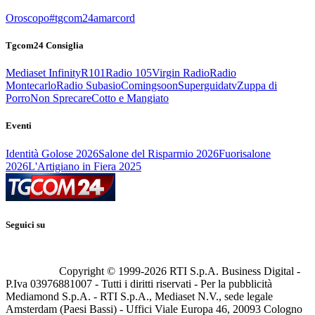
Oroscopo
#tgcom24amarcord
Tgcom24 Consiglia
Mediaset Infinity
R101
Radio 105
Virgin Radio
Radio
Montecarlo
Radio Subasio
Comingsoon
Superguidatv
Zuppa di
Porro
Non Sprecare
Cotto e Mangiato
Eventi
Identità Golose 2026
Salone del Risparmio 2026
Fuorisalone
2026
L'Artigiano in Fiera 2025
Seguici su
Copyright © 1999-
2026
RTI S.p.A. Business Digital -
P.Iva 03976881007 - Tutti i diritti riservati - Per la pubblicità
Mediamond S.p.A. - RTI S.p.A., Mediaset N.V., sede legale
Amsterdam (Paesi Bassi) - Uffici Viale Europa 46, 20093 Cologno