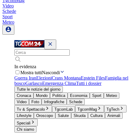
TgcomMag
Video
Schede
Sport
Meteo
In evidenza
Mostra tutti
Nascondi
Guerra Iran
Elezioni
Crans Montana
Epstein Files
Famiglia nel
bosco
Garlasco
Emergenza Clima
Tutti i dossier
Tutte le notizie del giorno
Cronaca
Mondo
Politica
Economia
Sport
Meteo
Video
Foto
Infografiche
Schede
Tv & Spettacolo
TgcomLab
TgcomMag
TgTech
Lifestyle
Oroscopo
Salute
Skuola
Cultura
Animali
Speciali
Chi siamo