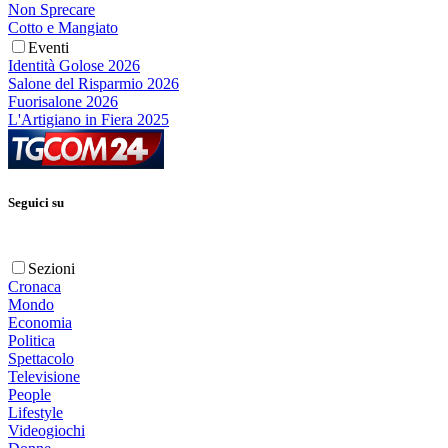
Non Sprecare
Cotto e Mangiato
Eventi
Identità Golose 2026
Salone del Risparmio 2026
Fuorisalone 2026
L'Artigiano in Fiera 2025
Seguici su
Sezioni
Cronaca
Mondo
Economia
Politica
Spettacolo
Televisione
People
Lifestyle
Videogiochi