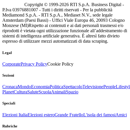
Copyright © 1999-
2026
RTI S.p.A. Business Digital -
P.Iva 03976881007 - Tutti i diritti riservati - Per la pubblicità
Mediamond S.p.A. - RTI S.p.A., Mediaset N.V., sede legale
Amsterdam (Paesi Bassi) - Uffici Viale Europa 46, 20093 Cologno
Monzese (MI)
Rispetto ai contenuti e ai dati personali trasmessi e/o
riprodotti è vietata ogni utilizzazione funzionale all’addestramento di
sistemi di intelligenza artificiale generativa. È altresì fatto divieto
espresso di utilizzare mezzi automatizzati di data scraping.
Legal
Corporate
Privacy Policy
Cookie Policy
Sezioni
Cronaca
Mondo
Economia
Politica
Spettacolo
Televisione
People
Lifestyl
Planet
Cultura
Salute
Scuola
Animali
Spazio
Speciali
Elezioni Italia
Elezioni estero
Grande Fratello
L'isola dei famosi
Amici
Rubriche