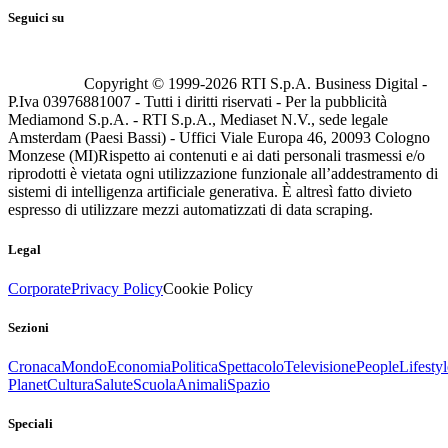
Seguici su
Copyright © 1999-
2026
RTI S.p.A. Business Digital -
P.Iva 03976881007 - Tutti i diritti riservati - Per la pubblicità
Mediamond S.p.A. - RTI S.p.A., Mediaset N.V., sede legale
Amsterdam (Paesi Bassi) - Uffici Viale Europa 46, 20093 Cologno
Monzese (MI)
Rispetto ai contenuti e ai dati personali trasmessi e/o
riprodotti è vietata ogni utilizzazione funzionale all’addestramento di
sistemi di intelligenza artificiale generativa. È altresì fatto divieto
espresso di utilizzare mezzi automatizzati di data scraping.
Legal
Corporate
Privacy Policy
Cookie Policy
Sezioni
Cronaca
Mondo
Economia
Politica
Spettacolo
Televisione
People
Lifestyl
Planet
Cultura
Salute
Scuola
Animali
Spazio
Speciali