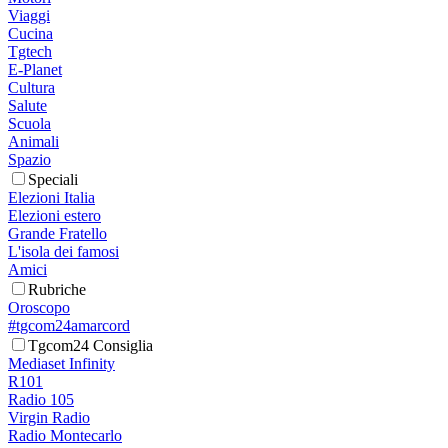
Viaggi
Cucina
Tgtech
E-Planet
Cultura
Salute
Scuola
Animali
Spazio
Speciali
Elezioni Italia
Elezioni estero
Grande Fratello
L'isola dei famosi
Amici
Rubriche
Oroscopo
#tgcom24amarcord
Tgcom24 Consiglia
Mediaset Infinity
R101
Radio 105
Virgin Radio
Radio Montecarlo