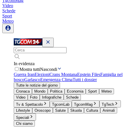
TgcomMag
Video
Schede
Sport
Meteo
In evidenza
Mostra tutti
Nascondi
Guerra Iran
Elezioni
Crans Montana
Epstein Files
Famiglia nel
bosco
Garlasco
Emergenza Clima
Tutti i dossier
Tutte le notizie del giorno
Cronaca
Mondo
Politica
Economia
Sport
Meteo
Video
Foto
Infografiche
Schede
Tv & Spettacolo
TgcomLab
TgcomMag
TgTech
Lifestyle
Oroscopo
Salute
Skuola
Cultura
Animali
Speciali
Chi siamo