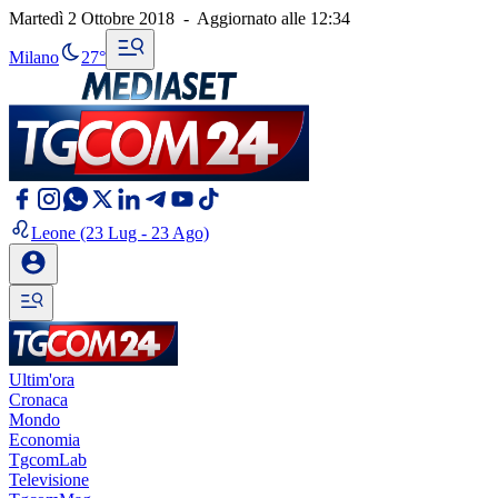
Martedì 2 Ottobre 2018
-
Aggiornato alle
12:34
Milano
27°
Leone
(23 Lug - 23 Ago)
Ultim'ora
Cronaca
Mondo
Economia
TgcomLab
Televisione