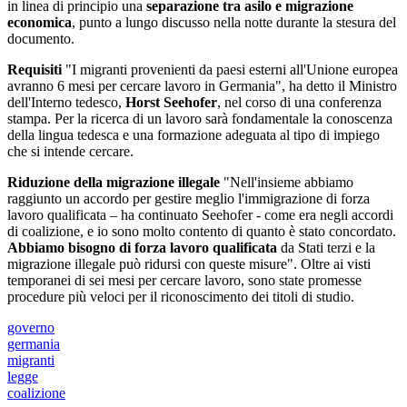
in linea di principio una
separazione tra asilo e migrazione
economica
, punto a lungo discusso nella notte durante la stesura del
documento.
Requisiti
"I migranti provenienti da paesi esterni all'Unione europea
avranno 6 mesi per cercare lavoro in Germania", ha detto il Ministro
dell'Interno tedesco,
Horst Seehofer
, nel corso di una conferenza
stampa. Per la ricerca di un lavoro sarà fondamentale la conoscenza
della lingua tedesca e una formazione adeguata al tipo di impiego
che si intende cercare.
Riduzione della migrazione illegale
"Nell'insieme abbiamo
raggiunto un accordo per gestire meglio l'immigrazione di forza
lavoro qualificata – ha continuato Seehofer - come era negli accordi
di coalizione, e io sono molto contento di quanto è stato concordato.
Abbiamo bisogno di forza lavoro qualificata
da Stati terzi e la
migrazione illegale può ridursi con queste misure". Oltre ai visti
temporanei di sei mesi per cercare lavoro, sono state promesse
procedure più veloci per il riconoscimento dei titoli di studio.
governo
germania
migranti
legge
coalizione