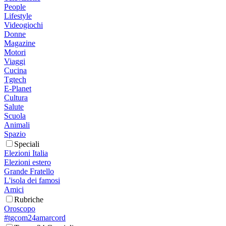
People
Lifestyle
Videogiochi
Donne
Magazine
Motori
Viaggi
Cucina
Tgtech
E-Planet
Cultura
Salute
Scuola
Animali
Spazio
Speciali
Elezioni Italia
Elezioni estero
Grande Fratello
L'isola dei famosi
Amici
Rubriche
Oroscopo
#tgcom24amarcord