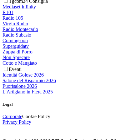
Tgcom24 Consiglia
Mediaset Infinity
R101
Radio 105
Virgin Radio
Radio Montecarlo
Radio Subasio
Comingsoon
Superguidatv
Zuppa di Porro
Non Sprecare
Cotto e Mangiato
Eventi
Identità Golose 2026
Salone del Risparmio 2026
Fuorisalone 2026
L'Artigiano in Fiera 2025
Legal
Corporate
Cookie Policy
Privacy Policy