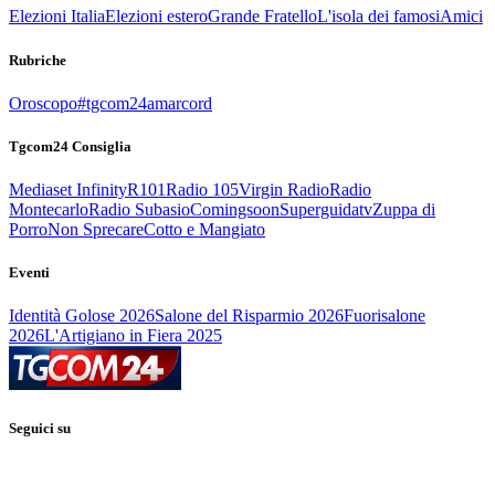
Elezioni Italia
Elezioni estero
Grande Fratello
L'isola dei famosi
Amici
Rubriche
Oroscopo
#tgcom24amarcord
Tgcom24 Consiglia
Mediaset Infinity
R101
Radio 105
Virgin Radio
Radio
Montecarlo
Radio Subasio
Comingsoon
Superguidatv
Zuppa di
Porro
Non Sprecare
Cotto e Mangiato
Eventi
Identità Golose 2026
Salone del Risparmio 2026
Fuorisalone
2026
L'Artigiano in Fiera 2025
Seguici su