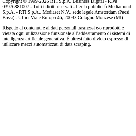
Copyright © 1999-
2026
RTI S.p.A. Business Digital - P.Iva
03976881007 - Tutti i diritti riservati - Per la pubblicità Mediamond
S.p.A. - RTI S.p.A., Mediaset N.V., sede legale Amsterdam (Paesi
Bassi) - Uffici Viale Europa 46, 20093 Cologno Monzese (MI)
Rispetto ai contenuti e ai dati personali trasmessi e/o riprodotti è
vietata ogni utilizzazione funzionale all’addestramento di sistemi di
intelligenza artificiale generativa. È altresì fatto divieto espresso di
utilizzare mezzi automatizzati di data scraping.