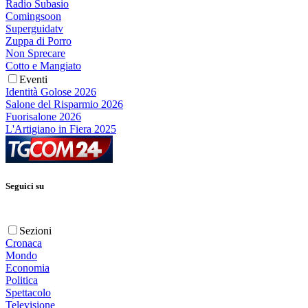
Radio Subasio
Comingsoon
Superguidatv
Zuppa di Porro
Non Sprecare
Cotto e Mangiato
Eventi
Identità Golose 2026
Salone del Risparmio 2026
Fuorisalone 2026
L'Artigiano in Fiera 2025
Seguici su
Sezioni
Cronaca
Mondo
Economia
Politica
Spettacolo
Televisione