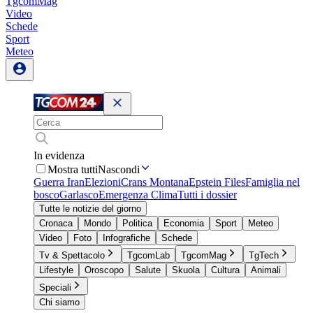
TgcomMag
Video
Schede
Sport
Meteo
In evidenza
Mostra tutti
Nascondi
Guerra Iran
Elezioni
Crans Montana
Epstein Files
Famiglia nel
bosco
Garlasco
Emergenza Clima
Tutti i dossier
Tutte le notizie del giorno
Cronaca
Mondo
Politica
Economia
Sport
Meteo
Video
Foto
Infografiche
Schede
Tv & Spettacolo
TgcomLab
TgcomMag
TgTech
Lifestyle
Oroscopo
Salute
Skuola
Cultura
Animali
Speciali
Chi siamo