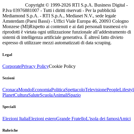
Copyright © 1999-
2026
RTI S.p.A. Business Digital -
P.Iva 03976881007 - Tutti i diritti riservati - Per la pubblicità
Mediamond S.p.A. - RTI S.p.A., Mediaset N.V., sede legale
Amsterdam (Paesi Bassi) - Uffici Viale Europa 46, 20093 Cologno
Monzese (MI)
Rispetto ai contenuti e ai dati personali trasmessi e/o
riprodotti è vietata ogni utilizzazione funzionale all’addestramento di
sistemi di intelligenza artificiale generativa. È altresì fatto divieto
espresso di utilizzare mezzi automatizzati di data scraping.
Legal
Corporate
Privacy Policy
Cookie Policy
Sezioni
Cronaca
Mondo
Economia
Politica
Spettacolo
Televisione
People
Lifestyl
Planet
Cultura
Salute
Scuola
Animali
Spazio
Speciali
Elezioni Italia
Elezioni estero
Grande Fratello
L'isola dei famosi
Amici
Rubriche