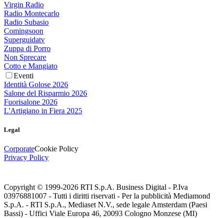
Virgin Radio
Radio Montecarlo
Radio Subasio
Comingsoon
Superguidatv
Zuppa di Porro
Non Sprecare
Cotto e Mangiato
Eventi
Identità Golose 2026
Salone del Risparmio 2026
Fuorisalone 2026
L'Artigiano in Fiera 2025
Legal
Corporate
Cookie Policy
Privacy Policy
Copyright © 1999-
2026
RTI S.p.A. Business Digital - P.Iva
03976881007 - Tutti i diritti riservati - Per la pubblicità Mediamond
S.p.A. - RTI S.p.A., Mediaset N.V., sede legale Amsterdam (Paesi
Bassi) - Uffici Viale Europa 46, 20093 Cologno Monzese (MI)