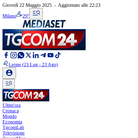
Giovedì 22 Maggio 2025
-
Aggiornato alle
22:23
Milano
29°
Leone
(23 Lug - 23 Ago)
Ultim'ora
Cronaca
Mondo
Economia
TgcomLab
Televisione