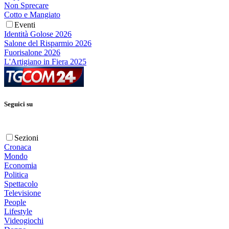
Non Sprecare
Cotto e Mangiato
Eventi
Identità Golose 2026
Salone del Risparmio 2026
Fuorisalone 2026
L'Artigiano in Fiera 2025
Seguici su
Sezioni
Cronaca
Mondo
Economia
Politica
Spettacolo
Televisione
People
Lifestyle
Videogiochi