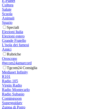
E-Planet
Cultura
Salute
Scuola
Animali
Spazio
Speciali
Elezioni Italia
Elezioni estero
Grande Fratello
L'isola dei famosi
Amici
Rubriche
Oroscopo
#tgcom24amarcord
Tgcom24 Consiglia
Mediaset Infinity
R101
Radio 105
Virgin Radio
Radio Montecarlo
Radio Subasio
Comingsoon
Superguidatv
Zuppa di Porro