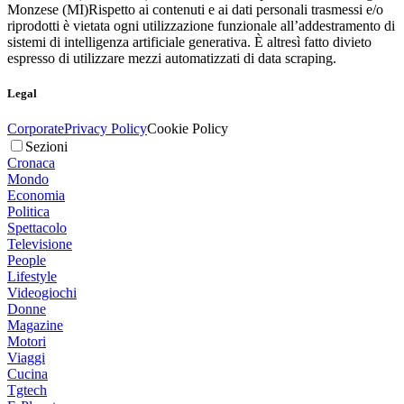
Monzese (MI)
Rispetto ai contenuti e ai dati personali trasmessi e/o
riprodotti è vietata ogni utilizzazione funzionale all’addestramento di
sistemi di intelligenza artificiale generativa. È altresì fatto divieto
espresso di utilizzare mezzi automatizzati di data scraping.
Legal
Corporate
Privacy Policy
Cookie Policy
Sezioni
Cronaca
Mondo
Economia
Politica
Spettacolo
Televisione
People
Lifestyle
Videogiochi
Donne
Magazine
Motori
Viaggi
Cucina
Tgtech