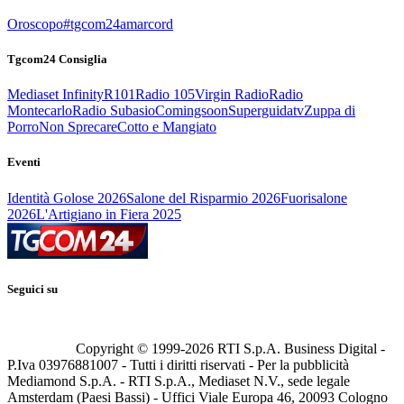
Oroscopo
#tgcom24amarcord
Tgcom24 Consiglia
Mediaset Infinity
R101
Radio 105
Virgin Radio
Radio
Montecarlo
Radio Subasio
Comingsoon
Superguidatv
Zuppa di
Porro
Non Sprecare
Cotto e Mangiato
Eventi
Identità Golose 2026
Salone del Risparmio 2026
Fuorisalone
2026
L'Artigiano in Fiera 2025
Seguici su
Copyright © 1999-
2026
RTI S.p.A. Business Digital -
P.Iva 03976881007 - Tutti i diritti riservati - Per la pubblicità
Mediamond S.p.A. - RTI S.p.A., Mediaset N.V., sede legale
Amsterdam (Paesi Bassi) - Uffici Viale Europa 46, 20093 Cologno