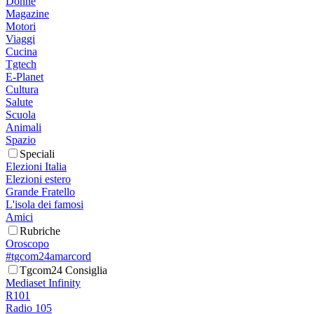
Donne
Magazine
Motori
Viaggi
Cucina
Tgtech
E-Planet
Cultura
Salute
Scuola
Animali
Spazio
Speciali
Elezioni Italia
Elezioni estero
Grande Fratello
L'isola dei famosi
Amici
Rubriche
Oroscopo
#tgcom24amarcord
Tgcom24 Consiglia
Mediaset Infinity
R101
Radio 105