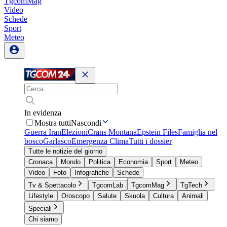
TgcomMag
Video
Schede
Sport
Meteo
In evidenza
Mostra tutti
Nascondi
Guerra Iran
Elezioni
Crans Montana
Epstein Files
Famiglia nel
bosco
Garlasco
Emergenza Clima
Tutti i dossier
Tutte le notizie del giorno
Cronaca
Mondo
Politica
Economia
Sport
Meteo
Video
Foto
Infografiche
Schede
Tv & Spettacolo
TgcomLab
TgcomMag
TgTech
Lifestyle
Oroscopo
Salute
Skuola
Cultura
Animali
Speciali
Chi siamo