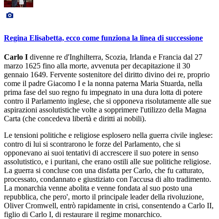
Regina Elisabetta, ecco come funziona la linea di successione
Carlo I
divenne re d'Inghilterra, Scozia, Irlanda e Francia dal 27
marzo 1625 fino alla morte, avvenuta per decapitazione il 30
gennaio 1649. Fervente sostenitore del diritto divino dei re, proprio
come il padre Giacomo I e la nonna paterna Maria Stuarda, nella
prima fase del suo regno fu impegnato in una dura lotta di potere
contro il Parlamento inglese, che si opponeva risolutamente alle sue
aspirazioni assolutistiche volte a sopprimere l'utilizzo della Magna
Carta (che concedeva libertà e diritti ai nobili).
Le tensioni politiche e religiose esplosero nella guerra civile inglese:
contro di lui si scontrarono le forze del Parlamento, che si
opponevano ai suoi tentativi di accrescere il suo potere in senso
assolutistico, e i puritani, che erano ostili alle sue politiche religiose.
La guerra si concluse con una disfatta per Carlo, che fu catturato,
processato, condannato e giustiziato con l'accusa di alto tradimento.
La monarchia venne abolita e venne fondata al suo posto una
repubblica, che pero', morto il principale leader della rivoluzione,
Oliver Cromwell, entrò rapidamente in crisi, consentendo a Carlo II,
figlio di Carlo I, di restaurare il regime monarchico.