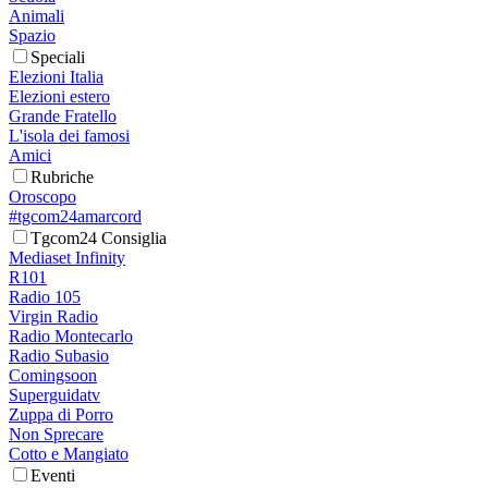
Animali
Spazio
Speciali
Elezioni Italia
Elezioni estero
Grande Fratello
L'isola dei famosi
Amici
Rubriche
Oroscopo
#tgcom24amarcord
Tgcom24 Consiglia
Mediaset Infinity
R101
Radio 105
Virgin Radio
Radio Montecarlo
Radio Subasio
Comingsoon
Superguidatv
Zuppa di Porro
Non Sprecare
Cotto e Mangiato
Eventi