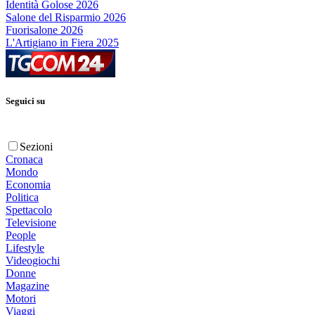
Identità Golose 2026
Salone del Risparmio 2026
Fuorisalone 2026
L'Artigiano in Fiera 2025
Seguici su
Sezioni
Cronaca
Mondo
Economia
Politica
Spettacolo
Televisione
People
Lifestyle
Videogiochi
Donne
Magazine
Motori
Viaggi