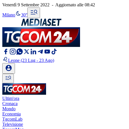
Venerdì 9 Settembre 2022
-
Aggiornato alle
08:42
Milano
30°
Leone
(23 Lug - 23 Ago)
Ultim'ora
Cronaca
Mondo
Economia
TgcomLab
Televisione