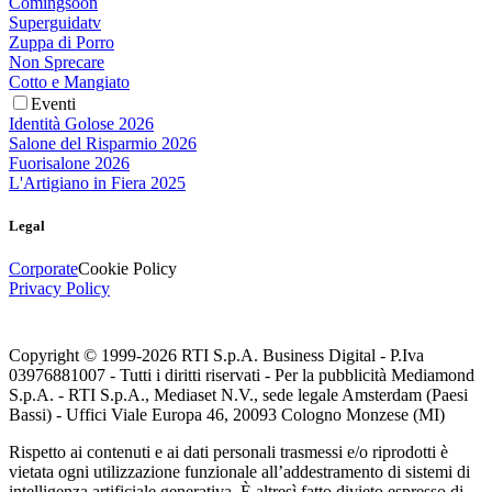
Comingsoon
Superguidatv
Zuppa di Porro
Non Sprecare
Cotto e Mangiato
Eventi
Identità Golose 2026
Salone del Risparmio 2026
Fuorisalone 2026
L'Artigiano in Fiera 2025
Legal
Corporate
Cookie Policy
Privacy Policy
Copyright © 1999-
2026
RTI S.p.A. Business Digital - P.Iva
03976881007 - Tutti i diritti riservati - Per la pubblicità Mediamond
S.p.A. - RTI S.p.A., Mediaset N.V., sede legale Amsterdam (Paesi
Bassi) - Uffici Viale Europa 46, 20093 Cologno Monzese (MI)
Rispetto ai contenuti e ai dati personali trasmessi e/o riprodotti è
vietata ogni utilizzazione funzionale all’addestramento di sistemi di
intelligenza artificiale generativa. È altresì fatto divieto espresso di