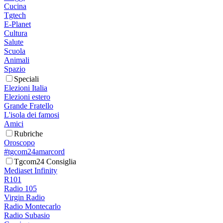
Cucina
Tgtech
E-Planet
Cultura
Salute
Scuola
Animali
Spazio
Speciali
Elezioni Italia
Elezioni estero
Grande Fratello
L'isola dei famosi
Amici
Rubriche
Oroscopo
#tgcom24amarcord
Tgcom24 Consiglia
Mediaset Infinity
R101
Radio 105
Virgin Radio
Radio Montecarlo
Radio Subasio