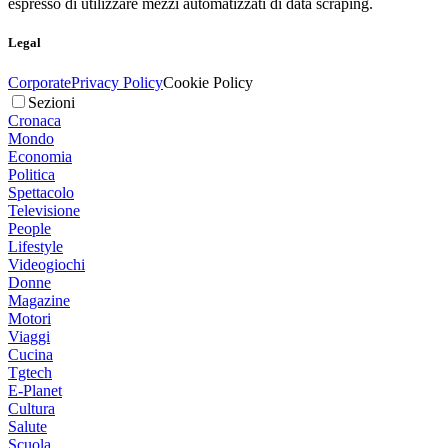
espresso di utilizzare mezzi automatizzati di data scraping.
Legal
Corporate
Privacy Policy
Cookie Policy
Sezioni
Cronaca
Mondo
Economia
Politica
Spettacolo
Televisione
People
Lifestyle
Videogiochi
Donne
Magazine
Motori
Viaggi
Cucina
Tgtech
E-Planet
Cultura
Salute
Scuola