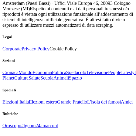
Amsterdam (Paesi Bassi) - Uffici Viale Europa 46, 20093 Cologno
Monzese (MI)
Rispetto ai contenuti e ai dati personali trasmessi e/o
riprodotti è vietata ogni utilizzazione funzionale all’addestramento di
sistemi di intelligenza artificiale generativa. È altresì fatto divieto
espresso di utilizzare mezzi automatizzati di data scraping.
Legal
Corporate
Privacy Policy
Cookie Policy
Sezioni
Cronaca
Mondo
Economia
Politica
Spettacolo
Televisione
People
Lifestyl
Planet
Cultura
Salute
Scuola
Animali
Spazio
Speciali
Elezioni Italia
Elezioni estero
Grande Fratello
L'isola dei famosi
Amici
Rubriche
Oroscopo
#tgcom24amarcord