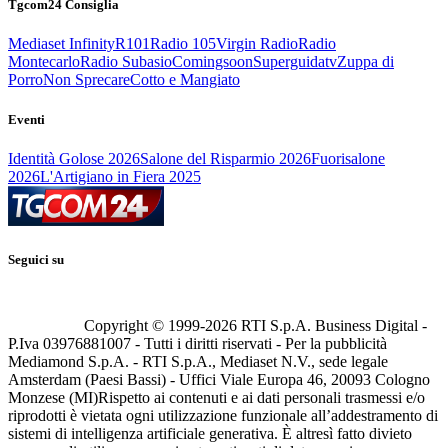
Tgcom24 Consiglia
Mediaset Infinity
R101
Radio 105
Virgin Radio
Radio
Montecarlo
Radio Subasio
Comingsoon
Superguidatv
Zuppa di
Porro
Non Sprecare
Cotto e Mangiato
Eventi
Identità Golose 2026
Salone del Risparmio 2026
Fuorisalone
2026
L'Artigiano in Fiera 2025
Seguici su
Copyright © 1999-
2026
RTI S.p.A. Business Digital -
P.Iva 03976881007 - Tutti i diritti riservati - Per la pubblicità
Mediamond S.p.A. - RTI S.p.A., Mediaset N.V., sede legale
Amsterdam (Paesi Bassi) - Uffici Viale Europa 46, 20093 Cologno
Monzese (MI)
Rispetto ai contenuti e ai dati personali trasmessi e/o
riprodotti è vietata ogni utilizzazione funzionale all’addestramento di
sistemi di intelligenza artificiale generativa. È altresì fatto divieto