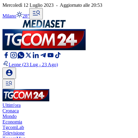
Mercoledì 12 Luglio 2023
-
Aggiornato alle
20:53
Milano
28°
Leone
(23 Lug - 23 Ago)
Ultim'ora
Cronaca
Mondo
Economia
TgcomLab
Televisione