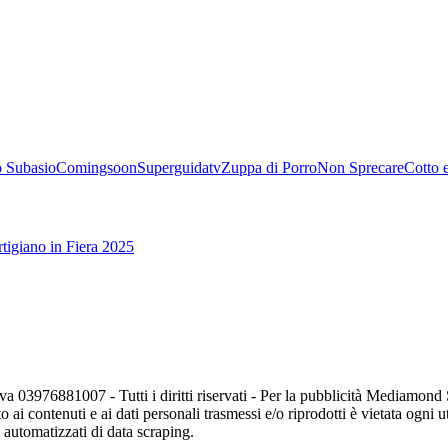
 Subasio
Comingsoon
Superguidatv
Zuppa di Porro
Non Sprecare
Cotto 
tigiano in Fiera 2025
va 03976881007 - Tutti i diritti riservati - Per la pubblicità Mediamon
o ai contenuti e ai dati personali trasmessi e/o riprodotti è vietata ogni 
zi automatizzati di data scraping.