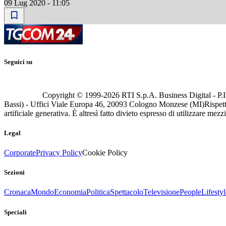
09 Lug 2020 - 11:05
Seguici su
Copyright © 1999-
2026
RTI S.p.A. Business Digital - P.I
Bassi) - Uffici Viale Europa 46, 20093 Cologno Monzese (MI)
Rispett
artificiale generativa. È altresì fatto divieto espresso di utilizzare mez
Legal
Corporate
Privacy Policy
Cookie Policy
Sezioni
Cronaca
Mondo
Economia
Politica
Spettacolo
Televisione
People
Lifestyl
Speciali