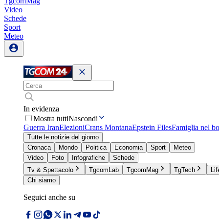
TgcomMag
Video
Schede
Sport
Meteo
In evidenza
Mostra tutti
Nascondi
Guerra Iran
Elezioni
Crans Montana
Epstein Files
Famiglia nel b
Tutte le notizie del giorno
Cronaca
Mondo
Politica
Economia
Sport
Meteo
Video
Foto
Infografiche
Schede
Tv & Spettacolo
TgcomLab
TgcomMag
TgTech
Lif
Chi siamo
Seguici anche su