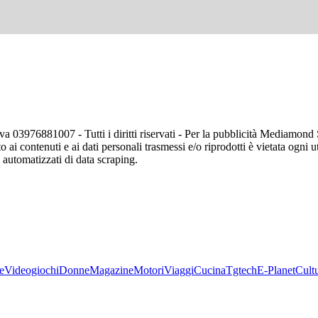
va 03976881007 - Tutti i diritti riservati - Per la pubblicità Mediamon
o ai contenuti e ai dati personali trasmessi e/o riprodotti è vietata ogni 
zi automatizzati di data scraping.
e
Videogiochi
Donne
Magazine
Motori
Viaggi
Cucina
Tgtech
E-Planet
Cult