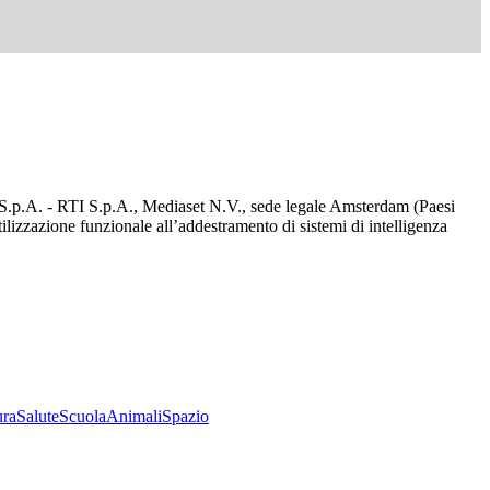
d S.p.A. - RTI S.p.A., Mediaset N.V., sede legale Amsterdam (Paesi
utilizzazione funzionale all’addestramento di sistemi di intelligenza
ura
Salute
Scuola
Animali
Spazio