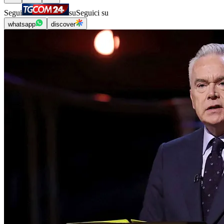
Segui
su
Seguici su
whatsapp
discover