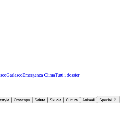
osco
Garlasco
Emergenza Clima
Tutti i dossier
estyle
Oroscopo
Salute
Skuola
Cultura
Animali
Speciali