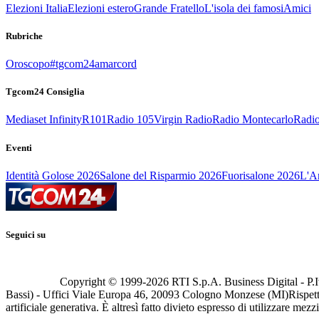
Elezioni Italia
Elezioni estero
Grande Fratello
L'isola dei famosi
Amici
Rubriche
Oroscopo
#tgcom24amarcord
Tgcom24 Consiglia
Mediaset Infinity
R101
Radio 105
Virgin Radio
Radio Montecarlo
Radio
Eventi
Identità Golose 2026
Salone del Risparmio 2026
Fuorisalone 2026
L'Ar
Seguici su
Copyright © 1999-
2026
RTI S.p.A. Business Digital - P.I
Bassi) - Uffici Viale Europa 46, 20093 Cologno Monzese (MI)
Rispett
artificiale generativa. È altresì fatto divieto espresso di utilizzare mez