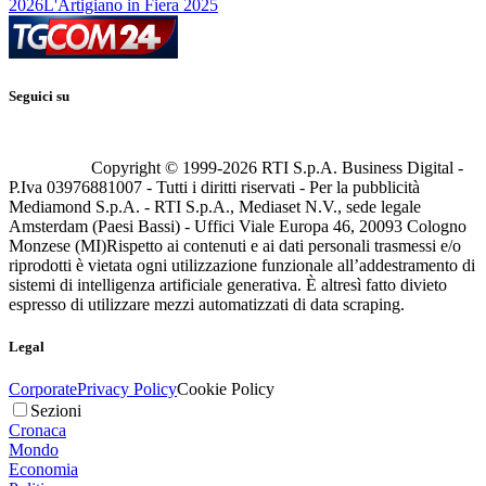
2026
L'Artigiano in Fiera 2025
Seguici su
Copyright © 1999-
2026
RTI S.p.A. Business Digital -
P.Iva 03976881007 - Tutti i diritti riservati - Per la pubblicità
Mediamond S.p.A. - RTI S.p.A., Mediaset N.V., sede legale
Amsterdam (Paesi Bassi) - Uffici Viale Europa 46, 20093 Cologno
Monzese (MI)
Rispetto ai contenuti e ai dati personali trasmessi e/o
riprodotti è vietata ogni utilizzazione funzionale all’addestramento di
sistemi di intelligenza artificiale generativa. È altresì fatto divieto
espresso di utilizzare mezzi automatizzati di data scraping.
Legal
Corporate
Privacy Policy
Cookie Policy
Sezioni
Cronaca
Mondo
Economia