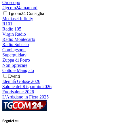
Oroscopo
#tgcom24amarcord
Tgcom24 Consiglia
Mediaset Infinity
R101
Radio 105
Virgin Radio
Radio Montecarlo
Radio Subasio
Comingsoon
Superguidatv
Zuppa di Porro
Non Sprecare
Cotto e Mangiato
Eventi
Identità Golose 2026
Salone del Risparmio 2026
Fuorisalone 2026
L'Artigiano in Fiera 2025
Seguici su