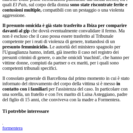
quali
El Pais
, sul corpo della donna
sono state riscontrate ferite e
contusioni multiple,
compatibili con un pestaggio o una violenta
aggressione.
Il presunto omicida è già stato trasferito a Ibiza per comparire
davanti al gip
che dovrà eventualmente convalidare il fermo. Ma
non è escluso che il caso possa essere trasferito al Tribunale
competente per i reati di violenza di genere, trattandosi di un
presunto femminicidio.
Le autorità del ministero spagnolo per
l'Uguaglianza hanno, infatti, già inserito il caso nel registro dei
presunti crimini di genere, o anche omicidi 'machisti', che hanno per
vittime donne, compiuti da partner o ex mariti, per i quali sono
competenti tribunali specifici.
Il consolato generale di Barcellona dal primo momento in cui è stato
informato del ritrovamento del corpo della vittima si è messo
in
contatto con i familiari
per l'assistenza del caso. In particolare con
una sorella, un fratello e con l'ex marito di Luisa Asteggiano, padre
del figlio di 15 anni, che conviveva con la madre a Formentera.
Ti potrebbe interessare
formentera