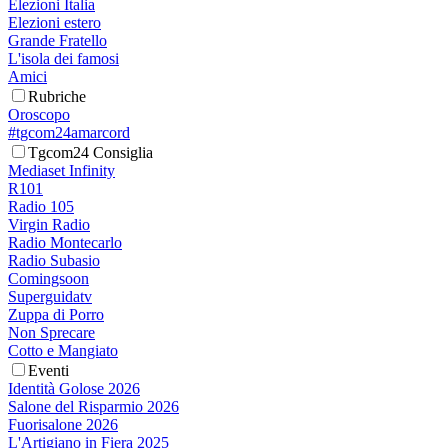
Elezioni Italia
Elezioni estero
Grande Fratello
L'isola dei famosi
Amici
Rubriche
Oroscopo
#tgcom24amarcord
Tgcom24 Consiglia
Mediaset Infinity
R101
Radio 105
Virgin Radio
Radio Montecarlo
Radio Subasio
Comingsoon
Superguidatv
Zuppa di Porro
Non Sprecare
Cotto e Mangiato
Eventi
Identità Golose 2026
Salone del Risparmio 2026
Fuorisalone 2026
L'Artigiano in Fiera 2025