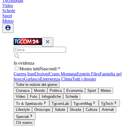
TgcomMag
Video
Schede
Sport
Meteo
In evidenza
Mostra tutti
Nascondi
Guerra Iran
Elezioni
Crans Montana
Epstein Files
Famiglia nel
bosco
Garlasco
Emergenza Clima
Tutti i dossier
Tutte le notizie del giorno
Cronaca
Mondo
Politica
Economia
Sport
Meteo
Video
Foto
Infografiche
Schede
Tv & Spettacolo
TgcomLab
TgcomMag
TgTech
Lifestyle
Oroscopo
Salute
Skuola
Cultura
Animali
Speciali
Chi siamo