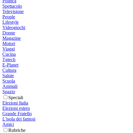
Politica
Spettacolo
Televisione
People
Lifestyle
Videogiochi
Donne
Magazine
Motori
Viaggi
Cucina
Tgtech
E-Planet
Cultura
Salute
Scuola
Animali
Spazio
Speciali
Elezioni Italia
Elezioni estero
Grande Fratello
L'isola dei famosi
Amici
Rubriche