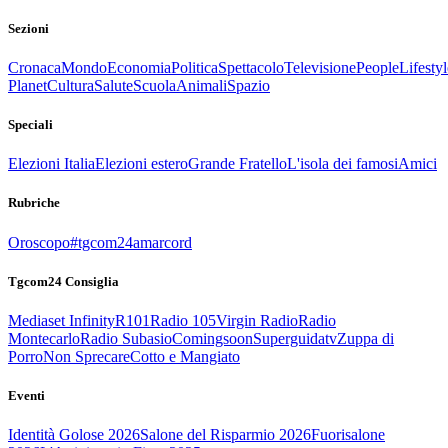
Sezioni
Cronaca
Mondo
Economia
Politica
Spettacolo
Televisione
People
Lifestyl
Planet
Cultura
Salute
Scuola
Animali
Spazio
Speciali
Elezioni Italia
Elezioni estero
Grande Fratello
L'isola dei famosi
Amici
Rubriche
Oroscopo
#tgcom24amarcord
Tgcom24 Consiglia
Mediaset Infinity
R101
Radio 105
Virgin Radio
Radio
Montecarlo
Radio Subasio
Comingsoon
Superguidatv
Zuppa di
Porro
Non Sprecare
Cotto e Mangiato
Eventi
Identità Golose 2026
Salone del Risparmio 2026
Fuorisalone