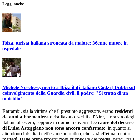
Leggi anche
Ibiza, turista italiana stroncata da malore: 36enne muore in
ospedale
Michele Noschese, morto a Ibiza il dj italiano Godzi | Dubbi sul
coinvolgimento della Guardia civil, il padre: "Si tratta di un
omicidio"
Entrambi, sia la vittima che il presunto aggressore, erano
residenti
da anni a Formentera
e risultavano iscritti all'Aire, il registro degli
italiani all'estero, seppure in domicili diversi.
Le cause del decesso
di Luisa Asteggiano non sono ancora confermate
, in quanto si
attendono i risultati dell'esame autoptico, che sarà effettuato entro
martedì. Dalle prime ricostruzioni pubblicate dai media iberici, fra i