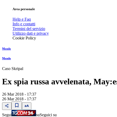
Area personale
Help e Faq
Info e contatti
Termini del servizio
Utilizzo dati e privacy
Cookie Policy
Mondo
Mondo
Caso Skripal
Ex spia russa avvelenata, May:e
26 Mar 2018 - 17:37
26 Mar 2018 - 17:37
Segui
su
Seguici su