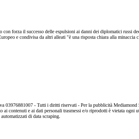
n forza il successo delle espulsioni ai danni dei diplomatici russi deci
Europeo e condivisa da altri alleati "è una risposta chiara alla minaccia 
va 03976881007 - Tutti i diritti riservati - Per la pubblicità Mediamon
o ai contenuti e ai dati personali trasmessi e/o riprodotti è vietata ogni 
zi automatizzati di data scraping.