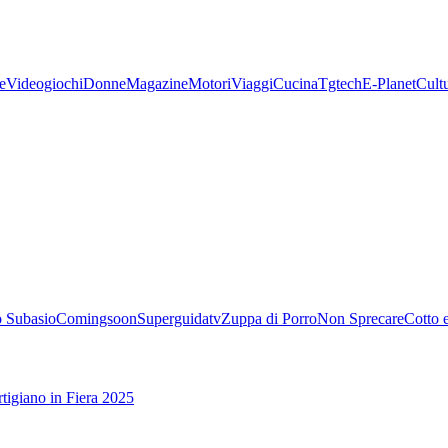
e
Videogiochi
Donne
Magazine
Motori
Viaggi
Cucina
Tgtech
E-Planet
Cult
 Subasio
Comingsoon
Superguidatv
Zuppa di Porro
Non Sprecare
Cotto 
tigiano in Fiera 2025