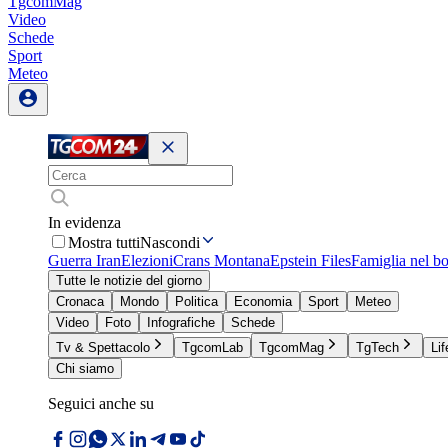
TgcomMag
Video
Schede
Sport
Meteo
In evidenza
Mostra tutti
Nascondi
Guerra Iran
Elezioni
Crans Montana
Epstein Files
Famiglia nel b
Tutte le notizie del giorno
Cronaca
Mondo
Politica
Economia
Sport
Meteo
Video
Foto
Infografiche
Schede
Tv & Spettacolo
TgcomLab
TgcomMag
TgTech
Lif
Chi siamo
Seguici anche su