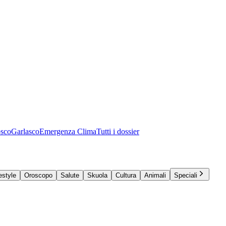
osco
Garlasco
Emergenza Clima
Tutti i dossier
estyle
Oroscopo
Salute
Skuola
Cultura
Animali
Speciali