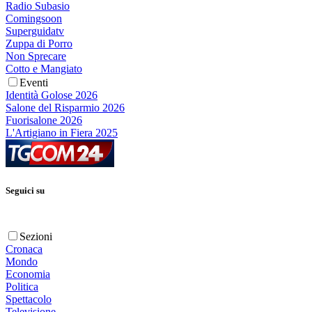
Radio Subasio
Comingsoon
Superguidatv
Zuppa di Porro
Non Sprecare
Cotto e Mangiato
Eventi
Identità Golose 2026
Salone del Risparmio 2026
Fuorisalone 2026
L'Artigiano in Fiera 2025
Seguici su
Sezioni
Cronaca
Mondo
Economia
Politica
Spettacolo
Televisione