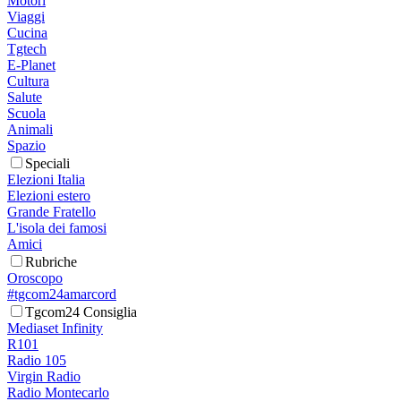
Motori
Viaggi
Cucina
Tgtech
E-Planet
Cultura
Salute
Scuola
Animali
Spazio
Speciali
Elezioni Italia
Elezioni estero
Grande Fratello
L'isola dei famosi
Amici
Rubriche
Oroscopo
#tgcom24amarcord
Tgcom24 Consiglia
Mediaset Infinity
R101
Radio 105
Virgin Radio
Radio Montecarlo