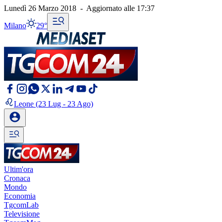
Lunedì 26 Marzo 2018
-
Aggiornato alle
17:37
Milano
29°
Leone
(23 Lug - 23 Ago)
Ultim'ora
Cronaca
Mondo
Economia
TgcomLab
Televisione