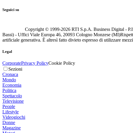
Seguici su
Copyright © 1999-
2026
RTI S.p.A. Business Digital - P.I
Bassi) - Uffici Viale Europa 46, 20093 Cologno Monzese (MI)
Rispett
artificiale generativa. È altresì fatto divieto espresso di utilizzare mez
Legal
Corporate
Privacy Policy
Cookie Policy
Sezioni
Cronaca
Mondo
Economia
Politica
Spettacolo
Televisione
People
Lifestyle
Videogiochi
Donne
Magazine