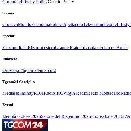
Corporate
Privacy Policy
Cookie Policy
Sezioni
Cronaca
Mondo
Economia
Politica
Spettacolo
Televisione
People
Lifestyl
Speciali
Elezioni Italia
Elezioni estero
Grande Fratello
L'isola dei famosi
Amici
Rubriche
Oroscopo
#tgcom24amarcord
Tgcom24 Consiglia
Mediaset Infinity
R101
Radio 105
Virgin Radio
Radio Montecarlo
Radio
Eventi
Identità Golose 2026
Salone del Risparmio 2026
Fuorisalone 2026
L'Ar