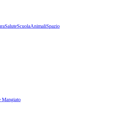
ura
Salute
Scuola
Animali
Spazio
e Mangiato