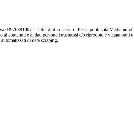
va 03976881007 - Tutti i diritti riservati - Per la pubblicità Mediamon
o ai contenuti e ai dati personali trasmessi e/o riprodotti è vietata ogni 
zi automatizzati di data scraping.