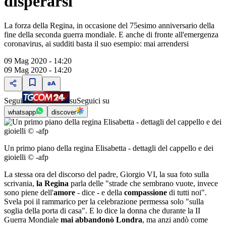
disperarsi"
La forza della Regina, in occasione del 75esimo anniversario della
fine della seconda guerra mondiale. E anche di fronte all'emergenza
coronavirus, ai sudditi basta il suo esempio: mai arrendersi
09 Mag 2020 - 14:20
09 Mag 2020 - 14:20
Segui
su
Seguici su
whatsapp
discover
Un primo piano della regina Elisabetta - dettagli del cappello e dei
gioielli © -afp
La stessa ora del discorso del padre, Giorgio VI, la sua foto sulla
scrivania,
la Regina
parla delle "strade che sembrano vuote, invece
sono piene dell'
amore
- dice - e della
compassione
di tutti noi".
Svela poi il rammarico per la celebrazione permessa solo "sulla
soglia della porta di casa". E lo dice la donna che durante la II
Guerra Mondiale
mai abbandonò Londra
, ma anzi andò come