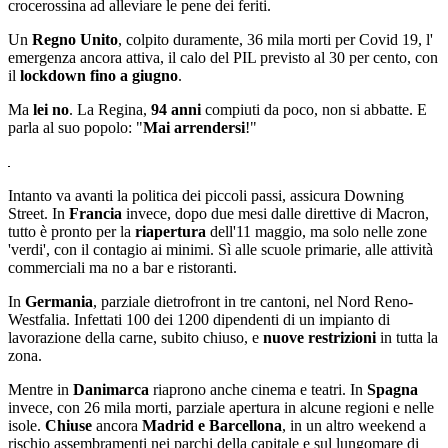
crocerossina ad alleviare le pene dei feriti.
Un
Regno Unito
, colpito duramente, 36 mila morti per Covid 19, l'
emergenza ancora attiva, il calo del PIL previsto al 30 per cento, con
il
lockdown fino a giugno
.
Ma
lei no
. La Regina,
94 anni
compiuti da poco, non si abbatte. E
parla al suo popolo: "
Mai arrendersi
!"
Intanto va avanti la politica dei piccoli passi, assicura Downing
Street. In
Francia
invece, dopo due mesi dalle direttive di Macron,
tutto è pronto per la
riapertura
dell'11 maggio, ma solo nelle zone
'verdi', con il contagio ai minimi. Sì alle scuole primarie, alle attività
commerciali ma no a bar e ristoranti.
In
Germania
, parziale dietrofront in tre cantoni, nel Nord Reno-
Westfalia. Infettati 100 dei 1200 dipendenti di un impianto di
lavorazione della carne, subito chiuso, e
nuove restrizioni
in tutta la
zona.
Mentre in
Danimarca
riaprono anche cinema e teatri. In
Spagna
invece, con 26 mila morti, parziale apertura in alcune regioni e nelle
isole.
Chiuse
ancora
Madrid e Barcellona
, in un altro weekend a
rischio assembramenti nei parchi della capitale e sul lungomare di