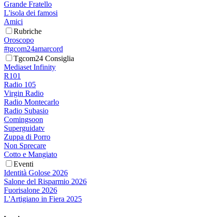
Grande Fratello
L'isola dei famosi
Amici
Rubriche
Oroscopo
#tgcom24amarcord
Tgcom24 Consiglia
Mediaset Infinity
R101
Radio 105
Virgin Radio
Radio Montecarlo
Radio Subasio
Comingsoon
Superguidatv
Zuppa di Porro
Non Sprecare
Cotto e Mangiato
Eventi
Identità Golose 2026
Salone del Risparmio 2026
Fuorisalone 2026
L'Artigiano in Fiera 2025