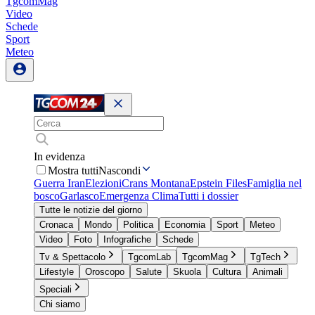
TgcomMag
Video
Schede
Sport
Meteo
In evidenza
Mostra tutti
Nascondi
Guerra Iran
Elezioni
Crans Montana
Epstein Files
Famiglia nel
bosco
Garlasco
Emergenza Clima
Tutti i dossier
Tutte le notizie del giorno
Cronaca
Mondo
Politica
Economia
Sport
Meteo
Video
Foto
Infografiche
Schede
Tv & Spettacolo
TgcomLab
TgcomMag
TgTech
Lifestyle
Oroscopo
Salute
Skuola
Cultura
Animali
Speciali
Chi siamo