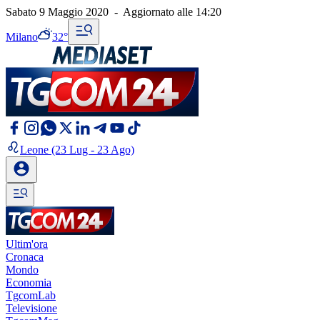
Sabato 9 Maggio 2020
-
Aggiornato alle
14:20
Milano
32°
Leone
(23 Lug - 23 Ago)
Ultim'ora
Cronaca
Mondo
Economia
TgcomLab
Televisione