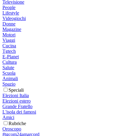
Televisione
People
Lifestyle
Videogiochi
Donne
Magazine
Motori
Viaggi
Cucina
Tgtech
E-Planet
Cultura
Salute
Scuola
Animali
Spazio
Speciali
Elezioni Italia
Elezioni estero
Grande Fratello
L'isola dei famosi
Amici
Rubriche
Oroscopo
#tgcom24amarcord