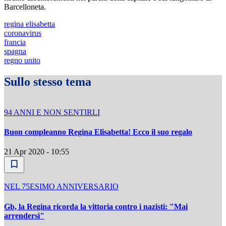
Barcelloneta.
regina elisabetta
coronavirus
francia
spagna
regno unito
Sullo stesso tema
94 ANNI E NON SENTIRLI
Buon compleanno Regina Elisabetta! Ecco il suo regalo
21 Apr 2020 - 10:55
NEL 75ESIMO ANNIVERSARIO
Gb, la Regina ricorda la vittoria contro i nazisti: "Mai
arrendersi"