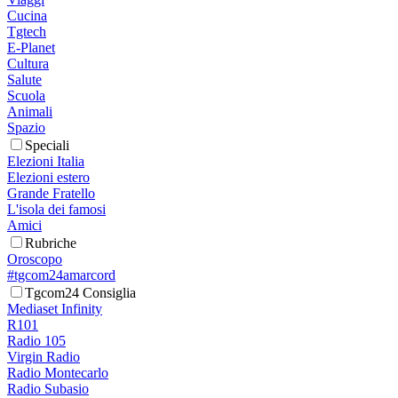
Cucina
Tgtech
E-Planet
Cultura
Salute
Scuola
Animali
Spazio
Speciali
Elezioni Italia
Elezioni estero
Grande Fratello
L'isola dei famosi
Amici
Rubriche
Oroscopo
#tgcom24amarcord
Tgcom24 Consiglia
Mediaset Infinity
R101
Radio 105
Virgin Radio
Radio Montecarlo
Radio Subasio