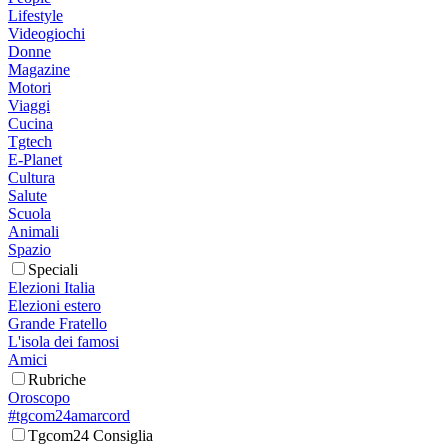
Lifestyle
Videogiochi
Donne
Magazine
Motori
Viaggi
Cucina
Tgtech
E-Planet
Cultura
Salute
Scuola
Animali
Spazio
Speciali
Elezioni Italia
Elezioni estero
Grande Fratello
L'isola dei famosi
Amici
Rubriche
Oroscopo
#tgcom24amarcord
Tgcom24 Consiglia