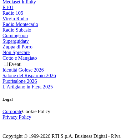
Mediaset Infinity
R101
Radio 105
Virgin Radio
Radio Montecarlo
Radio Subasio
Comingsoon
Superguidatv
Zuppa di Porro
Non Sprecare
Cotto e Mangiato
Eventi
Identità Golose 2026
Salone del Risparmio 2026
Fuorisalone 2026
L'Artigiano in Fiera 2025
Legal
Corporate
Cookie Policy
Privacy Policy
Copyright © 1999-
2026
RTI S.p.A. Business Digital - P.Iva