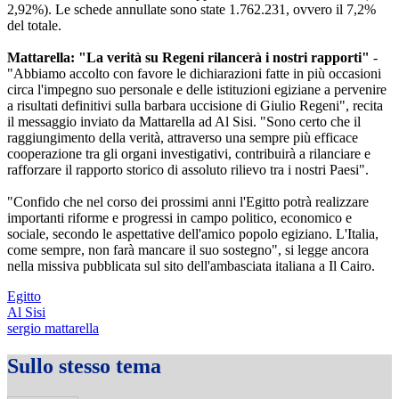
2,92%). Le schede annullate sono state 1.762.231, ovvero il 7,2%
del totale.
Mattarella: "La verità su Regeni rilancerà i nostri rapporti"
-
"Abbiamo accolto con favore le dichiarazioni fatte in più occasioni
circa l'impegno suo personale e delle istituzioni egiziane a pervenire
a risultati definitivi sulla barbara uccisione di Giulio Regeni", recita
il messaggio inviato da Mattarella ad Al Sisi. "Sono certo che il
raggiungimento della verità, attraverso una sempre più efficace
cooperazione tra gli organi investigativi, contribuirà a rilanciare e
rafforzare il rapporto storico di assoluto rilievo tra i nostri Paesi".
"Confido che nel corso dei prossimi anni l'Egitto potrà realizzare
importanti riforme e progressi in campo politico, economico e
sociale, secondo le aspettative dell'amico popolo egiziano. L'Italia,
come sempre, non farà mancare il suo sostegno", si legge ancora
nella missiva pubblicata sul sito dell'ambasciata italiana a Il Cairo.
Egitto
Al Sisi
sergio mattarella
Sullo stesso tema