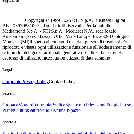
Seguici su
Copyright © 1999-
2026
RTI S.p.A. Business Digital -
P.Iva 03976881007 - Tutti i diritti riservati - Per la pubblicità
Mediamond S.p.A. - RTI S.p.A., Mediaset N.V., sede legale
Amsterdam (Paesi Bassi) - Uffici Viale Europa 46, 20093 Cologno
Monzese (MI)
Rispetto ai contenuti e ai dati personali trasmessi e/o
riprodotti è vietata ogni utilizzazione funzionale all’addestramento di
sistemi di intelligenza artificiale generativa. È altresì fatto divieto
espresso di utilizzare mezzi automatizzati di data scraping.
Legal
Corporate
Privacy Policy
Cookie Policy
Sezioni
Cronaca
Mondo
Economia
Politica
Spettacolo
Televisione
People
Lifestyl
Planet
Cultura
Salute
Scuola
Animali
Spazio
Speciali
Elezioni Italia
Elezioni estero
Grande Fratello
L'isola dei famosi
Amici