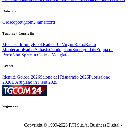
Rubriche
Oroscopo
#tgcom24amarcord
Tgcom24 Consiglia
Mediaset Infinity
R101
Radio 105
Virgin Radio
Radio
Montecarlo
Radio Subasio
Comingsoon
Superguidatv
Zuppa di
Porro
Non Sprecare
Cotto e Mangiato
Eventi
Identità Golose 2026
Salone del Risparmio 2026
Fuorisalone
2026
L'Artigiano in Fiera 2025
Seguici su
Copyright © 1999-
2026
RTI S.p.A. Business Digital -