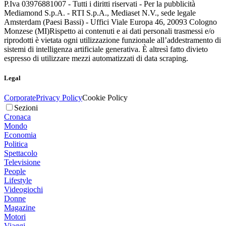
P.Iva 03976881007 - Tutti i diritti riservati - Per la pubblicità
Mediamond S.p.A. - RTI S.p.A., Mediaset N.V., sede legale
Amsterdam (Paesi Bassi) - Uffici Viale Europa 46, 20093 Cologno
Monzese (MI)
Rispetto ai contenuti e ai dati personali trasmessi e/o
riprodotti è vietata ogni utilizzazione funzionale all’addestramento di
sistemi di intelligenza artificiale generativa. È altresì fatto divieto
espresso di utilizzare mezzi automatizzati di data scraping.
Legal
Corporate
Privacy Policy
Cookie Policy
Sezioni
Cronaca
Mondo
Economia
Politica
Spettacolo
Televisione
People
Lifestyle
Videogiochi
Donne
Magazine
Motori
Viaggi