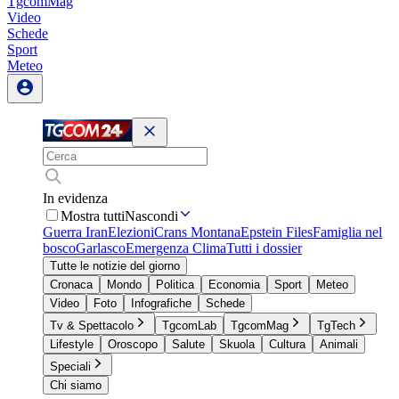
TgcomMag
Video
Schede
Sport
Meteo
In evidenza
Mostra tutti
Nascondi
Guerra Iran
Elezioni
Crans Montana
Epstein Files
Famiglia nel
bosco
Garlasco
Emergenza Clima
Tutti i dossier
Tutte le notizie del giorno
Cronaca
Mondo
Politica
Economia
Sport
Meteo
Video
Foto
Infografiche
Schede
Tv & Spettacolo
TgcomLab
TgcomMag
TgTech
Lifestyle
Oroscopo
Salute
Skuola
Cultura
Animali
Speciali
Chi siamo