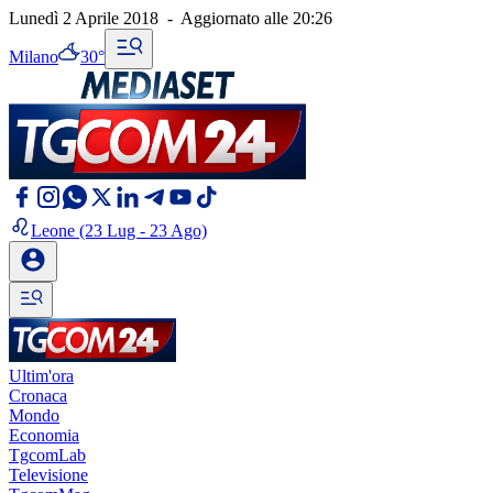
Lunedì 2 Aprile 2018
-
Aggiornato alle
20:26
Milano
30°
Leone
(23 Lug - 23 Ago)
Ultim'ora
Cronaca
Mondo
Economia
TgcomLab
Televisione