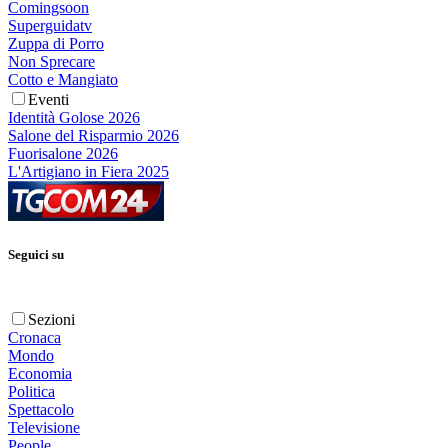
Comingsoon
Superguidatv
Zuppa di Porro
Non Sprecare
Cotto e Mangiato
Eventi
Identità Golose 2026
Salone del Risparmio 2026
Fuorisalone 2026
L'Artigiano in Fiera 2025
Seguici su
Sezioni
Cronaca
Mondo
Economia
Politica
Spettacolo
Televisione
People