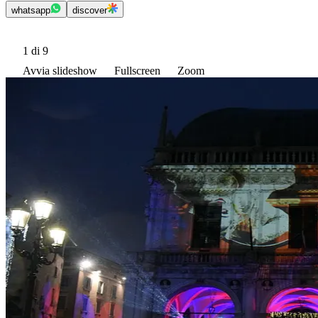
whatsapp
discover
1
di 9
Avvia slideshow
Fullscreen
Zoom