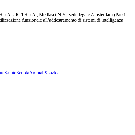
d S.p.A. - RTI S.p.A., Mediaset N.V., sede legale Amsterdam (Paesi
utilizzazione funzionale all’addestramento di sistemi di intelligenza
ura
Salute
Scuola
Animali
Spazio