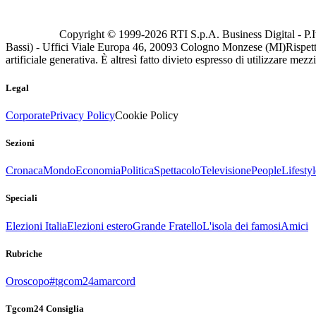
Copyright © 1999-
2026
RTI S.p.A. Business Digital - P.I
Bassi) - Uffici Viale Europa 46, 20093 Cologno Monzese (MI)
Rispett
artificiale generativa. È altresì fatto divieto espresso di utilizzare mez
Legal
Corporate
Privacy Policy
Cookie Policy
Sezioni
Cronaca
Mondo
Economia
Politica
Spettacolo
Televisione
People
Lifestyl
Speciali
Elezioni Italia
Elezioni estero
Grande Fratello
L'isola dei famosi
Amici
Rubriche
Oroscopo
#tgcom24amarcord
Tgcom24 Consiglia