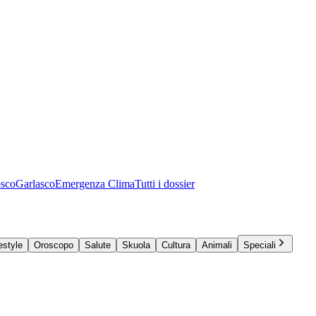
osco
Garlasco
Emergenza Clima
Tutti i dossier
estyle
Oroscopo
Salute
Skuola
Cultura
Animali
Speciali