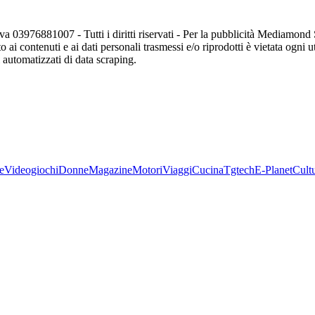
va 03976881007 - Tutti i diritti riservati - Per la pubblicità Mediamon
o ai contenuti e ai dati personali trasmessi e/o riprodotti è vietata ogni 
zi automatizzati di data scraping.
e
Videogiochi
Donne
Magazine
Motori
Viaggi
Cucina
Tgtech
E-Planet
Cult