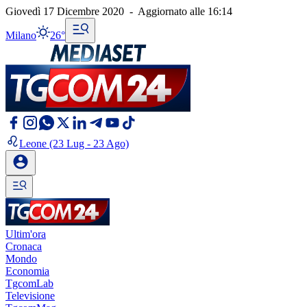
Giovedì 17 Dicembre 2020
-
Aggiornato alle
16:14
Milano
26°
Leone
(23 Lug - 23 Ago)
Ultim'ora
Cronaca
Mondo
Economia
TgcomLab
Televisione