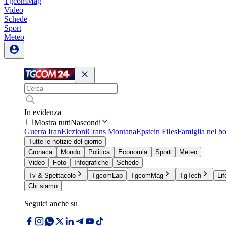
TgcomMag
Video
Schede
Sport
Meteo
In evidenza
Mostra tutti
Nascondi
Guerra Iran
Elezioni
Crans Montana
Epstein Files
Famiglia nel b
Tutte le notizie del giorno
Cronaca
Mondo
Politica
Economia
Sport
Meteo
Video
Foto
Infografiche
Schede
Tv & Spettacolo
TgcomLab
TgcomMag
TgTech
Lif
Chi siamo
Seguici anche su