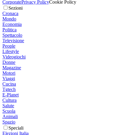
Corporate
Privacy Policy
Cookie Policy
Sezioni
Cronaca
Mondo
Economia
Politica
Spettacolo
Televisione
People
Lifestyle
Videogiochi
Donne
Magazine
Motori
Viaggi
Cucina
Tgtech
E-Planet
Cultura
Salute
Scuola
Animali
Spazio
Speciali
Elezioni Italia