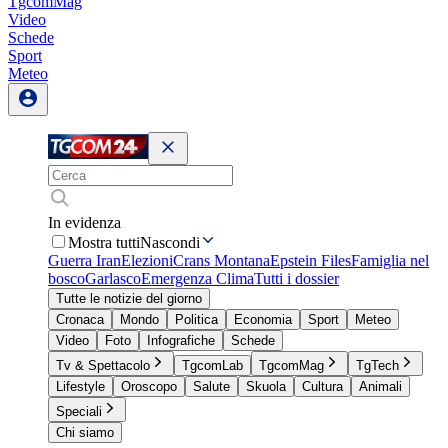
TgcomMag
Video
Schede
Sport
Meteo
In evidenza
Mostra tutti
Nascondi
Guerra Iran
Elezioni
Crans Montana
Epstein Files
Famiglia nel
bosco
Garlasco
Emergenza Clima
Tutti i dossier
Tutte le notizie del giorno
Cronaca
Mondo
Politica
Economia
Sport
Meteo
Video
Foto
Infografiche
Schede
Tv & Spettacolo
TgcomLab
TgcomMag
TgTech
Lifestyle
Oroscopo
Salute
Skuola
Cultura
Animali
Speciali
Chi siamo