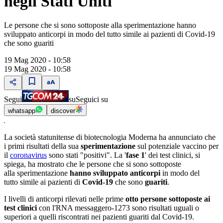
negli Stati Uniti
Le persone che si sono sottoposte alla sperimentazione hanno
sviluppato anticorpi in modo del tutto simile ai pazienti di Covid-19
che sono guariti
19 Mag 2020 - 10:58
19 Mag 2020 - 10:58
Segui
su
Seguici su
whatsapp
discover
La società statunitense di biotecnologia Moderna ha annunciato che
i primi risultati della sua
sperimentazione
sul potenziale vaccino per
il
coronavirus
sono stati "positivi". La '
fase 1
' dei test clinici, si
spiega, ha mostrato che le persone che si sono sottoposte
alla sperimentazione
hanno sviluppato anticorpi
in modo del
tutto simile ai pazienti di
Covid-19
che sono
guariti
.
I livelli di anticorpi rilevati nelle prime
otto persone sottoposte ai
test clinici
con l'RNA messaggero-1273 sono risultati uguali o
superiori a quelli riscontrati nei pazienti guariti dal Covid-19.