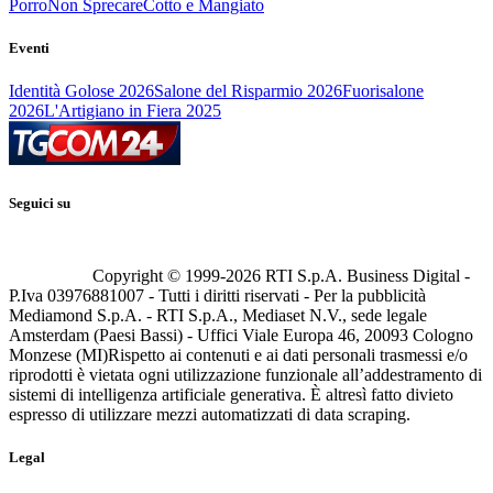
Porro
Non Sprecare
Cotto e Mangiato
Eventi
Identità Golose 2026
Salone del Risparmio 2026
Fuorisalone
2026
L'Artigiano in Fiera 2025
Seguici su
Copyright © 1999-
2026
RTI S.p.A. Business Digital -
P.Iva 03976881007 - Tutti i diritti riservati - Per la pubblicità
Mediamond S.p.A. - RTI S.p.A., Mediaset N.V., sede legale
Amsterdam (Paesi Bassi) - Uffici Viale Europa 46, 20093 Cologno
Monzese (MI)
Rispetto ai contenuti e ai dati personali trasmessi e/o
riprodotti è vietata ogni utilizzazione funzionale all’addestramento di
sistemi di intelligenza artificiale generativa. È altresì fatto divieto
espresso di utilizzare mezzi automatizzati di data scraping.
Legal