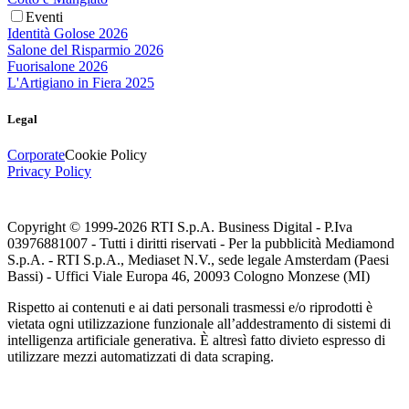
Eventi
Identità Golose 2026
Salone del Risparmio 2026
Fuorisalone 2026
L'Artigiano in Fiera 2025
Legal
Corporate
Cookie Policy
Privacy Policy
Copyright © 1999-
2026
RTI S.p.A. Business Digital - P.Iva
03976881007 - Tutti i diritti riservati - Per la pubblicità Mediamond
S.p.A. - RTI S.p.A., Mediaset N.V., sede legale Amsterdam (Paesi
Bassi) - Uffici Viale Europa 46, 20093 Cologno Monzese (MI)
Rispetto ai contenuti e ai dati personali trasmessi e/o riprodotti è
vietata ogni utilizzazione funzionale all’addestramento di sistemi di
intelligenza artificiale generativa. È altresì fatto divieto espresso di
utilizzare mezzi automatizzati di data scraping.