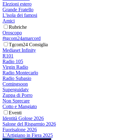
Elezioni estero
Grande Fratello
L'isola dei famosi
Amici
Rubriche
Oroscopo
#tgcom24amarcord
Tgcom24 Consiglia
Mediaset Infinity
R101
Radio 105
Virgin Radio
Radio Montecarlo
Radio Subasio
Comingsoon
Superguidatv
Zuppa di Porro
Non Sprecare
Cotto e Mangiato
Eventi
Identità Golose 2026
Salone del Risparmio 2026
Fuorisalone 2026
L'Artigiano in Fiera 2025