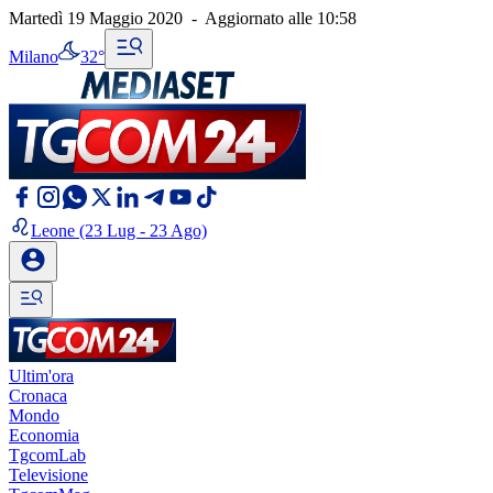
Martedì 19 Maggio 2020
-
Aggiornato alle
10:58
Milano
32°
Leone
(23 Lug - 23 Ago)
Ultim'ora
Cronaca
Mondo
Economia
TgcomLab
Televisione