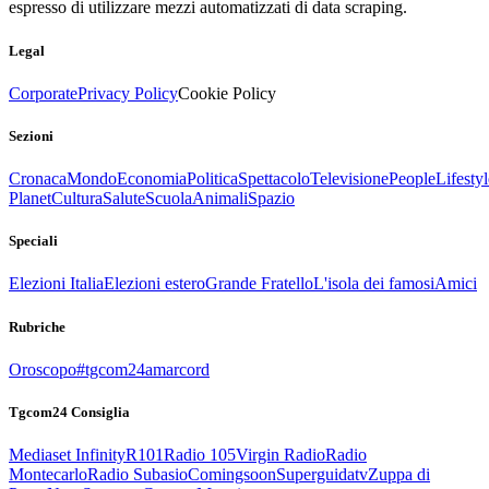
espresso di utilizzare mezzi automatizzati di data scraping.
Legal
Corporate
Privacy Policy
Cookie Policy
Sezioni
Cronaca
Mondo
Economia
Politica
Spettacolo
Televisione
People
Lifestyl
Planet
Cultura
Salute
Scuola
Animali
Spazio
Speciali
Elezioni Italia
Elezioni estero
Grande Fratello
L'isola dei famosi
Amici
Rubriche
Oroscopo
#tgcom24amarcord
Tgcom24 Consiglia
Mediaset Infinity
R101
Radio 105
Virgin Radio
Radio
Montecarlo
Radio Subasio
Comingsoon
Superguidatv
Zuppa di