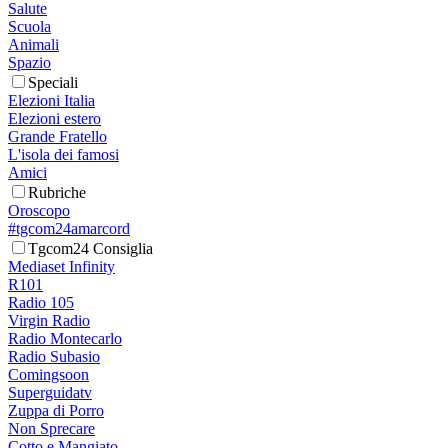
Salute
Scuola
Animali
Spazio
Speciali
Elezioni Italia
Elezioni estero
Grande Fratello
L'isola dei famosi
Amici
Rubriche
Oroscopo
#tgcom24amarcord
Tgcom24 Consiglia
Mediaset Infinity
R101
Radio 105
Virgin Radio
Radio Montecarlo
Radio Subasio
Comingsoon
Superguidatv
Zuppa di Porro
Non Sprecare
Cotto e Mangiato