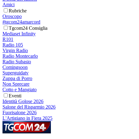
Amici
Rubriche
Oroscopo
#tgcom24amarcord
Tgcom24 Consiglia
Mediaset Infinity
R101
Radio 105
Virgin Radio
Radio Montecarlo
Radio Subasio
Comingsoon
Superguidatv
Zuppa di Porro
Non Sprecare
Cotto e Mangiato
Eventi
Identità Golose 2026
Salone del Risparmio 2026
Fuorisalone 2026
L'Artigiano in Fiera 2025