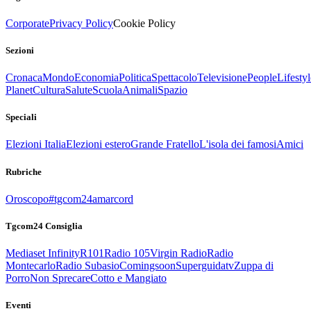
Corporate
Privacy Policy
Cookie Policy
Sezioni
Cronaca
Mondo
Economia
Politica
Spettacolo
Televisione
People
Lifestyl
Planet
Cultura
Salute
Scuola
Animali
Spazio
Speciali
Elezioni Italia
Elezioni estero
Grande Fratello
L'isola dei famosi
Amici
Rubriche
Oroscopo
#tgcom24amarcord
Tgcom24 Consiglia
Mediaset Infinity
R101
Radio 105
Virgin Radio
Radio
Montecarlo
Radio Subasio
Comingsoon
Superguidatv
Zuppa di
Porro
Non Sprecare
Cotto e Mangiato
Eventi