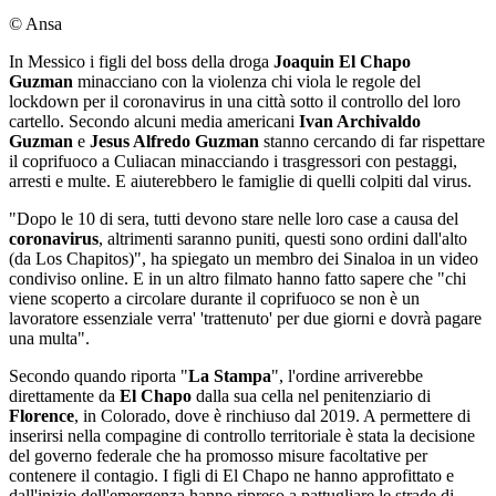
© Ansa
In Messico i figli del boss della droga
Joaquin El Chapo
Guzman
minacciano con la violenza chi viola le regole del
lockdown per il coronavirus in una città sotto il controllo del loro
cartello. Secondo alcuni media americani
Ivan Archivaldo
Guzman
e
Jesus Alfredo Guzman
stanno cercando di far rispettare
il coprifuoco a Culiacan minacciando i trasgressori con pestaggi,
arresti e multe. E aiuterebbero le famiglie di quelli colpiti dal virus.
"Dopo le 10 di sera, tutti devono stare nelle loro case a causa del
coronavirus
, altrimenti saranno puniti, questi sono ordini dall'alto
(da Los Chapitos)", ha spiegato un membro dei Sinaloa in un video
condiviso online. E in un altro filmato hanno fatto sapere che "chi
viene scoperto a circolare durante il coprifuoco se non è un
lavoratore essenziale verra' 'trattenuto' per due giorni e dovrà pagare
una multa".
Secondo quando riporta "
La Stampa
", l'ordine arriverebbe
direttamente da
El Chapo
dalla sua cella nel penitenziario di
Florence
, in Colorado, dove è rinchiuso dal 2019. A permettere di
inserirsi nella compagine di controllo territoriale è stata la decisione
del governo federale che ha promosso misure facoltative per
contenere il contagio. I figli di El Chapo ne hanno approfittato e
dall'inizio dell'emergenza hanno ripreso a pattugliare le strade di