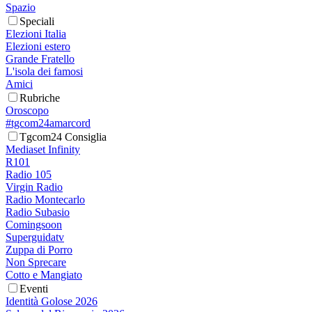
Spazio
Speciali
Elezioni Italia
Elezioni estero
Grande Fratello
L'isola dei famosi
Amici
Rubriche
Oroscopo
#tgcom24amarcord
Tgcom24 Consiglia
Mediaset Infinity
R101
Radio 105
Virgin Radio
Radio Montecarlo
Radio Subasio
Comingsoon
Superguidatv
Zuppa di Porro
Non Sprecare
Cotto e Mangiato
Eventi
Identità Golose 2026