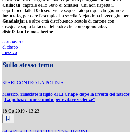
Culiacàn
, capitale dello Stato di
Sinaloa
. Chi non rispetta il
coprifuoco dalle 10 di sera viene sequestrato per qualche giorno e
torturato
, per dare l'esempio. La sorella Alejandrina invece gira per
Guadalajara
e altre città distribuendo scatole di cartone con
disegnate sopra la faccia del padre che contengono
cibo,
disinfettanti e mascherine
.
coronavirus
el chapo
messico
Sullo stesso tema
SPARI CONTRO LA POLIZIA
Messico, rilasciato il figlio di El Chapo dopo la rivolta dei narcos
| La polizia: "unico modo per evitare violenze"
18 Ott 2019 - 13:23
GUARDA IL VIDEO DELL'ESECUZIONE