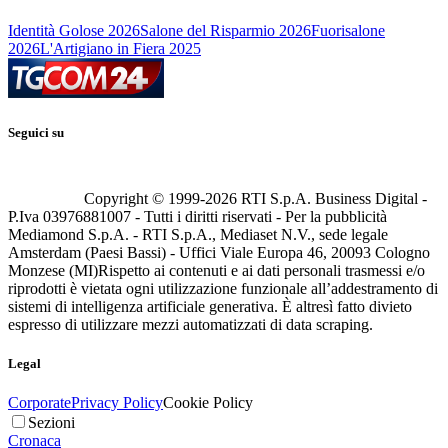
Identità Golose 2026
Salone del Risparmio 2026
Fuorisalone
2026
L'Artigiano in Fiera 2025
Seguici su
Copyright © 1999-
2026
RTI S.p.A. Business Digital -
P.Iva 03976881007 - Tutti i diritti riservati - Per la pubblicità
Mediamond S.p.A. - RTI S.p.A., Mediaset N.V., sede legale
Amsterdam (Paesi Bassi) - Uffici Viale Europa 46, 20093 Cologno
Monzese (MI)
Rispetto ai contenuti e ai dati personali trasmessi e/o
riprodotti è vietata ogni utilizzazione funzionale all’addestramento di
sistemi di intelligenza artificiale generativa. È altresì fatto divieto
espresso di utilizzare mezzi automatizzati di data scraping.
Legal
Corporate
Privacy Policy
Cookie Policy
Sezioni
Cronaca