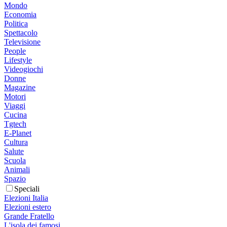
Mondo
Economia
Politica
Spettacolo
Televisione
People
Lifestyle
Videogiochi
Donne
Magazine
Motori
Viaggi
Cucina
Tgtech
E-Planet
Cultura
Salute
Scuola
Animali
Spazio
Speciali
Elezioni Italia
Elezioni estero
Grande Fratello
L'isola dei famosi