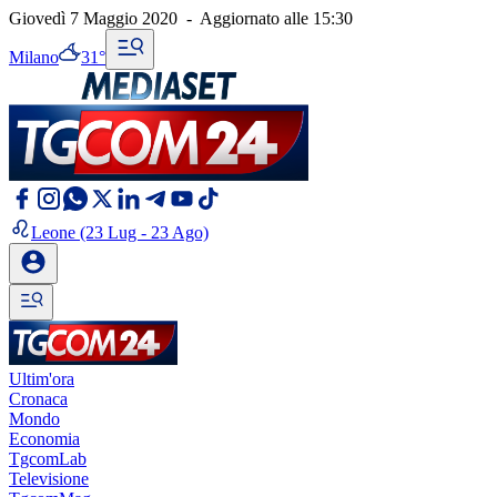
Giovedì 7 Maggio 2020
-
Aggiornato alle
15:30
Milano
31°
Leone
(23 Lug - 23 Ago)
Ultim'ora
Cronaca
Mondo
Economia
TgcomLab
Televisione