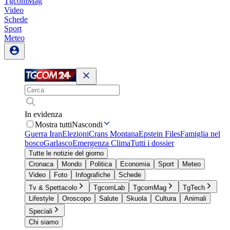
TgcomMag
Video
Schede
Sport
Meteo
In evidenza
Mostra tutti
Nascondi
Guerra Iran
Elezioni
Crans Montana
Epstein Files
Famiglia nel
bosco
Garlasco
Emergenza Clima
Tutti i dossier
Tutte le notizie del giorno
Cronaca
Mondo
Politica
Economia
Sport
Meteo
Video
Foto
Infografiche
Schede
Tv & Spettacolo
TgcomLab
TgcomMag
TgTech
Lifestyle
Oroscopo
Salute
Skuola
Cultura
Animali
Speciali
Chi siamo