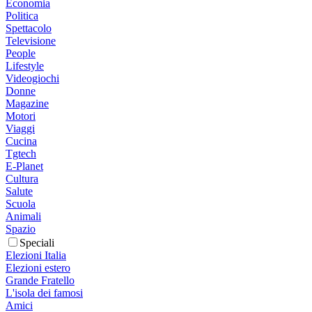
Economia
Politica
Spettacolo
Televisione
People
Lifestyle
Videogiochi
Donne
Magazine
Motori
Viaggi
Cucina
Tgtech
E-Planet
Cultura
Salute
Scuola
Animali
Spazio
Speciali
Elezioni Italia
Elezioni estero
Grande Fratello
L'isola dei famosi
Amici