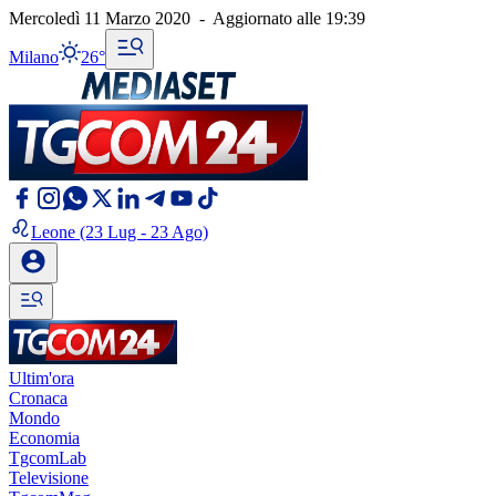
Mercoledì 11 Marzo 2020
-
Aggiornato alle
19:39
Milano
26°
Leone
(23 Lug - 23 Ago)
Ultim'ora
Cronaca
Mondo
Economia
TgcomLab
Televisione