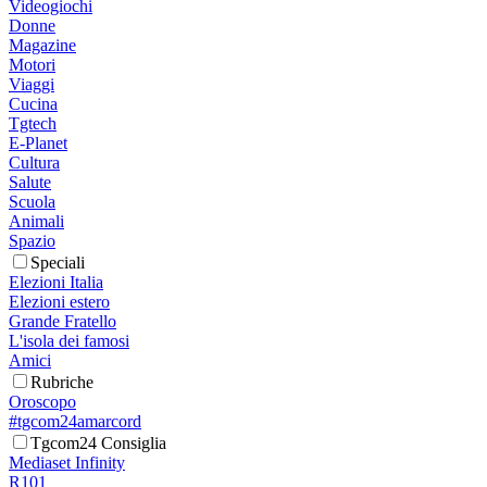
Videogiochi
Donne
Magazine
Motori
Viaggi
Cucina
Tgtech
E-Planet
Cultura
Salute
Scuola
Animali
Spazio
Speciali
Elezioni Italia
Elezioni estero
Grande Fratello
L'isola dei famosi
Amici
Rubriche
Oroscopo
#tgcom24amarcord
Tgcom24 Consiglia
Mediaset Infinity
R101