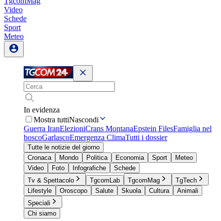
TgcomMag
Video
Schede
Sport
Meteo
In evidenza
Mostra tutti
Nascondi
Guerra Iran
Elezioni
Crans Montana
Epstein Files
Famiglia nel
bosco
Garlasco
Emergenza Clima
Tutti i dossier
Tutte le notizie del giorno
Cronaca
Mondo
Politica
Economia
Sport
Meteo
Video
Foto
Infografiche
Schede
Tv & Spettacolo
TgcomLab
TgcomMag
TgTech
Lifestyle
Oroscopo
Salute
Skuola
Cultura
Animali
Speciali
Chi siamo