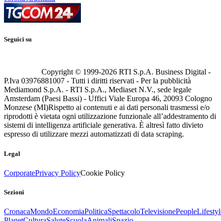
Seguici su
Copyright © 1999-
2026
RTI S.p.A. Business Digital -
P.Iva 03976881007 - Tutti i diritti riservati - Per la pubblicità
Mediamond S.p.A. - RTI S.p.A., Mediaset N.V., sede legale
Amsterdam (Paesi Bassi) - Uffici Viale Europa 46, 20093 Cologno
Monzese (MI)
Rispetto ai contenuti e ai dati personali trasmessi e/o
riprodotti è vietata ogni utilizzazione funzionale all’addestramento di
sistemi di intelligenza artificiale generativa. È altresì fatto divieto
espresso di utilizzare mezzi automatizzati di data scraping.
Legal
Corporate
Privacy Policy
Cookie Policy
Sezioni
Cronaca
Mondo
Economia
Politica
Spettacolo
Televisione
People
Lifestyl
Planet
Cultura
Salute
Scuola
Animali
Spazio