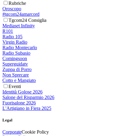
Rubriche
Oroscopo
#tgcom24amarcord
Tgcom24 Consiglia
Mediaset Infinity
R101
Radio 105
Virgin Radio
Radio Montecarlo
Radio Subasio
Comingsoon
Superguidatv
Zuppa di Porro
Non Sprecare
Cotto e Mangiato
Eventi
Identità Golose 2026
Salone del Risparmio 2026
Fuorisalone 2026
L'Artigiano in Fiera 2025
Legal
Corporate
Cookie Policy