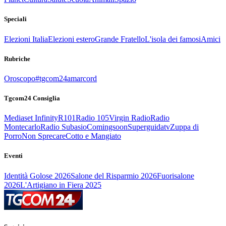
Speciali
Elezioni Italia
Elezioni estero
Grande Fratello
L'isola dei famosi
Amici
Rubriche
Oroscopo
#tgcom24amarcord
Tgcom24 Consiglia
Mediaset Infinity
R101
Radio 105
Virgin Radio
Radio
Montecarlo
Radio Subasio
Comingsoon
Superguidatv
Zuppa di
Porro
Non Sprecare
Cotto e Mangiato
Eventi
Identità Golose 2026
Salone del Risparmio 2026
Fuorisalone
2026
L'Artigiano in Fiera 2025