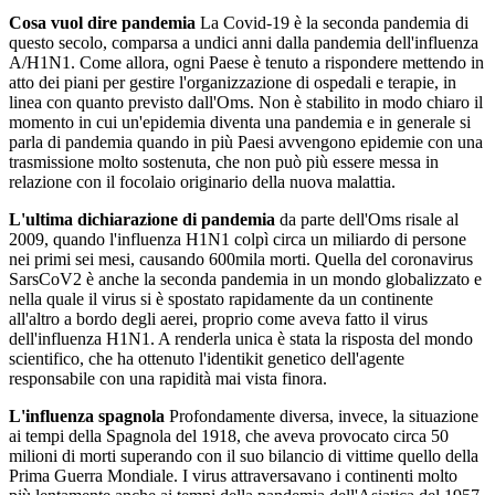
Cosa vuol dire pandemia
La Covid-19 è la seconda pandemia di
questo secolo, comparsa a undici anni dalla pandemia dell'influenza
A/H1N1. Come allora, ogni Paese è tenuto a rispondere mettendo in
atto dei piani per gestire l'organizzazione di ospedali e terapie, in
linea con quanto previsto dall'Oms. Non è stabilito in modo chiaro il
momento in cui un'epidemia diventa una pandemia e in generale si
parla di pandemia quando in più Paesi avvengono epidemie con una
trasmissione molto sostenuta, che non può più essere messa in
relazione con il focolaio originario della nuova malattia.
L'ultima dichiarazione di pandemia
da parte dell'Oms risale al
2009, quando l'influenza H1N1 colpì circa un miliardo di persone
nei primi sei mesi, causando 600mila morti. Quella del coronavirus
SarsCoV2 è anche la seconda pandemia in un mondo globalizzato e
nella quale il virus si è spostato rapidamente da un continente
all'altro a bordo degli aerei, proprio come aveva fatto il virus
dell'influenza H1N1. A renderla unica è stata la risposta del mondo
scientifico, che ha ottenuto l'identikit genetico dell'agente
responsabile con una rapidità mai vista finora.
L'influenza spagnola
Profondamente diversa, invece, la situazione
ai tempi della Spagnola del 1918, che aveva provocato circa 50
milioni di morti superando con il suo bilancio di vittime quello della
Prima Guerra Mondiale. I virus attraversavano i continenti molto