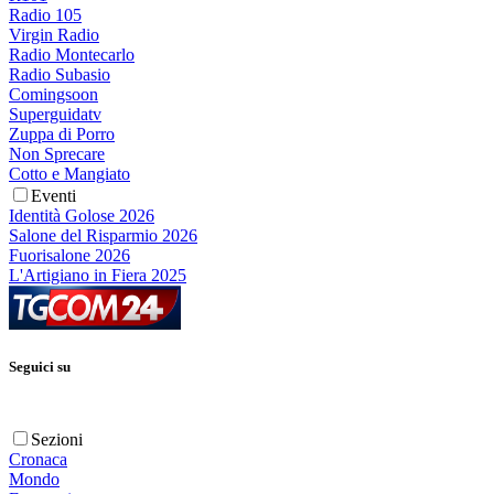
Radio 105
Virgin Radio
Radio Montecarlo
Radio Subasio
Comingsoon
Superguidatv
Zuppa di Porro
Non Sprecare
Cotto e Mangiato
Eventi
Identità Golose 2026
Salone del Risparmio 2026
Fuorisalone 2026
L'Artigiano in Fiera 2025
Seguici su
Sezioni
Cronaca
Mondo