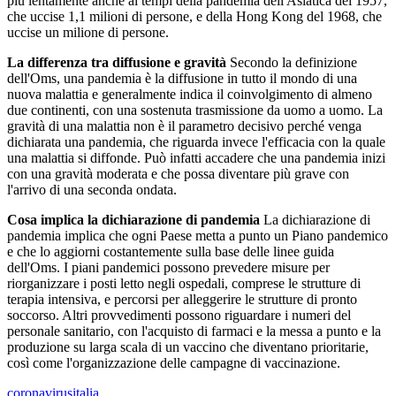
più lentamente anche ai tempi della pandemia dell'Asiatica del 1957,
che uccise 1,1 milioni di persone, e della Hong Kong del 1968, che
uccise un milione di persone.
La differenza tra diffusione e gravità
Secondo la definizione
dell'Oms, una pandemia è la diffusione in tutto il mondo di una
nuova malattia e generalmente indica il coinvolgimento di almeno
due continenti, con una sostenuta trasmissione da uomo a uomo. La
gravità di una malattia non è il parametro decisivo perché venga
dichiarata una pandemia, che riguarda invece l'efficacia con la quale
una malattia si diffonde. Può infatti accadere che una pandemia inizi
con una gravità moderata e che possa diventare più grave con
l'arrivo di una seconda ondata.
Cosa implica la dichiarazione di pandemia
La dichiarazione di
pandemia implica che ogni Paese metta a punto un Piano pandemico
e che lo aggiorni costantemente sulla base delle linee guida
dell'Oms. I piani pandemici possono prevedere misure per
riorganizzare i posti letto negli ospedali, comprese le strutture di
terapia intensiva, e percorsi per alleggerire le strutture di pronto
soccorso. Altri provvedimenti possono riguardare i numeri del
personale sanitario, con l'acquisto di farmaci e la messa a punto e la
produzione su larga scala di un vaccino che diventano prioritarie,
così come l'organizzazione delle campagne di vaccinazione.
coronavirusitalia