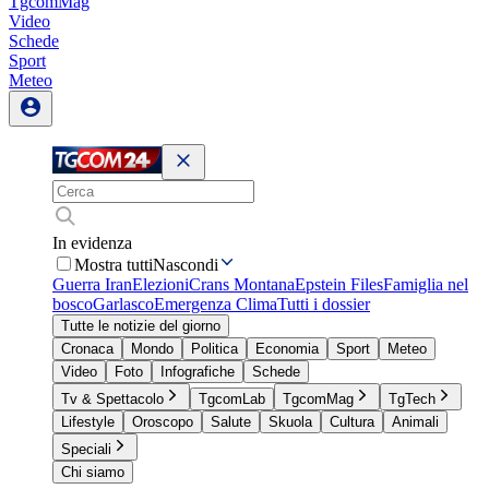
TgcomMag
Video
Schede
Sport
Meteo
In evidenza
Mostra tutti
Nascondi
Guerra Iran
Elezioni
Crans Montana
Epstein Files
Famiglia nel
bosco
Garlasco
Emergenza Clima
Tutti i dossier
Tutte le notizie del giorno
Cronaca
Mondo
Politica
Economia
Sport
Meteo
Video
Foto
Infografiche
Schede
Tv & Spettacolo
TgcomLab
TgcomMag
TgTech
Lifestyle
Oroscopo
Salute
Skuola
Cultura
Animali
Speciali
Chi siamo