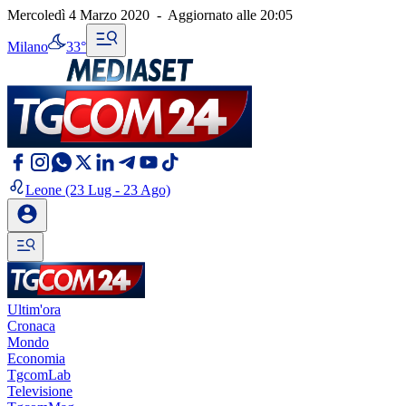
Mercoledì 4 Marzo 2020
-
Aggiornato alle
20:05
Milano
33°
Leone
(23 Lug - 23 Ago)
Ultim'ora
Cronaca
Mondo
Economia
TgcomLab
Televisione