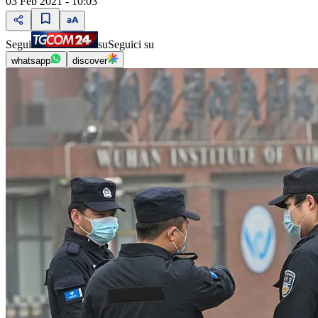
03 Feb 2021 - 10:03
Segui
su
Seguici su
whatsapp
discover