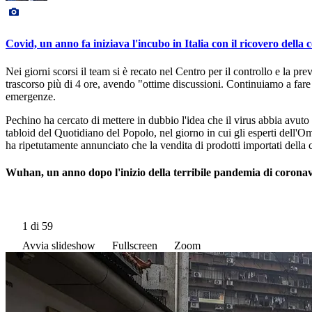
Covid, un anno fa iniziava l'incubo in Italia con il ricovero della 
Nei giorni scorsi il team si è recato nel Centro per il controllo e la p
trascorso più di 4 ore, avendo "ottime discussioni. Continuiamo a fa
emergenze.
Pechino ha cercato di mettere in dubbio l'idea che il virus abbia avut
tabloid del Quotidiano del Popolo, nel giorno in cui gli esperti dell'Om
ha ripetutamente annunciato che la vendita di prodotti importati della c
Wuhan, un anno dopo l'inizio della terribile pandemia di corona
1
di 59
Avvia slideshow
Fullscreen
Zoom