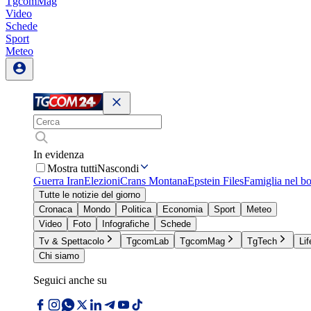
TgcomMag
Video
Schede
Sport
Meteo
In evidenza
Mostra tutti
Nascondi
Guerra Iran
Elezioni
Crans Montana
Epstein Files
Famiglia nel b
Tutte le notizie del giorno
Cronaca
Mondo
Politica
Economia
Sport
Meteo
Video
Foto
Infografiche
Schede
Tv & Spettacolo
TgcomLab
TgcomMag
TgTech
Lif
Chi siamo
Seguici anche su