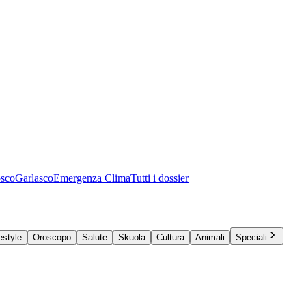
osco
Garlasco
Emergenza Clima
Tutti i dossier
estyle
Oroscopo
Salute
Skuola
Cultura
Animali
Speciali