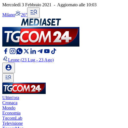
Mercoledì 3 Febbraio 2021
-
Aggiornato alle
10:03
Milano
26°
Leone
(23 Lug - 23 Ago)
Ultim'ora
Cronaca
Mondo
Economia
TgcomLab
Televisione