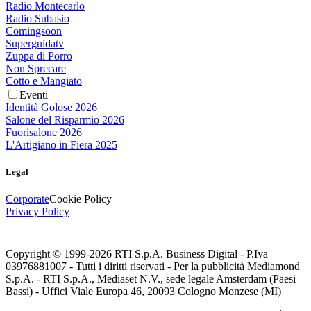
Radio Montecarlo
Radio Subasio
Comingsoon
Superguidatv
Zuppa di Porro
Non Sprecare
Cotto e Mangiato
Eventi
Identità Golose 2026
Salone del Risparmio 2026
Fuorisalone 2026
L'Artigiano in Fiera 2025
Legal
Corporate
Cookie Policy
Privacy Policy
Copyright © 1999-
2026
RTI S.p.A. Business Digital - P.Iva
03976881007 - Tutti i diritti riservati - Per la pubblicità Mediamond
S.p.A. - RTI S.p.A., Mediaset N.V., sede legale Amsterdam (Paesi
Bassi) - Uffici Viale Europa 46, 20093 Cologno Monzese (MI)