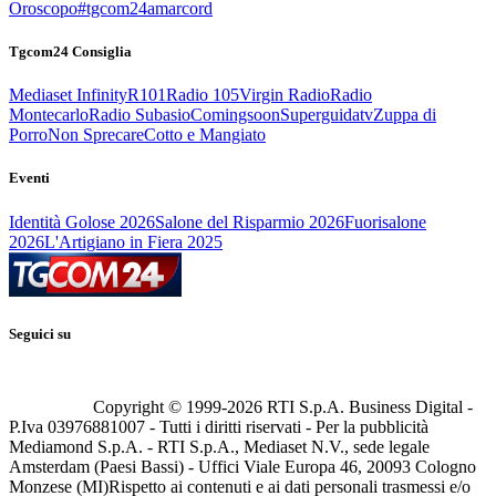
Oroscopo
#tgcom24amarcord
Tgcom24 Consiglia
Mediaset Infinity
R101
Radio 105
Virgin Radio
Radio
Montecarlo
Radio Subasio
Comingsoon
Superguidatv
Zuppa di
Porro
Non Sprecare
Cotto e Mangiato
Eventi
Identità Golose 2026
Salone del Risparmio 2026
Fuorisalone
2026
L'Artigiano in Fiera 2025
Seguici su
Copyright © 1999-
2026
RTI S.p.A. Business Digital -
P.Iva 03976881007 - Tutti i diritti riservati - Per la pubblicità
Mediamond S.p.A. - RTI S.p.A., Mediaset N.V., sede legale
Amsterdam (Paesi Bassi) - Uffici Viale Europa 46, 20093 Cologno
Monzese (MI)
Rispetto ai contenuti e ai dati personali trasmessi e/o