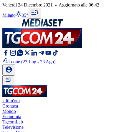
Venerdì 24 Dicembre 2021
-
Aggiornato alle
06:42
Milano
35°
Leone
(23 Lug - 23 Ago)
Ultim'ora
Cronaca
Mondo
Economia
TgcomLab
Televisione