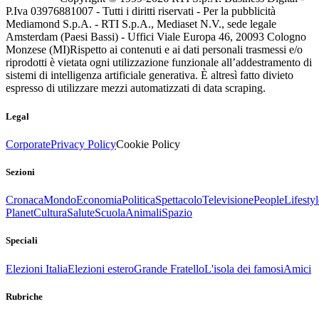
P.Iva 03976881007 - Tutti i diritti riservati - Per la pubblicità
Mediamond S.p.A. - RTI S.p.A., Mediaset N.V., sede legale
Amsterdam (Paesi Bassi) - Uffici Viale Europa 46, 20093 Cologno
Monzese (MI)
Rispetto ai contenuti e ai dati personali trasmessi e/o
riprodotti è vietata ogni utilizzazione funzionale all’addestramento di
sistemi di intelligenza artificiale generativa. È altresì fatto divieto
espresso di utilizzare mezzi automatizzati di data scraping.
Legal
Corporate
Privacy Policy
Cookie Policy
Sezioni
Cronaca
Mondo
Economia
Politica
Spettacolo
Televisione
People
Lifestyl
Planet
Cultura
Salute
Scuola
Animali
Spazio
Speciali
Elezioni Italia
Elezioni estero
Grande Fratello
L'isola dei famosi
Amici
Rubriche