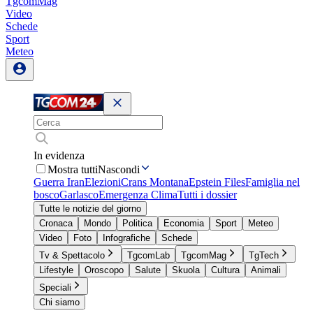
TgcomMag
Video
Schede
Sport
Meteo
In evidenza
Mostra tutti
Nascondi
Guerra Iran
Elezioni
Crans Montana
Epstein Files
Famiglia nel
bosco
Garlasco
Emergenza Clima
Tutti i dossier
Tutte le notizie del giorno
Cronaca
Mondo
Politica
Economia
Sport
Meteo
Video
Foto
Infografiche
Schede
Tv & Spettacolo
TgcomLab
TgcomMag
TgTech
Lifestyle
Oroscopo
Salute
Skuola
Cultura
Animali
Speciali
Chi siamo