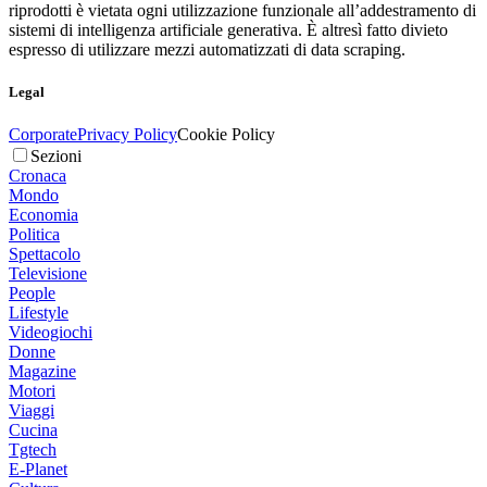
riprodotti è vietata ogni utilizzazione funzionale all’addestramento di
sistemi di intelligenza artificiale generativa. È altresì fatto divieto
espresso di utilizzare mezzi automatizzati di data scraping.
Legal
Corporate
Privacy Policy
Cookie Policy
Sezioni
Cronaca
Mondo
Economia
Politica
Spettacolo
Televisione
People
Lifestyle
Videogiochi
Donne
Magazine
Motori
Viaggi
Cucina
Tgtech
E-Planet