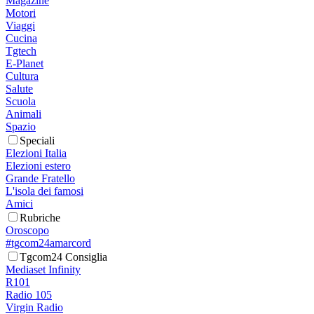
Magazine
Motori
Viaggi
Cucina
Tgtech
E-Planet
Cultura
Salute
Scuola
Animali
Spazio
Speciali
Elezioni Italia
Elezioni estero
Grande Fratello
L'isola dei famosi
Amici
Rubriche
Oroscopo
#tgcom24amarcord
Tgcom24 Consiglia
Mediaset Infinity
R101
Radio 105
Virgin Radio