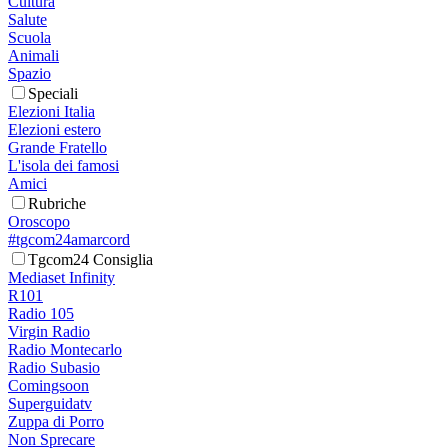
Cultura
Salute
Scuola
Animali
Spazio
Speciali
Elezioni Italia
Elezioni estero
Grande Fratello
L'isola dei famosi
Amici
Rubriche
Oroscopo
#tgcom24amarcord
Tgcom24 Consiglia
Mediaset Infinity
R101
Radio 105
Virgin Radio
Radio Montecarlo
Radio Subasio
Comingsoon
Superguidatv
Zuppa di Porro
Non Sprecare