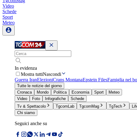
TgcomMag
Video
Schede
Sport
Meteo
In evidenza
Mostra tutti
Nascondi
Guerra Iran
Elezioni
Crans Montana
Epstein Files
Famiglia nel b
Tutte le notizie del giorno
Cronaca
Mondo
Politica
Economia
Sport
Meteo
Video
Foto
Infografiche
Schede
Tv & Spettacolo
TgcomLab
TgcomMag
TgTech
Lif
Chi siamo
Seguici anche su