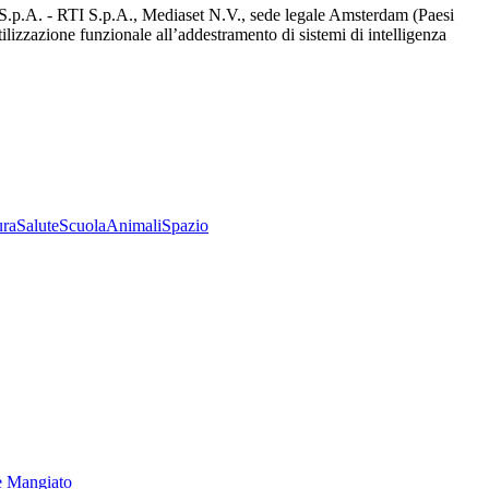
d S.p.A. - RTI S.p.A., Mediaset N.V., sede legale Amsterdam (Paesi
utilizzazione funzionale all’addestramento di sistemi di intelligenza
ura
Salute
Scuola
Animali
Spazio
e Mangiato