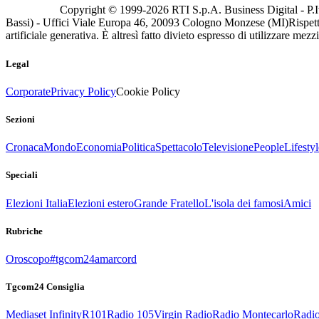
Copyright © 1999-
2026
RTI S.p.A. Business Digital - P.I
Bassi) - Uffici Viale Europa 46, 20093 Cologno Monzese (MI)
Rispett
artificiale generativa. È altresì fatto divieto espresso di utilizzare mez
Legal
Corporate
Privacy Policy
Cookie Policy
Sezioni
Cronaca
Mondo
Economia
Politica
Spettacolo
Televisione
People
Lifestyl
Speciali
Elezioni Italia
Elezioni estero
Grande Fratello
L'isola dei famosi
Amici
Rubriche
Oroscopo
#tgcom24amarcord
Tgcom24 Consiglia
Mediaset Infinity
R101
Radio 105
Virgin Radio
Radio Montecarlo
Radio