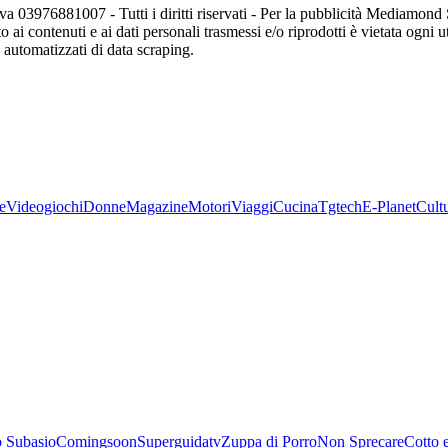
va 03976881007 - Tutti i diritti riservati - Per la pubblicità Mediamon
o ai contenuti e ai dati personali trasmessi e/o riprodotti è vietata ogni 
zi automatizzati di data scraping.
e
Videogiochi
Donne
Magazine
Motori
Viaggi
Cucina
Tgtech
E-Planet
Cult
 Subasio
Comingsoon
Superguidatv
Zuppa di Porro
Non Sprecare
Cotto 