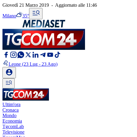
Giovedì 21 Marzo 2019
-
Aggiornato alle
11:46
Milano
35°
Leone
(23 Lug - 23 Ago)
Ultim'ora
Cronaca
Mondo
Economia
TgcomLab
Televisione