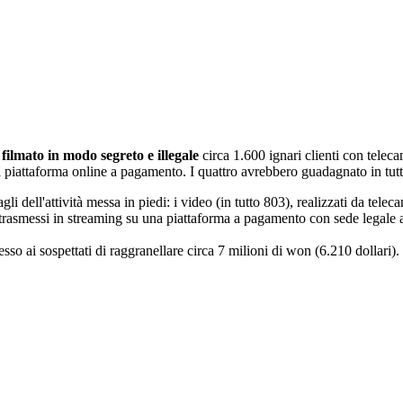
r
filmato in modo segreto e illegale
circa 1.600 ignari clienti con teleca
na piattaforma online a pagamento. I quattro avrebbero guadagnato in tutto
dell'attività messa in piedi: i video (in tutto 803), realizzati da teleca
 o trasmessi in streaming su una piattaforma a pagamento con sede legale a
so ai sospettati di raggranellare circa 7 milioni di won (6.210 dollari).