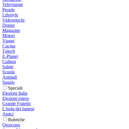
Televisione
People
Lifestyle
Videogiochi
Donne
Magazine
Motori
Viaggi
Cucina
Tgtech
E-Planet
Cultura
Salute
Scuola
Animali
Spazio
Speciali
Elezioni Italia
Elezioni estero
Grande Fratello
L'isola dei famosi
Amici
Rubriche
Oroscopo