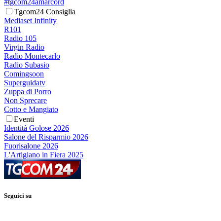
#tgcom24amarcord
Tgcom24 Consiglia
Mediaset Infinity
R101
Radio 105
Virgin Radio
Radio Montecarlo
Radio Subasio
Comingsoon
Superguidatv
Zuppa di Porro
Non Sprecare
Cotto e Mangiato
Eventi
Identità Golose 2026
Salone del Risparmio 2026
Fuorisalone 2026
L'Artigiano in Fiera 2025
Seguici su