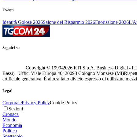
Eventi
Identità Golose 2026
Salone del Risparmio 2026
Fuorisalone 2026
L'Ar
Seguici su
Copyright © 1999-
2026
RTI S.p.A. Business Digital - P.I
Bassi) - Uffici Viale Europa 46, 20093 Cologno Monzese (MI)
Rispett
artificiale generativa. È altresì fatto divieto espresso di utilizzare mez
Legal
Corporate
Privacy Policy
Cookie Policy
Sezioni
Cronaca
Mondo
Economia
Politica
Spettacolo