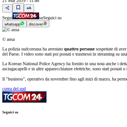
21 Mar 2019 - 11:46
Segui
su
Seguici su
whatsapp
discover
© ansa
La polizia sudcoreana ha arrestato
quattro persone
sospettate di ave
del Paese. I video sono stati poi postati e trasmessi in streaming su u
La Korean National Police Agency ha fornito in una nota anche i dettagli 
asciugacapelli e in altre apparecchiature elettriche, sono stati postati
Il "business", operativo da novembre fino agli inizi di marzo, ha permes
corea del sud
Seguici su