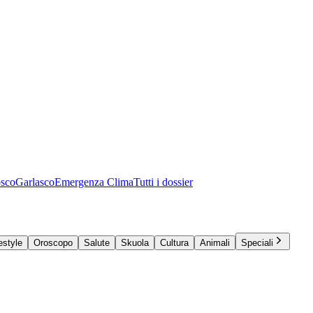
osco
Garlasco
Emergenza Clima
Tutti i dossier
estyle
Oroscopo
Salute
Skuola
Cultura
Animali
Speciali