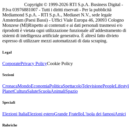
Copyright © 1999-
2026
RTI S.p.A. Business Digital -
P.Iva 03976881007 - Tutti i diritti riservati - Per la pubblicità
Mediamond S.p.A. - RTI S.p.A., Mediaset N.V., sede legale
Amsterdam (Paesi Bassi) - Uffici Viale Europa 46, 20093 Cologno
Monzese (MI)
Rispetto ai contenuti e ai dati personali trasmessi e/o
riprodotti è vietata ogni utilizzazione funzionale all’addestramento di
sistemi di intelligenza artificiale generativa. È altresì fatto divieto
espresso di utilizzare mezzi automatizzati di data scraping.
Legal
Corporate
Privacy Policy
Cookie Policy
Sezioni
Cronaca
Mondo
Economia
Politica
Spettacolo
Televisione
People
Lifestyl
Planet
Cultura
Salute
Scuola
Animali
Spazio
Speciali
Elezioni Italia
Elezioni estero
Grande Fratello
L'isola dei famosi
Amici
Rubriche