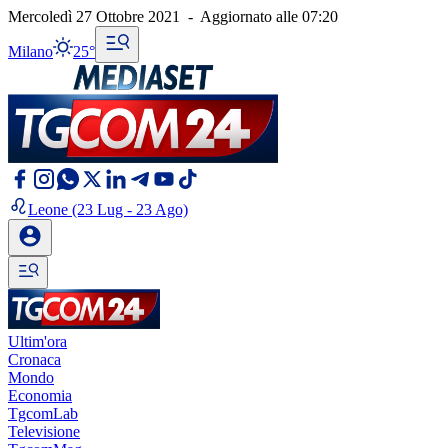
Mercoledì 27 Ottobre 2021
-
Aggiornato alle
07:20
Milano
25°
Leone
(23 Lug - 23 Ago)
Ultim'ora
Cronaca
Mondo
Economia
TgcomLab
Televisione