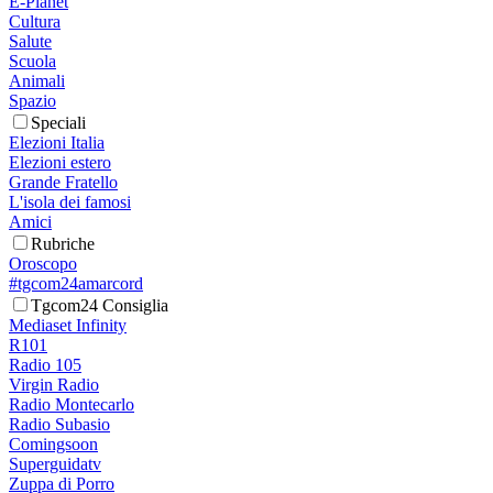
E-Planet
Cultura
Salute
Scuola
Animali
Spazio
Speciali
Elezioni Italia
Elezioni estero
Grande Fratello
L'isola dei famosi
Amici
Rubriche
Oroscopo
#tgcom24amarcord
Tgcom24 Consiglia
Mediaset Infinity
R101
Radio 105
Virgin Radio
Radio Montecarlo
Radio Subasio
Comingsoon
Superguidatv
Zuppa di Porro