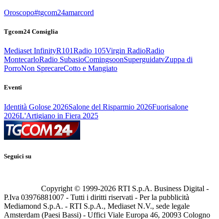
Oroscopo
#tgcom24amarcord
Tgcom24 Consiglia
Mediaset Infinity
R101
Radio 105
Virgin Radio
Radio
Montecarlo
Radio Subasio
Comingsoon
Superguidatv
Zuppa di
Porro
Non Sprecare
Cotto e Mangiato
Eventi
Identità Golose 2026
Salone del Risparmio 2026
Fuorisalone
2026
L'Artigiano in Fiera 2025
Seguici su
Copyright © 1999-
2026
RTI S.p.A. Business Digital -
P.Iva 03976881007 - Tutti i diritti riservati - Per la pubblicità
Mediamond S.p.A. - RTI S.p.A., Mediaset N.V., sede legale
Amsterdam (Paesi Bassi) - Uffici Viale Europa 46, 20093 Cologno