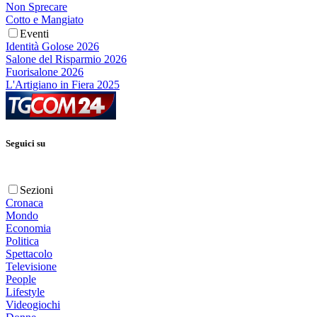
Non Sprecare
Cotto e Mangiato
Eventi
Identità Golose 2026
Salone del Risparmio 2026
Fuorisalone 2026
L'Artigiano in Fiera 2025
Seguici su
Sezioni
Cronaca
Mondo
Economia
Politica
Spettacolo
Televisione
People
Lifestyle
Videogiochi