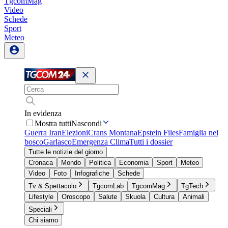
TgcomMag
Video
Schede
Sport
Meteo
In evidenza
Mostra tutti
Nascondi
Guerra Iran
Elezioni
Crans Montana
Epstein Files
Famiglia nel
bosco
Garlasco
Emergenza Clima
Tutti i dossier
Tutte le notizie del giorno
Cronaca
Mondo
Politica
Economia
Sport
Meteo
Video
Foto
Infografiche
Schede
Tv & Spettacolo
TgcomLab
TgcomMag
TgTech
Lifestyle
Oroscopo
Salute
Skuola
Cultura
Animali
Speciali
Chi siamo