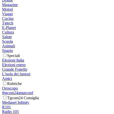
Donne
Magazine
Motori
Viaggi
Cucina
Tgtech
E-Planet
Cultura
Salute
Scuola
Animali
Spazio
Speciali
Elezioni Italia
Elezioni estero
Grande Fratello
L'isola dei famosi
Amici
Rubriche
Oroscopo
#tgcom24amarcord
Tgcom24 Consiglia
Mediaset Infinity
R101
Radio 105