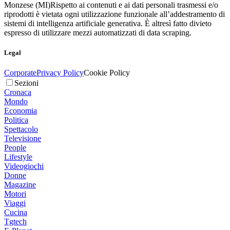
Monzese (MI)
Rispetto ai contenuti e ai dati personali trasmessi e/o
riprodotti è vietata ogni utilizzazione funzionale all’addestramento di
sistemi di intelligenza artificiale generativa. È altresì fatto divieto
espresso di utilizzare mezzi automatizzati di data scraping.
Legal
Corporate
Privacy Policy
Cookie Policy
Sezioni
Cronaca
Mondo
Economia
Politica
Spettacolo
Televisione
People
Lifestyle
Videogiochi
Donne
Magazine
Motori
Viaggi
Cucina
Tgtech