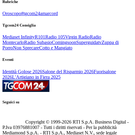
Rubriche
Oroscopo
#tgcom24amarcord
Tgcom24 Consiglia
Mediaset Infinity
R101
Radio 105
Virgin Radio
Radio
Montecarlo
Radio Subasio
Comingsoon
Superguidatv
Zuppa di
Porro
Non Sprecare
Cotto e Mangiato
Eventi
Identità Golose 2026
Salone del Risparmio 2026
Fuorisalone
2026
L'Artigiano in Fiera 2025
Seguici su
Copyright © 1999-
2026
RTI S.p.A. Business Digital -
P.Iva 03976881007 - Tutti i diritti riservati - Per la pubblicità
Mediamond S.p.A. - RTI S.p.A., Mediaset N.V., sede legale