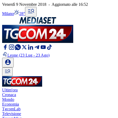
Venerdì 9 Novembre 2018
-
Aggiornato alle
16:52
Milano
28°
Leone
(23 Lug - 23 Ago)
Ultim'ora
Cronaca
Mondo
Economia
TgcomLab
Televisione