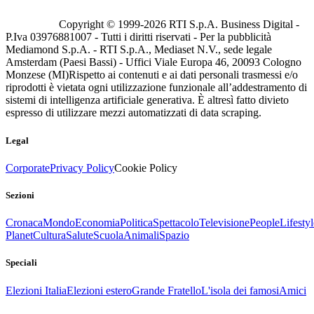
Copyright © 1999-
2026
RTI S.p.A. Business Digital -
P.Iva 03976881007 - Tutti i diritti riservati - Per la pubblicità
Mediamond S.p.A. - RTI S.p.A., Mediaset N.V., sede legale
Amsterdam (Paesi Bassi) - Uffici Viale Europa 46, 20093 Cologno
Monzese (MI)
Rispetto ai contenuti e ai dati personali trasmessi e/o
riprodotti è vietata ogni utilizzazione funzionale all’addestramento di
sistemi di intelligenza artificiale generativa. È altresì fatto divieto
espresso di utilizzare mezzi automatizzati di data scraping.
Legal
Corporate
Privacy Policy
Cookie Policy
Sezioni
Cronaca
Mondo
Economia
Politica
Spettacolo
Televisione
People
Lifestyl
Planet
Cultura
Salute
Scuola
Animali
Spazio
Speciali
Elezioni Italia
Elezioni estero
Grande Fratello
L'isola dei famosi
Amici