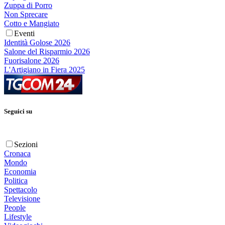
Zuppa di Porro
Non Sprecare
Cotto e Mangiato
Eventi
Identità Golose 2026
Salone del Risparmio 2026
Fuorisalone 2026
L'Artigiano in Fiera 2025
Seguici su
Sezioni
Cronaca
Mondo
Economia
Politica
Spettacolo
Televisione
People
Lifestyle