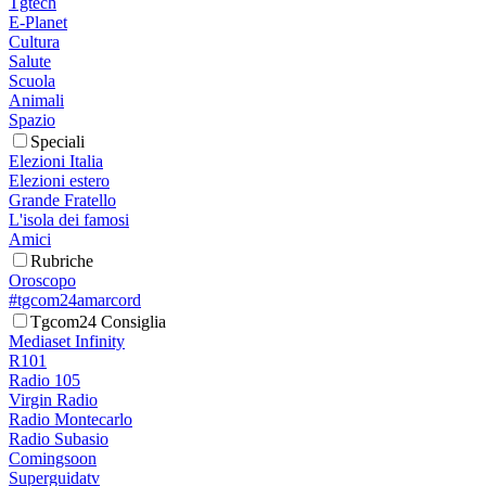
Tgtech
E-Planet
Cultura
Salute
Scuola
Animali
Spazio
Speciali
Elezioni Italia
Elezioni estero
Grande Fratello
L'isola dei famosi
Amici
Rubriche
Oroscopo
#tgcom24amarcord
Tgcom24 Consiglia
Mediaset Infinity
R101
Radio 105
Virgin Radio
Radio Montecarlo
Radio Subasio
Comingsoon
Superguidatv