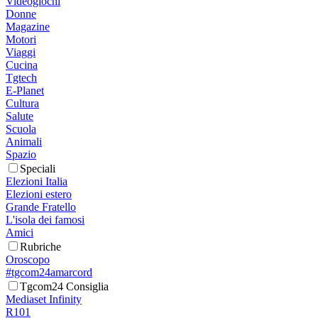
Videogiochi
Donne
Magazine
Motori
Viaggi
Cucina
Tgtech
E-Planet
Cultura
Salute
Scuola
Animali
Spazio
Speciali
Elezioni Italia
Elezioni estero
Grande Fratello
L'isola dei famosi
Amici
Rubriche
Oroscopo
#tgcom24amarcord
Tgcom24 Consiglia
Mediaset Infinity
R101