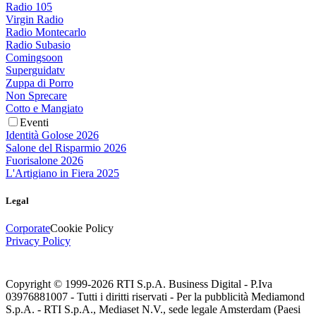
Radio 105
Virgin Radio
Radio Montecarlo
Radio Subasio
Comingsoon
Superguidatv
Zuppa di Porro
Non Sprecare
Cotto e Mangiato
Eventi
Identità Golose 2026
Salone del Risparmio 2026
Fuorisalone 2026
L'Artigiano in Fiera 2025
Legal
Corporate
Cookie Policy
Privacy Policy
Copyright © 1999-
2026
RTI S.p.A. Business Digital - P.Iva
03976881007 - Tutti i diritti riservati - Per la pubblicità Mediamond
S.p.A. - RTI S.p.A., Mediaset N.V., sede legale Amsterdam (Paesi