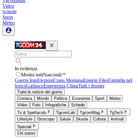
TgcomMag
Video
Schede
Sport
Meteo
In evidenza
Mostra tutti
Nascondi
Guerra Iran
Elezioni
Crans Montana
Epstein Files
Famiglia nel
bosco
Garlasco
Emergenza Clima
Tutti i dossier
Tutte le notizie del giorno
Cronaca
Mondo
Politica
Economia
Sport
Meteo
Video
Foto
Infografiche
Schede
Tv & Spettacolo
TgcomLab
TgcomMag
TgTech
Lifestyle
Oroscopo
Salute
Skuola
Cultura
Animali
Speciali
Chi siamo