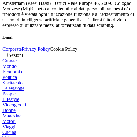
Amsterdam (Paesi Bassi) - Uffici Viale Europa 46, 20093 Cologno
Monzese (MI)
Rispetto ai contenuti e ai dati personali trasmessi e/o
riprodotti è vietata ogni utilizzazione funzionale all’addestramento di
sistemi di intelligenza artificiale generativa. È altresì fatto divieto
espresso di utilizzare mezzi automatizzati di data scraping.
Legal
Corporate
Privacy Policy
Cookie Policy
Sezioni
Cronaca
Mondo
Economia
Politica
Spettacolo
Televisione
People
Lifestyle
Videogiochi
Donne
Magazine
Motori
Viaggi
Cucina