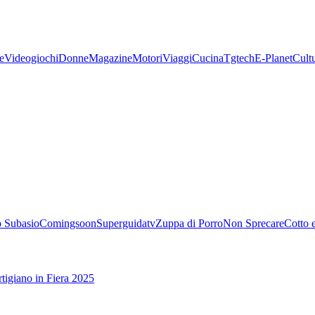
e
Videogiochi
Donne
Magazine
Motori
Viaggi
Cucina
Tgtech
E-Planet
Cult
 Subasio
Comingsoon
Superguidatv
Zuppa di Porro
Non Sprecare
Cotto 
tigiano in Fiera 2025