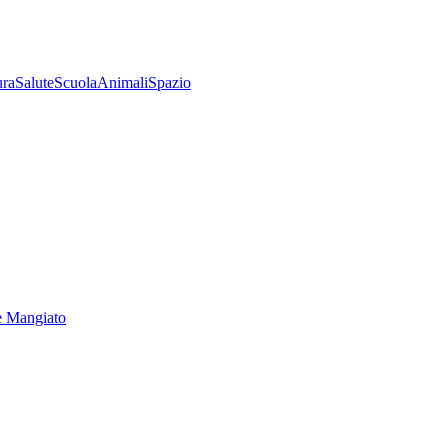
ura
Salute
Scuola
Animali
Spazio
e Mangiato