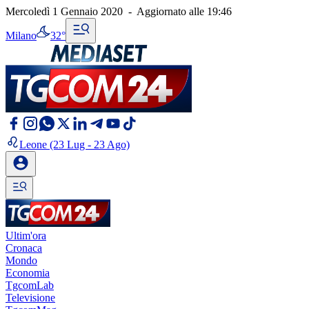
Mercoledì 1 Gennaio 2020
-
Aggiornato alle
19:46
Milano
32°
Leone
(23 Lug - 23 Ago)
Ultim'ora
Cronaca
Mondo
Economia
TgcomLab
Televisione