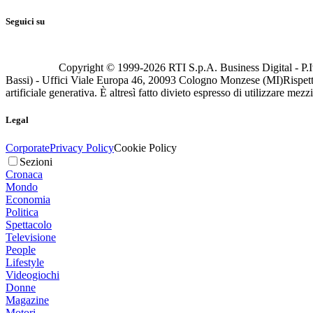
Seguici su
Copyright © 1999-
2026
RTI S.p.A. Business Digital - P.I
Bassi) - Uffici Viale Europa 46, 20093 Cologno Monzese (MI)
Rispett
artificiale generativa. È altresì fatto divieto espresso di utilizzare mez
Legal
Corporate
Privacy Policy
Cookie Policy
Sezioni
Cronaca
Mondo
Economia
Politica
Spettacolo
Televisione
People
Lifestyle
Videogiochi
Donne
Magazine
Motori