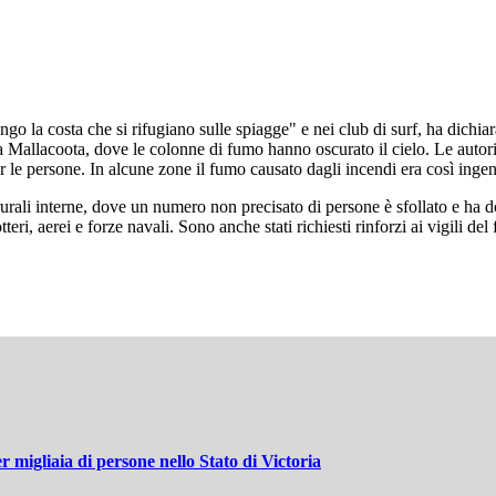
go la costa che si rifugiano sulle spiagge" e nei club di surf, ha dich
allacoota, dove le colonne di fumo hanno oscurato il cielo. Le autorità
 le persone. In alcune zone il fumo causato dagli incendi era così ingente 
ali interne, dove un numero non precisato di persone è sfollato e ha do
eri, aerei e forze navali. Sono anche stati richiesti rinforzi ai vigili de
 migliaia di persone nello Stato di Victoria