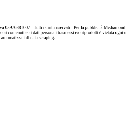
va 03976881007 - Tutti i diritti riservati - Per la pubblicità Mediamon
o ai contenuti e ai dati personali trasmessi e/o riprodotti è vietata ogni 
zi automatizzati di data scraping.