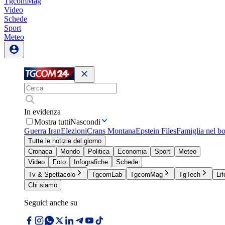
TgcomMag
Video
Schede
Sport
Meteo
In evidenza
Mostra tutti
Nascondi
Guerra Iran
Elezioni
Crans Montana
Epstein Files
Famiglia nel b
Tutte le notizie del giorno
Cronaca
Mondo
Politica
Economia
Sport
Meteo
Video
Foto
Infografiche
Schede
Tv & Spettacolo
TgcomLab
TgcomMag
TgTech
Lif
Chi siamo
Seguici anche su