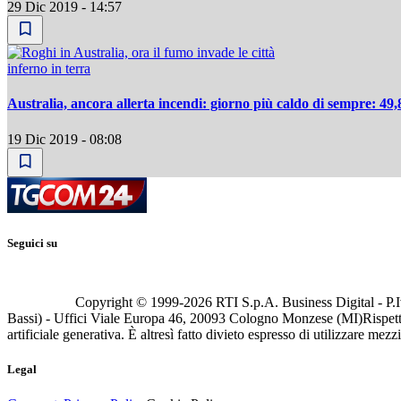
29 Dic 2019 - 14:57
inferno in terra
Australia, ancora allerta incendi: giorno più caldo di sempre: 49,
19 Dic 2019 - 08:08
Seguici su
Copyright © 1999-
2026
RTI S.p.A. Business Digital - P.I
Bassi) - Uffici Viale Europa 46, 20093 Cologno Monzese (MI)
Rispett
artificiale generativa. È altresì fatto divieto espresso di utilizzare mez
Legal