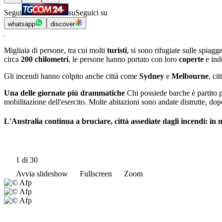
Segui
su
Seguici su
whatsapp
discover
Migliaia di persone, tra cui molti
turisti
, si sono rifugiate sulle spiagg
circa
200 chilometri
, le persone hanno portato con loro
coperte
e in
Gli incendi hanno colpito anche città come
Sydney
e
Melbourne
, ci
Una delle giornate più drammatiche
Chi possiede barche è partito pe
mobilitazione dell'esercito. Molte abitazioni sono andate distrutte, 
L'Australia continua a bruciare, città assediate dagli incendi: in m
1
di 30
Avvia slideshow
Fullscreen
Zoom