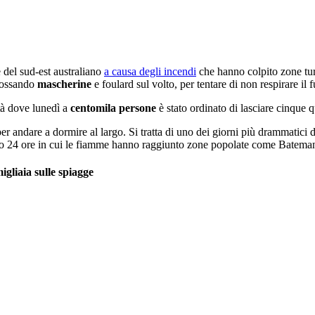
e del sud-est australiano
a causa degli incendi
che hanno colpito zone tur
dossando
mascherine
e foulard sul volto, per tentare di non respirare il 
ttà dove lunedì a
centomila persone
è stato ordinato di lasciare cinque q
r andare a dormire al largo. Si tratta di uno dei giorni più drammatici d
dopo 24 ore in cui le fiamme hanno raggiunto zone popolate come Batemans
igliaia sulle spiagge