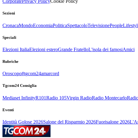
Corporate
Privacy Policy
Cookie Policy
Sezioni
Cronaca
Mondo
Economia
Politica
Spettacolo
Televisione
People
Lifestyl
Speciali
Elezioni Italia
Elezioni estero
Grande Fratello
L'isola dei famosi
Amici
Rubriche
Oroscopo
#tgcom24amarcord
Tgcom24 Consiglia
Mediaset Infinity
R101
Radio 105
Virgin Radio
Radio Montecarlo
Radio
Eventi
Identità Golose 2026
Salone del Risparmio 2026
Fuorisalone 2026
L'Ar