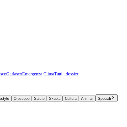
osco
Garlasco
Emergenza Clima
Tutti i dossier
estyle
Oroscopo
Salute
Skuola
Cultura
Animali
Speciali