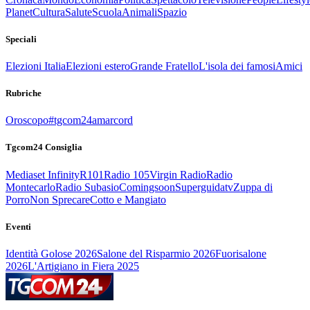
Planet
Cultura
Salute
Scuola
Animali
Spazio
Speciali
Elezioni Italia
Elezioni estero
Grande Fratello
L'isola dei famosi
Amici
Rubriche
Oroscopo
#tgcom24amarcord
Tgcom24 Consiglia
Mediaset Infinity
R101
Radio 105
Virgin Radio
Radio
Montecarlo
Radio Subasio
Comingsoon
Superguidatv
Zuppa di
Porro
Non Sprecare
Cotto e Mangiato
Eventi
Identità Golose 2026
Salone del Risparmio 2026
Fuorisalone
2026
L'Artigiano in Fiera 2025