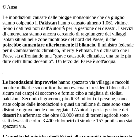
© Ansa
Le inondazioni causate dalle piogge monsoniche che da giugno
stanno colpendo il
Pakistan
hanno causato almeno 1.061 vittime.
Sono i dati resi noti dall'Autorità per la gestione dei disastri. I servizi
di emergenza stanno ancora cercando di raggiungere dei villaggi
isolati situati nelle zone montuose del nord del Paese, il che
potrebbe aumentare ulteriormente il bilancio
. Il ministro federale
per il Cambiamento climatico, Sherry Rehman, ha dichiarato che il
Paese sta affrontando una "grave catastrofe climatica, una tra le più
dure dell'ultimo decennio". Un terzo del Paese è sott'acqua.
Le inondazioni improvvise
hanno spazzato via villaggi e raccolti
mentre militari e soccorritori hanno evacuato i residenti bloccati al
sicuro nei campi di soccorso e fornito cibo a migliaia di sfollati
pakistani. Secondo il governo, più di 33 milioni di persone, sono
state colpite dalle inondazioni e quasi un milione di case sono state
distrutte o gravemente danneggiate. L'Autorità per la gestione dei
disastri ha affermato che oltre 80.000 ettari di terreni agricoli sono
stati devastati e oltre 3.400 chilometri di strade e 157 ponti sono stati
spazzati via.
L'appello del ministro degli Esteri alla comunità internazionale -