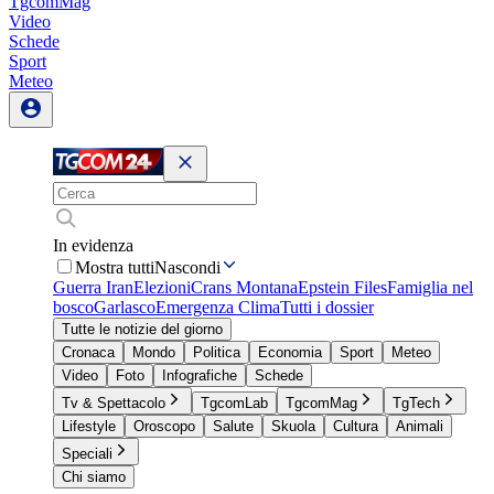
TgcomMag
Video
Schede
Sport
Meteo
In evidenza
Mostra tutti
Nascondi
Guerra Iran
Elezioni
Crans Montana
Epstein Files
Famiglia nel
bosco
Garlasco
Emergenza Clima
Tutti i dossier
Tutte le notizie del giorno
Cronaca
Mondo
Politica
Economia
Sport
Meteo
Video
Foto
Infografiche
Schede
Tv & Spettacolo
TgcomLab
TgcomMag
TgTech
Lifestyle
Oroscopo
Salute
Skuola
Cultura
Animali
Speciali
Chi siamo