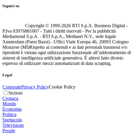
Seguici su
Copyright © 1999-
2026
RTI S.p.A. Business Digital -
P.Iva 03976881007 - Tutti i diritti riservati - Per la pubblicità
Mediamond S.p.A. - RTI S.p.A., Mediaset N.V., sede legale
Amsterdam (Paesi Bassi) - Uffici Viale Europa 46, 20093 Cologno
Monzese (MI)
Rispetto ai contenuti e ai dati personali trasmessi e/o
riprodotti è vietata ogni utilizzazione funzionale all’addestramento di
sistemi di intelligenza artificiale generativa. È altresì fatto divieto
espresso di utilizzare mezzi automatizzati di data scraping.
Legal
Corporate
Privacy Policy
Cookie Policy
Sezioni
Cronaca
Mondo
Economia
Politica
Spettacolo
Televisione
People