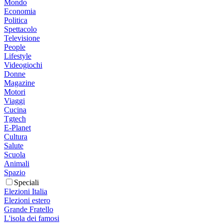
Mondo
Economia
Politica
Spettacolo
Televisione
People
Lifestyle
Videogiochi
Donne
Magazine
Motori
Viaggi
Cucina
Tgtech
E-Planet
Cultura
Salute
Scuola
Animali
Spazio
Speciali
Elezioni Italia
Elezioni estero
Grande Fratello
L'isola dei famosi