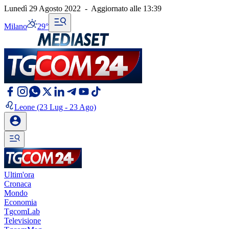
Lunedì 29 Agosto 2022
-
Aggiornato alle
13:39
Milano
29°
Leone
(23 Lug - 23 Ago)
Ultim'ora
Cronaca
Mondo
Economia
TgcomLab
Televisione