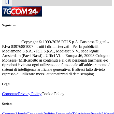
Seguici su
Copyright © 1999-
2026
RTI S.p.A. Business Digital -
P.Iva 03976881007 - Tutti i diritti riservati - Per la pubblicità
Mediamond S.p.A. - RTI S.p.A., Mediaset N.V., sede legale
Amsterdam (Paesi Bassi) - Uffici Viale Europa 46, 20093 Cologno
Monzese (MI)
Rispetto ai contenuti e ai dati personali trasmessi e/o
riprodotti è vietata ogni utilizzazione funzionale all’addestramento di
sistemi di intelligenza artificiale generativa. È altresì fatto divieto
espresso di utilizzare mezzi automatizzati di data scraping.
Legal
Corporate
Privacy Policy
Cookie Policy
Sezioni
Cronaca
Mondo
Economia
Politica
Spettacolo
Televisione
People
Lifestyl