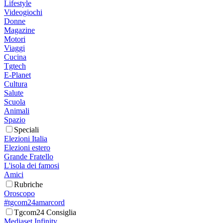
Lifestyle
Videogiochi
Donne
Magazine
Motori
Viaggi
Cucina
Tgtech
E-Planet
Cultura
Salute
Scuola
Animali
Spazio
Speciali
Elezioni Italia
Elezioni estero
Grande Fratello
L'isola dei famosi
Amici
Rubriche
Oroscopo
#tgcom24amarcord
Tgcom24 Consiglia
Mediaset Infinity