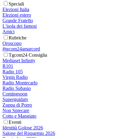
Speciali
Elezioni Italia
Elezioni estero
Grande Fratello
L'isola dei famosi
Amici
Rubriche
Oroscopo
#tgcom24amarcord
Tgcom24 Consiglia
Mediaset Infinity
R101
Radio 105
Virgin Radio
Radio Montecarlo
Radio Subasio
Comingsoon
Superguidatv
Zuppa di Porro
Non Sprecare
Cotto e Mangiato
Eventi
Identità Golose 2026
Salone del Risparmio 2026