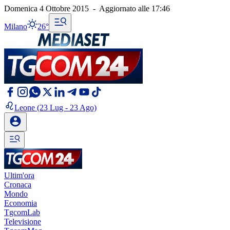
Domenica 4 Ottobre 2015
-
Aggiornato alle
17:46
Milano
26°
Leone
(23 Lug - 23 Ago)
Ultim'ora
Cronaca
Mondo
Economia
TgcomLab
Televisione