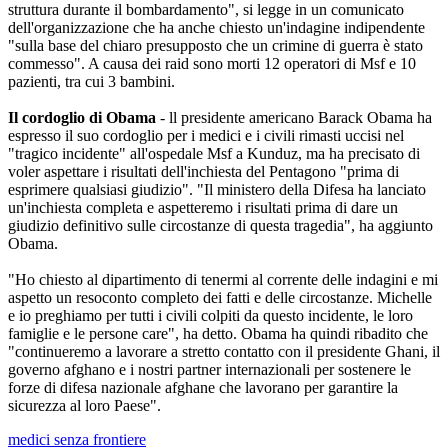
struttura durante il bombardamento", si legge in un comunicato
dell'organizzazione che ha anche chiesto un'indagine indipendente
"sulla base del chiaro presupposto che un crimine di guerra è stato
commesso". A causa dei raid sono morti 12 operatori di Msf e 10
pazienti, tra cui 3 bambini.
Il cordoglio di Obama
- ll presidente americano Barack Obama ha
espresso il suo cordoglio per i medici e i civili rimasti uccisi nel
"tragico incidente" all'ospedale Msf a Kunduz, ma ha precisato di
voler aspettare i risultati dell'inchiesta del Pentagono "prima di
esprimere qualsiasi giudizio". "Il ministero della Difesa ha lanciato
un'inchiesta completa e aspetteremo i risultati prima di dare un
giudizio definitivo sulle circostanze di questa tragedia", ha aggiunto
Obama.
"Ho chiesto al dipartimento di tenermi al corrente delle indagini e mi
aspetto un resoconto completo dei fatti e delle circostanze. Michelle
e io preghiamo per tutti i civili colpiti da questo incidente, le loro
famiglie e le persone care", ha detto. Obama ha quindi ribadito che
"continueremo a lavorare a stretto contatto con il presidente Ghani, il
governo afghano e i nostri partner internazionali per sostenere le
forze di difesa nazionale afghane che lavorano per garantire la
sicurezza al loro Paese".
medici senza frontiere