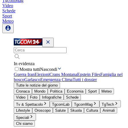
TgcomMag
Video
Schede
Sport
Meteo
In evidenza
Mostra tutti
Nascondi
Guerra Iran
Elezioni
Crans Montana
Epstein Files
Famiglia nel
bosco
Garlasco
Emergenza Clima
Tutti i dossier
Tutte le notizie del giorno
Cronaca
Mondo
Politica
Economia
Sport
Meteo
Video
Foto
Infografiche
Schede
Tv & Spettacolo
TgcomLab
TgcomMag
TgTech
Lifestyle
Oroscopo
Salute
Skuola
Cultura
Animali
Speciali
Chi siamo