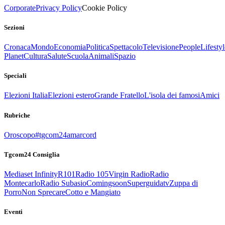
Corporate
Privacy Policy
Cookie Policy
Sezioni
Cronaca
Mondo
Economia
Politica
Spettacolo
Televisione
People
Lifestyl
Planet
Cultura
Salute
Scuola
Animali
Spazio
Speciali
Elezioni Italia
Elezioni estero
Grande Fratello
L'isola dei famosi
Amici
Rubriche
Oroscopo
#tgcom24amarcord
Tgcom24 Consiglia
Mediaset Infinity
R101
Radio 105
Virgin Radio
Radio
Montecarlo
Radio Subasio
Comingsoon
Superguidatv
Zuppa di
Porro
Non Sprecare
Cotto e Mangiato
Eventi