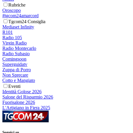
Rubriche
Oroscopo
#tgcom24amarcord
Tgcom24 Consiglia
Mediaset Infinity
R101
Radio 105
Virgin Radio
Radio Montecarlo
Radio Subasio
Comingsoon
Superguidatv
Zuppa di Porro
Non Sprecare
Cotto e Mangiato
Eventi
Identità Golose 2026
Salone del Risparmio 2026
Fuorisalone 2026
L'Artigiano in Fiera 2025
Seguici su