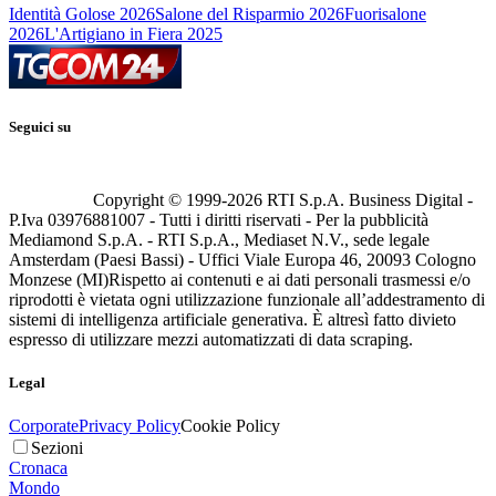
Identità Golose 2026
Salone del Risparmio 2026
Fuorisalone
2026
L'Artigiano in Fiera 2025
Seguici su
Copyright © 1999-
2026
RTI S.p.A. Business Digital -
P.Iva 03976881007 - Tutti i diritti riservati - Per la pubblicità
Mediamond S.p.A. - RTI S.p.A., Mediaset N.V., sede legale
Amsterdam (Paesi Bassi) - Uffici Viale Europa 46, 20093 Cologno
Monzese (MI)
Rispetto ai contenuti e ai dati personali trasmessi e/o
riprodotti è vietata ogni utilizzazione funzionale all’addestramento di
sistemi di intelligenza artificiale generativa. È altresì fatto divieto
espresso di utilizzare mezzi automatizzati di data scraping.
Legal
Corporate
Privacy Policy
Cookie Policy
Sezioni
Cronaca
Mondo