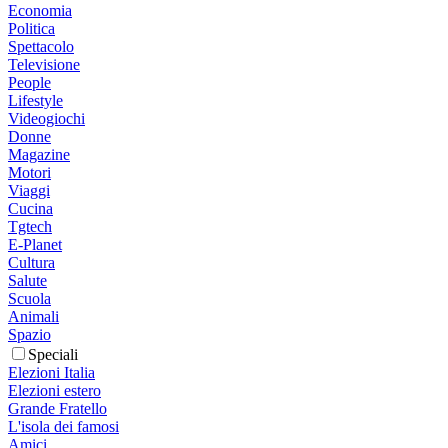
Economia
Politica
Spettacolo
Televisione
People
Lifestyle
Videogiochi
Donne
Magazine
Motori
Viaggi
Cucina
Tgtech
E-Planet
Cultura
Salute
Scuola
Animali
Spazio
Speciali
Elezioni Italia
Elezioni estero
Grande Fratello
L'isola dei famosi
Amici