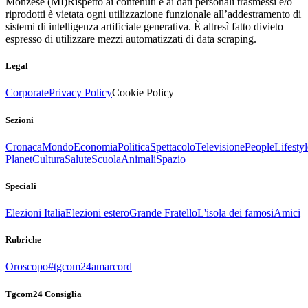
Monzese (MI)
Rispetto ai contenuti e ai dati personali trasmessi e/o
riprodotti è vietata ogni utilizzazione funzionale all’addestramento di
sistemi di intelligenza artificiale generativa. È altresì fatto divieto
espresso di utilizzare mezzi automatizzati di data scraping.
Legal
Corporate
Privacy Policy
Cookie Policy
Sezioni
Cronaca
Mondo
Economia
Politica
Spettacolo
Televisione
People
Lifestyl
Planet
Cultura
Salute
Scuola
Animali
Spazio
Speciali
Elezioni Italia
Elezioni estero
Grande Fratello
L'isola dei famosi
Amici
Rubriche
Oroscopo
#tgcom24amarcord
Tgcom24 Consiglia