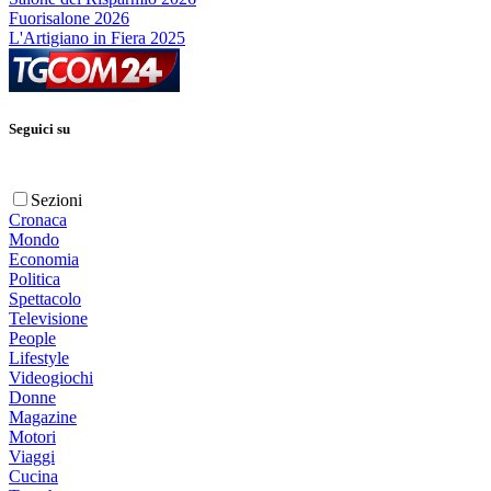
Fuorisalone 2026
L'Artigiano in Fiera 2025
Seguici su
Sezioni
Cronaca
Mondo
Economia
Politica
Spettacolo
Televisione
People
Lifestyle
Videogiochi
Donne
Magazine
Motori
Viaggi
Cucina