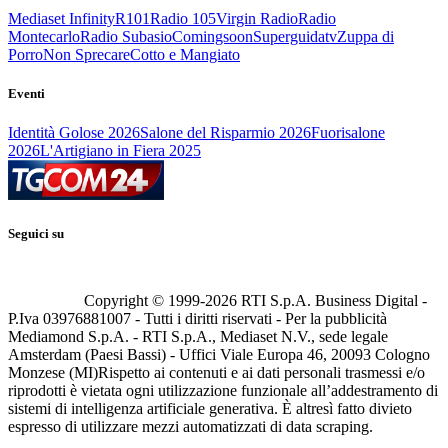
Mediaset Infinity
R101
Radio 105
Virgin Radio
Radio
Montecarlo
Radio Subasio
Comingsoon
Superguidatv
Zuppa di
Porro
Non Sprecare
Cotto e Mangiato
Eventi
Identità Golose 2026
Salone del Risparmio 2026
Fuorisalone
2026
L'Artigiano in Fiera 2025
Seguici su
Copyright © 1999-
2026
RTI S.p.A. Business Digital -
P.Iva 03976881007 - Tutti i diritti riservati - Per la pubblicità
Mediamond S.p.A. - RTI S.p.A., Mediaset N.V., sede legale
Amsterdam (Paesi Bassi) - Uffici Viale Europa 46, 20093 Cologno
Monzese (MI)
Rispetto ai contenuti e ai dati personali trasmessi e/o
riprodotti è vietata ogni utilizzazione funzionale all’addestramento di
sistemi di intelligenza artificiale generativa. È altresì fatto divieto
espresso di utilizzare mezzi automatizzati di data scraping.