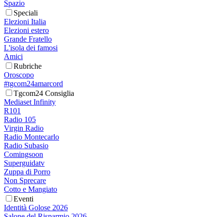
Spazio
Speciali
Elezioni Italia
Elezioni estero
Grande Fratello
L'isola dei famosi
Amici
Rubriche
Oroscopo
#tgcom24amarcord
Tgcom24 Consiglia
Mediaset Infinity
R101
Radio 105
Virgin Radio
Radio Montecarlo
Radio Subasio
Comingsoon
Superguidatv
Zuppa di Porro
Non Sprecare
Cotto e Mangiato
Eventi
Identità Golose 2026
Salone del Risparmio 2026