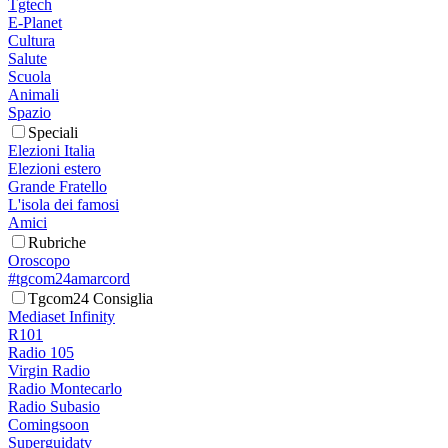
Tgtech
E-Planet
Cultura
Salute
Scuola
Animali
Spazio
Speciali
Elezioni Italia
Elezioni estero
Grande Fratello
L'isola dei famosi
Amici
Rubriche
Oroscopo
#tgcom24amarcord
Tgcom24 Consiglia
Mediaset Infinity
R101
Radio 105
Virgin Radio
Radio Montecarlo
Radio Subasio
Comingsoon
Superguidatv