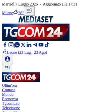
Martedì 7 Luglio 2026
-
Aggiornato alle
17:31
Milano
28°
Leone
(23 Lug - 23 Ago)
Ultim'ora
Cronaca
Mondo
Economia
TgcomLab
Televisione