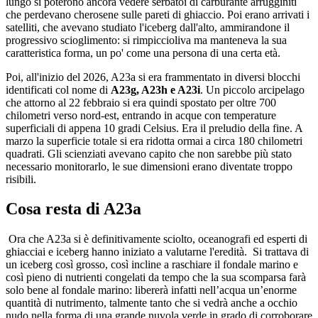
lungo si poterono ancora vedere serbatoi di carburante arrugginiti
che perdevano cherosene sulle pareti di ghiaccio. Poi erano arrivati i
satelliti, che avevano studiato l'iceberg dall'alto, ammirandone il
progressivo scioglimento: si rimpiccioliva ma manteneva la sua
caratteristica forma, un po' come una persona di una certa età.
Poi, all'inizio del 2026, A23a si era frammentato in diversi blocchi
identificati col nome di
A23g, A23h e A23i
. Un piccolo arcipelago
che attorno al 22 febbraio si era quindi spostato per oltre 700
chilometri verso nord-est, entrando in acque con temperature
superficiali di appena 10 gradi Celsius. Era il preludio della fine. A
marzo la superficie totale si era ridotta ormai a circa 180 chilometri
quadrati. Gli scienziati avevano capito che non sarebbe più stato
necessario monitorarlo, le sue dimensioni erano diventate troppo
risibili.
Cosa resta di A23a
Ora che A23a si è definitivamente sciolto, oceanografi ed esperti di
ghiacciai e iceberg hanno iniziato a valutarne l'eredità. Si trattava di
un iceberg così grosso, così incline a raschiare il fondale marino e
così pieno di nutrienti congelati da tempo che la sua scomparsa farà
solo bene al fondale marino: libererà infatti nell’acqua un’enorme
quantità di nutrimento, talmente tanto che si vedrà anche a occhio
nudo nella forma di una grande nuvola verde in grado di corroborare