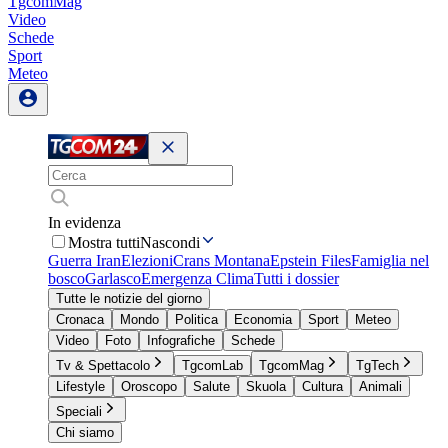
TgcomMag
Video
Schede
Sport
Meteo
In evidenza
Mostra tutti
Nascondi
Guerra Iran
Elezioni
Crans Montana
Epstein Files
Famiglia nel
bosco
Garlasco
Emergenza Clima
Tutti i dossier
Tutte le notizie del giorno
Cronaca
Mondo
Politica
Economia
Sport
Meteo
Video
Foto
Infografiche
Schede
Tv & Spettacolo
TgcomLab
TgcomMag
TgTech
Lifestyle
Oroscopo
Salute
Skuola
Cultura
Animali
Speciali
Chi siamo