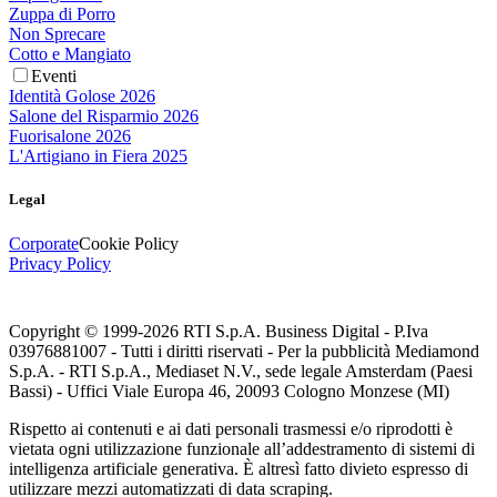
Zuppa di Porro
Non Sprecare
Cotto e Mangiato
Eventi
Identità Golose 2026
Salone del Risparmio 2026
Fuorisalone 2026
L'Artigiano in Fiera 2025
Legal
Corporate
Cookie Policy
Privacy Policy
Copyright © 1999-
2026
RTI S.p.A. Business Digital - P.Iva
03976881007 - Tutti i diritti riservati - Per la pubblicità Mediamond
S.p.A. - RTI S.p.A., Mediaset N.V., sede legale Amsterdam (Paesi
Bassi) - Uffici Viale Europa 46, 20093 Cologno Monzese (MI)
Rispetto ai contenuti e ai dati personali trasmessi e/o riprodotti è
vietata ogni utilizzazione funzionale all’addestramento di sistemi di
intelligenza artificiale generativa. È altresì fatto divieto espresso di
utilizzare mezzi automatizzati di data scraping.