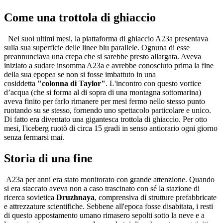
Come una trottola di ghiaccio
Nei suoi ultimi mesi, la piattaforma di ghiaccio A23a presentava
sulla sua superficie delle linee blu parallele. Ognuna di esse
preannunciava una crepa che si sarebbe presto allargata. Aveva
iniziato a sudare insomma A23a e avrebbe conosciuto prima la fine
della sua epopea se non si fosse imbattuto in una
cosiddetta
"colonna di Taylor"
. L'incontro con questo vortice
d’acqua (che si forma al di sopra di una montagna sottomarina)
aveva finito per farlo rimanere per mesi fermo nello stesso punto
ruotando su se stesso, fornendo uno spettacolo particolare e unico.
Di fatto era diventato una gigantesca trottola di ghiaccio. Per otto
mesi, l'iceberg ruotò di circa 15 gradi in senso antiorario ogni giorno
senza fermarsi mai.
Storia di una fine
A23a per anni era stato monitorato con grande attenzione. Quando
si era staccato aveva non a caso trascinato con sé la stazione di
ricerca sovietica
Druzhnaya
, comprensiva di strutture prefabbricate
e attrezzature scientifiche. Sebbene all'epoca fosse disabitata, i resti
di questo appostamento umano rimasero sepolti sotto la neve e a