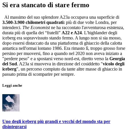
Si era stancato di stare fermo
Al massimo del suo splendore A23a occupava una superficie di
3.500-3.900 chilometri quadrati:
più di due volte Londra, per
intenderci.
The Economist
ne ha raccontato l'avventurosa esistenza,
durata più di quella dei “fratelli”
A22 e A24
. L'highlander degli
iceberg era sopravvissuto stando fermo. A lungo non si sia mosso,
dopo essersi distaccato da una piattaforma di ghiaccio della calotta
antartica nell'ormai lontano 1986. Era rimasto lì, troppo grosso forse
persino per muoversi, fino a quando nel 2020 non aveva iniziato a
"perdere peso" e a spostarsi verso nord-est, diretto verso la
Georgia
del Sud
. A23a si muoveva in direzione del cosiddetto "
vicolo degli
iceberg
", un percorso compiuto da tante altre masse di ghiaccio in
passato prima di scomparire per sempre.
Leggi anche
Uno degli iceberg più grandi e vecchi del mondo sta per
disintegrarsi