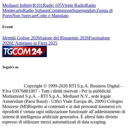
Mediaset Infinity
R101
Radio 105
Virgin Radio
Radio
Montecarlo
Radio Subasio
Comingsoon
Superguidatv
Zuppa di
Porro
Non Sprecare
Cotto e Mangiato
Eventi
Identità Golose 2026
Salone del Risparmio 2026
Fuorisalone
2026
L'Artigiano in Fiera 2025
Seguici su
Copyright © 1999-
2026
RTI S.p.A. Business Digital -
P.Iva 03976881007 - Tutti i diritti riservati - Per la pubblicità
Mediamond S.p.A. - RTI S.p.A., Mediaset N.V., sede legale
Amsterdam (Paesi Bassi) - Uffici Viale Europa 46, 20093 Cologno
Monzese (MI)
Rispetto ai contenuti e ai dati personali trasmessi e/o
riprodotti è vietata ogni utilizzazione funzionale all’addestramento di
sistemi di intelligenza artificiale generativa. È altresì fatto divieto
espresso di utilizzare mezzi automatizzati di data scraping.