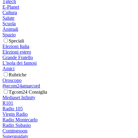
Tgtech
E-Planet
Cultura
Salute
Scuola
Animali
Spazio
Speciali
Elezioni Italia
Elezioni estero
Grande Fratello
L'isola dei famosi
Amici
Rubriche
Oroscopo
#tgcom24amarcord
Tgcom24 Consiglia
Mediaset Infinity
R101
Radio 105
Virgin Radio
Radio Montecarlo
Radio Subasio
Comingsoon
Superguidatv