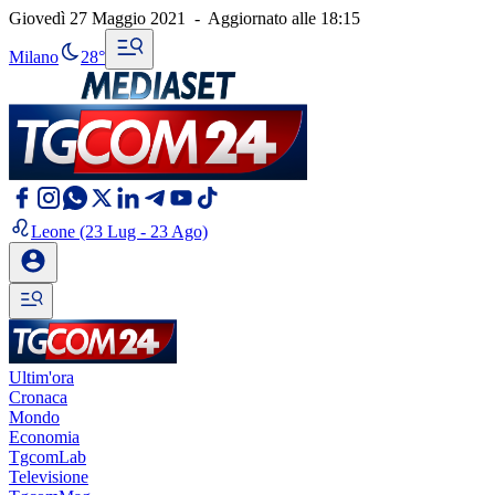
Giovedì 27 Maggio 2021
-
Aggiornato alle
18:15
Milano
28°
Leone
(23 Lug - 23 Ago)
Ultim'ora
Cronaca
Mondo
Economia
TgcomLab
Televisione