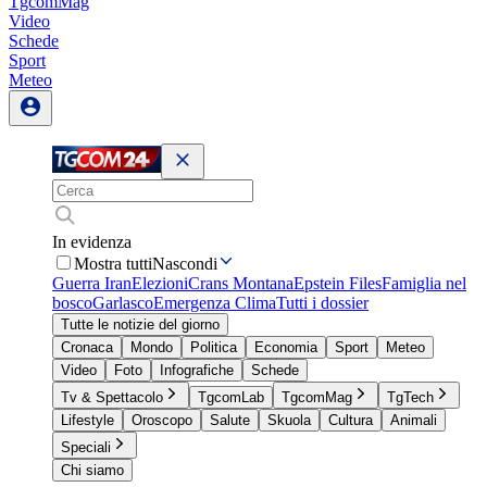
TgcomMag
Video
Schede
Sport
Meteo
In evidenza
Mostra tutti
Nascondi
Guerra Iran
Elezioni
Crans Montana
Epstein Files
Famiglia nel
bosco
Garlasco
Emergenza Clima
Tutti i dossier
Tutte le notizie del giorno
Cronaca
Mondo
Politica
Economia
Sport
Meteo
Video
Foto
Infografiche
Schede
Tv & Spettacolo
TgcomLab
TgcomMag
TgTech
Lifestyle
Oroscopo
Salute
Skuola
Cultura
Animali
Speciali
Chi siamo