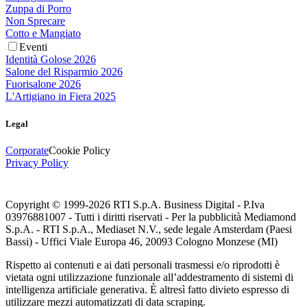
Zuppa di Porro
Non Sprecare
Cotto e Mangiato
Eventi
Identità Golose 2026
Salone del Risparmio 2026
Fuorisalone 2026
L'Artigiano in Fiera 2025
Legal
Corporate
Cookie Policy
Privacy Policy
Copyright © 1999-
2026
RTI S.p.A. Business Digital - P.Iva
03976881007 - Tutti i diritti riservati - Per la pubblicità Mediamond
S.p.A. - RTI S.p.A., Mediaset N.V., sede legale Amsterdam (Paesi
Bassi) - Uffici Viale Europa 46, 20093 Cologno Monzese (MI)
Rispetto ai contenuti e ai dati personali trasmessi e/o riprodotti è
vietata ogni utilizzazione funzionale all’addestramento di sistemi di
intelligenza artificiale generativa. È altresì fatto divieto espresso di
utilizzare mezzi automatizzati di data scraping.