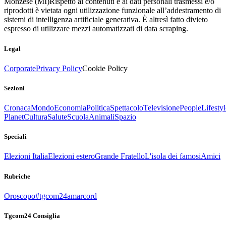
Monzese (MI)
Rispetto ai contenuti e ai dati personali trasmessi e/o
riprodotti è vietata ogni utilizzazione funzionale all’addestramento di
sistemi di intelligenza artificiale generativa. È altresì fatto divieto
espresso di utilizzare mezzi automatizzati di data scraping.
Legal
Corporate
Privacy Policy
Cookie Policy
Sezioni
Cronaca
Mondo
Economia
Politica
Spettacolo
Televisione
People
Lifestyl
Planet
Cultura
Salute
Scuola
Animali
Spazio
Speciali
Elezioni Italia
Elezioni estero
Grande Fratello
L'isola dei famosi
Amici
Rubriche
Oroscopo
#tgcom24amarcord
Tgcom24 Consiglia