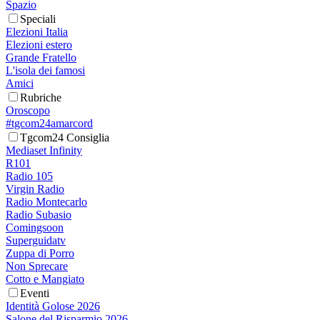
Spazio
Speciali
Elezioni Italia
Elezioni estero
Grande Fratello
L'isola dei famosi
Amici
Rubriche
Oroscopo
#tgcom24amarcord
Tgcom24 Consiglia
Mediaset Infinity
R101
Radio 105
Virgin Radio
Radio Montecarlo
Radio Subasio
Comingsoon
Superguidatv
Zuppa di Porro
Non Sprecare
Cotto e Mangiato
Eventi
Identità Golose 2026
Salone del Risparmio 2026