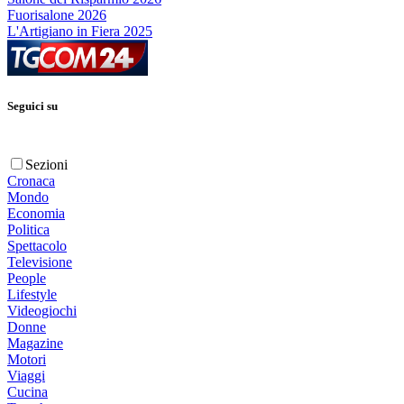
Fuorisalone 2026
L'Artigiano in Fiera 2025
Seguici su
Sezioni
Cronaca
Mondo
Economia
Politica
Spettacolo
Televisione
People
Lifestyle
Videogiochi
Donne
Magazine
Motori
Viaggi
Cucina