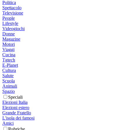
Politica
Spettacolo
Televisione
People
Lifestyle
Videogiochi
Donne
Magazine
Motori
Viaggi
Cucina
Tgtech
E-Planet
Cultura
Salute
Scuola
Animali
Spazio
Speciali
Elezioni Italia
Elezioni estero
Grande Fratello
L'isola dei famosi
Amici
Rubriche