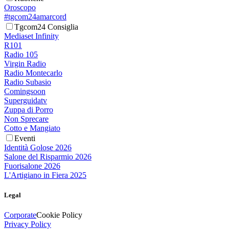
Oroscopo
#tgcom24amarcord
Tgcom24 Consiglia
Mediaset Infinity
R101
Radio 105
Virgin Radio
Radio Montecarlo
Radio Subasio
Comingsoon
Superguidatv
Zuppa di Porro
Non Sprecare
Cotto e Mangiato
Eventi
Identità Golose 2026
Salone del Risparmio 2026
Fuorisalone 2026
L'Artigiano in Fiera 2025
Legal
Corporate
Cookie Policy
Privacy Policy