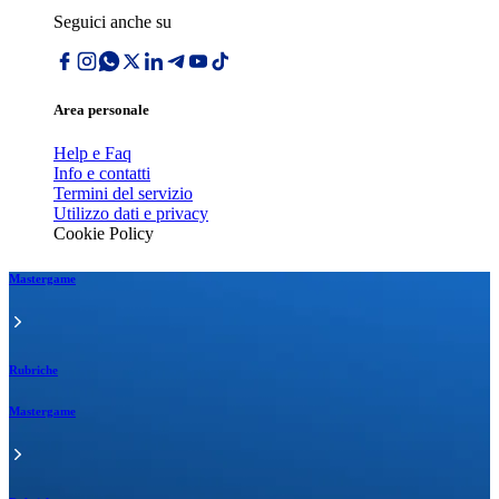
Seguici anche su
Area personale
Help e Faq
Info e contatti
Termini del servizio
Utilizzo dati e privacy
Cookie Policy
Mastergame
Rubriche
Mastergame