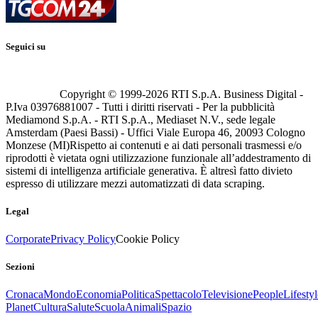
Seguici su
Copyright © 1999-
2026
RTI S.p.A. Business Digital -
P.Iva 03976881007 - Tutti i diritti riservati - Per la pubblicità
Mediamond S.p.A. - RTI S.p.A., Mediaset N.V., sede legale
Amsterdam (Paesi Bassi) - Uffici Viale Europa 46, 20093 Cologno
Monzese (MI)
Rispetto ai contenuti e ai dati personali trasmessi e/o
riprodotti è vietata ogni utilizzazione funzionale all’addestramento di
sistemi di intelligenza artificiale generativa. È altresì fatto divieto
espresso di utilizzare mezzi automatizzati di data scraping.
Legal
Corporate
Privacy Policy
Cookie Policy
Sezioni
Cronaca
Mondo
Economia
Politica
Spettacolo
Televisione
People
Lifestyl
Planet
Cultura
Salute
Scuola
Animali
Spazio