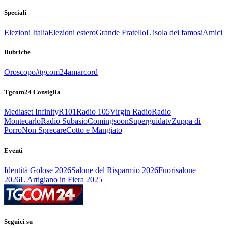
Speciali
Elezioni Italia
Elezioni estero
Grande Fratello
L'isola dei famosi
Amici
Rubriche
Oroscopo
#tgcom24amarcord
Tgcom24 Consiglia
Mediaset Infinity
R101
Radio 105
Virgin Radio
Radio
Montecarlo
Radio Subasio
Comingsoon
Superguidatv
Zuppa di
Porro
Non Sprecare
Cotto e Mangiato
Eventi
Identità Golose 2026
Salone del Risparmio 2026
Fuorisalone
2026
L'Artigiano in Fiera 2025
Seguici su