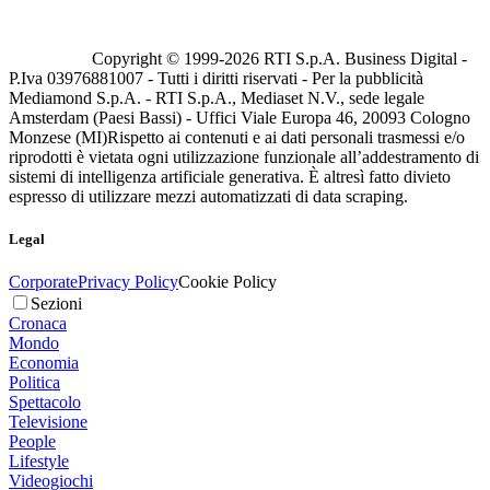
Copyright © 1999-
2026
RTI S.p.A. Business Digital -
P.Iva 03976881007 - Tutti i diritti riservati - Per la pubblicità
Mediamond S.p.A. - RTI S.p.A., Mediaset N.V., sede legale
Amsterdam (Paesi Bassi) - Uffici Viale Europa 46, 20093 Cologno
Monzese (MI)
Rispetto ai contenuti e ai dati personali trasmessi e/o
riprodotti è vietata ogni utilizzazione funzionale all’addestramento di
sistemi di intelligenza artificiale generativa. È altresì fatto divieto
espresso di utilizzare mezzi automatizzati di data scraping.
Legal
Corporate
Privacy Policy
Cookie Policy
Sezioni
Cronaca
Mondo
Economia
Politica
Spettacolo
Televisione
People
Lifestyle
Videogiochi