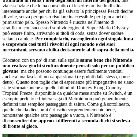
tramutato in realtà l’idea degli aiuti all’interno dei giochi
, una
via essenziale che le ha consentito di inserire un livello di sfida
interessante anche per chi ha già salvato la principessa Peach decine
di volte, senza per questo risultare inaccessibile per i giocatori di
primissimo pelo. Spesso Nintendo è riuscita nell’intento di
stratificare con successo i suoi videogiochi. Super Mario Odyssey
può essere finito, arrivando ai titoli di coda, senza dover sudare
settanta camicie.
Per completarlo, raccogliendo ogni singola luna
e scoprendo così tutti i risvolti di ogni mondo e dei suoi
meccanismi, servono abilità decisamente al di sopra della media.
Giocatori con un po’ di anni sulle spalle
sanno bene che Nintendo
non realizza giochi strutturalmente pensati solo per un pubblico
giovane
, ma che possono comunque essere facilmente venduti
anche a una fascia di neo-appassionati (e goduti dalla stessa, come
detto). Questo non toglie che di esperienze più impegnative ne siano
state sfornate anche a quelle latitudini: Donkey Kong Country
Tropical Freeze, disponibile da qualche mese anche su Switch, è un
esempio perfetto e l’intera saga di Metroid non può generalmente
definirsi una semplice passeggiata di salute. Come già sottolineato,
quello che da dieci anni è riuscito sorprendentemente bene,
nonostante qualche raro passaggio a vuoto, a Nintendo è
di
consentire due approcci differenti a seconda di chi si sedeva
di fronte al gioco
.