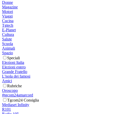
Donne
Magazine
Motori
Viaggi
Cucina
Tgtech
E-Planet
Cultura
Salute
Scuola
Animali
Spazio
Speciali
Elezioni Italia
Elezioni estero
Grande Fratello
L'isola dei famosi
Amici
Rubriche
Oroscopo
#tgcom24amarcord
Tgcom24 Consiglia
Mediaset Infinity
R101
Radio 105