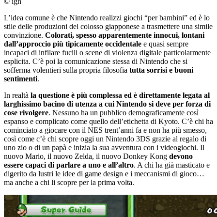
© ign
L’idea comune è che Nintendo realizzi giochi “per bambini” ed è lo
stile delle produzioni del colosso giapponese a trasmettere una simile
convinzione.
Colorati, spesso apparentemente innocui, lontani
dall’approccio più tipicamente occidentale
e quasi sempre
incapaci di infilare fucili o scene di violenza digitale particolarmente
esplicita. C’è poi la comunicazione stessa di Nintendo che si
sofferma volentieri sulla propria filosofia
tutta sorrisi e buoni
sentimenti
.
In realtà
la questione è più complessa ed è direttamente legata al
larghissimo bacino di utenza a cui Nintendo si deve per forza di
cose rivolgere
. Nessuno ha un pubblico demograficamente così
espanso e complicato come quello dell’etichetta di Kyoto. C’è chi ha
cominciato a giocare con il NES trent’anni fa e non ha più smesso,
così come c’è chi scopre oggi un Nintendo 3DS grazie al regalo di
uno zio o di un papà e inizia la sua avventura con i videogiochi. Il
nuovo Mario, il nuovo Zelda, il nuovo Donkey Kong
devono
essere capaci di parlare a uno e all’altro
. A chi ha già masticato e
digerito da lustri le idee di game design e i meccanismi di gioco…
ma anche a chi li scopre per la prima volta.