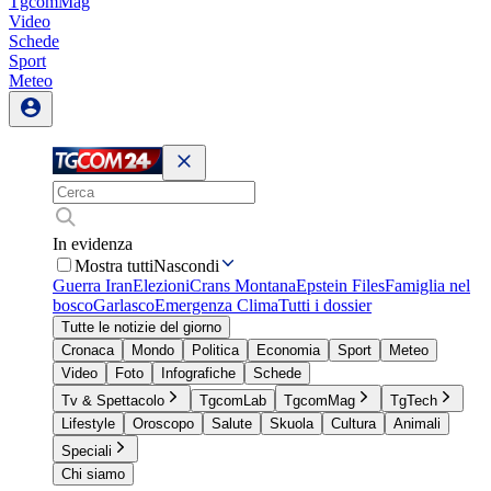
TgcomMag
Video
Schede
Sport
Meteo
In evidenza
Mostra tutti
Nascondi
Guerra Iran
Elezioni
Crans Montana
Epstein Files
Famiglia nel
bosco
Garlasco
Emergenza Clima
Tutti i dossier
Tutte le notizie del giorno
Cronaca
Mondo
Politica
Economia
Sport
Meteo
Video
Foto
Infografiche
Schede
Tv & Spettacolo
TgcomLab
TgcomMag
TgTech
Lifestyle
Oroscopo
Salute
Skuola
Cultura
Animali
Speciali
Chi siamo