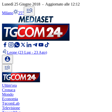
Lunedì 25 Giugno 2018
-
Aggiornato alle
12:12
Milano
25°
Leone
(23 Lug - 23 Ago)
Ultim'ora
Cronaca
Mondo
Economia
TgcomLab
Televisione