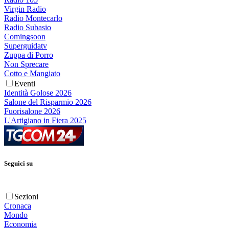
Virgin Radio
Radio Montecarlo
Radio Subasio
Comingsoon
Superguidatv
Zuppa di Porro
Non Sprecare
Cotto e Mangiato
Eventi
Identità Golose 2026
Salone del Risparmio 2026
Fuorisalone 2026
L'Artigiano in Fiera 2025
Seguici su
Sezioni
Cronaca
Mondo
Economia