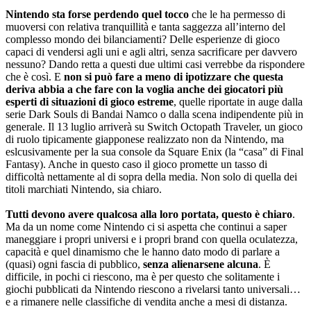
Nintendo sta forse perdendo quel tocco
che le ha permesso di
muoversi con relativa tranquillità e tanta saggezza all’interno del
complesso mondo dei bilanciamenti? Delle esperienze di gioco
capaci di vendersi agli uni e agli altri, senza sacrificare per davvero
nessuno? Dando retta a questi due ultimi casi verrebbe da rispondere
che è così. E
non si può fare a meno di ipotizzare che questa
deriva abbia a che fare con la voglia anche dei giocatori più
esperti di situazioni di gioco estreme
, quelle riportate in auge dalla
serie Dark Souls di Bandai Namco o dalla scena indipendente più in
generale. Il 13 luglio arriverà su Switch Octopath Traveler, un gioco
di ruolo tipicamente giapponese realizzato non da Nintendo, ma
eslcusivamente per la sua console da Square Enix (la “casa” di Final
Fantasy). Anche in questo caso il gioco promette un tasso di
difficoltà nettamente al di sopra della media. Non solo di quella dei
titoli marchiati Nintendo, sia chiaro.
Tutti devono avere qualcosa alla loro portata, questo è chiaro
.
Ma da un nome come Nintendo ci si aspetta che continui a saper
maneggiare i propri universi e i propri brand con quella oculatezza,
capacità e quel dinamismo che le hanno dato modo di parlare a
(quasi) ogni fascia di pubblico,
senza alienarsene alcuna
. È
difficile, in pochi ci riescono, ma è per questo che solitamente i
giochi pubblicati da Nintendo riescono a rivelarsi tanto universali…
e a rimanere nelle classifiche di vendita anche a mesi di distanza.