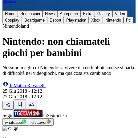
Rubriche
Home
Recensioni
News
Anteprime
Extra
Gallery
Video
Cosplay
Boardgame
Esport
Playstation
Xbox
Nintendo
Pc
Nintendoland
Nintendo: non chiamateli
giochi per bambini
Nessuno meglio di Nintendo sa vivere di cerchiobottismo se si parla
di difficoltà nei videogiochi, ma qualcosa sta cambiando
di
Mattia Ravanelli
25 Giu 2018 - 12:12
25 Giu 2018 - 12:12
Segui
su
Seguici su
whatsapp
discover