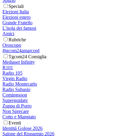
Spazio
Speciali
Elezioni Italia
Elezioni estero
Grande Fratello
L'isola dei famosi
Amici
Rubriche
Oroscopo
#tgcom24amarcord
Tgcom24 Consiglia
Mediaset Infinity
R101
Radio 105
Virgin Radio
Radio Montecarlo
Radio Subasio
Comingsoon
Superguidatv
Zuppa di Porro
Non Sprecare
Cotto e Mangiato
Eventi
Identità Golose 2026
Salone del Risparmio 2026