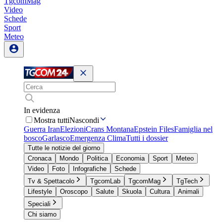
TgcomMag
Video
Schede
Sport
Meteo
In evidenza
Mostra tutti
Nascondi
Guerra Iran
Elezioni
Crans Montana
Epstein Files
Famiglia nel
bosco
Garlasco
Emergenza Clima
Tutti i dossier
Tutte le notizie del giorno
Cronaca
Mondo
Politica
Economia
Sport
Meteo
Video
Foto
Infografiche
Schede
Tv & Spettacolo
TgcomLab
TgcomMag
TgTech
Lifestyle
Oroscopo
Salute
Skuola
Cultura
Animali
Speciali
Chi siamo