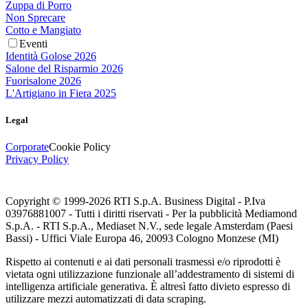
Zuppa di Porro
Non Sprecare
Cotto e Mangiato
Eventi
Identità Golose 2026
Salone del Risparmio 2026
Fuorisalone 2026
L'Artigiano in Fiera 2025
Legal
Corporate
Cookie Policy
Privacy Policy
Copyright © 1999-
2026
RTI S.p.A. Business Digital - P.Iva
03976881007 - Tutti i diritti riservati - Per la pubblicità Mediamond
S.p.A. - RTI S.p.A., Mediaset N.V., sede legale Amsterdam (Paesi
Bassi) - Uffici Viale Europa 46, 20093 Cologno Monzese (MI)
Rispetto ai contenuti e ai dati personali trasmessi e/o riprodotti è
vietata ogni utilizzazione funzionale all’addestramento di sistemi di
intelligenza artificiale generativa. È altresì fatto divieto espresso di
utilizzare mezzi automatizzati di data scraping.