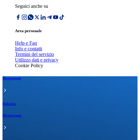
Seguici anche su
Area personale
Help e Faq
Info e contatti
Termini del servizio
Utilizzo dati e privacy
Cookie Policy
Mastergame
Rubriche
Mastergame