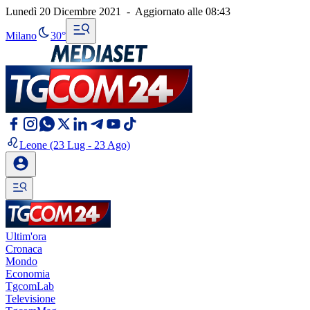
Lunedì 20 Dicembre 2021
-
Aggiornato alle
08:43
Milano
30°
Leone
(23 Lug - 23 Ago)
Ultim'ora
Cronaca
Mondo
Economia
TgcomLab
Televisione