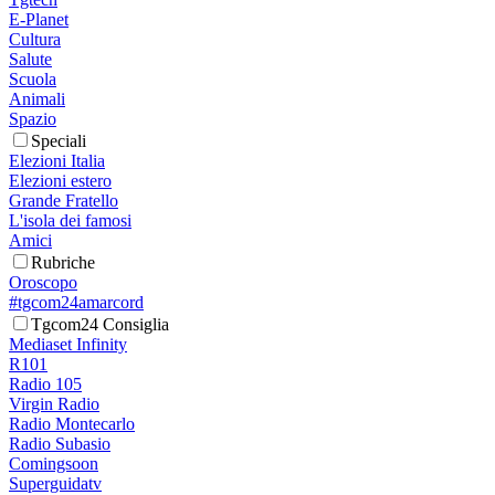
E-Planet
Cultura
Salute
Scuola
Animali
Spazio
Speciali
Elezioni Italia
Elezioni estero
Grande Fratello
L'isola dei famosi
Amici
Rubriche
Oroscopo
#tgcom24amarcord
Tgcom24 Consiglia
Mediaset Infinity
R101
Radio 105
Virgin Radio
Radio Montecarlo
Radio Subasio
Comingsoon
Superguidatv