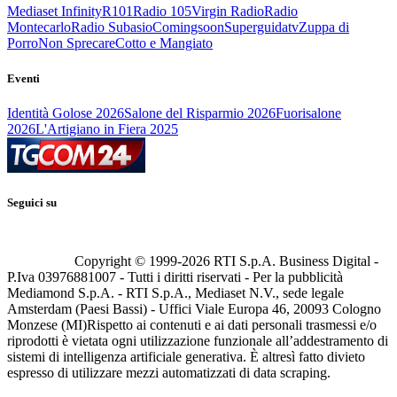
Mediaset Infinity
R101
Radio 105
Virgin Radio
Radio
Montecarlo
Radio Subasio
Comingsoon
Superguidatv
Zuppa di
Porro
Non Sprecare
Cotto e Mangiato
Eventi
Identità Golose 2026
Salone del Risparmio 2026
Fuorisalone
2026
L'Artigiano in Fiera 2025
Seguici su
Copyright © 1999-
2026
RTI S.p.A. Business Digital -
P.Iva 03976881007 - Tutti i diritti riservati - Per la pubblicità
Mediamond S.p.A. - RTI S.p.A., Mediaset N.V., sede legale
Amsterdam (Paesi Bassi) - Uffici Viale Europa 46, 20093 Cologno
Monzese (MI)
Rispetto ai contenuti e ai dati personali trasmessi e/o
riprodotti è vietata ogni utilizzazione funzionale all’addestramento di
sistemi di intelligenza artificiale generativa. È altresì fatto divieto
espresso di utilizzare mezzi automatizzati di data scraping.