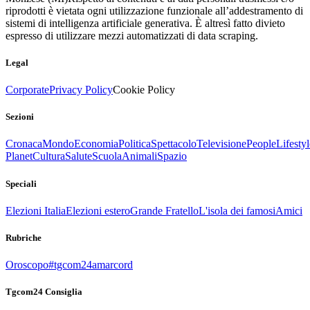
riprodotti è vietata ogni utilizzazione funzionale all’addestramento di
sistemi di intelligenza artificiale generativa. È altresì fatto divieto
espresso di utilizzare mezzi automatizzati di data scraping.
Legal
Corporate
Privacy Policy
Cookie Policy
Sezioni
Cronaca
Mondo
Economia
Politica
Spettacolo
Televisione
People
Lifestyl
Planet
Cultura
Salute
Scuola
Animali
Spazio
Speciali
Elezioni Italia
Elezioni estero
Grande Fratello
L'isola dei famosi
Amici
Rubriche
Oroscopo
#tgcom24amarcord
Tgcom24 Consiglia