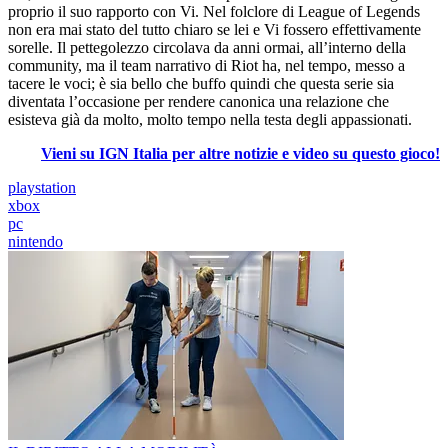
proprio il suo rapporto con Vi. Nel folclore di League of Legends
non era mai stato del tutto chiaro se lei e Vi fossero effettivamente
sorelle. Il pettegolezzo circolava da anni ormai, all’interno della
community, ma il team narrativo di Riot ha, nel tempo, messo a
tacere le voci; è sia bello che buffo quindi che questa serie sia
diventata l’occasione per rendere canonica una relazione che
esisteva già da molto, molto tempo nella testa degli appassionati.
Vieni su IGN Italia per altre notizie e video su questo gioco!
playstation
xbox
pc
nintendo