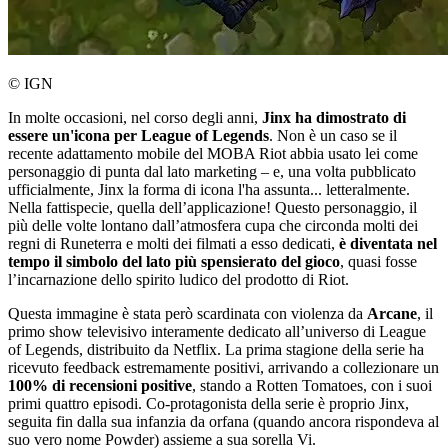
© IGN
In molte occasioni, nel corso degli anni,
Jinx ha dimostrato di
essere un'icona per League of Legends
. Non è un caso se il
recente adattamento mobile del MOBA Riot abbia usato lei come
personaggio di punta dal lato marketing – e, una volta pubblicato
ufficialmente, Jinx la forma di icona l'ha assunta... letteralmente.
Nella fattispecie, quella dell’applicazione! Questo personaggio, il
più delle volte lontano dall’atmosfera cupa che circonda molti dei
regni di Runeterra e molti dei filmati a esso dedicati,
è diventata nel
tempo il simbolo del lato più spensierato del gioco
, quasi fosse
l’incarnazione dello spirito ludico del prodotto di Riot.
Questa immagine è stata però scardinata con violenza da
Arcane
, il
primo show televisivo interamente dedicato all’universo di League
of Legends, distribuito da Netflix. La prima stagione della serie ha
ricevuto feedback estremamente positivi, arrivando a collezionare un
100% di recensioni positive
, stando a Rotten Tomatoes, con i suoi
primi quattro episodi. Co-protagonista della serie è proprio Jinx,
seguita fin dalla sua infanzia da orfana (quando ancora rispondeva al
suo vero nome Powder) assieme a sua sorella Vi.