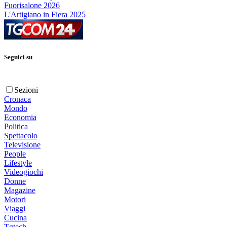
Fuorisalone 2026
L'Artigiano in Fiera 2025
Seguici su
Sezioni
Cronaca
Mondo
Economia
Politica
Spettacolo
Televisione
People
Lifestyle
Videogiochi
Donne
Magazine
Motori
Viaggi
Cucina
Tgtech