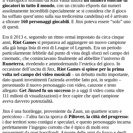
Il videogioco sfornato da Riot vanta tuttora
un numero enorme di
giocatori in tutto il mondo
, con un circuito eSports dai numeri
assolutamente incredibili (specialmente se si considera che il gioco
ha soffiato quest’anno sulla sua tredicesima candelina) ed è arrivato
a sfiorare
160 personaggi giocabili
. E Jinx poteva essere “solo” uno
di questi.
Era il 2013 e, seguendo un ritmo ormai impostato da circa cinque
anni,
Riot Games
si preparava ad aggiungere un nuovo campione
alla già lunga lista di eroi di League of Legends. Era un periodo
particolarmente febbrile dal punto di vista degli sforzi nel campo dei
cinematic, che cominciavano finalmente ad abbellire l’universo di
Runeterra
, rivedendo e ammodernando l’estetica del gioco. In
occasione dell’uscita di Jinx,
Riot Games si spinse per la prima
volta nel campo dei video musicali
– un debutto molto importante,
dato quanti investimenti l'azienda avrebbe fatto poi, in seguito –
presentando il nuovo personaggio con video, canzone e testo
allegato:
Get Jinxed fu un successo
(e a oggi il video conta oltre
111 milioni di visualizzazioni) e fece capire che quel campione
aveva davvero potenzialità.
Jinx è una fuorilegge, proveniente da Zaun, un quartiere scuro e
pericoloso – l’altra faccia sporca di
Piltover, la città del progresso
:
i due territori sono contigui e speculari, e questo personaggio incarna
perfettamente l’ingegno corrotto che è tipico di molti eroi
provenienti da quei bassifondi. Amante delle armi da fuoco e degli